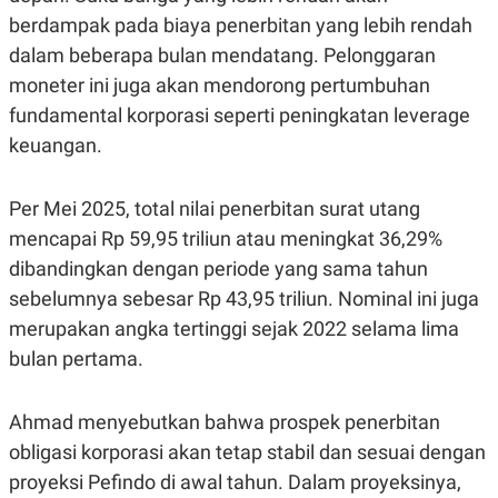
S
A
berdampak pada biaya penerbitan yang lebih rendah
A
G
T
E
dalam beberapa bulan mendatang. Pelonggaran
D
S
A
moneter ini juga akan mendorong pertumbuhan
T
fundamental korporasi seperti peningkatan leverage
A
K
L
keuangan.
O
I
N
P
T
S
Per Mei 2025, total nilai penerbitan surat utang
A
U
N
S
mencapai Rp 59,95 triliun atau meningkat 36,29%
T
dibandingkan dengan periode yang sama tahun
V
sebelumnya sebesar Rp 43,95 triliun. Nominal ini juga
merupakan angka tertinggi sejak 2022 selama lima
JARINGAN
bulan pertama.
K
P
O
R
N
E
Ahmad menyebutkan bahwa prospek penerbitan
T
S
obligasi korporasi akan tetap stabil dan sesuai dengan
A
S
N
R
proyeksi Pefindo di awal tahun. Dalam proyeksinya,
A
E