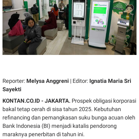
A
A
S
L
I
K
I
E
N
U
D
A
U
N
S
G
T
A
R
N
I
P
I
E
N
L
T
Reporter:
U
E
Melysa Anggreni
| Editor:
Ignatia Maria Sri
A
R
Sayekti
N
N
G
A
KONTAN.CO.ID - JAKARTA.
U
S
Prospek obligasi korporasi
S
I
bakal tetap cerah di sisa tahun 2025. Kebutuhan
A
O
H
N
refinancing dan pemangkasan suku bunga acuan oleh
A
A
L
Bank Indonesia (BI) menjadi katalis pendorong
P
R
maraknya penerbitan di tahun ini.
E
E