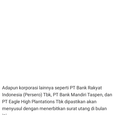
E
E
H
S
A
T
T
Y
A
L
N
E
E
A
N
N
G
A
L
L
I
I
S
S
H
I
S
E
K
X
O
E
L
C
O
U
M
T
Adapun korporasi lainnya seperti PT Bank Rakyat
I
V
Indonesia (Persero) Tbk, PT Bank Mandiri Taspen, dan
E
C
PT Eagle High Plantations Tbk dipastikan akan
O
menyusul dengan menerbitkan surat utang di bulan
R
N