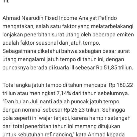
ini.
E
R
F
B
Ahmad Nasrudin Fixed Income Analyst Pefindo
O
U
K
S
mengatakan, salah satu faktor yang melatarbelakangi
U
I
lonjakan penerbitan surat utang oleh beberapa emiten
S
N
E
adalah faktor seasonal dari jatuh tempo.
S
S
Sebagaimana diketahui bahwa sebagian besar surat
I
N
utang mengalami jatuh tempo di tahun ini, dengan
S
puncaknya berada di kuarla lll sebesar Rp 51,85 triliun.
I
G
H
T
Total angka jatuh tempo di tahun mencapai Rp 160,22
S
B
triliun atau meningkat 7,14% dari tahun sebelumnya.
T
E
O
L
"Dan bulan Juli nanti adalah puncak jatuh tempo
C
A
dengan nominal sebesar Rp 26,23 triliun. Sehingga
K
N
S
J
pola seperti ini wajar terjadi, karena hampir setengah
E
A
T
O
dari total penerbitan tahun ini memang ditujukan
U
N
untuk kebutuhan refinancing," kata Ahmad kepada
P