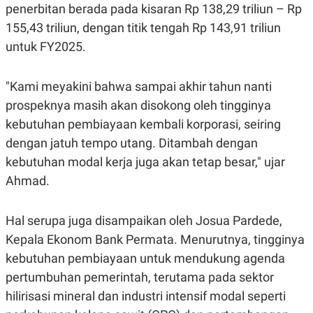
C
L
penerbitan berada pada kisaran Rp 138,29 triliun – Rp
A
E
D
A
155,43 triliun, dengan titik tengah Rp 143,91 triliun
E
S
untuk FY2025.
M
E
Y
.
I
D
"Kami meyakini bahwa sampai akhir tahun nanti
L
K
prospeknya masih akan disokong oleh tingginya
A
I
N
N
kebutuhan pembiayaan kembali korporasi, seiring
G
E
dengan jatuh tempo utang. Ditambah dengan
G
R
A
J
kebutuhan modal kerja juga akan tetap besar," ujar
N
A
A
E
Ahmad.
N
M
C
I
E
T
Hal serupa juga disampaikan oleh Josua Pardede,
T
E
A
N
Kepala Ekonom Bank Permata. Menurutnya, tingginya
K
kebutuhan pembiayaan untuk mendukung agenda
E
A
P
D
pertumbuhan pemerintah, terutama pada sektor
A
V
hilirisasi mineral dan industri intensif modal seperti
P
E
E
R