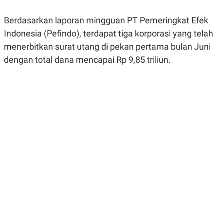
R
G
S
I
Berdasarkan laporan mingguan PT Pemeringkat Efek
O
O
N
N
Indonesia (Pefindo), terdapat tiga korporasi yang telah
A
A
L
L
menerbitkan surat utang di pekan pertama bulan Juni
F
dengan total dana mencapai Rp 9,85 triliun.
I
N
A
N
C
E
Y
C
A
A
N
R
G
I
T
T
E
A
R
H
.
U
.
.
K
L
E
I
S
F