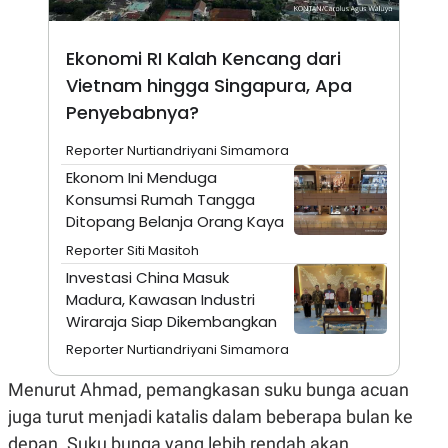
A
I
S
V
K
E
E
Ekonomi RI Kalah Kencang dari
M
Vietnam hingga Singapura, Apa
E
N
Penyebabnya?
T
E
Reporter Nurtiandriyani Simamora
R
I
Ekonom Ini Menduga
A
Konsumsi Rumah Tangga
N
Ditopang Belanja Orang Kaya
L
E
Reporter Siti Masitoh
S
T
Investasi China Masuk
A
Madura, Kawasan Industri
R
Wiraraja Siap Dikembangkan
I
Reporter Nurtiandriyani Simamora
KANAL
Menurut Ahmad, pemangkasan suku bunga acuan
juga turut menjadi katalis dalam beberapa bulan ke
P
I
U
M
depan. Suku bunga yang lebih rendah akan