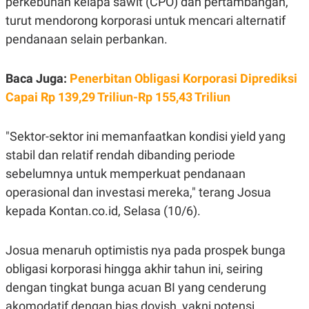
perkebunan kelapa sawit (CPO) dan pertambangan,
R
T
I
turut mendorong korporasi untuk mencari alternatif
S
pendanaan selain perbankan.
I
N
G
Baca Juga:
Penerbitan Obligasi Korporasi Diprediksi
K
G
Capai Rp 139,29 Triliun-Rp 155,43 Triliun
M
E
D
I
"Sektor-sektor ini memanfaatkan kondisi yield yang
A
stabil dan relatif rendah dibanding periode
.
I
sebelumnya untuk memperkuat pendanaan
D
operasional dan investasi mereka," terang Josua
kepada Kontan.co.id, Selasa (10/6).
SITEMAP
PROFILE
TERM
OF
Josua menaruh optimistis nya pada prospek bunga
USE
obligasi korporasi hingga akhir tahun ini, seiring
PEDOMAN
PEMBERITAAN
dengan tingkat bunga acuan BI yang cenderung
SIBER
akomodatif dengan bias dovish, yakni potensi
PRIVACY