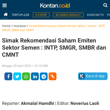
TERPOPULER
E-PAPER
BUSINESS INSIGHT
KONTAN TV
P
Home
>
investasi
>
Simak Rekomendasi Saham Emiten Sektor Semen : INTP,
SMGR, SMBR dan CMNT
MY
Simak Rekomendasi Saham Emiten
KONTAN
Sektor Semen : INTP, SMGR, SMBR dan
Daftar
CMNT
Masuk
Minggu, 09 April 2023 | 16:10 WIB
Baca di App
BERITA
I
N
N
A
V
S
E
I
Reporter:
Akmalal Hamdhi
| Editor:
Noverius Laoli
S
O
T
N