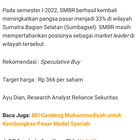
N
S
Pada semester I-2022, SMBR berhasil kembali
E
E
W
R
meningkatkan pangsa pasar menjadi 33% di wilayah
S
E
S
M
Sumatra Bagian Selatan (Sumbagsel). SMBR masih
E
O
mempertahankan posisinya sebagai
market leader
di
T
N
U
I
wilayah tersebut.
P
A
A
K
D
I
Rekomendasi :
Speculative Buy
V
L
A
S
Target harga : Rp 366 per saham
K
O
R
P
Ayu Dian, Research Analyst Reliance Sekuritas
O
R
A
S
Baca Juga:
BEI Gandeng Muhammadiyah untuk
I
Kembangkan Pasar Modal Syariah
K
N
I
A
L
T