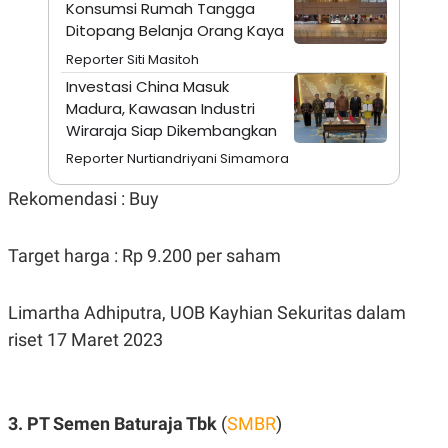
E
Konsumsi Rumah Tangga
R
Ditopang Belanja Orang Kaya
F
B
Reporter Siti Masitoh
O
U
K
S
Investasi China Masuk
U
I
Madura, Kawasan Industri
S
N
E
Wiraraja Siap Dikembangkan
S
Reporter Nurtiandriyani Simamora
S
I
N
Rekomendasi : Buy
S
I
G
Target harga : Rp 9.200 per saham
H
T
S
B
Limartha Adhiputra, UOB Kayhian Sekuritas dalam
T
E
O
L
riset 17 Maret 2023
C
A
K
N
S
J
E
A
T
O
3. PT Semen Baturaja Tbk
(
SMBR
)
U
N
P