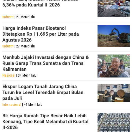
POLICY
6,36% pada Kuartal II-2026
Industri
| 21 Menit lalu
Harga Indeks Pasar Bioetanol
Ditetapkan Rp 11.695 per Liter pada
Agustus 2026
Industri
| 27 Menit lalu
Menhub Jajaki Investasi dengan China &
Rusia Garap Trans Sumatra dan Trans
Kalimantan
Nasional
| 34 Menit lalu
Ekspor Logam Tanah Jarang China
Turun ke Level Terendah Empat Bulan
pada Juli
Internasional
| 41 Menit lalu
BI: Harga Rumah Tipe Besar Naik Lebih
Kencang, Tipe Kecil Melambat di Kuartal
II-2026