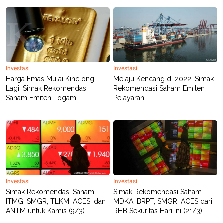
C
L
A
E
D
A
E
S
M
E
Y
.
I
D
Investasi
Investasi
L
K
Harga Emas Mulai Kinclong
Melaju Kencang di 2022, Simak
A
I
N
N
Lagi, Simak Rekomendasi
Rekomendasi Saham Emiten
G
E
Saham Emiten Logam
Pelayaran
G
R
A
J
N
A
A
E
N
M
C
I
E
T
T
E
A
N
K
Investasi
Investasi
E
A
Simak Rekomendasi Saham
Simak Rekomendasi Saham
P
D
ITMG, SMGR, TLKM, ACES, dan
MDKA, BRPT, SMGR, ACES dari
A
V
ANTM untuk Kamis (9/3)
RHB Sekuritas Hari Ini (21/3)
P
E
E
R