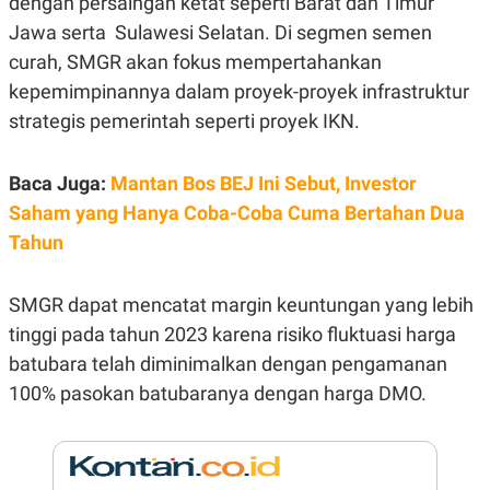
dengan persaingan ketat seperti Barat dan Timur
R
G
Jawa serta Sulawesi Selatan. Di segmen semen
S
I
O
O
curah, SMGR akan fokus mempertahankan
N
N
A
A
kepemimpinannya dalam proyek-proyek infrastruktur
L
L
strategis pemerintah seperti proyek IKN.
F
I
N
A
Baca Juga:
Mantan Bos BEJ Ini Sebut, Investor
N
C
Saham yang Hanya Coba-Coba Cuma Bertahan Dua
E
Tahun
Y
C
A
A
N
R
SMGR dapat mencatat margin keuntungan yang lebih
G
I
T
T
tinggi pada tahun 2023 karena risiko fluktuasi harga
E
A
R
H
batubara telah diminimalkan dengan pengamanan
.
U
100% pasokan batubaranya dengan harga DMO.
.
.
K
L
E
I
S
F