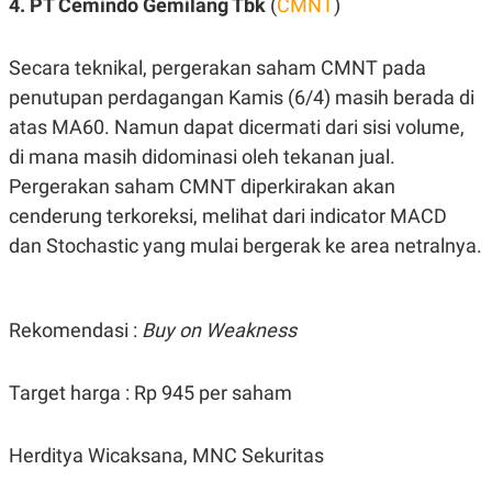
4. PT Cemindo Gemilang Tbk
(
CMNT
)
A
I
S
V
K
E
E
Secara teknikal, pergerakan saham CMNT pada
M
penutupan perdagangan Kamis (6/4) masih berada di
E
N
atas MA60. Namun dapat dicermati dari sisi volume,
T
E
di mana masih didominasi oleh tekanan jual.
R
I
Pergerakan saham CMNT diperkirakan akan
A
cenderung terkoreksi, melihat dari indicator MACD
N
dan Stochastic yang mulai bergerak ke area netralnya.
L
E
S
T
A
Rekomendasi :
Buy on Weakness
R
I
Target harga : Rp 945 per saham
KANAL
Herditya Wicaksana, MNC Sekuritas
P
I
U
M