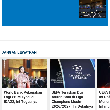
JANGAN LEWATKAN
World Bank Pekerjakan
UEFA Terapkan Dua
UEFA h
Lagi Sri Mulyani di
Aturan Baru di Liga
Ini Da
IDA22, Ini Tugasnya
Champions Musim
Menen
2026/2027, Ini Detailnya
Infant