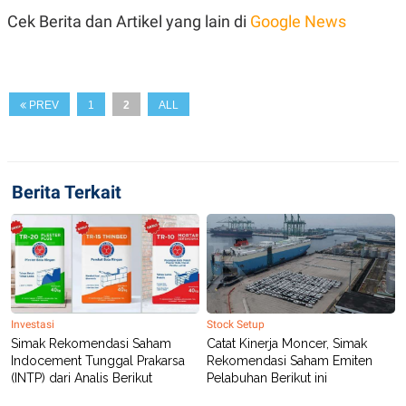
S
A
Cek Berita dan Artikel yang lain di
Google News
A
G
T
E
D
S
A
T
A
PREV
1
2
ALL
K
L
O
I
N
P
T
S
A
U
N
S
Berita Terkait
T
V
JARINGAN
K
P
O
R
Investasi
Stock Setup
N
E
Simak Rekomendasi Saham
Catat Kinerja Moncer, Simak
T
S
Indocement Tunggal Prakarsa
Rekomendasi Saham Emiten
A
S
(INTP) dari Analis Berikut
Pelabuhan Berikut ini
N
R
A
E