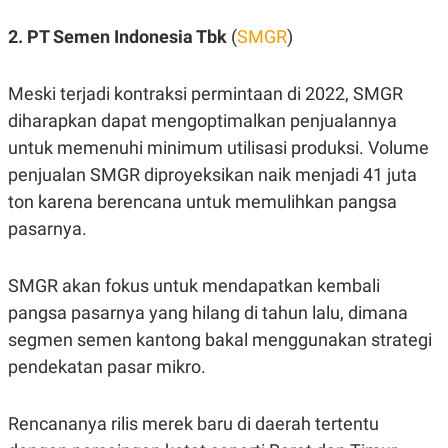
A
A
S
L
2. PT Semen Indonesia Tbk
(
SMGR
)
I
K
I
E
N
Meski terjadi kontraksi permintaan di 2022, SMGR
U
D
diharapkan dapat mengoptimalkan penjualannya
A
U
N
S
untuk memenuhi minimum utilisasi produksi. Volume
G
T
A
R
penjualan SMGR diproyeksikan naik menjadi 41 juta
N
I
ton karena berencana untuk memulihkan pangsa
P
I
pasarnya.
E
N
L
T
U
E
A
R
SMGR akan fokus untuk mendapatkan kembali
N
N
G
A
pangsa pasarnya yang hilang di tahun lalu, dimana
U
S
segmen semen kantong bakal menggunakan strategi
S
I
A
O
pendekatan pasar mikro.
H
N
A
A
L
Rencananya rilis merek baru di daerah tertentu
P
R
E
E