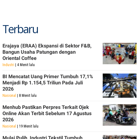
R
T
I
S
I
N
Terbaru
G
K
G
Erajaya (ERAA) Ekspansi di Sektor F&B,
M
E
Bangun Usaha Patungan dengan
D
Oriental Coffee
I
Industri
| 4 Menit lalu
A
.
I
BI Mencatat Uang Primer Tumbuh 17,1%
D
Menjadi Rp 1.154,5 Triliun Pada Juli
2026
Nasional
| 8 Menit lalu
SITEMAP
PROFILE
TERM
Menhub Pastikan Perpres Terkait Ojek
OF
Online Akan Terbit Sebelum 17 Agustus
USE
2026
PEDOMAN
PEMBERITAAN
Nasional
| 19 Menit lalu
SIBER
Mulai Pulih, Industri Tekstil Tumbuh
PRIVACY