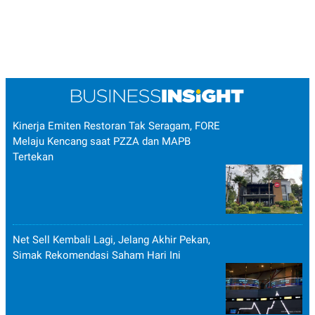
Kinerja Emiten Restoran Tak Seragam, FORE
Melaju Kencang saat PZZA dan MAPB
Tertekan
Net Sell Kembali Lagi, Jelang Akhir Pekan,
Simak Rekomendasi Saham Hari Ini