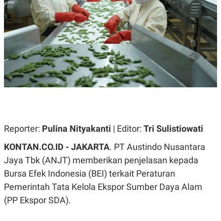
A
A
S
L
I
K
I
E
N
U
D
A
U
N
S
G
T
A
R
N
I
P
I
E
N
L
T
Reporter:
U
E
Pulina Nityakanti
| Editor:
Tri Sulistiowati
A
R
N
N
KONTAN.CO.ID - JAKARTA
. PT Austindo Nusantara
G
A
Jaya Tbk (ANJT) memberikan penjelasan kepada
U
S
S
I
Bursa Efek Indonesia (BEI) terkait Peraturan
A
O
H
N
Pemerintah Tata Kelola Ekspor Sumber Daya Alam
A
A
L
(PP Ekspor SDA).
P
R
E
E