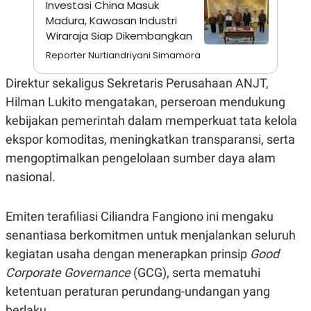
Investasi China Masuk
A
I
S
V
Madura, Kawasan Industri
K
E
Wiraraja Siap Dikembangkan
E
M
Reporter Nurtiandriyani Simamora
E
N
Direktur sekaligus Sekretaris Perusahaan ANJT,
T
E
Hilman Lukito mengatakan, perseroan mendukung
R
I
kebijakan pemerintah dalam memperkuat tata kelola
A
ekspor komoditas, meningkatkan transparansi, serta
N
L
mengoptimalkan pengelolaan sumber daya alam
E
nasional.
S
T
A
R
Emiten terafiliasi Ciliandra Fangiono ini mengaku
I
senantiasa berkomitmen untuk menjalankan seluruh
kegiatan usaha dengan menerapkan prinsip
Good
KANAL
Corporate Governance
(GCG), serta mematuhi
ketentuan peraturan perundang-undangan yang
P
I
U
M
berlaku.