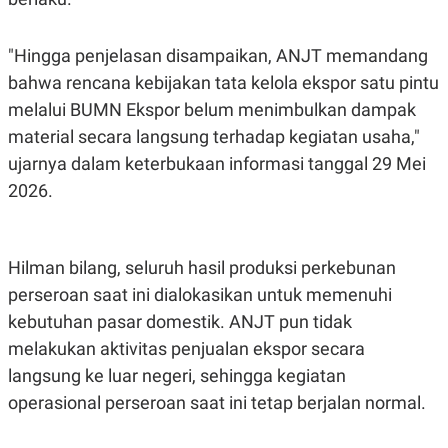
S
A
A
G
T
E
"Hingga penjelasan disampaikan, ANJT memandang
D
S
A
bahwa rencana kebijakan tata kelola ekspor satu pintu
T
A
melalui BUMN Ekspor belum menimbulkan dampak
K
L
material secara langsung terhadap kegiatan usaha,"
O
I
N
P
ujarnya dalam keterbukaan informasi tanggal 29 Mei
T
S
2026.
A
U
N
S
T
V
Hilman bilang, seluruh hasil produksi perkebunan
perseroan saat ini dialokasikan untuk memenuhi
JARINGAN
kebutuhan pasar domestik. ANJT pun tidak
K
P
melakukan aktivitas penjualan ekspor secara
O
R
N
E
langsung ke luar negeri, sehingga kegiatan
T
S
operasional perseroan saat ini tetap berjalan normal.
A
S
N
R
A
E