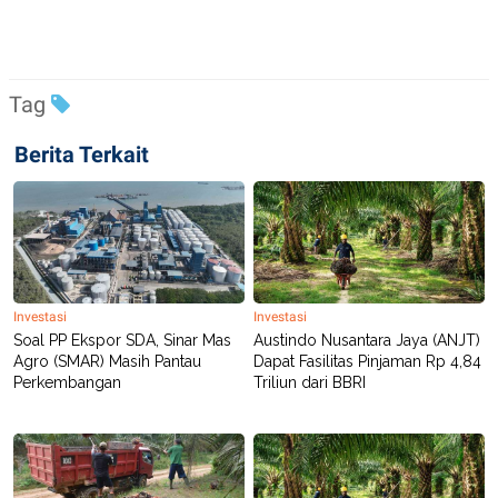
R
T
I
S
I
N
G
Tag
K
G
Berita Terkait
M
E
D
I
A
.
I
D
Investasi
Investasi
Soal PP Ekspor SDA, Sinar Mas
Austindo Nusantara Jaya (ANJT)
Agro (SMAR) Masih Pantau
Dapat Fasilitas Pinjaman Rp 4,84
SITEMAP
PROFILE
TERM
Perkembangan
Triliun dari BBRI
OF
USE
PEDOMAN
PEMBERITAAN
SIBER
PRIVACY