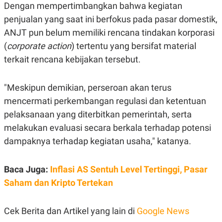
C
L
Dengan mempertimbangkan bahwa kegiatan
A
E
penjualan yang saat ini berfokus pada pasar domestik,
D
A
E
S
ANJT pun belum memiliki rencana tindakan korporasi
M
E
Y
.
(
corporate action
) tertentu yang bersifat material
I
D
terkait rencana kebijakan tersebut.
L
K
A
I
"Meskipun demikian, perseroan akan terus
N
N
G
E
mencermati perkembangan regulasi dan ketentuan
G
R
A
J
pelaksanaan yang diterbitkan pemerintah, serta
N
A
A
E
melakukan evaluasi secara berkala terhadap potensi
N
M
dampaknya terhadap kegiatan usaha," katanya.
C
I
E
T
T
E
A
N
Baca Juga:
Inflasi AS Sentuh Level Tertinggi, Pasar
K
Saham dan Kripto Tertekan
E
A
P
D
A
V
Cek Berita dan Artikel yang lain di
Google News
P
E
E
R