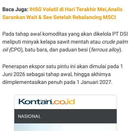
E
R
Baca Juga:
IHSG Volatil di Hari Terakhir Mei,Analis
F
B
Sarankan Wait & See Setelah Rebalancing MSCI
O
U
K
S
U
I
S
N
Pada tahap awal komoditas yang akan dikelola PT DSI
E
meliputi minyak kelapa sawit mentah atau
crude palm
S
S
oil (
CPO), batu bara, dan paduan besi (
ferrous alloy
).
I
N
S
I
Penerapan ekspor satu pintu ini akan dimulai pada 1
G
Juni 2026 sebagai tahap awal, hingga akhirnya
H
T
diimplementasikan penuh pada 1 Januari 2027.
S
B
T
E
O
L
C
A
K
N
S
J
E
A
NASIONAL
T
O
U
N
P