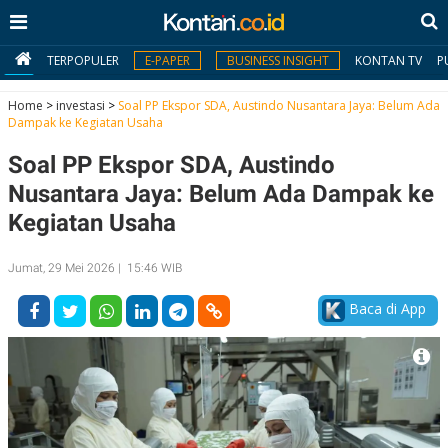
TERPOPULER
E-PAPER
BUSINESS INSIGHT
KONTAN TV
P
Home
>
investasi
>
Soal PP Ekspor SDA, Austindo Nusantara Jaya: Belum Ada
Dampak ke Kegiatan Usaha
MY
Soal PP Ekspor SDA, Austindo
KONTAN
Nusantara Jaya: Belum Ada Dampak ke
Daftar
Kegiatan Usaha
Masuk
Jumat, 29 Mei 2026 | 15:46 WIB
Baca di App
BERITA
I
N
N
A
V
S
E
I
S
O
T
N