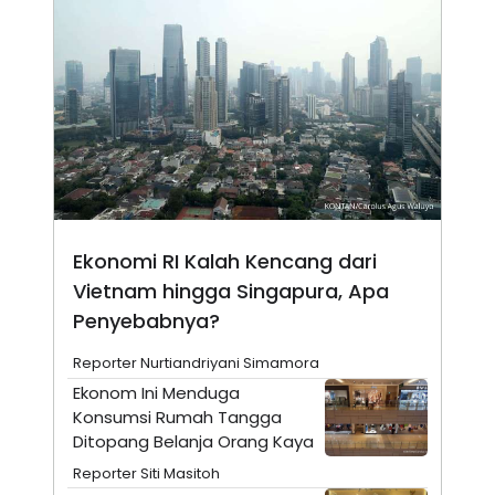
N
S
E
E
W
R
S
E
S
M
E
O
T
N
U
I
P
A
A
K
D
I
V
L
A
Ekonomi RI Kalah Kencang dari
S
K
Vietnam hingga Singapura, Apa
O
R
Penyebabnya?
P
O
Reporter Nurtiandriyani Simamora
R
A
Ekonom Ini Menduga
S
Konsumsi Rumah Tangga
I
Ditopang Belanja Orang Kaya
K
N
I
A
Reporter Siti Masitoh
L
T