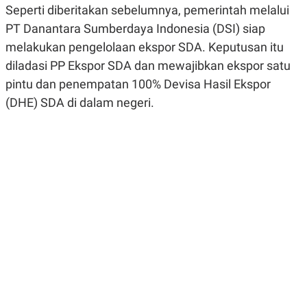
Seperti diberitakan sebelumnya, pemerintah melalui
R
G
S
I
PT Danantara Sumberdaya Indonesia (DSI) siap
O
O
N
N
melakukan pengelolaan ekspor SDA. Keputusan itu
A
A
L
L
diladasi PP Ekspor SDA dan mewajibkan ekspor satu
F
pintu dan penempatan 100% Devisa Hasil Ekspor
I
N
(DHE) SDA di dalam negeri.
A
N
C
E
Y
C
A
A
N
R
G
I
T
T
E
A
R
H
.
U
.
.
K
L
E
I
S
F