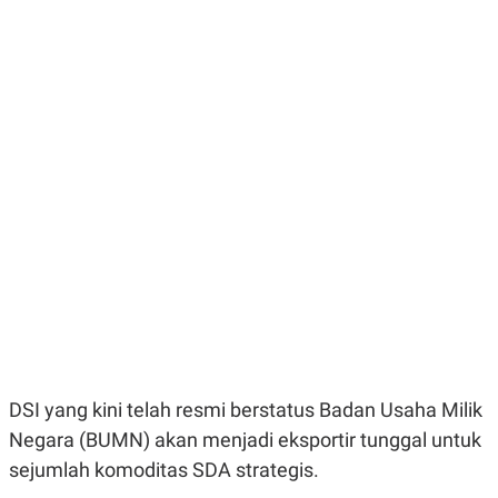
E
E
H
S
A
T
T
Y
A
L
N
E
E
A
N
N
G
A
L
L
I
I
S
S
H
I
S
E
K
X
O
E
L
C
O
U
M
T
I
V
DSI yang kini telah resmi berstatus Badan Usaha Milik
E
C
Negara (BUMN) akan menjadi eksportir tunggal untuk
O
sejumlah komoditas SDA strategis.
R
N