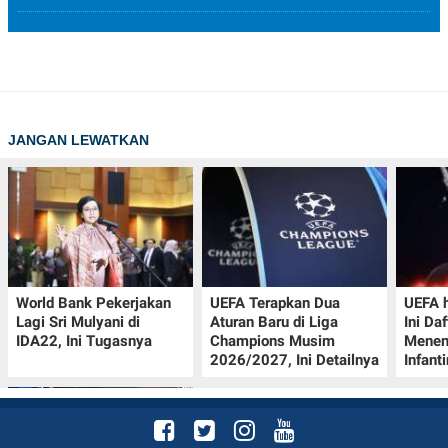
JANGAN LEWATKAN
World Bank Pekerjakan
UEFA Terapkan Dua
UEFA h
Lagi Sri Mulyani di
Aturan Baru di Liga
Ini Da
IDA22, Ini Tugasnya
Champions Musim
Menen
2026/2027, Ini Detailnya
Infant