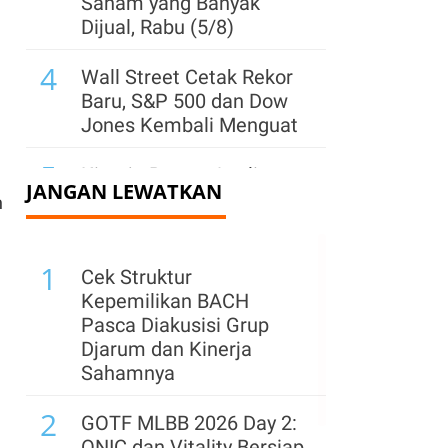
Saham yang Banyak
Dijual, Rabu (5/8)
4
Wall Street Cetak Rekor
Baru, S&P 500 dan Dow
Jones Kembali Menguat
5
Kinerja Bagus, Analis
JANGAN LEWATKAN
Rekomendasi Beli
n
Saham Prajogo Ini
dengan Target Harga 3x
1
Lipat
Cek Struktur
Kepemilikan BACH
6
Harga Saham Ini Rp 595,
Pasca Diakusisi Grup
Investor Bisa Terima
Djarum dan Kinerja
Dividen dengan Yield 7%
Sahamnya
7
2
Harga Saham Blue Chip
GOTF MLBB 2026 Day 2:
Ini Bangkit Saat Laporan
ONIC dan Vitality Bersiap