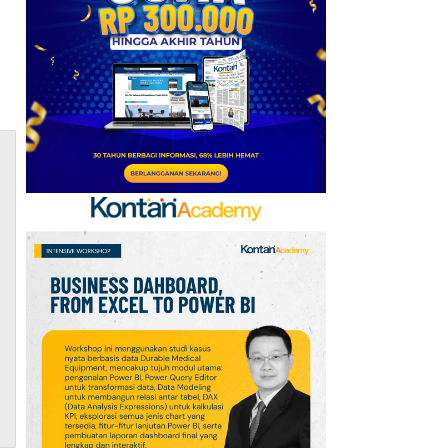
6
Telegram Sempat Hilang
dari App Store, Ini
Penjelasan Apple dan
Durov
7
Kabar Transfer Man
United: 6 Pemain
Berpeluang Hengkang
Sebelum Deadline
8
Link dan Syarat
Dokumen Pendaftaran
Pandang Istana untuk
Ikut Upacara HUT Ke-81
RI
9
Sejarah Hari
Keantariksaan Nasional