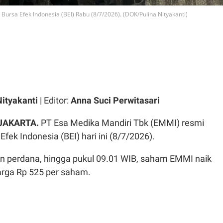
Bursa Efek Indonesia (BEI) Rabu (8/7/2026). (DOK/Pulina Nityakanti)
Nityakanti
| Editor:
Anna Suci Perwitasari
 JAKARTA.
PT Esa Medika Mandiri Tbk (EMMI) resmi
Efek Indonesia (BEI) hari ini (8/7/2026).
 perdana, hingga pukul 09.01 WIB, saham EMMI naik
arga Rp 525 per saham.