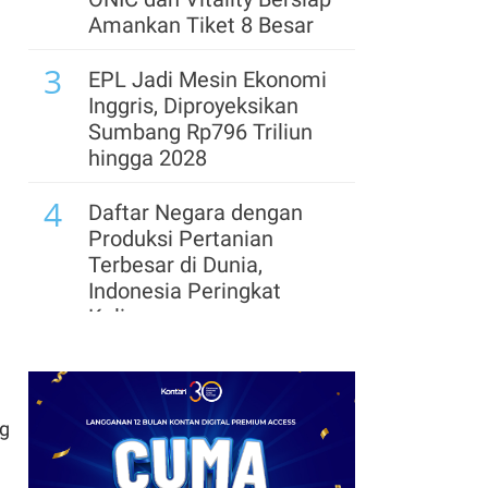
Kinerja Bagus, Saatnya
Amankan Tiket 8 Besar
Beli / Jual?
3
EPL Jadi Mesin Ekonomi
8
Dow Jones Sentuh Rekor
Inggris, Diproyeksikan
Tertinggi Rabu (5/8),
Sumbang Rp796 Triliun
Nasdaq Tertekan Aksi
hingga 2028
Jual SpaceX dan AMD
4
Daftar Negara dengan
Produksi Pertanian
Terbesar di Dunia,
Indonesia Peringkat
Kelima
5
Hasil GOTF MLBB 2026:
Kompak ke 8 Besar, Cek
Jadwal Tanding ONIC
ng
dan Vitality