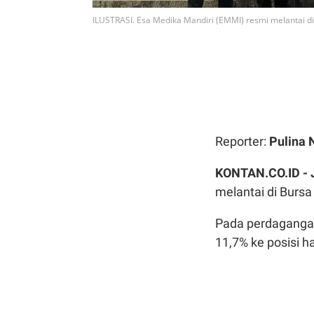
ILUSTRASI. Esa Medika Mandiri (EMMI) resmi melantai di 
Reporter:
Pulina 
KONTAN.CO.ID -
melantai di Bursa 
Pada perdagangan
11,7% ke posisi h