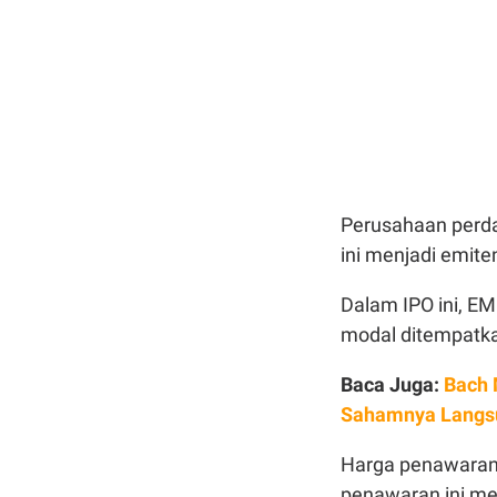
Perusahaan perda
ini menjadi emite
Dalam IPO ini, E
modal ditempatka
Baca Juga:
Bach 
Sahamnya Langs
Harga penawarann
penawaran ini me