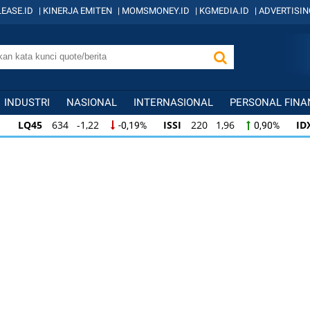
EASE.ID
|
KINERJA EMITEN
|
MOMSMONEY.ID
|
KGMEDIA.ID
|
ADVERTISIN
INDUSTRI
NASIONAL
INTERNASIONAL
PERSONAL FINA
LQ45
634 -1,22
ISSI
220 1,96
ID
-0,19%
0,90%
LQ45
634 -1,22
ISSI
220 1,96
IDX
-0,19%
0,90%
ISSI
220 1,96
IDX30
356 -1,18
ID
0,90%
-0,33%