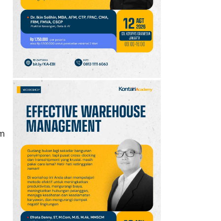
Setiap 6 Agustus dan
Cara Merayakannya
10
Oppo A7 Pro Max Rilis
dengan Baterai 10.000
mAh, Terbesar
Sepanjang Sejarah Oppo
em