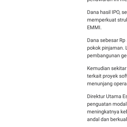
Dana hasil IPO, s
memperkuat stru
EMMI.
Dana sebesar Rp 
pokok pinjaman. 
pembangunan ged
Kemudian sekitar 
terkait proyek so
menunjang operas
Direktur Utama Es
penguatan modal 
meningkatnya keb
andal dan berkua