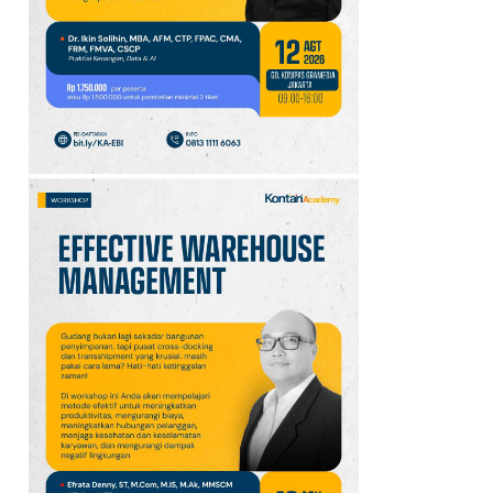
10
Jadwal Persija vs Arema
FC Perebutan Juara 3
Piala Presiden 2026,
Kick-off Sore Ini