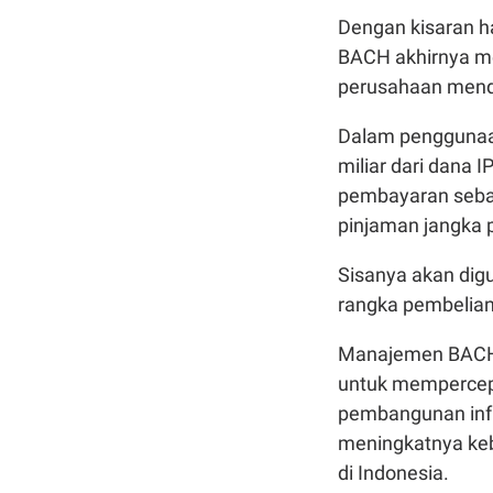
Dengan kisaran h
BACH akhirnya me
perusahaan menda
Dalam penggunaa
miliar dari dana 
pembayaran sebag
pinjaman jangka 
Sisanya akan dig
rangka pembelian
Manajemen BACH b
untuk mempercepa
pembangunan infr
meningkatnya kebu
di Indonesia.