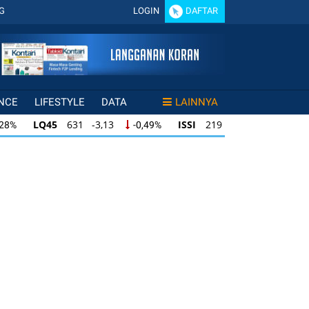
G
LOGIN
DAFTAR
NCE
LIFESTYLE
DATA
LAINNYA
LQ45
631 -3,13
ISSI
219 -0,63
,28%
-0,49%
-0,29%
LQ45
631 -3,13
ISSI
219 -0,63
28%
-0,49%
-0,29%
ISSI
219 -0,63
IDX30
354 -1,64
49%
-0,29%
-0,46%