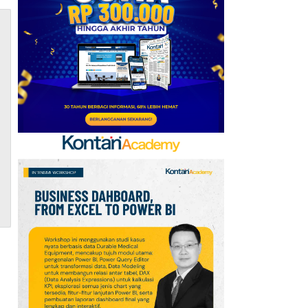
Baru, Ini Daftar 54
Saham HSC BEI per 6
Agustus 2026
7
UEFA hingga Luis Figo,
Ini Daftar Pihak yang
Menentang Gianni
Infantino
8
Krisis Migrasi Ancam
Status Maroko sebagai
Tuan Rumah Piala Dunia
2030
9
Promo Super Hemat
Indomaret 6–19 Agustus
2026, Diskon Kebutuhan
Rumah hingga 40%