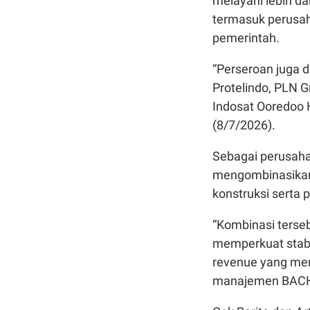
melayani lebih da
termasuk perusah
pemerintah.
“Perseroan juga d
Protelindo, PLN G
Indosat Ooredoo H
(8/7/2026).
Sebagai perusaha
mengombinasikan 
konstruksi serta 
“Kombinasi terse
memperkuat stabil
revenue yang men
manajemen BAC