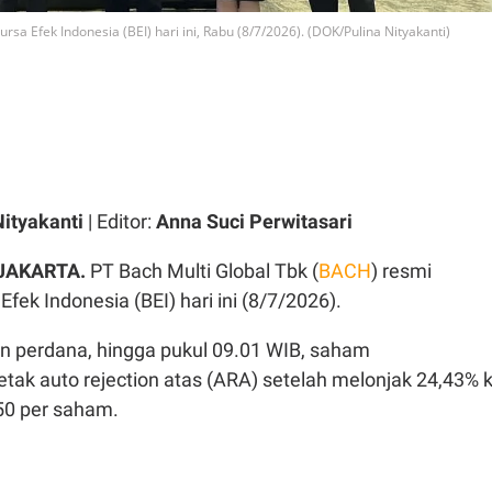
sa Efek Indonesia (BEI) hari ini, Rabu (8/7/2026). (DOK/Pulina Nityakanti)
Nityakanti
| Editor:
Anna Suci Perwitasari
 JAKARTA.
PT Bach Multi Global Tbk (
BACH
) resmi
Efek Indonesia (BEI) hari ini (8/7/2026).
 perdana, hingga pukul 09.01 WIB, saham
tak auto rejection atas (ARA) setelah melonjak 24,43% 
550 per saham.