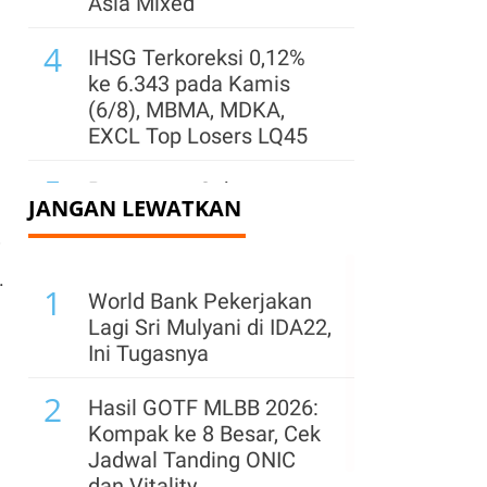
Asia Mixed
4
IHSG Terkoreksi 0,12%
ke 6.343 pada Kamis
(6/8), MBMA, MDKA,
EXCL Top Losers LQ45
5
Pemegang Saham
JANGAN LEWATKAN
Sentul City (BKSL) Jual
1,32 Miliar Saham Saat
i
Harga Reli, Ada Apa?
.
1
World Bank Pekerjakan
6
Simak Rekomendasi
Lagi Sri Mulyani di IDA22,
Teknikal Saham ENRG,
Ini Tugasnya
AADI, dan AMRT untuk
2
Jumat (7/8)
Hasil GOTF MLBB 2026:
Kompak ke 8 Besar, Cek
7
Kinerja Surya Semesta
Jadwal Tanding ONIC
Internusa (SSIA) Pulih
dan Vitality