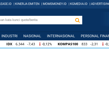
EASE.ID
|
KINERJA EMITEN
|
MOMSMONEY.ID
|
KGMEDIA.ID
|
ADVERTISIN
INDUSTRI
NASIONAL
INTERNASIONAL
PERSONAL FINA
IDX
6.344 -7,43
KOMPAS100
833 -2,31
-0,12%
-0
IDX
6.344 -7,43
KOMPAS100
833 -2,31
-0,12%
-0,
KOMPAS100
833 -2,31
LQ45
631 -3,13
-0,28%
-0,