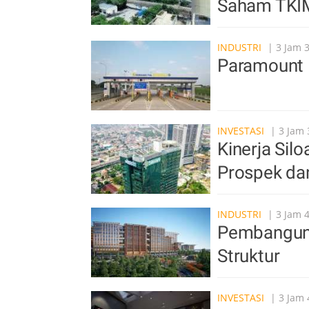
Saham TKI
INDUSTRI
| 3 Jam 
Paramount 
INVESTASI
| 3 Jam 
Kinerja Sil
Prospek da
INDUSTRI
| 3 Jam 
Pembangun
Struktur
INVESTASI
| 3 Jam 