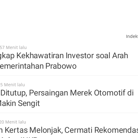
Inde
57 Menit lalu
kap Kekhawatiran Investor soal Arah
Pemerintahan Prabowo
25 Menit lalu
Ditutup, Persaingan Merek Otomotif di
akin Sengit
20 Menit lalu
n Kertas Melonjak, Cermati Rekomenda