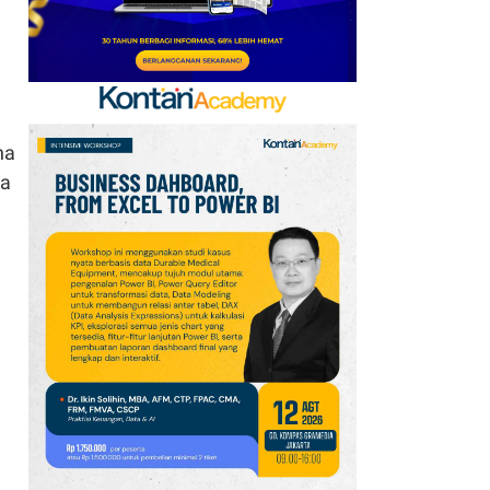
na
da