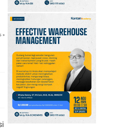
ks
»
si