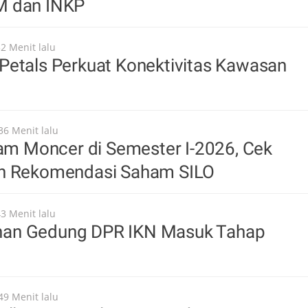
M dan INKP
32 Menit lalu
Petals Perkuat Konektivitas Kawasan
36 Menit lalu
oam Moncer di Semester I-2026, Cek
n Rekomendasi Saham SILO
43 Menit lalu
an Gedung DPR IKN Masuk Tahap
49 Menit lalu