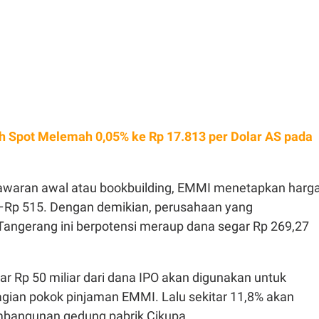
h Spot Melemah 0,05% ke Rp 17.813 per Dolar AS pada
waran awal atau bookbuilding, EMMI menetapkan harg
6–Rp 515. Dengan demikian, perusahaan yang
Tangerang ini berpotensi meraup dana segar Rp 269,27
r Rp 50 miliar dari dana IPO akan digunakan untuk
ian pokok pinjaman EMMI. Lalu sekitar 11,8% akan
mbangunan gedung pabrik Cikupa.