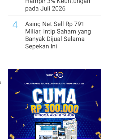
Hampir 3% Keuntungan
pada Juli 2026
4
Asing Net Sell Rp 791
Miliar, Intip Saham yang
Banyak Dijual Selama
Sepekan Ini
5
Laba Emiten Kertas
Melonjak, Cermati
Rekomendasi Saham
a
TKIM dan INKP
6
Kinerja Siloam Moncer di
Semester I-2026, Cek
Prospek dan
Rekomendasi Saham
SILO