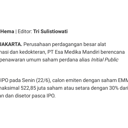
a Hema
| Editor:
Tri Sulistiowati
 JAKARTA.
Perusahaan perdagangan besar alat
rmasi dan kedokteran, PT Esa Medika Mandiri berencana
 penawaran umum saham perdana alias
Initial Public
-IPO pada Senin (22/6), calon emiten dengan saham EM
aksimal 522,85 juta saham atau setara dengan 30% dar
n dan disetor pasca IPO.