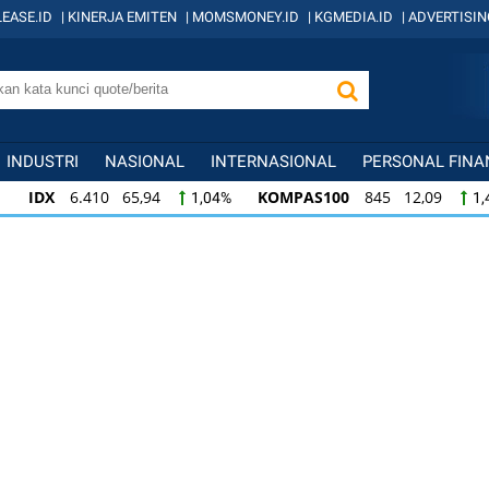
EASE.ID
|
KINERJA EMITEN
|
MOMSMONEY.ID
|
KGMEDIA.ID
|
ADVERTISIN
INDUSTRI
NASIONAL
INTERNASIONAL
PERSONAL FINA
IDX
6.410 65,94
KOMPAS100
845 12,09
1,04%
1,
KOMPAS100
845 12,09
LQ45
640 9,44
1,45%
1,5
LQ45
640 9,44
ISSI
222 2,82
IDX3
1,50%
1,29%