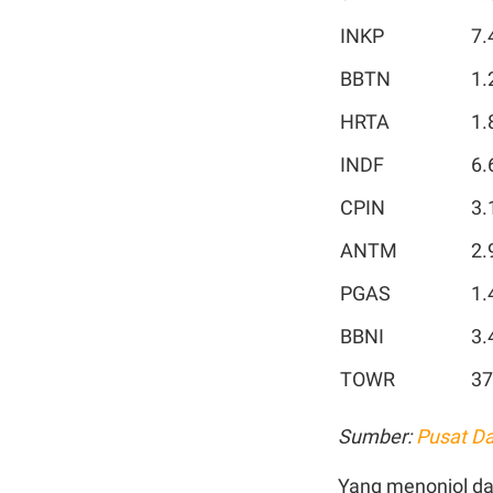
INKP
7.
BBTN
1.
HRTA
1.
INDF
6.
CPIN
3.
ANTM
2.
PGAS
1.
BBNI
3.
TOWR
37
Sumber:
Pusat D
Yang menonjol dar