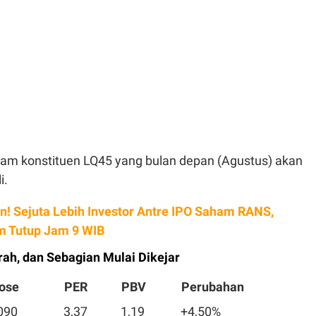
aham konstituen LQ45 yang bulan depan (Agustus) akan
i.
n! Sejuta Lebih Investor Antre IPO Saham RANS,
 Tutup Jam 9 WIB
ah, dan Sebagian Mulai Dikejar
ose
PER
PBV
Perubahan
090
3,37
1,19
+4,50%