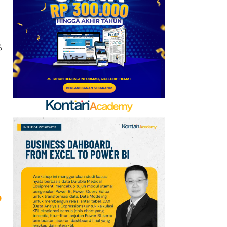
7
Promo Senin Ceria
Indomaret 10 Agustus
2026, 2 Pack Sosis
%
Kanzler Rp14.200
8
Promo Superindo 10–13
Agustus 2026, Minyak
Goreng Rp19.900 hingga
Nugget Rp25.900
9
Promo Happy Hour
Alfamart 10 Agustus
2026, Cokelat Mulai
Rp8.500
p
10
Kalender Lunar China 10-
16 Agustus 2026: Catat