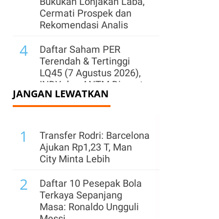
Bukukan Lonjakan Laba,
Cermati Prospek dan
Rekomendasi Analis
4
Daftar Saham PER
Terendah & Tertinggi
LQ45 (7 Agustus 2026),
INDY dan ANTM Disorot
JANGAN LEWATKAN
5
IHSG Berpeluang Lanjut
Menguat Senin (10/8),
1
Cek Saham
Transfer Rodri: Barcelona
Rekomendasi Analis
Ajukan Rp1,23 T, Man
City Minta Lebih
6
FTSE Russell Segera
2
Putuskan Status Freeze,
Daftar 10 Pesepak Bola
Cek Dampaknya ke IHSG
Terkaya Sepanjang
dan Blue Chip
Masa: Ronaldo Ungguli
Messi