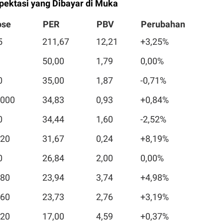
pektasi yang Dibayar di Muka
ose
PER
PBV
Perubahan
5
211,67
12,21
+3,25%
50,00
1,79
0,00%
0
35,00
1,87
-0,71%
.000
34,83
0,93
+0,84%
0
34,44
1,60
-2,52%
520
31,67
0,24
+8,19%
0
26,84
2,00
0,00%
580
23,94
3,74
+4,98%
560
23,73
2,76
+3,19%
720
17,00
4,59
+0,37%