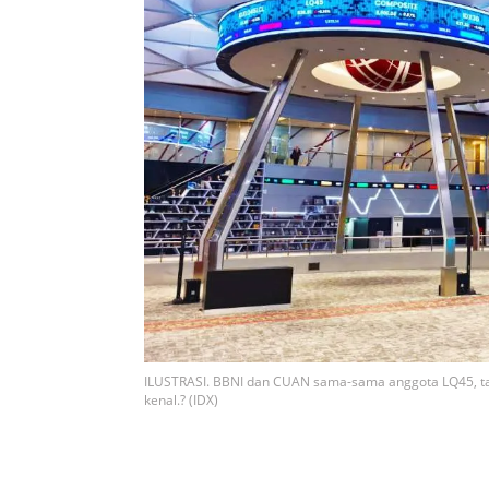
ILUSTRASI. BBNI dan CUAN sama-sama anggota LQ45, tapi,
kenal.? (IDX)