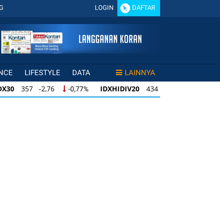
G
LOGIN
DAFTAR
NCE
LIFESTYLE
DATA
LAINNYA
DX30
357 -2,76
IDXHIDIV20
434 -3,61
-0,77%
-0,82%
X30
357 -2,76
IDXHIDIV20
434 -3,61
-0,77%
-0,82%
DXHIDIV20
434 -3,61
IDX80
96 -0,84
-0,82%
-0,87%