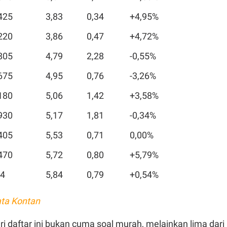
425
3,83
0,34
+4,95%
220
3,86
0,47
+4,72%
805
4,79
2,28
-0,55%
675
4,95
0,76
-3,26%
180
5,06
1,42
+3,58%
930
5,17
1,81
-0,34%
405
5,53
0,71
0,00%
470
5,72
0,80
+5,79%
4
5,84
0,79
+0,54%
ata Kontan
i daftar ini bukan cuma soal murah, melainkan lima dari