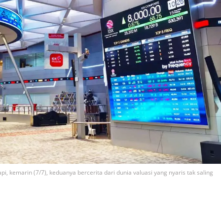
 kemarin (7/7), keduanya bercerita dari dunia valuasi yang nyaris tak saling