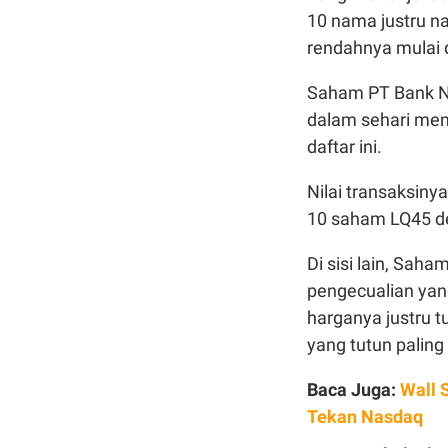
10 nama justru na
rendahnya mulai di
Saham PT Bank Ne
dalam sehari menj
daftar ini.
Nilai transaksiny
10 saham LQ45 d
Di sisi lain, Sa
pengecualian yang
harganya justru t
yang tutun paling
Baca Juga:
Wall 
Tekan Nasdaq