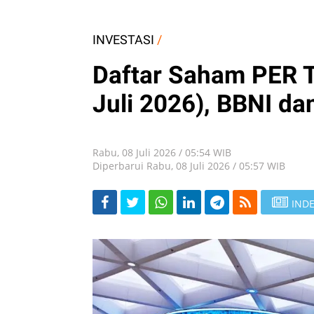
INVESTASI
/
Daftar Saham PER T
Juli 2026), BBNI d
Rabu, 08 Juli 2026 / 05:54 WIB
Diperbarui Rabu, 08 Juli 2026 / 05:57 WIB
INDE