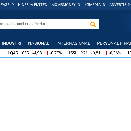
EASE.ID
|
KINERJA EMITEN
|
MOMSMONEY.ID
|
KGMEDIA.ID
|
ADVERTISIN
INDUSTRI
NASIONAL
INTERNASIONAL
PERSONAL FINA
LQ45
635 -4,93
ISSI
221 -0,81
I
-0,77%
-0,36%
LQ45
635 -4,93
ISSI
221 -0,81
ID
-0,77%
-0,36%
ISSI
221 -0,81
IDX30
357 -2,76
I
-0,36%
-0,77%