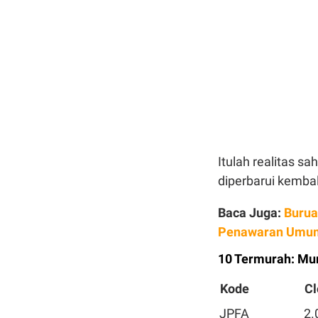
Itulah realitas s
diperbarui kembal
Baca Juga:
Burua
Penawaran Umum
10 Termurah: Mur
Kode
Cl
JPFA
2.