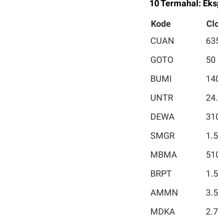
10 Termahal: Eks
Kode
Cl
CUAN
63
GOTO
50
BUMI
14
UNTR
24
DEWA
31
SMGR
1.
MBMA
51
BRPT
1.
AMMN
3.
MDKA
2.