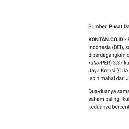
Sumber:
Pusat D
KONTAN.CO.ID -
Indonesia (BEI),
diperdagangkan d
ratio/
PER) 3,37 ka
Jaya Kreasi (CUAN)
lebih mahal dari 
Dua-duanya sama
saham paling liku
keduanya bercerita