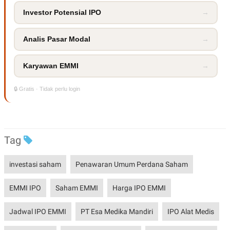
POLICY
Investor Potensial IPO
→
Analis Pasar Modal
→
Karyawan EMMI
→
🔒 Gratis · Tidak perlu login
Tag
investasi saham
Penawaran Umum Perdana Saham
EMMI IPO
Saham EMMI
Harga IPO EMMI
Jadwal IPO EMMI
PT Esa Medika Mandiri
IPO Alat Medis