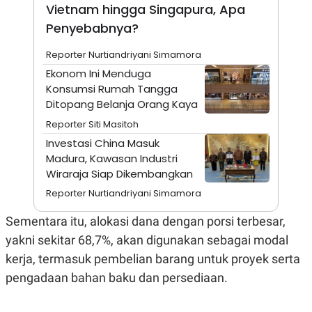
A
I
Vietnam hingga Singapura, Apa
S
V
Penyebabnya?
K
E
E
M
Reporter Nurtiandriyani Simamora
E
N
Ekonom Ini Menduga
T
Konsumsi Rumah Tangga
E
Ditopang Belanja Orang Kaya
R
I
Reporter Siti Masitoh
A
N
Investasi China Masuk
L
Madura, Kawasan Industri
E
Wiraraja Siap Dikembangkan
S
T
Reporter Nurtiandriyani Simamora
A
R
Sementara itu, alokasi dana dengan porsi terbesar,
I
yakni sekitar 68,7%, akan digunakan sebagai modal
kerja, termasuk pembelian barang untuk proyek serta
KANAL
pengadaan bahan baku dan persediaan.
P
I
U
M