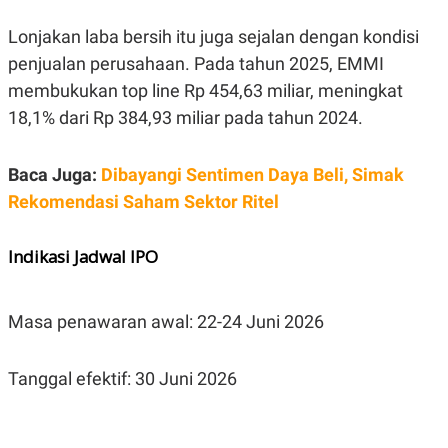
C
L
A
E
Lonjakan laba bersih itu juga sejalan dengan kondisi
D
A
E
S
penjualan perusahaan. Pada tahun 2025, EMMI
M
E
Y
.
membukukan top line Rp 454,63 miliar, meningkat
I
18,1% dari Rp 384,93 miliar pada tahun 2024.
D
L
K
A
I
Baca Juga:
Dibayangi Sentimen Daya Beli, Simak
N
N
G
E
Rekomendasi Saham Sektor Ritel
G
R
A
J
N
A
Indikasi Jadwal IPO
A
E
N
M
C
I
E
T
T
E
Masa penawaran awal: 22-24 Juni 2026
A
N
K
Tanggal efektif: 30 Juni 2026
E
A
P
D
A
V
P
E
E
R