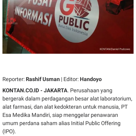
A
A
S
L
I
K
I
E
N
U
D
A
U
N
S
G
T
A
R
N
I
P
I
E
N
L
T
Reporter:
U
E
Rashif Usman
| Editor:
Handoyo
A
R
N
N
KONTAN.CO.ID - JAKARTA
. Perusahaan yang
G
A
bergerak dalam perdagangan besar alat laboratorium,
U
S
S
I
alat farmasi, dan alat kedokteran untuk manusia, PT
A
O
H
N
Esa Medika Mandiri, siap menggelar penawaran
A
A
L
umum perdana saham alias Initial Public Offering
P
R
(IPO).
E
E