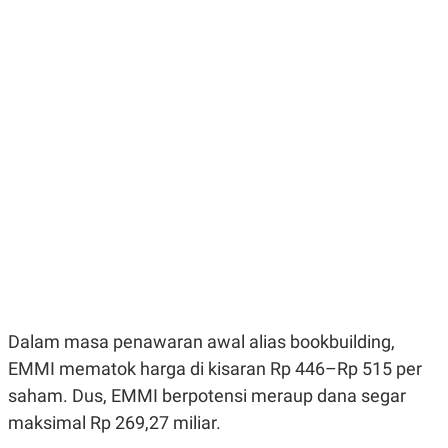
E
E
H
S
A
T
T
Y
A
L
N
E
E
A
N
N
G
A
L
L
I
I
S
S
H
I
S
E
K
X
O
E
L
C
O
U
M
T
Dalam masa penawaran awal alias bookbuilding,
I
V
EMMI mematok harga di kisaran Rp 446–Rp 515 per
E
C
saham. Dus, EMMI berpotensi meraup dana segar
O
maksimal Rp 269,27 miliar.
R
N