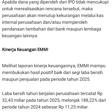
Apabila dana yang diperoleh dari IPO tidak mencukupi
S
A
A
G
untuk merealisasikan rencana tersebut, maka
T
E
D
S
perusahaan akan menutup kekurangan melalui kas
A
T
internal perusahaan dan/atau memperoleh
A
pendanaan tambahan dari bank maupun lembaga
K
L
keuangan lainnya.
O
I
N
P
T
S
A
U
Kinerja Keuangan EMMI
N
S
T
V
Melihat laporan kinerja keuangannya, EMMI mampu
membukukan hasil positif baik dari segi laba bersih
JARINGAN
maupun penjualan pada periode tahun 2025.
K
P
O
R
Laba bersih tahun berjalan perusahaan tercatat Rp
N
E
T
S
32,43 miliar pada tahun 2025, melonjak 188,22% dari
A
S
N
R
periode tahun 2024 sebesar Rp 11,25 miliar.
A
E