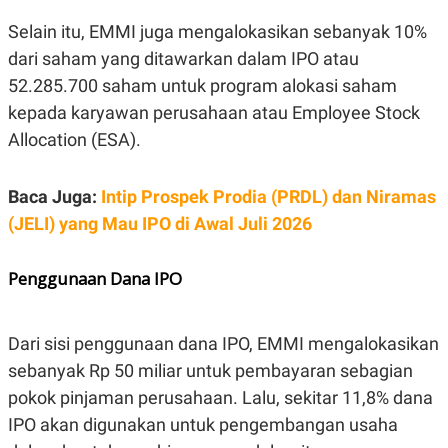
E
R
Selain itu, EMMI juga mengalokasikan sebanyak 10%
F
B
dari saham yang ditawarkan dalam IPO atau
O
U
K
S
52.285.700 saham untuk program alokasi saham
U
I
kepada karyawan perusahaan atau Employee Stock
S
N
E
Allocation (ESA).
S
S
I
N
Baca Juga:
Intip Prospek Prodia (PRDL) dan Niramas
S
(JELI) yang Mau IPO di Awal Juli 2026
I
G
H
T
Penggunaan Dana IPO
S
B
T
E
O
L
Dari sisi penggunaan dana IPO, EMMI mengalokasikan
C
A
K
N
sebanyak Rp 50 miliar untuk pembayaran sebagian
S
J
E
A
pokok pinjaman perusahaan. Lalu, sekitar 11,8% dana
T
O
IPO akan digunakan untuk pengembangan usaha
U
N
P