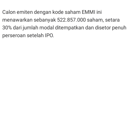
R
G
S
I
Calon emiten dengan kode saham EMMI ini
O
O
N
N
menawarkan sebanyak 522.857.000 saham, setara
A
A
L
L
30% dari jumlah modal ditempatkan dan disetor penuh
F
perseroan setelah IPO.
I
N
A
N
C
E
Y
C
A
A
N
R
G
I
T
T
E
A
R
H
.
U
.
.
K
L
E
I
S
F