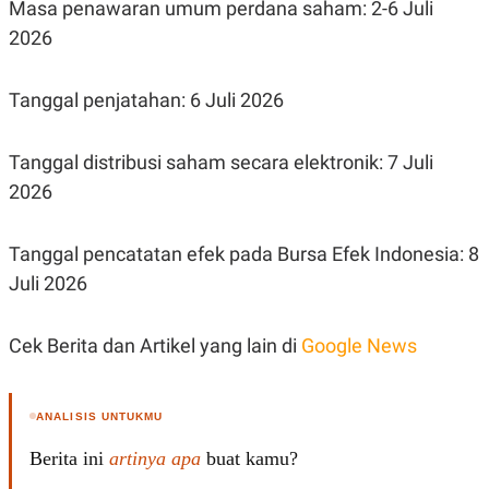
Masa penawaran umum perdana saham: 2-6 Juli
R
T
I
2026
S
I
N
G
Tanggal penjatahan: 6 Juli 2026
K
G
Tanggal distribusi saham secara elektronik: 7 Juli
M
E
2026
D
I
A
.
Tanggal pencatatan efek pada Bursa Efek Indonesia: 8
I
Juli 2026
D
Cek Berita dan Artikel yang lain di
Google News
SITEMAP
PROFILE
TERM
OF
USE
ANALISIS UNTUKMU
PEDOMAN
PEMBERITAAN
Berita ini
artinya apa
buat kamu?
SIBER
PRIVACY