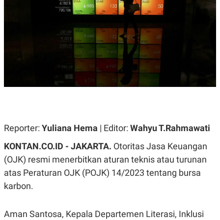
A
A
S
L
I
K
I
E
N
U
D
A
U
N
S
G
T
A
R
N
I
P
I
E
N
L
T
Reporter:
U
E
Yuliana Hema
| Editor:
Wahyu T.Rahmawati
A
R
N
N
KONTAN.CO.ID - JAKARTA.
Otoritas Jasa Keuangan
G
A
(OJK) resmi menerbitkan aturan teknis atau turunan
U
S
S
I
atas Peraturan OJK (POJK) 14/2023 tentang bursa
A
O
H
N
karbon.
A
A
L
P
R
Aman Santosa, Kepala Departemen Literasi, Inklusi
E
E