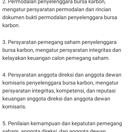
2. Permodalan penyelenggara bursa karbon,
S
A
A
G
mengatur persyaratan permodalan dan rincian
T
E
D
S
dokumen bukti permodalan penyelenggara bursa
A
karbon.
T
A
K
L
3. Persyaratan pemegang saham penyelenggara
O
I
N
P
bursa karbon, mengatur persyaratan integritas dan
T
S
A
U
kelayakan keuangan calon pemegang saham.
N
S
T
V
4. Persyaratan anggota direksi dan anggota dewan
komisaris penyelenggara bursa karbon, mengatur
JARINGAN
persyaratan integritas, kompetensi, dan reputasi
keuangan snggota direksi dan anggota dewan
K
P
O
R
komisaris.
N
E
T
S
A
S
5. Penilaian kemampuan dan kepatutan pemegang
N
R
A
E
saham, anggota direksi, dan anggota dewan