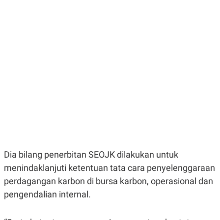
E
E
H
S
A
T
T
Y
A
L
N
E
E
A
N
N
G
A
L
L
I
I
S
S
H
I
S
E
K
X
O
E
L
C
O
U
M
Dia bilang penerbitan SEOJK dilakukan untuk
T
menindaklanjuti ketentuan tata cara penyelenggaraan
I
V
perdagangan karbon di bursa karbon, operasional dan
E
C
pengendalian internal.
O
R
N