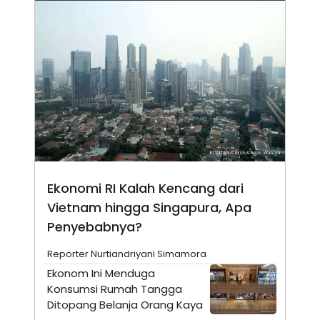
N
S
E
E
W
R
S
E
S
M
E
O
T
N
U
I
P
A
A
K
D
I
V
L
A
S
K
Ekonomi RI Kalah Kencang dari
O
R
Vietnam hingga Singapura, Apa
P
Penyebabnya?
O
R
A
Reporter Nurtiandriyani Simamora
S
I
Ekonom Ini Menduga
Konsumsi Rumah Tangga
K
N
I
A
Ditopang Belanja Orang Kaya
L
T