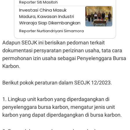
Reporter Siti Masitoh
A
I
S
V
Investasi China Masuk
K
E
Madura, Kawasan Industri
E
M
Wiraraja Siap Dikembangkan
E
N
Reporter Nurtiandriyani Simamora
T
E
Adapun SEOJK ini berisikan pedoman terkait
R
I
dokumentasi persyaratan perizinan usaha, tata cara
A
permohonan izin usaha sebagai Penyelenggara Bursa
N
L
Karbon.
E
S
T
Berikut pokok peraturan dalam SEOJK 12/2023.
A
R
I
1. Lingkup unit karbon yang diperdagangkan di
penyelenggara bursa karbon, mengatur jenis unit
KANAL
karbon yang dapat diperdagangkan di bursa karbon.
P
I
U
M