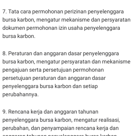
R
T
I
7. Tata cara permohonan perizinan penyelenggara
S
I
bursa karbon, mengatur mekanisme dan persyaratan
N
G
dokumen permohonan izin usaha penyelenggara
K
bursa karbon.
G
M
E
8. Peraturan dan anggaran dasar penyelenggara
D
I
bursa karbon, mengatur persyaratan dan mekanisme
A
.
pengajuan serta persetujuan permohonan
I
persetujuan peraturan dan anggaran dasar
D
penyelenggara bursa karbon dan setiap
perubahannya.
SITEMAP
PROFILE
TERM
OF
9. Rencana kerja dan anggaran tahunan
USE
PEDOMAN
penyelenggara bursa karbon, mengatur realisasi,
PEMBERITAAN
perubahan, dan penyampaian rencana kerja dan
SIBER
PRIVACY