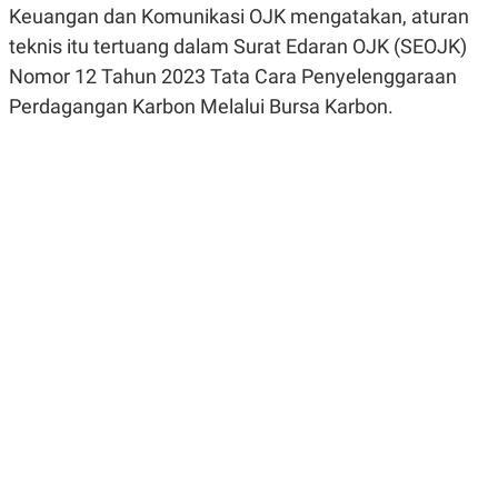
Keuangan dan Komunikasi OJK mengatakan, aturan
R
G
S
I
teknis itu tertuang dalam Surat Edaran OJK (SEOJK)
O
O
N
N
Nomor 12 Tahun 2023 Tata Cara Penyelenggaraan
A
A
L
L
Perdagangan Karbon Melalui Bursa Karbon.
F
I
N
A
N
C
E
Y
C
A
A
N
R
G
I
T
T
E
A
R
H
.
U
.
.
K
L
E
I
S
F