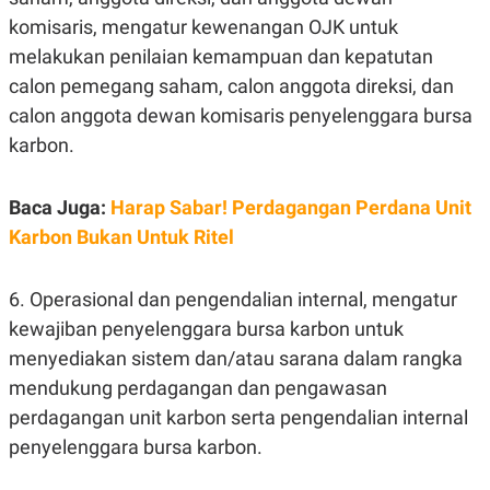
C
L
A
E
komisaris, mengatur kewenangan OJK untuk
D
A
melakukan penilaian kemampuan dan kepatutan
E
S
M
E
calon pemegang saham, calon anggota direksi, dan
Y
.
I
calon anggota dewan komisaris penyelenggara bursa
D
karbon.
L
K
A
I
N
N
Baca Juga:
Harap Sabar! Perdagangan Perdana Unit
G
E
G
R
Karbon Bukan Untuk Ritel
A
J
N
A
A
E
N
M
6. Operasional dan pengendalian internal, mengatur
C
I
kewajiban penyelenggara bursa karbon untuk
E
T
T
E
menyediakan sistem dan/atau sarana dalam rangka
A
N
K
mendukung perdagangan dan pengawasan
E
A
perdagangan unit karbon serta pengendalian internal
P
D
penyelenggara bursa karbon.
A
V
P
E
E
R