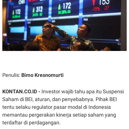
A
A
S
L
I
K
I
E
N
U
D
A
U
N
S
G
T
A
R
N
I
P
I
E
N
L
T
Penulis:
U
E
Bimo Kresnomurti
A
R
N
N
G
A
KONTAN.CO.ID -
Investor wajib tahu apa itu Suspensi
U
S
S
I
Saham di BEI, aturan, dan penyebabnya. Pihak BEI
A
O
tentu selaku regulator pasar modal di Indonesia
H
N
A
A
memantau pergerakan kinerja setiap saham yang
L
terdaftar di perdagangan.
P
R
E
E