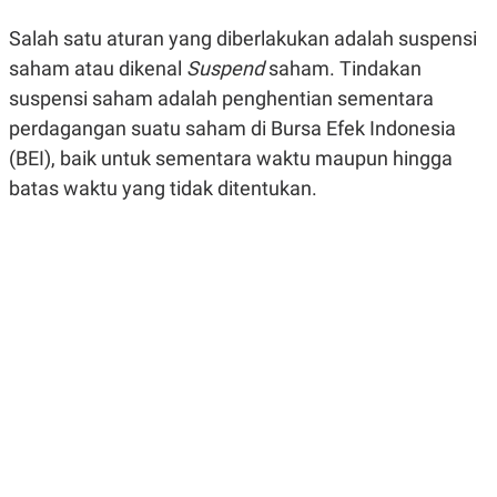
R
G
S
I
Salah satu aturan yang diberlakukan adalah suspensi
O
O
saham atau dikenal
Suspend
saham. Tindakan
N
N
A
A
suspensi saham adalah penghentian sementara
L
L
F
perdagangan suatu saham di Bursa Efek Indonesia
I
(BEI), baik untuk sementara waktu maupun hingga
N
A
batas waktu yang tidak ditentukan.
N
C
E
Y
C
A
A
N
R
G
I
T
T
E
A
R
H
.
U
.
.
K
L
E
I
S
F