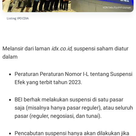
N
S
E
E
W
R
Listing IPO CDIA
S
E
S
M
E
O
T
N
U
I
P
A
Melansir dari laman
idx.co.id,
suspensi saham diatur
A
K
dalam
D
I
V
L
A
S
Peraturan Peraturan Nomor I-L tentang Suspensi
K
O
Efek yang terbit tahun 2023.
R
P
O
BEI berhak melakukan suspensi di satu pasar
R
A
saja (misalnya hanya pasar reguler), atau seluruh
S
pasar (reguler, negosiasi, dan tunai).
I
K
N
I
A
Pencabutan suspensi hanya akan dilakukan jika
L
T