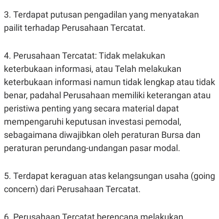
R
T
I
3. Terdapat putusan pengadilan yang menyatakan
S
pailit terhadap Perusahaan Tercatat.
I
N
G
4. Perusahaan Tercatat: Tidak melakukan
K
G
keterbukaan informasi, atau Telah melakukan
M
E
keterbukaan informasi namun tidak lengkap atau tidak
D
benar, padahal Perusahaan memiliki keterangan atau
I
A
peristiwa penting yang secara material dapat
.
I
mempengaruhi keputusan investasi pemodal,
D
sebagaimana diwajibkan oleh peraturan Bursa dan
peraturan perundang-undangan pasar modal.
SITEMAP
PROFILE
TERM
OF
5. Terdapat keraguan atas kelangsungan usaha (going
USE
concern) dari Perusahaan Tercatat.
PEDOMAN
PEMBERITAAN
SIBER
6. Perusahaan Tercatat berencana melakukan
PRIVACY