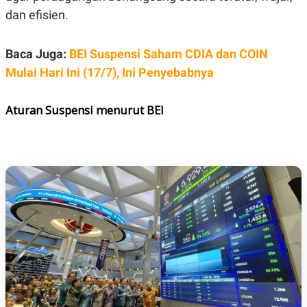
E
dan efisien.
R
F
B
O
U
Baca Juga:
BEI Suspensi Saham CDIA dan COIN
K
S
U
I
Mulai Hari Ini (17/7), Ini Penyebabnya
S
N
E
S
Aturan Suspensi menurut BEI
S
I
N
S
I
G
H
T
S
B
T
E
O
L
C
A
K
N
S
J
E
A
T
O
U
N
P