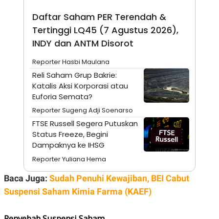
S
A
A
G
Daftar Saham PER Terendah &
T
E
D
S
Tertinggi LQ45 (7 Agustus 2026),
A
INDY dan ANTM Disorot
T
A
Reporter Hasbi Maulana
K
L
O
I
Reli Saham Grup Bakrie:
N
P
Katalis Aksi Korporasi atau
T
S
A
U
Euforia Semata?
N
S
T
Reporter Sugeng Adji Soenarso
V
FTSE Russell Segera Putuskan
Status Freeze, Begini
JARINGAN
Dampaknya ke IHSG
Reporter Yuliana Hema
K
P
O
R
Baca Juga:
Sudah Penuhi Kewajiban, BEI Cabut
N
E
T
S
Suspensi Saham Kimia Farma (KAEF)
A
S
N
R
A
E
Penyebab Suspensi Saham