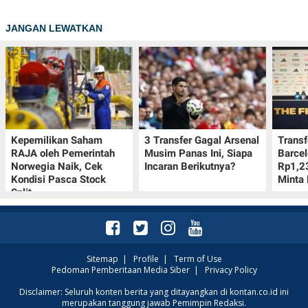
JANGAN LEWATKAN
Kepemilikan Saham
3 Transfer Gagal Arsenal
Transf
RAJA oleh Pemerintah
Musim Panas Ini, Siapa
Barcel
Norwegia Naik, Cek
Incaran Berikutnya?
Rp1,23
Kondisi Pasca Stock
Minta 
Split
Sitemap
|
Profile
|
Term of Use
Pedoman Pemberitaan Media Siber
|
Privacy Policy
Cek Kumpulan Link
Disclaimer: Seluruh konten berita yang ditayangkan di kontan.co.id ini
merupakan tanggung jawab Pemimpin Redaksi.
Twibbon Hari Pramuka