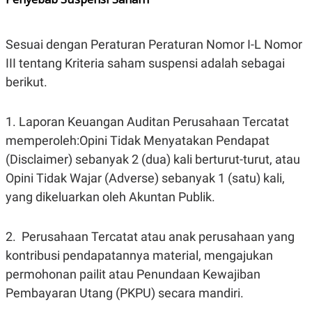
C
L
A
E
D
A
E
S
Sesuai dengan Peraturan Peraturan Nomor I-L Nomor
M
E
Y
.
III tentang Kriteria saham suspensi adalah sebagai
I
berikut.
D
L
K
A
I
1. Laporan Keuangan Auditan Perusahaan Tercatat
N
N
G
E
memperoleh:Opini Tidak Menyatakan Pendapat
G
R
A
J
(Disclaimer) sebanyak 2 (dua) kali berturut-turut, atau
N
A
Opini Tidak Wajar (Adverse) sebanyak 1 (satu) kali,
A
E
N
M
yang dikeluarkan oleh Akuntan Publik.
C
I
E
T
T
E
A
N
2. Perusahaan Tercatat atau anak perusahaan yang
K
kontribusi pendapatannya material, mengajukan
E
A
permohonan pailit atau Penundaan Kewajiban
P
D
A
V
Pembayaran Utang (PKPU) secara mandiri.
P
E
E
R