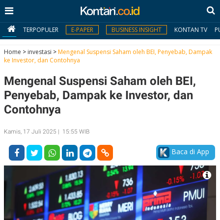
TERPOPULER
E-PAPER
BUSINESS INSIGHT
KONTAN TV
P
Home
>
investasi
>
Mengenal Suspensi Saham oleh BEI, Penyebab, Dampak
ke Investor, dan Contohnya
MY
Mengenal Suspensi Saham oleh BEI,
KONTAN
Penyebab, Dampak ke Investor, dan
Daftar
Contohnya
Masuk
Kamis, 17 Juli 2025 | 15:55 WIB
Baca di App
BERITA
I
N
N
A
V
S
E
I
S
O
T
N