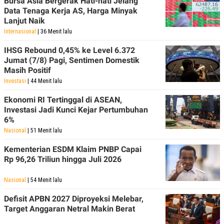
Bursa Asia Bergerak Hati-hati Jelang
Data Tenaga Kerja AS, Harga Minyak
Lanjut Naik
Internasional
| 36 Menit lalu
IHSG Rebound 0,45% ke Level 6.372
Jumat (7/8) Pagi, Sentimen Domestik
Masih Positif
Investasi
| 44 Menit lalu
Ekonomi RI Tertinggal di ASEAN,
Investasi Jadi Kunci Kejar Pertumbuhan
6%
Nasional
| 51 Menit lalu
Kementerian ESDM Klaim PNBP Capai
Rp 96,26 Triliun hingga Juli 2026
Nasional
| 54 Menit lalu
Defisit APBN 2027 Diproyeksi Melebar,
Target Anggaran Netral Makin Berat