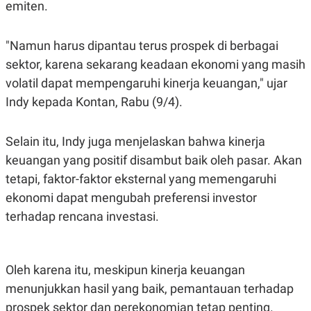
emiten.
R
T
I
S
I
"Namun harus dipantau terus prospek di berbagai
N
G
sektor, karena sekarang keadaan ekonomi yang masih
K
volatil dapat mempengaruhi kinerja keuangan," ujar
G
Indy kepada Kontan, Rabu (9/4).
M
E
D
I
Selain itu, Indy juga menjelaskan bahwa kinerja
A
.
keuangan yang positif disambut baik oleh pasar. Akan
I
tetapi, faktor-faktor eksternal yang memengaruhi
D
ekonomi dapat mengubah preferensi investor
terhadap rencana investasi.
SITEMAP
PROFILE
TERM
OF
USE
Oleh karena itu, meskipun kinerja keuangan
PEDOMAN
PEMBERITAAN
menunjukkan hasil yang baik, pemantauan terhadap
SIBER
prospek sektor dan perekonomian tetap penting.
PRIVACY