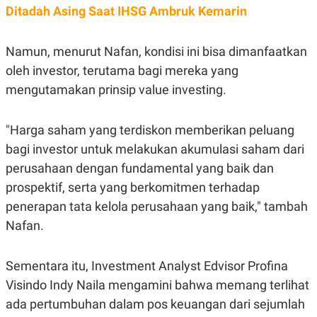
C
L
Ditadah Asing Saat IHSG Ambruk Kemarin
A
E
D
A
E
S
M
E
Namun, menurut Nafan, kondisi ini bisa dimanfaatkan
Y
.
oleh investor, terutama bagi mereka yang
I
D
mengutamakan prinsip value investing.
L
K
A
I
N
N
"Harga saham yang terdiskon memberikan peluang
G
E
G
R
bagi investor untuk melakukan akumulasi saham dari
A
J
perusahaan dengan fundamental yang baik dan
N
A
A
E
prospektif, serta yang berkomitmen terhadap
N
M
C
I
penerapan tata kelola perusahaan yang baik," tambah
E
T
Nafan.
T
E
A
N
K
Sementara itu, Investment Analyst Edvisor Profina
E
A
P
D
Visindo Indy Naila mengamini bahwa memang terlihat
A
V
P
E
ada pertumbuhan dalam pos keuangan dari sejumlah
E
R