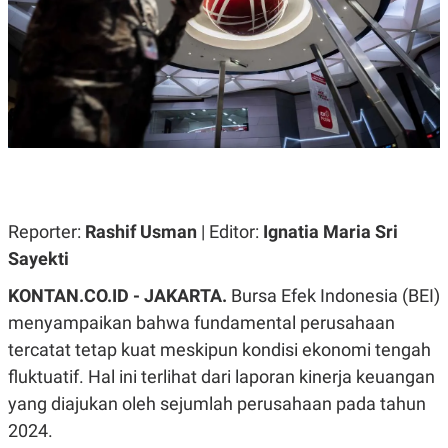
A
A
S
L
I
K
I
E
N
U
D
A
U
N
S
G
T
A
R
N
I
P
I
E
N
Reporter:
Rashif Usman
| Editor:
Ignatia Maria Sri
L
T
Sayekti
U
E
A
R
N
N
KONTAN.CO.ID - JAKARTA.
Bursa Efek Indonesia (BEI)
G
A
menyampaikan bahwa fundamental perusahaan
U
S
S
I
tercatat tetap kuat meskipun kondisi ekonomi tengah
A
O
H
N
fluktuatif. Hal ini terlihat dari laporan kinerja keuangan
A
A
yang diajukan oleh sejumlah perusahaan pada tahun
L
2024.
P
R
E
E