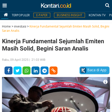
TERPOPULER
E-PAPER
BUSINESS INSIGHT
KONTAN TV
P
Home
>
investasi
>
Kinerja Fundamental Sejumlah Emiten Masih Solid, Begini
Saran Analis
MY
Kinerja Fundamental Sejumlah Emiten
KONTAN
Masih Solid, Begini Saran Analis
Daftar
Rabu, 09 April 2025 | 21:03 WIB
Masuk
Baca di App
BERITA
I
N
N
A
V
S
E
I
S
O
T
N