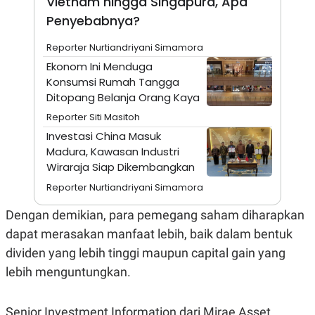
Vietnam hingga Singapura, Apa
A
I
S
V
Penyebabnya?
K
E
E
Reporter Nurtiandriyani Simamora
M
E
Ekonom Ini Menduga
N
Konsumsi Rumah Tangga
T
E
Ditopang Belanja Orang Kaya
R
Reporter Siti Masitoh
I
A
Investasi China Masuk
N
Madura, Kawasan Industri
L
Wiraraja Siap Dikembangkan
E
S
Reporter Nurtiandriyani Simamora
T
A
Dengan demikian, para pemegang saham diharapkan
R
I
dapat merasakan manfaat lebih, baik dalam bentuk
dividen yang lebih tinggi maupun capital gain yang
KANAL
lebih menguntungkan.
P
I
U
M
Senior Investment Information dari Mirae Asset