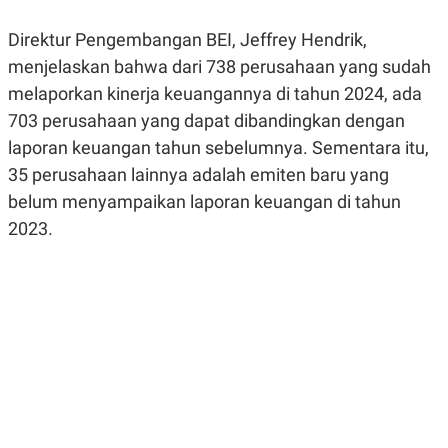
R
G
S
I
Direktur Pengembangan BEI, Jeffrey Hendrik,
O
O
N
N
menjelaskan bahwa dari 738 perusahaan yang sudah
A
A
melaporkan kinerja keuangannya di tahun 2024, ada
L
L
F
703 perusahaan yang dapat dibandingkan dengan
I
N
laporan keuangan tahun sebelumnya. Sementara itu,
A
35 perusahaan lainnya adalah emiten baru yang
N
C
belum menyampaikan laporan keuangan di tahun
E
2023.
Y
C
A
A
N
R
G
I
T
T
E
A
R
H
.
U
.
.
K
L
E
I
S
F