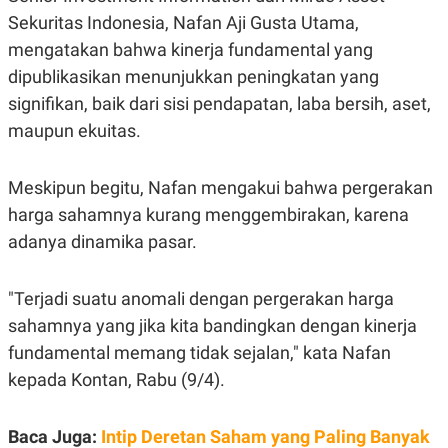
S
A
Sekuritas Indonesia, Nafan Aji Gusta Utama,
A
G
T
E
mengatakan bahwa kinerja fundamental yang
D
S
A
dipublikasikan menunjukkan peningkatan yang
T
A
signifikan, baik dari sisi pendapatan, laba bersih, aset,
K
L
maupun ekuitas.
O
I
N
P
T
S
Meskipun begitu, Nafan mengakui bahwa pergerakan
A
U
N
S
harga sahamnya kurang menggembirakan, karena
T
V
adanya dinamika pasar.
JARINGAN
"Terjadi suatu anomali dengan pergerakan harga
sahamnya yang jika kita bandingkan dengan kinerja
K
P
fundamental memang tidak sejalan," kata Nafan
O
R
N
E
kepada Kontan, Rabu (9/4).
T
S
A
S
N
R
Baca Juga:
Intip Deretan Saham yang Paling Banyak
A
E