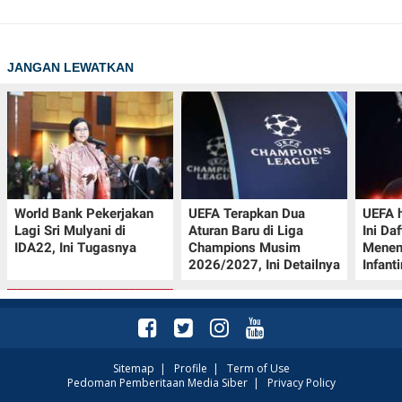
JANGAN LEWATKAN
World Bank Pekerjakan
UEFA Terapkan Dua
UEFA h
Lagi Sri Mulyani di
Aturan Baru di Liga
Ini Da
IDA22, Ini Tugasnya
Champions Musim
Menen
2026/2027, Ini Detailnya
Infant
Sitemap
|
Profile
|
Term of Use
Pedoman Pemberitaan Media Siber
|
Privacy Policy