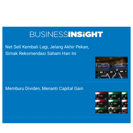
Net Sell Kembali Lagi, Jelang Akhir Pekan,
Simak Rekomendasi Saham Hari Ini
Memburu Dividen, Menanti Capital Gain