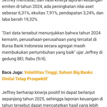
E
R
emiten di tahun 2024, ada peningkatan nilai aset
F
B
sebesar 6,31%, ekuitas 7,91%, pendapatan 3,24%, dan
O
U
laba bersih 19,32%.
K
S
U
I
S
N
E
"Dari data tersebut menunjukkan bahwa tahun 2024
S
S
kemarin, perusahaan-perusahaan yang tercatat di
I
Bursa Bank Indonesia secara agregat masih
N
S
membukukan pertumbuhan yang baik" ujar Jeffrey di
I
G
gedung BEI, Rabu (9/4).
H
T
S
B
Baca Juga:
Volatilitas Tinggi, Saham Big Banks
T
E
Dinilai Tetap Prospektif
O
L
C
A
K
N
S
J
Jeffrey berharap kinerja positif ini dapat berlanjut
E
A
T
O
sepanjang tahun 2025, sehingga laporan keuangan di
U
N
tahun tersebut dapat mencatatkan hasil yang lebih
P