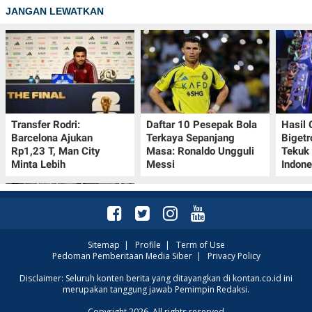
JANGAN LEWATKAN
Transfer Rodri:
Daftar 10 Pesepak Bola
Hasil
Barcelona Ajukan
Terkaya Sepanjang
Bigetr
Rp1,23 T, Man City
Masa: Ronaldo Ungguli
Tekuk 
Minta Lebih
Messi
Indone
Sitemap
|
Profile
|
Term of Use
Pedoman Pemberitaan Media Siber
|
Privacy Policy
Kalender Lunar China
Disclaimer: Seluruh konten berita yang ditayangkan di kontan.co.id ini
merupakan tanggung jawab Pemimpin Redaksi.
10-16 Agustus 2026:
Catat Hari Baik dan
Copyright 2026. All rights reserved