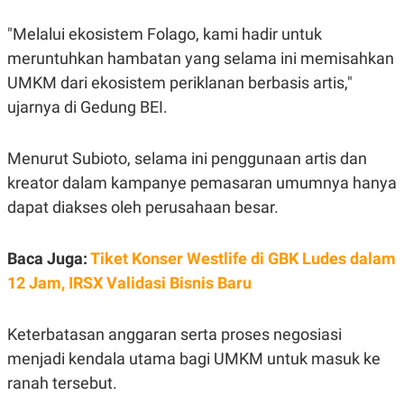
S
A
A
G
"Melalui ekosistem Folago, kami hadir untuk
T
E
D
S
meruntuhkan hambatan yang selama ini memisahkan
A
T
UMKM dari ekosistem periklanan berbasis artis,"
A
ujarnya di Gedung BEI.
K
L
O
I
N
P
Menurut Subioto, selama ini penggunaan artis dan
T
S
A
U
kreator dalam kampanye pemasaran umumnya hanya
N
S
T
dapat diakses oleh perusahaan besar.
V
Baca Juga:
Tiket Konser Westlife di GBK Ludes dalam
JARINGAN
12 Jam, IRSX Validasi Bisnis Baru
K
P
O
R
Keterbatasan anggaran serta proses negosiasi
N
E
T
S
menjadi kendala utama bagi UMKM untuk masuk ke
A
S
N
R
ranah tersebut.
A
E