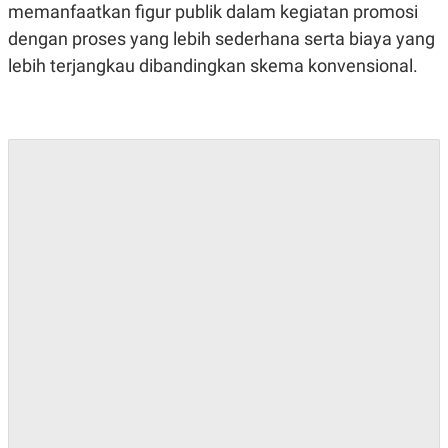
E
memanfaatkan figur publik dalam kegiatan promosi
R
dengan proses yang lebih sederhana serta biaya yang
F
B
O
U
lebih terjangkau dibandingkan skema konvensional.
K
S
U
I
S
N
E
S
S
I
N
S
I
G
H
T
S
B
T
E
O
L
C
A
K
N
S
J
E
A
T
O
U
N
P