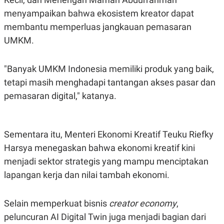
R
T
menyampaikan bahwa ekosistem kreator dapat
I
S
membantu memperluas jangkauan pemasaran
I
N
UMKM.
G
K
G
"Banyak UMKM Indonesia memiliki produk yang baik,
M
tetapi masih menghadapi tantangan akses pasar dan
E
D
pemasaran digital," katanya.
I
A
.
I
D
Sementara itu, Menteri Ekonomi Kreatif Teuku Riefky
Harsya menegaskan bahwa ekonomi kreatif kini
menjadi sektor strategis yang mampu menciptakan
SITEMAP
PROFILE
TERM
lapangan kerja dan nilai tambah ekonomi.
OF
USE
PEDOMAN
Selain memperkuat bisnis
creator economy
,
PEMBERITAAN
SIBER
peluncuran AI Digital Twin juga menjadi bagian dari
PRIVACY