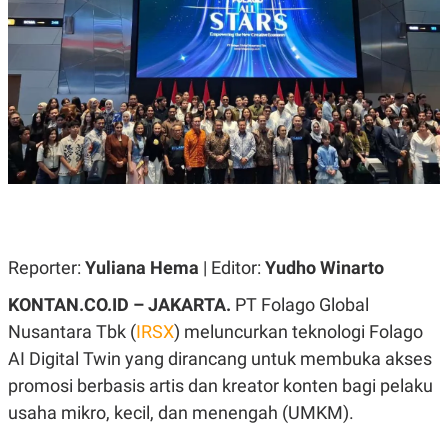
A
A
S
L
I
K
I
E
N
U
D
A
U
N
S
G
T
A
R
N
I
P
I
E
N
L
T
U
E
Reporter:
Yuliana Hema
| Editor:
Yudho Winarto
A
R
N
N
KONTAN.CO.ID – JAKARTA.
PT Folago Global
G
A
U
S
Nusantara Tbk (
IRSX
) meluncurkan teknologi Folago
S
I
A
O
AI Digital Twin yang dirancang untuk membuka akses
H
N
promosi berbasis artis dan kreator konten bagi pelaku
A
A
L
usaha mikro, kecil, dan menengah (UMKM).
P
R
E
E