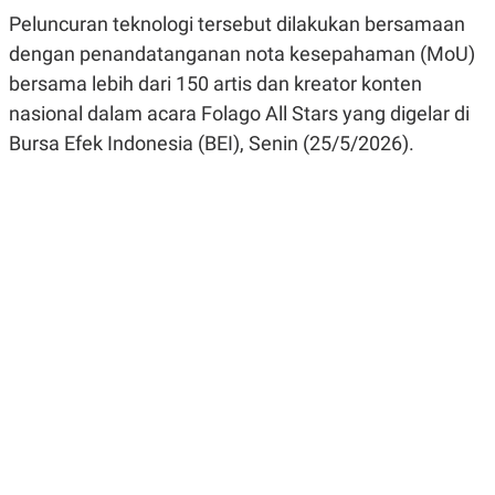
R
G
Peluncuran teknologi tersebut dilakukan bersamaan
S
I
O
O
dengan penandatanganan nota kesepahaman (MoU)
N
N
bersama lebih dari 150 artis dan kreator konten
A
A
L
L
nasional dalam acara Folago All Stars yang digelar di
F
I
Bursa Efek Indonesia (BEI), Senin (25/5/2026).
N
A
N
C
E
Y
C
A
A
N
R
G
I
T
T
E
A
R
H
.
U
.
.
K
L
E
I
S
F