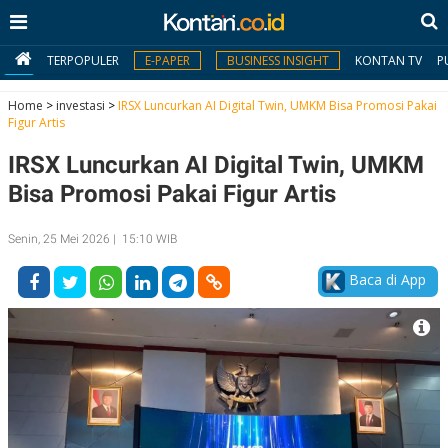
TERPOPULER
E-PAPER
BUSINESS INSIGHT
KONTAN TV
P
Home
>
investasi
>
IRSX Luncurkan AI Digital Twin, UMKM Bisa Promosi Pakai
Figur Artis
MY
IRSX Luncurkan AI Digital Twin, UMKM
KONTAN
Bisa Promosi Pakai Figur Artis
Daftar
Senin, 25 Mei 2026 | 15:10 WIB
Masuk
Baca di App
BERITA
I
N
N
A
V
S
E
I
S
O
T
N