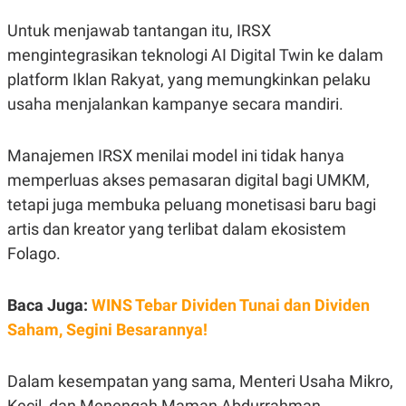
C
L
A
E
Untuk menjawab tantangan itu, IRSX
D
A
E
S
mengintegrasikan teknologi AI Digital Twin ke dalam
M
E
Y
.
platform Iklan Rakyat, yang memungkinkan pelaku
I
usaha menjalankan kampanye secara mandiri.
D
L
K
A
I
Manajemen IRSX menilai model ini tidak hanya
N
N
G
E
memperluas akses pemasaran digital bagi UMKM,
G
R
A
J
tetapi juga membuka peluang monetisasi baru bagi
N
A
artis dan kreator yang terlibat dalam ekosistem
A
E
N
M
Folago.
C
I
E
T
T
E
Baca Juga:
WINS Tebar Dividen Tunai dan Dividen
A
N
K
Saham, Segini Besarannya!
E
A
P
D
A
V
Dalam kesempatan yang sama, Menteri Usaha Mikro,
P
E
E
R
Kecil, dan Menengah Maman Abdurrahman