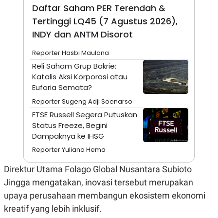
A
I
Daftar Saham PER Terendah &
S
V
K
E
Tertinggi LQ45 (7 Agustus 2026),
E
INDY dan ANTM Disorot
M
E
N
Reporter Hasbi Maulana
T
Reli Saham Grup Bakrie:
E
R
Katalis Aksi Korporasi atau
I
Euforia Semata?
A
N
Reporter Sugeng Adji Soenarso
L
FTSE Russell Segera Putuskan
E
Status Freeze, Begini
S
T
Dampaknya ke IHSG
A
R
Reporter Yuliana Hema
I
Direktur Utama Folago Global Nusantara Subioto
Jingga mengatakan, inovasi tersebut merupakan
KANAL
upaya perusahaan membangun ekosistem ekonomi
P
I
kreatif yang lebih inklusif.
U
M