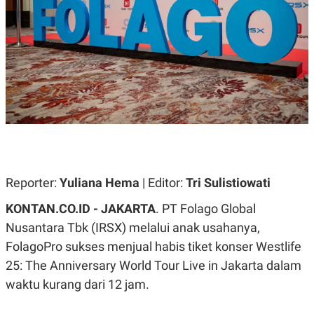
A
A
S
L
I
K
I
E
N
U
D
A
U
N
S
G
T
A
R
N
I
P
I
E
N
L
T
Reporter:
U
E
Yuliana Hema
| Editor:
Tri Sulistiowati
A
R
N
N
KONTAN.CO.ID - JAKARTA
. PT Folago Global
G
A
Nusantara Tbk (IRSX) melalui anak usahanya,
U
S
S
I
FolagoPro sukses menjual habis tiket konser
Westlife
A
O
H
N
25: The Anniversary World Tour Live in Jakarta
dalam
A
A
L
waktu kurang dari 12 jam.
P
R
E
E