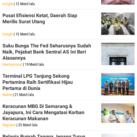
R
T
Insight
| 12 Menit lalu
I
S
Pusat Efisiensi Ketat, Daerah Siap
I
Merilis Surat Utang
N
G
Insight
| 15 Menit lalu
K
G
M
Suku Bunga The Fed Seharusnya Sudah
E
Naik, Pejabat Bank Sentral AS Ini Beri
D
Alasannya
I
A
Internasional
| 19 Menit lalu
.
I
Terminal LPG Tanjung Sekong
D
Pertamina Raih Sertifikasi Hijau
Pertama di Dunia
Native
| 21 Menit lalu
SITEMAP
PROFILE
TERM
Keracunan MBG Di Semarang &
OF
USE
Jayapura, Ini Cara Mengatasi Korban
Keracunan Makanan
PEDOMAN
PEMBERITAAN
Regional
| 25 Menit lalu
SIBER
Belanja Rumah Tangga Jepang Turun
PRIVACY