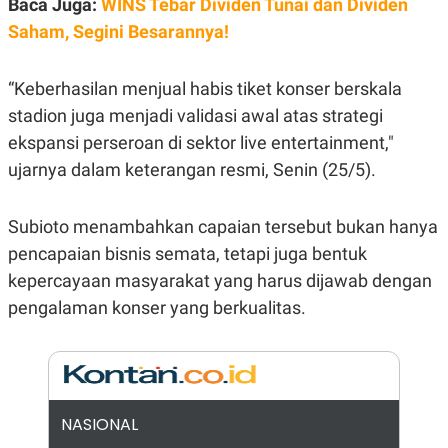
Baca Juga:
WINS Tebar Dividen Tunai dan Dividen
E
R
Saham, Segini Besarannya!
F
B
O
U
K
S
“Keberhasilan menjual habis tiket konser berskala
U
I
S
N
stadion juga menjadi validasi awal atas strategi
E
ekspansi perseroan di sektor
live entertainment,"
S
S
ujarnya dalam keterangan resmi, Senin (25/5).
I
N
S
I
Subioto menambahkan capaian tersebut bukan hanya
G
pencapaian bisnis semata, tetapi juga bentuk
H
T
kepercayaan masyarakat yang harus dijawab dengan
S
B
pengalaman konser yang berkualitas.
T
E
O
L
C
A
K
N
S
J
E
A
T
O
NASIONAL
U
N
P