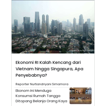
N
S
E
E
W
R
S
E
S
M
E
O
T
N
U
I
P
A
A
K
D
I
V
L
A
S
K
Ekonomi RI Kalah Kencang dari
O
R
Vietnam hingga Singapura, Apa
P
Penyebabnya?
O
R
A
Reporter Nurtiandriyani Simamora
S
I
Ekonom Ini Menduga
Konsumsi Rumah Tangga
K
N
I
A
Ditopang Belanja Orang Kaya
L
T