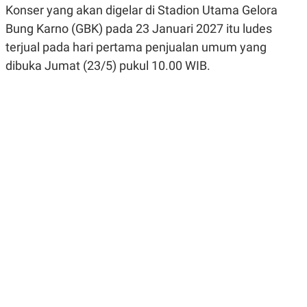
Konser yang akan digelar di Stadion Utama Gelora
R
G
S
I
Bung Karno (GBK) pada 23 Januari 2027 itu ludes
O
O
N
N
terjual pada hari pertama penjualan umum yang
A
A
L
L
dibuka Jumat (23/5) pukul 10.00 WIB.
F
I
N
A
N
C
E
Y
C
A
A
N
R
G
I
T
T
E
A
R
H
.
U
.
.
K
L
E
I
S
F