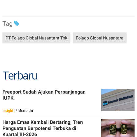
C
L
A
E
D
A
E
S
M
E
Tag
Y
.
I
D
PT Folago Global Nusantara Tbk
Folago Global Nusantara
L
K
A
I
N
N
G
E
G
R
A
J
Terbaru
N
A
A
E
N
M
C
I
Freeport Sudah Ajukan Perpanjangan
E
T
T
E
IUPK
A
N
K
Insight
| 4 Menit lalu
E
A
P
D
Harga Emas Kembali Bertaring, Tren
A
V
Penguatan Berpotensi Terbuka di
P
E
Kuartal III-2026
E
R