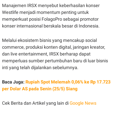
S
A
Manajemen IRSX menyebut keberhasilan konser
A
G
T
E
Westlife menjadi momentum penting untuk
D
S
A
memperkuat posisi FolagoPro sebagai promotor
T
konser internasional berskala besar di Indonesia.
A
K
L
O
I
Melalui ekosistem bisnis yang mencakup
social
N
P
T
S
commerce
, produksi konten digital, jaringan kreator,
A
U
N
S
dan
live entertainment
, IRSX berharap dapat
T
memperluas sumber pertumbuhan baru di luar bisnis
V
inti yang telah dijalankan sebelumnya.
JARINGAN
Baca Juga:
Rupiah Spot Melemah 0,06% ke Rp 17.723
K
P
per Dolar AS pada Senin (25/5) Siang
O
R
N
E
T
S
A
S
Cek Berita dan Artikel yang lain di
Google News
N
R
A
E