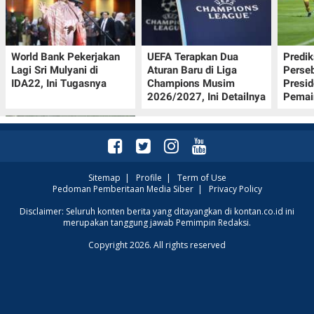
World Bank Pekerjakan
UEFA Terapkan Dua
Predik
Lagi Sri Mulyani di
Aturan Baru di Liga
Perseb
IDA22, Ini Tugasnya
Champions Musim
Presi
2026/2027, Ini Detailnya
Pemai
Sitemap
|
Profile
|
Term of Use
Pedoman Pemberitaan Media Siber
|
Privacy Policy
Tema dan Kegiatan Hari
Disclaimer: Seluruh konten berita yang ditayangkan di kontan.co.id ini
merupakan tanggung jawab Pemimpin Redaksi.
Hutan Indonesia 7
Agustus 2026:
Copyright 2026. All rights reserved
Kampanye Reforestathon