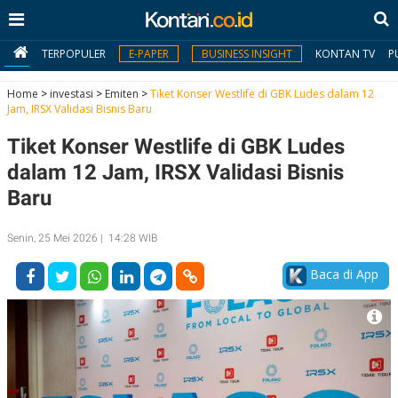
TERPOPULER
E-PAPER
BUSINESS INSIGHT
KONTAN TV
P
Home
>
investasi
>
Emiten
>
Tiket Konser Westlife di GBK Ludes dalam 12
Jam, IRSX Validasi Bisnis Baru
MY
Tiket Konser Westlife di GBK Ludes
KONTAN
dalam 12 Jam, IRSX Validasi Bisnis
Daftar
Baru
Masuk
Senin, 25 Mei 2026 | 14:28 WIB
Baca di App
BERITA
I
N
N
A
V
S
E
I
S
O
T
N