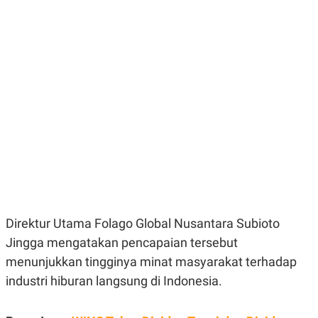
E
E
H
S
A
T
T
Y
A
L
N
E
E
A
N
N
G
A
L
L
I
I
S
S
H
I
S
E
K
X
O
E
L
C
O
U
M
Direktur Utama Folago Global Nusantara Subioto
T
Jingga mengatakan pencapaian tersebut
I
V
menunjukkan tingginya minat masyarakat terhadap
E
C
industri hiburan langsung di Indonesia.
O
R
N