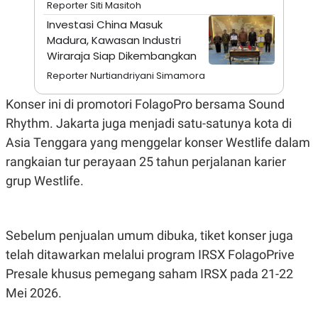
Reporter Siti Masitoh
A
I
S
V
Investasi China Masuk
K
E
Madura, Kawasan Industri
E
M
Wiraraja Siap Dikembangkan
E
N
Reporter Nurtiandriyani Simamora
T
E
Konser ini di promotori FolagoPro bersama Sound
R
I
Rhythm. Jakarta juga menjadi satu-satunya kota di
A
Asia Tenggara yang menggelar konser Westlife dalam
N
L
rangkaian tur perayaan 25 tahun perjalanan karier
E
grup Westlife.
S
T
A
R
I
Sebelum penjualan umum dibuka, tiket konser juga
telah ditawarkan melalui program IRSX FolagoPrive
KANAL
Presale khusus pemegang saham IRSX pada 21-22
Mei 2026.
P
I
U
M