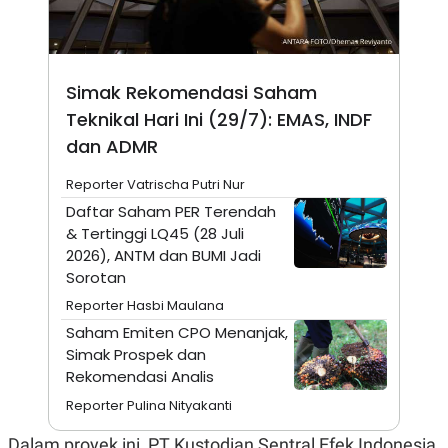
N
S
E
E
W
R
S
E
S
M
Simak Rekomendasi Saham
E
O
T
N
Teknikal Hari Ini (29/7): EMAS, INDF
U
I
dan ADMR
P
A
A
K
Reporter Vatrischa Putri Nur
D
I
V
L
Daftar Saham PER Terendah
A
& Tertinggi LQ45 (28 Juli
S
K
2026), ANTM dan BUMI Jadi
O
Sorotan
R
P
Reporter Hasbi Maulana
O
Saham Emiten CPO Menanjak,
R
A
Simak Prospek dan
S
Rekomendasi Analis
I
Reporter Pulina Nityakanti
K
N
I
A
L
T
Dalam proyek ini, PT Kustodian Sentral Efek Indonesia