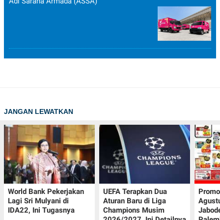
Adi Sarana Armada (ASSA)
JANGAN LEWATKAN
World Bank Pekerjakan
UEFA Terapkan Dua
Promo
Lagi Sri Mulyani di
Aturan Baru di Liga
Agust
IDA22, Ini Tugasnya
Champions Musim
Jabod
2026/2027, Ini Detailnya
Palem