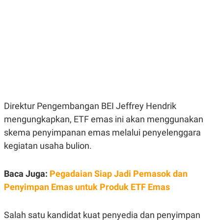
E
E
H
S
A
T
T
Y
A
L
N
E
E
A
N
N
G
A
L
L
I
I
S
S
H
I
Direktur Pengembangan BEI Jeffrey Hendrik
S
mengungkapkan, ETF emas ini akan menggunakan
E
K
X
O
skema penyimpanan emas melalui penyelenggara
E
L
C
O
kegiatan usaha bulion.
U
M
T
I
Baca Juga:
Pegadaian Siap Jadi Pemasok dan
V
E
Penyimpan Emas untuk Produk ETF Emas
C
O
R
Salah satu kandidat kuat penyedia dan penyimpan
N