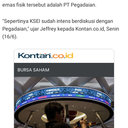
E
emas fisik tersebut adalah PT Pegadaian.
R
F
B
O
U
"Sepertinya KSEI sudah intens berdiskusi dengan
K
S
U
I
Pegadaian," ujar Jeffrey kepada Kontan.co.id, Senin
S
N
(16/6).
E
S
S
I
N
S
I
G
BURSA SAHAM
H
T
S
B
T
E
O
L
C
A
K
N
S
J
E
A
T
O
U
N
P