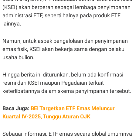
A
I
(KSEI) akan berperan sebagai lembaga penyimpanan
S
V
K
E
administrasi ETF, seperti halnya pada produk ETF
E
M
lainnya.
E
N
T
Namun, untuk aspek pengelolaan dan penyimpanan
E
R
emas fisik, KSEI akan bekerja sama dengan pelaku
I
A
usaha bulion.
N
L
E
Hingga berita ini diturunkan, belum ada konfirmasi
S
resmi dari KSEI maupun Pegadaian terkait
T
A
keterlibatannya dalam skema penyimpanan tersebut.
R
I
Baca Juga:
BEI Targetkan ETF Emas Meluncur
KANAL
Kuartal IV-2025, Tunggu Aturan OJK
P
I
U
M
Sebagai informasi, ETF emas secara global umumnya