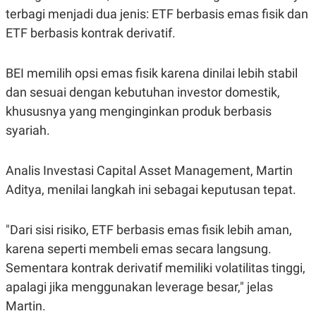
S
A
terbagi menjadi dua jenis: ETF berbasis emas fisik dan
A
G
T
E
ETF berbasis kontrak derivatif.
D
S
A
T
A
BEI memilih opsi emas fisik karena dinilai lebih stabil
K
L
dan sesuai dengan kebutuhan investor domestik,
O
I
khususnya yang menginginkan produk berbasis
N
P
T
S
syariah.
A
U
N
S
T
V
Analis Investasi Capital Asset Management, Martin
Aditya, menilai langkah ini sebagai keputusan tepat.
JARINGAN
"Dari sisi risiko, ETF berbasis emas fisik lebih aman,
K
P
karena seperti membeli emas secara langsung.
O
R
N
E
Sementara kontrak derivatif memiliki volatilitas tinggi,
T
S
A
S
apalagi jika menggunakan leverage besar," jelas
N
R
Martin.
A
E