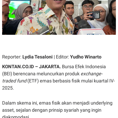
A
A
S
L
I
K
I
E
N
U
D
A
U
N
S
G
T
A
R
N
I
P
I
Reporter:
Lydia Tesaloni
| Editor:
Yudho Winarto
E
N
L
T
KONTAN.CO.ID – JAKARTA.
Bursa Efek Indonesia
U
E
A
R
(BEI) berencana meluncurkan produk
exchange-
N
N
traded fund
(ETF) emas berbasis fisik mulai kuartal IV-
G
A
U
S
2025.
S
I
A
O
H
N
A
A
Dalam skema ini, emas fisik akan menjadi underlying
L
asset, sejalan dengan prinsip syariah yang ingin
P
R
diakomodasi.
E
E