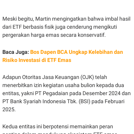
C
L
A
E
D
A
E
S
Meski begitu, Martin mengingatkan bahwa imbal hasil
M
E
Y
.
dari ETF berbasis fisik juga cenderung mengikuti
I
pergerakan harga emas secara konservatif.
D
L
K
A
I
Baca Juga:
Bos Dapen BCA Ungkap Kelebihan dan
N
N
G
E
Risiko Investasi di ETF Emas
G
R
A
J
N
A
A
E
Adapun Otoritas Jasa Keuangan (OJK) telah
N
M
menerbitkan izin kegiatan usaha bulion kepada dua
C
I
E
T
entitas, yakni PT Pegadaian pada Desember 2024 dan
T
E
A
N
PT Bank Syariah Indonesia Tbk. (BSI) pada Februari
K
2025.
E
A
P
D
A
V
Kedua entitas ini berpotensi memainkan peran
P
E
E
R