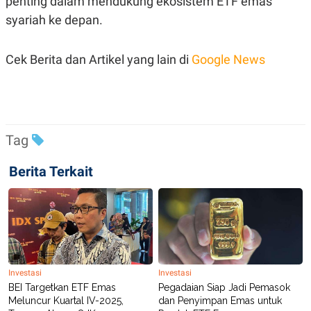
penting dalam mendukung ekosistem ETF emas
R
T
I
syariah ke depan.
S
I
N
Cek Berita dan Artikel yang lain di
Google News
G
K
G
M
E
D
I
Tag
A
.
I
Berita Terkait
D
SITEMAP
PROFILE
TERM
OF
USE
PEDOMAN
Investasi
Investasi
PEMBERITAAN
BEI Targetkan ETF Emas
Pegadaian Siap Jadi Pemasok
SIBER
Meluncur Kuartal IV-2025,
dan Penyimpan Emas untuk
PRIVACY