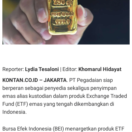
A
A
S
L
I
K
I
E
N
U
D
A
U
N
S
G
T
A
R
N
I
P
I
E
N
Reporter:
Lydia Tesaloni
| Editor:
Khomarul Hidayat
L
T
U
E
KONTAN.CO.ID – JAKARTA
. PT Pegadaian siap
A
R
N
N
berperan sebagai penyedia sekaligus penyimpan
G
A
U
S
emas alias kustodian dalam produk Exchange Traded
S
I
Fund (ETF) emas yang tengah dikembangkan di
A
O
H
N
Indonesia.
A
A
L
P
R
Bursa Efek Indonesia (BEI) menargetkan produk ETF
E
E