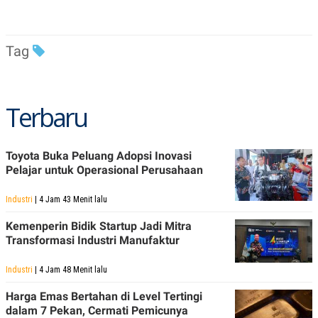
R
T
I
S
I
Tag
N
G
K
G
M
Terbaru
E
D
I
A
Toyota Buka Peluang Adopsi Inovasi
.
Pelajar untuk Operasional Perusahaan
I
D
Industri
| 4 Jam 43 Menit lalu
Kemenperin Bidik Startup Jadi Mitra
SITEMAP
PROFILE
TERM
Transformasi Industri Manufaktur
OF
USE
Industri
| 4 Jam 48 Menit lalu
PEDOMAN
PEMBERITAAN
Harga Emas Bertahan di Level Tertingi
SIBER
dalam 7 Pekan, Cermati Pemicunya
PRIVACY