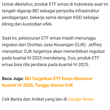
C
L
Untuk diketahui, produk ETF emas di Indonesia saat ini
A
E
D
A
tengah digarap BEI sebagai penyedia infrastruktur
E
S
perdagangan, bekerja sama dengan KSEI sebagai
M
E
Y
.
kliring dan kustodian efek.
I
D
L
K
Saat ini, peluncuran ETF emas masih menunggu
A
I
N
N
regulasi dari Otoritas Jasa Keuangan (OJK). Jeffrey
G
E
menyebut, OJK targetnya akan menerbitkan regulasi
G
R
A
J
pada kuartal III-2025 mendatang. Dus, produk ETF
N
A
A
E
emas bisa rilis perdana pada kuartal IV-2025.
N
M
C
I
E
T
Baca Juga:
BEI Targetkan ETF Emas Meluncur
T
E
A
N
Kuartal IV-2025, Tunggu Aturan OJK
K
E
A
P
D
Cek Berita dan Artikel yang lain di
Google News
A
V
P
E
E
R