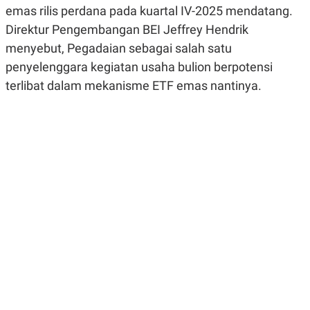
R
G
emas rilis perdana pada kuartal IV-2025 mendatang.
S
I
Direktur Pengembangan BEI Jeffrey Hendrik
O
O
N
N
menyebut, Pegadaian sebagai salah satu
A
A
L
L
penyelenggara kegiatan usaha bulion berpotensi
F
terlibat dalam mekanisme ETF emas nantinya.
I
N
A
N
C
E
Y
C
A
A
N
R
G
I
T
T
E
A
R
H
.
U
.
.
K
L
E
I
S
F