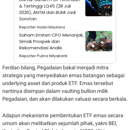
A
I
& Tertinggi LQ45 (28 Juli
S
V
K
E
2026), ANTM dan BUMI Jadi
E
Sorotan
M
E
Reporter Hasbi Maulana
N
Saham Emiten CPO Menanjak,
T
E
Simak Prospek dan
R
Rekomendasi Analis
I
A
Reporter Pulina Nityakanti
N
L
Ferdian bilang, Pegadaian bakal menjadi mitra
E
S
strategis yang menyediakan emas batangan sebagai
T
underlying asset dari produk ETF. Emas tersebut
A
R
nantinya disimpan dalam vaulting bullion milik
I
Pegadaian, dan akan dilakukan valuasi secara berkala.
KANAL
Adapun mekanisme pembentukan ETF emas secara
P
I
umum akan melibatkan sejumlah pihak, yakni BEI,
U
M