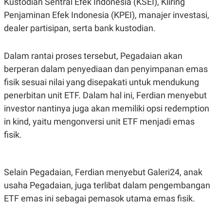
Kustodian Sentral Efek Indonesia (KSEI), Kliring
S
A
A
G
Penjaminan Efek Indonesia (KPEI), manajer investasi,
T
E
D
S
dealer partisipan, serta bank kustodian.
A
T
A
Dalam rantai proses tersebut, Pegadaian akan
K
L
berperan dalam penyediaan dan penyimpanan emas
O
I
N
P
fisik sesuai nilai yang disepakati untuk mendukung
T
S
A
U
penerbitan unit ETF. Dalam hal ini, Ferdian menyebut
N
S
investor nantinya juga akan memiliki opsi redemption
T
V
in kind, yaitu mengonversi unit ETF menjadi emas
fisik.
JARINGAN
K
P
Selain Pegadaian, Ferdian menyebut Galeri24, anak
O
R
N
E
usaha Pegadaian, juga terlibat dalam pengembangan
T
S
A
S
ETF emas ini sebagai pemasok utama emas fisik.
N
R
A
E