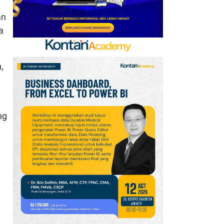
an
a
,
ng