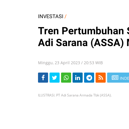
INVESTASI
/
Tren Pertumbuhan St
Adi Sarana (ASSA) 
Minggu, 23 April 2023 / 20:53 WIB
INDE
ILUSTRASI. PT Adi Sarana Armada Tbk (ASSA).