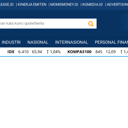
EASE.ID
|
KINERJA EMITEN
|
MOMSMONEY.ID
|
KGMEDIA.ID
|
ADVERTISIN
INDUSTRI
NASIONAL
INTERNASIONAL
PERSONAL FINA
IDX
6.410 65,94
KOMPAS100
845 12,09
1,04%
1,
KOMPAS100
845 12,09
LQ45
640 9,44
1,45%
1,5
LQ45
640 9,44
ISSI
222 2,82
IDX3
1,50%
1,29%