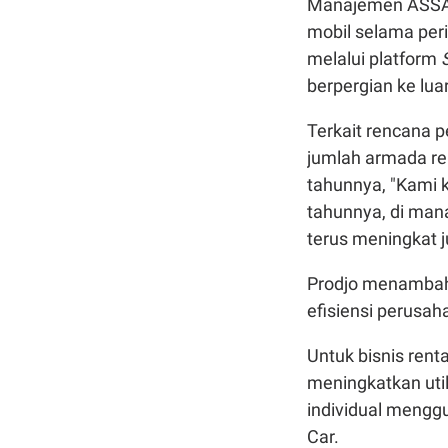
Manajemen ASSA 
mobil selama per
melalui platform
berpergian ke lu
Terkait rencana
jumlah armada re
tahunnya, "Kami k
tahunnya, di man
terus meningkat j
Prodjo menambahk
efisiensi perusah
Untuk bisnis rent
meningkatkan uti
individual mengg
Car.