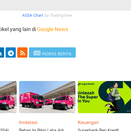
ASSA Chart
by TradingView
ikel yang lain di
Google News
INDEKS BERITA
Investasi
Keuangan
ASSA)
Beban Ini Bikin Laba Adi
Superbank Beri Kredit