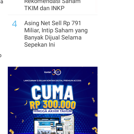
Rekomendasi Saham
wa
TKIM dan INKP
4
Asing Net Sell Rp 791
Miliar, Intip Saham yang
Banyak Dijual Selama
Sepekan Ini
p
5
Kinerja Siloam Moncer di
Semester I-2026, Cek
Prospek dan
Rekomendasi Saham
SILO