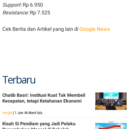
S
A
Support:
Rp 6.950
A
G
T
E
Resistance:
Rp 7.525
D
S
A
T
Cek Berita dan Artikel yang lain di
Google News
A
K
L
O
I
N
P
T
S
A
U
N
S
T
V
Terbaru
JARINGAN
Chatib Basri: Institusi Kuat Tak Membeli
K
P
Kecepatan, tetapi Ketahanan Ekonomi
O
R
N
E
T
S
Insight
| 1 Jam 46 Menit lalu
A
S
N
R
Kisah Si Pendiam yang Jadi Pelaku
A
E