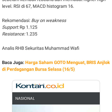
E
E
H
S
level. RSI di 67, MACD histogram 16.
A
T
T
Y
A
L
Rekomendasi:
Buy on weakness
N
E
Support:
E
A
Rp 1.125
N
N
Resistance:
1.235
G
A
L
L
I
I
S
S
Analis RHB Sekuritas Muhammad Wafi
H
I
S
E
K
Baca Juga:
Harga Saham GOTO Menguat, BRIS Anjlok
X
O
di Perdagangan Bursa Selasa (16/5)
E
L
C
O
U
M
T
I
V
E
C
NASIONAL
O
R
N