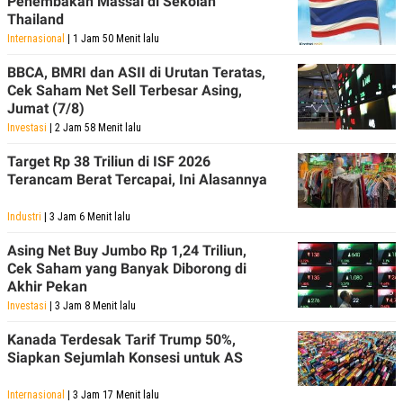
Penembakan Massal di Sekolah
C
L
Thailand
A
E
D
A
Internasional
| 1 Jam 50 Menit lalu
E
S
M
E
BBCA, BMRI dan ASII di Urutan Teratas,
Y
.
Cek Saham Net Sell Terbesar Asing,
I
D
Jumat (7/8)
L
K
Investasi
| 2 Jam 58 Menit lalu
A
I
N
N
Target Rp 38 Triliun di ISF 2026
G
E
Terancam Berat Tercapai, Ini Alasannya
G
R
A
J
N
A
Industri
| 3 Jam 6 Menit lalu
A
E
N
M
Asing Net Buy Jumbo Rp 1,24 Triliun,
C
I
Cek Saham yang Banyak Diborong di
E
T
Akhir Pekan
T
E
A
N
Investasi
| 3 Jam 8 Menit lalu
K
Kanada Terdesak Tarif Trump 50%,
E
A
P
D
Siapkan Sejumlah Konsesi untuk AS
A
V
P
E
Internasional
| 3 Jam 17 Menit lalu
E
R