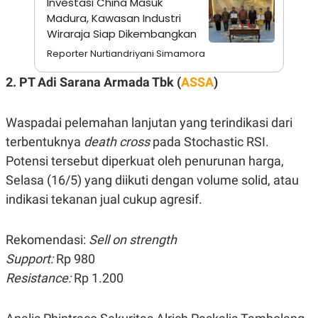
Investasi China Masuk
N
S
Madura, Kawasan Industri
E
E
Wiraraja Siap Dikembangkan
W
R
S
E
Reporter Nurtiandriyani Simamora
S
M
E
O
2. PT Adi Sarana Armada Tbk (
ASSA
)
T
N
U
I
P
A
Waspadai pelemahan lanjutan yang terindikasi dari
A
K
D
I
terbentuknya
death cross
pada Stochastic RSI.
V
L
A
Potensi tersebut diperkuat oleh penurunan harga,
S
Selasa (16/5) yang diikuti dengan volume solid, atau
K
O
indikasi tekanan jual cukup agresif.
R
P
O
R
Rekomendasi:
Sell on strength
A
Support:
Rp 980
S
I
Resistance:
Rp 1.200
K
N
I
A
L
T