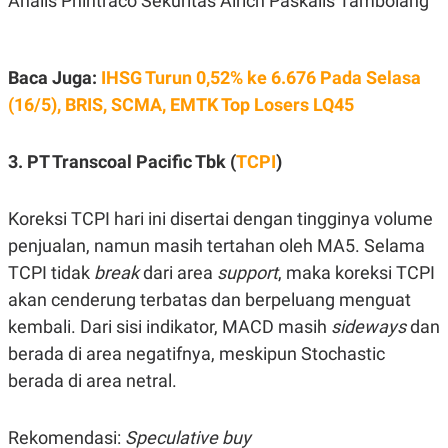
Analis Phintraco Sekuritas Alrich Paskalis Tambolang
A
I
S
V
K
E
E
M
Baca Juga:
IHSG Turun 0,52% ke 6.676 Pada Selasa
E
(16/5), BRIS, SCMA, EMTK Top Losers LQ45
N
T
E
R
3. PT Transcoal Pacific Tbk (
TCPI
)
I
A
N
Koreksi TCPI hari ini disertai dengan tingginya volume
L
E
penjualan, namun masih tertahan oleh MA5. Selama
S
TCPI tidak
break
dari area
support
, maka koreksi TCPI
T
A
akan cenderung terbatas dan berpeluang menguat
R
I
kembali. Dari sisi indikator, MACD masih
sideways
dan
berada di area negatifnya, meskipun Stochastic
KANAL
berada di area netral.
P
I
Rekomendasi:
Speculative buy
U
M