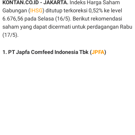
KONTAN.CO.ID - JAKARTA.
Indeks Harga Saham
A
A
S
L
Gabungan (
IHSG
) ditutup terkoreksi 0,52% ke level
I
6.676,56 pada Selasa (16/5). Berikut rekomendasi
K
I
saham yang dapat dicermati untuk perdagangan Rabu
E
N
U
D
(17/5).
A
U
N
S
G
T
A
R
1. PT Japfa Comfeed Indonesia Tbk (
JPFA
)
N
I
P
I
E
N
L
T
U
E
A
R
N
N
G
A
U
S
S
I
A
O
H
N
A
A
L
P
R
E
E