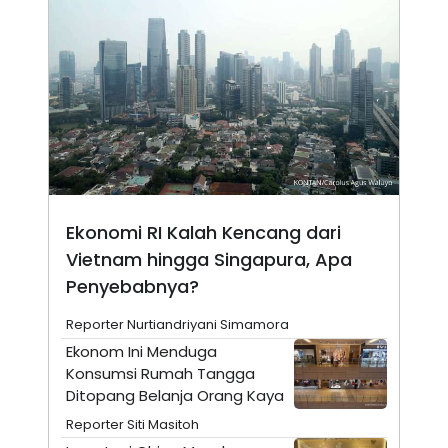
E
R
F
B
O
U
K
S
U
I
S
N
E
S
S
I
N
S
I
Ekonomi RI Kalah Kencang dari
G
H
Vietnam hingga Singapura, Apa
T
Penyebabnya?
S
B
T
E
Reporter Nurtiandriyani Simamora
O
L
C
A
Ekonom Ini Menduga
K
N
Konsumsi Rumah Tangga
S
J
E
A
Ditopang Belanja Orang Kaya
T
O
Reporter Siti Masitoh
U
N
P