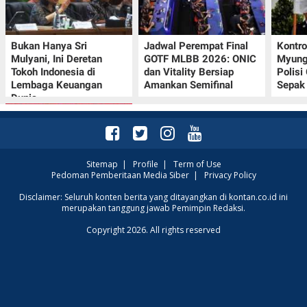
Bukan Hanya Sri
Jadwal Perempat Final
Kontr
Mulyani, Ini Deretan
GOTF MLBB 2026: ONIC
Myung-
Tokoh Indonesia di
dan Vitality Bersiap
Polisi
Lembaga Keuangan
Amankan Semifinal
Sepak 
Dunia
Sitemap
|
Profile
|
Term of Use
Pedoman Pemberitaan Media Siber
|
Privacy Policy
Promo JSM Superindo
Disclaimer: Seluruh konten berita yang ditayangkan di kontan.co.id ini
merupakan tanggung jawab Pemimpin Redaksi.
7–9 Agustus 2026,
Minyak Goreng
Copyright 2026. All rights reserved
Rp37.900 hingga Buah
Diskon 50%