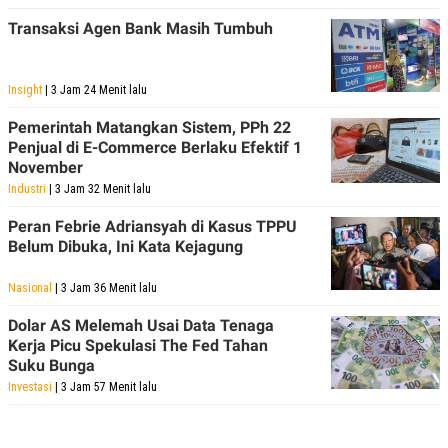
R
T
I
Transaksi Agen Bank Masih Tumbuh
S
I
N
G
Insight
| 3 Jam 24 Menit lalu
K
Pemerintah Matangkan Sistem, PPh 22
G
Penjual di E-Commerce Berlaku Efektif 1
M
E
November
D
Industri
| 3 Jam 32 Menit lalu
I
A
Peran Febrie Adriansyah di Kasus TPPU
.
I
Belum Dibuka, Ini Kata Kejagung
D
Nasional
| 3 Jam 36 Menit lalu
Dolar AS Melemah Usai Data Tenaga
SITEMAP
PROFILE
TERM
Kerja Picu Spekulasi The Fed Tahan
OF
Suku Bunga
USE
Investasi
| 3 Jam 57 Menit lalu
PEDOMAN
PEMBERITAAN
SIBER
PRIVACY