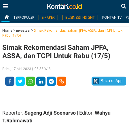
TERPOPULER
E-PAPER
BUSINESS INSIGHT
KONTAN TV
P
Home
>
investasi
>
Simak Rekomendasi Saham JPFA, ASSA, dan TCPI Untuk
Rabu (17/5)
MY
Simak Rekomendasi Saham JPFA,
KONTAN
ASSA, dan TCPI Untuk Rabu (17/5)
Daftar
Rabu, 17 Mei 2023 | 05:35 WIB
Masuk
Baca di App
BERITA
I
N
N
A
Reporter:
Sugeng Adji Soenarso
| Editor:
Wahyu
V
S
E
I
T.Rahmawati
S
O
T
N