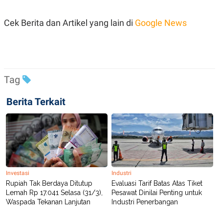
S
A
A
G
T
E
Cek Berita dan Artikel yang lain di
Google News
D
S
A
T
A
K
L
O
I
Tag
N
P
T
S
A
U
Berita Terkait
N
S
T
V
JARINGAN
K
P
Investasi
Industri
O
R
N
E
Rupiah Tak Berdaya Ditutup
Evaluasi Tarif Batas Atas Tiket
T
S
Lemah Rp 17.041 Selasa (31/3),
Pesawat Dinilai Penting untuk
A
S
Waspada Tekanan Lanjutan
Industri Penerbangan
N
R
A
E