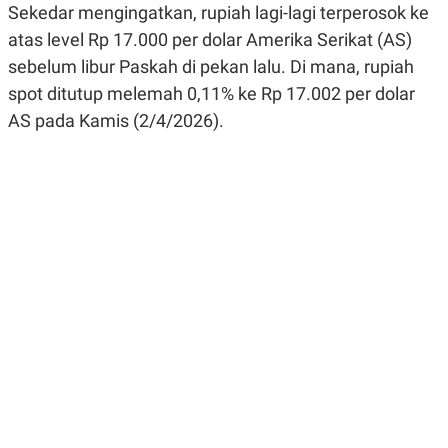
Sekedar mengingatkan, rupiah lagi-lagi terperosok ke
R
G
S
I
atas level Rp 17.000 per dolar Amerika Serikat (AS)
O
O
N
N
sebelum libur Paskah di pekan lalu. Di mana, rupiah
A
A
spot ditutup melemah 0,11% ke Rp 17.002 per dolar
L
L
F
AS pada Kamis (2/4/2026).
I
N
A
N
C
E
Y
C
A
A
N
R
G
I
T
T
E
A
R
H
.
U
.
.
K
L
E
I
S
F