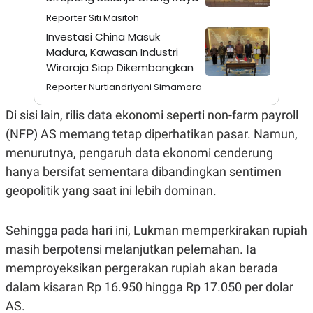
A
I
S
V
Reporter Siti Masitoh
K
E
Investasi China Masuk
E
M
Madura, Kawasan Industri
E
Wiraraja Siap Dikembangkan
N
T
Reporter Nurtiandriyani Simamora
E
R
Di sisi lain, rilis data ekonomi seperti non-farm payroll
I
A
(NFP) AS memang tetap diperhatikan pasar. Namun,
N
menurutnya, pengaruh data ekonomi cenderung
L
E
hanya bersifat sementara dibandingkan sentimen
S
geopolitik yang saat ini lebih dominan.
T
A
R
I
Sehingga pada hari ini, Lukman memperkirakan rupiah
masih berpotensi melanjutkan pelemahan. Ia
KANAL
memproyeksikan pergerakan rupiah akan berada
dalam kisaran Rp 16.950 hingga Rp 17.050 per dolar
P
I
AS.
U
M