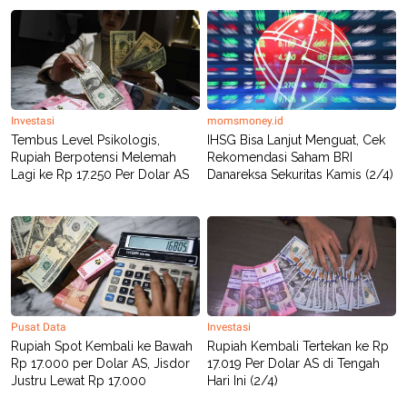
C
L
A
E
D
A
E
S
M
E
Y
.
I
D
Investasi
momsmoney.id
L
K
Tembus Level Psikologis,
IHSG Bisa Lanjut Menguat, Cek
A
I
Rupiah Berpotensi Melemah
Rekomendasi Saham BRI
N
N
G
E
Lagi ke Rp 17.250 Per Dolar AS
Danareksa Sekuritas Kamis (2/4)
G
R
A
J
N
A
A
E
N
M
C
I
E
T
T
E
A
N
K
Pusat Data
Investasi
E
A
Rupiah Spot Kembali ke Bawah
Rupiah Kembali Tertekan ke Rp
P
D
Rp 17.000 per Dolar AS, Jisdor
17.019 Per Dolar AS di Tengah
A
V
Justru Lewat Rp 17.000
Hari Ini (2/4)
P
E
E
R