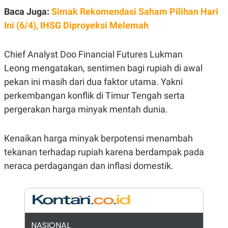
E
Baca Juga:
R
Simak Rekomendasi Saham Pilihan Hari
F
B
Ini (6/4), IHSG Diproyeksi Melemah
O
U
K
S
U
I
Chief Analyst Doo Financial Futures Lukman
S
N
E
Leong mengatakan, sentimen bagi rupiah di awal
S
pekan ini masih dari dua faktor utama. Yakni
S
I
perkembangan konflik di Timur Tengah serta
N
S
pergerakan harga minyak mentah dunia.
I
G
H
Kenaikan harga minyak berpotensi menambah
T
tekanan terhadap rupiah karena berdampak pada
S
B
T
E
neraca perdagangan dan inflasi domestik.
O
L
C
A
K
N
S
J
E
A
T
O
U
N
NASIONAL
P