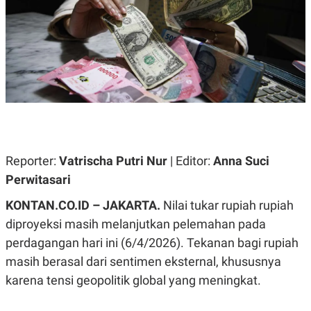
A
A
S
L
I
K
I
E
N
U
D
A
U
N
S
G
T
A
R
N
I
P
I
E
N
Reporter:
Vatrischa Putri Nur
| Editor:
Anna Suci
L
T
Perwitasari
U
E
A
R
N
N
KONTAN.CO.ID – JAKARTA.
Nilai tukar rupiah rupiah
G
A
diproyeksi masih melanjutkan pelemahan pada
U
S
S
I
perdagangan hari ini (6/4/2026). Tekanan bagi rupiah
A
O
H
N
masih berasal dari sentimen eksternal, khususnya
A
A
karena tensi geopolitik global yang meningkat.
L
P
R
E
E