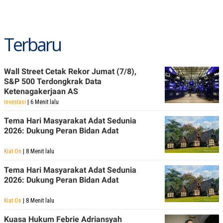
R
T
I
S
I
N
Terbaru
G
K
G
Wall Street Cetak Rekor Jumat (7/8),
M
S&P 500 Terdongkrak Data
E
D
Ketenagakerjaan AS
I
Investasi
| 6 Menit lalu
A
.
Tema Hari Masyarakat Adat Sedunia
I
D
2026: Dukung Peran Bidan Adat
Kiat On
| 8 Menit lalu
SITEMAP
PROFILE
TERM
Tema Hari Masyarakat Adat Sedunia
OF
2026: Dukung Peran Bidan Adat
USE
PEDOMAN
Kiat On
| 8 Menit lalu
PEMBERITAAN
SIBER
Kuasa Hukum Febrie Adriansyah
PRIVACY