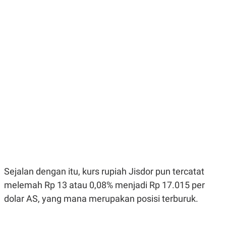
E
E
H
S
A
T
T
Y
A
L
N
E
E
A
N
N
G
A
L
L
I
I
S
S
H
I
S
E
K
X
O
E
L
C
O
U
M
T
Sejalan dengan itu, kurs rupiah Jisdor pun tercatat
I
V
melemah Rp 13 atau 0,08% menjadi Rp 17.015 per
E
C
dolar AS, yang mana merupakan posisi terburuk.
O
R
N