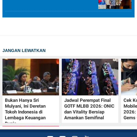
JANGAN LEWATKAN
Bukan Hanya Sri
Jadwal Perempat Final
Cek K
Mulyani, Ini Deretan
GOTF MLBB 2026: ONIC
Mobil
Tokoh Indonesia di
dan Vitality Bersiap
2026:
Lembaga Keuangan
Amankan Semifinal
Gems G
Dunia