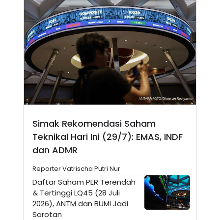
A
I
S
V
K
E
E
M
E
N
T
E
R
I
A
N
L
E
Simak Rekomendasi Saham
S
T
Teknikal Hari Ini (29/7): EMAS, INDF
A
dan ADMR
R
I
Reporter Vatrischa Putri Nur
Daftar Saham PER Terendah
KANAL
& Tertinggi LQ45 (28 Juli
2026), ANTM dan BUMI Jadi
P
I
Sorotan
U
M