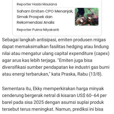
S
A
Reporter Hasbi Maulana
A
G
T
E
Saham Emiten CPO Menanjak,
D
S
Simak Prospek dan
A
T
Rekomendasi Analis
A
Reporter Pulina Nityakanti
K
L
O
I
Sebagai langkah antisipasi, emiten produsen migas
N
P
T
S
dapat memaksimalkan fasilitas hedging atau lindung
A
U
N
S
nilai atau mengatur ulang capital expenditure (capex)
T
agar arus kas lebih terjaga. "Emiten juga bisa
V
diversifikasi sumber pendapatan ke industri gas bumi
atau energi terbarukan," kata Praska, Rabu (13/8).
JARINGAN
K
P
Sementara itu, Ekky memperkirakan harga minyak
O
R
N
E
cenderung bergerak netral di kisaran US$ 60--64 per
T
S
barel pada sisa 2025 dengan asumsi suplai produk
A
S
N
R
tersebut terus meningkat. Namun, prediksi ini bisa
A
E