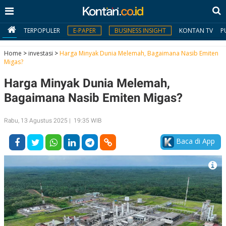
TERPOPULER
E-PAPER
BUSINESS INSIGHT
KONTAN TV
P
Home
>
investasi
>
Harga Minyak Dunia Melemah, Bagaimana Nasib Emiten
Migas?
MY
Harga Minyak Dunia Melemah,
KONTAN
Bagaimana Nasib Emiten Migas?
Daftar
Rabu, 13 Agustus 2025 | 19:35 WIB
Masuk
Baca di App
BERITA
I
N
N
A
V
S
E
I
S
O
T
N