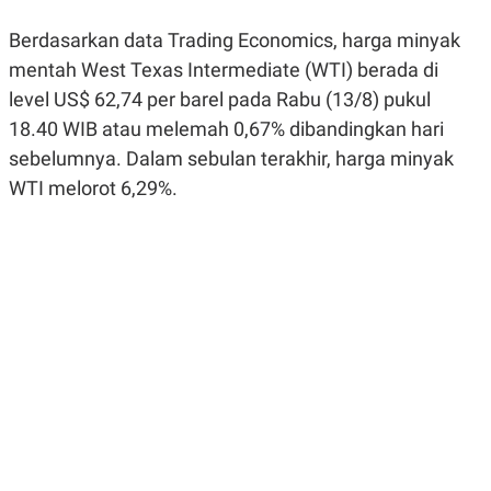
R
G
S
I
Berdasarkan data Trading Economics, harga minyak
O
O
N
N
mentah West Texas Intermediate (WTI) berada di
A
A
level US$ 62,74 per barel pada Rabu (13/8) pukul
L
L
F
18.40 WIB atau melemah 0,67% dibandingkan hari
I
N
sebelumnya. Dalam sebulan terakhir, harga minyak
A
WTI melorot 6,29%.
N
C
E
Y
C
A
A
N
R
G
I
T
T
E
A
R
H
.
U
.
.
K
L
E
I
S
F