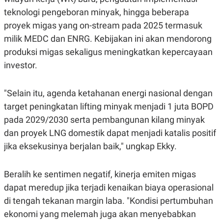
R
T
teknologi pengeboran minyak, hingga beberapa
I
S
proyek migas yang on-stream pada 2025 termasuk
I
N
milik MEDC dan ENRG. Kebijakan ini akan mendorong
G
produksi migas sekaligus meningkatkan kepercayaan
K
G
investor.
M
E
D
"Selain itu, agenda ketahanan energi nasional dengan
I
A
target peningkatan lifting minyak menjadi 1 juta BOPD
.
pada 2029/2030 serta pembangunan kilang minyak
I
D
dan proyek LNG domestik dapat menjadi katalis positif
jika eksekusinya berjalan baik," ungkap Ekky.
SITEMAP
PROFILE
TERM
OF
Beralih ke sentimen negatif, kinerja emiten migas
USE
dapat meredup jika terjadi kenaikan biaya operasional
PEDOMAN
PEMBERITAAN
di tengah tekanan margin laba. "Kondisi pertumbuhan
SIBER
ekonomi yang melemah juga akan menyebabkan
PRIVACY