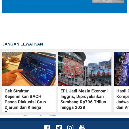
JANGAN LEWATKAN
Cek Struktur
EPL Jadi Mesin Ekonomi
Hasil
Kepemilikan BACH
Inggris, Diproyeksikan
Kompa
Pasca Diakusisi Grup
Sumbang Rp796 Triliun
Jadwa
Djarum dan Kinerja
hingga 2028
dan Vi
Sahamnya