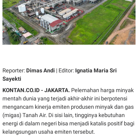
A
A
S
L
I
K
I
E
N
U
D
A
U
N
S
G
T
A
R
N
I
P
I
Reporter:
Dimas Andi
| Editor:
Ignatia Maria Sri
E
N
L
T
Sayekti
U
E
A
R
KONTAN.CO.ID - JAKARTA.
Pelemahan harga minyak
N
N
G
A
mentah dunia yang terjadi akhir-akhir ini berpotensi
U
S
S
I
mengancam kinerja emiten produsen minyak dan gas
A
O
H
N
(migas) Tanah Air. Di sisi lain, tingginya kebutuhan
A
A
energi di dalam negeri bisa menjadi katalis positif bagi
L
kelangsungan usaha emiten tersebut.
P
R
E
E