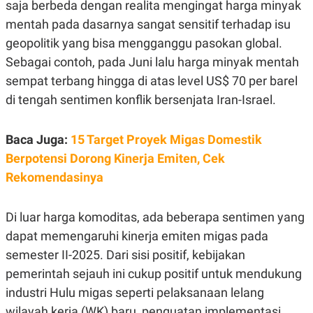
C
L
saja berbeda dengan realita mengingat harga minyak
A
E
mentah pada dasarnya sangat sensitif terhadap isu
D
A
E
S
geopolitik yang bisa mengganggu pasokan global.
M
E
Y
.
Sebagai contoh, pada Juni lalu harga minyak mentah
I
sempat terbang hingga di atas level US$ 70 per barel
D
di tengah sentimen konflik bersenjata Iran-Israel.
L
K
A
I
N
N
G
E
Baca Juga:
15 Target Proyek Migas Domestik
G
R
A
J
Berpotensi Dorong Kinerja Emiten, Cek
N
A
Rekomendasinya
A
E
N
M
C
I
E
T
Di luar harga komoditas, ada beberapa sentimen yang
T
E
A
N
dapat memengaruhi kinerja emiten migas pada
K
semester II-2025. Dari sisi positif, kebijakan
E
A
pemerintah sejauh ini cukup positif untuk mendukung
P
D
A
V
industri Hulu migas seperti pelaksanaan lelang
P
E
E
R
wilayah kerja (WK) baru, penguatan implementasi