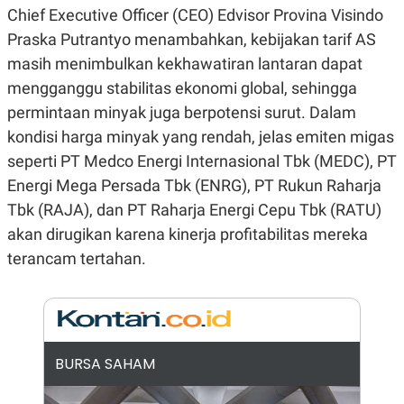
Chief Executive Officer (CEO) Edvisor Provina Visindo
N
S
E
E
Praska Putrantyo menambahkan, kebijakan tarif AS
W
R
S
E
masih menimbulkan kekhawatiran lantaran dapat
S
M
mengganggu stabilitas ekonomi global, sehingga
E
O
T
N
permintaan minyak juga berpotensi surut. Dalam
U
I
P
A
kondisi harga minyak yang rendah, jelas emiten migas
A
K
seperti PT Medco Energi Internasional Tbk (MEDC), PT
D
I
Energi Mega Persada Tbk (ENRG), PT Rukun Raharja
V
L
A
Tbk (RAJA), dan PT Raharja Energi Cepu Tbk (RATU)
S
K
akan dirugikan karena kinerja profitabilitas mereka
O
terancam tertahan.
R
P
O
R
A
S
I
BURSA SAHAM
K
N
I
A
L
T