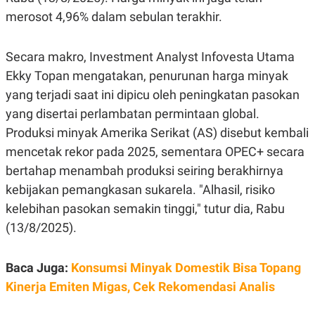
E
R
merosot 4,96% dalam sebulan terakhir.
F
B
O
U
Secara makro, Investment Analyst Infovesta Utama
K
S
U
I
Ekky Topan mengatakan, penurunan harga minyak
S
N
E
yang terjadi saat ini dipicu oleh peningkatan pasokan
S
S
yang disertai perlambatan permintaan global.
I
Produksi minyak Amerika Serikat (AS) disebut kembali
N
S
mencetak rekor pada 2025, sementara OPEC+ secara
I
G
bertahap menambah produksi seiring berakhirnya
H
kebijakan pemangkasan sukarela. "Alhasil, risiko
T
kelebihan pasokan semakin tinggi," tutur dia, Rabu
S
B
T
E
(13/8/2025).
O
L
C
A
K
N
S
J
Baca Juga:
Konsumsi Minyak Domestik Bisa Topang
E
A
Kinerja Emiten Migas, Cek Rekomendasi Analis
T
O
U
N
P