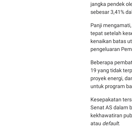
jangka pendek ol
sebesar 3,41% dal
Panji mengamati, 
tepat setelah kes
kenaikan batas u
pengeluaran Peme
Beberapa pembata
19 yang tidak te
proyek energi, d
untuk program b
Kesepakatan ters
Senat AS dalam 
kekhawatiran pub
atau
default
.