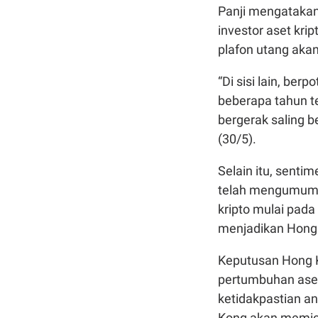
Panji mengatakan
investor aset kr
plafon utang akan
“Di sisi lain, ber
beberapa tahun te
bergerak saling b
(30/5).
Selain itu, sentim
telah mengumumk
kripto mulai pada
menjadikan Hong K
Keputusan Hong K
pertumbuhan aset 
ketidakpastian an
Kong akan memicu 