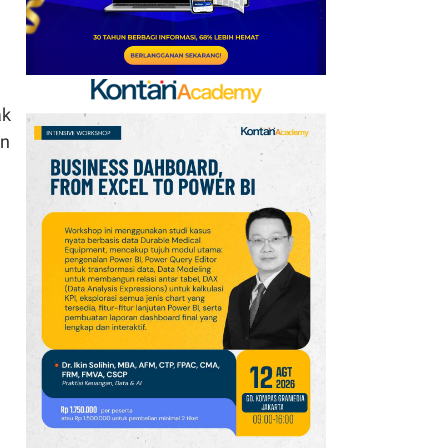
ak
in