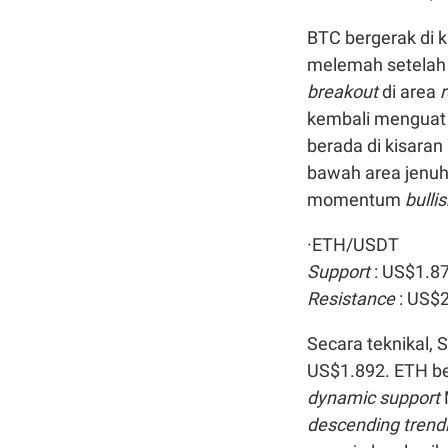
BTC bergerak di 
melemah setelah 
breakout
di area
r
kembali menguat 
berada di kisaran
bawah area jenuh 
momentum
bulli
·ETH/USDT
Support
: US$1.8
Resistance
: US$
Secara teknikal, 
US$1.892. ETH b
dynamic support
descending trend