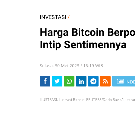
INVESTASI
/
Harga Bitcoin Berpo
Intip Sentimennya
Selasa, 30 Mei 2023 / 16:19 WIB
INDE
ILUSTRASI. Ilustrasi Bitcoin. REUTERS/Dado Ruvic/Illustra