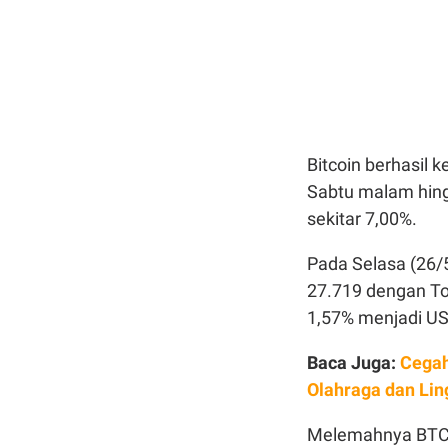
Bitcoin berhasil 
Sabtu malam hing
sekitar 7,00%.
Pada Selasa (26/5
27.719 dengan To
1,57% menjadi US$
Baca Juga:
Cegah
Olahraga dan Li
Melemahnya BTC d