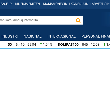
EASE.ID
|
KINERJA EMITEN
|
MOMSMONEY.ID
|
KGMEDIA.ID
|
ADVERTISIN
INDUSTRI
NASIONAL
INTERNASIONAL
PERSONAL FINA
IDX
6.410 65,94
KOMPAS100
845 12,09
1,04%
1,
KOMPAS100
845 12,09
LQ45
640 9,44
1,45%
1,5
LQ45
640 9,44
ISSI
222 2,82
IDX3
1,50%
1,29%