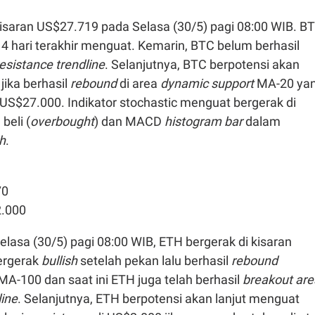
kisaran US$27.719 pada Selasa (30/5) pagi 08:00 WIB. B
4 hari terakhir menguat. Kemarin, BTC belum berhasil
esistance trendline
. Selanjutnya, BTC berpotensi akan
jika berhasil
rebound
di area
dynamic support
MA-20 ya
 US$27.000. Indikator stochastic menguat bergerak di
beli (
overbought
) dan MACD
histogram bar
dalam
sh
.
70
2.000
Selasa (30/5) pagi 08:00 WIB, ETH bergerak di kisaran
ergerak
bullish
setelah pekan lalu berhasil
rebound
MA-100 dan saat ini ETH juga telah berhasil
breakout are
line
. Selanjutnya, ETH berpotensi akan lanjut menguat