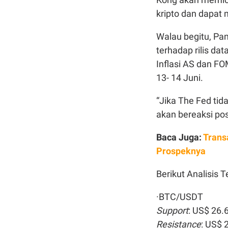
kripto dan dapat 
Walau begitu, Pa
terhadap rilis da
Inflasi AS dan FO
13- 14 Juni.
“Jika The Fed ti
akan bereaksi posi
Baca Juga:
Trans
Prospeknya
Berikut Analisis T
·BTC/USDT
Support
: US$ 26.
Resistance
: US$ 