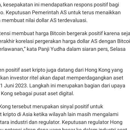
, kesepakatan ini mendapatkan respons positif bagi
ipto. Keputusan Pemerintah AS untuk terus menaikkan
 membuat nilai dollar AS terdevaluasi.
potensi membuat harga Bitcoin bergerak positif karena sej
rakhir korelasi pergerakan harga dollar AS dengan Bitco
erlawanan,” kata Panji Yudha dalam siaran pers, Selasa
en positif aset kripto juga datang dari Hong Kong yang
an investor ritel akan dapat memperdagangkan aset
 1 Juni 2023. Langkah ini merupakan bagian dari upaya
ong sebagai pusat aset digital.
ong tersebut merupakan sinyal positif untuk
kripto di Asia ketika wilayah lain masih mengalami
tara industri dan regulator. Keputusan regulator Hong
potensi aliran dana yang besar ke dalam industri aset