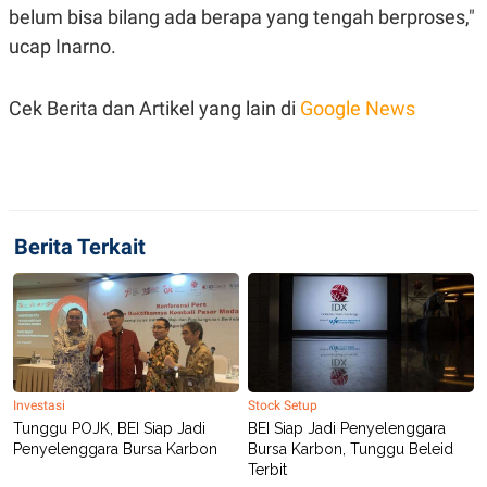
C
L
belum bisa bilang ada berapa yang tengah berproses,"
A
E
D
A
ucap Inarno.
E
S
M
E
Y
.
Cek Berita dan Artikel yang lain di
Google News
I
D
L
K
A
I
N
N
G
E
G
R
A
J
Berita Terkait
N
A
A
E
N
M
C
I
E
T
T
E
A
N
K
Investasi
Stock Setup
E
A
P
D
Tunggu POJK, BEI Siap Jadi
BEI Siap Jadi Penyelenggara
A
V
Penyelenggara Bursa Karbon
Bursa Karbon, Tunggu Beleid
P
E
Terbit
E
R