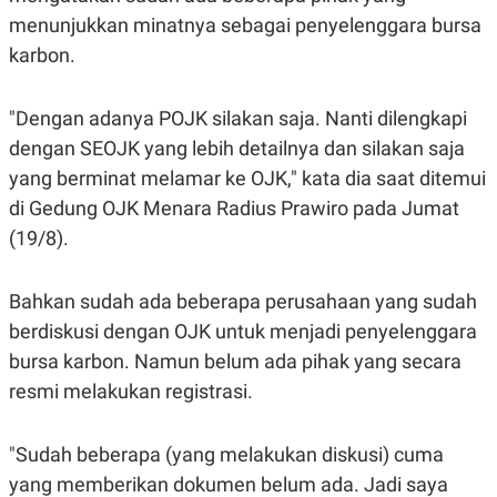
S
A
menunjukkan minatnya sebagai penyelenggara bursa
A
G
T
E
karbon.
D
S
A
T
A
"Dengan adanya POJK silakan saja. Nanti dilengkapi
K
L
dengan SEOJK yang lebih detailnya dan silakan saja
O
I
yang berminat melamar ke OJK," kata dia saat ditemui
N
P
T
S
di Gedung OJK Menara Radius Prawiro pada Jumat
A
U
N
S
(19/8).
T
V
Bahkan sudah ada beberapa perusahaan yang sudah
JARINGAN
berdiskusi dengan OJK untuk menjadi penyelenggara
bursa karbon. Namun belum ada pihak yang secara
K
P
resmi melakukan registrasi.
O
R
N
E
T
S
A
S
"Sudah beberapa (yang melakukan diskusi) cuma
N
R
yang memberikan dokumen belum ada. Jadi saya
A
E