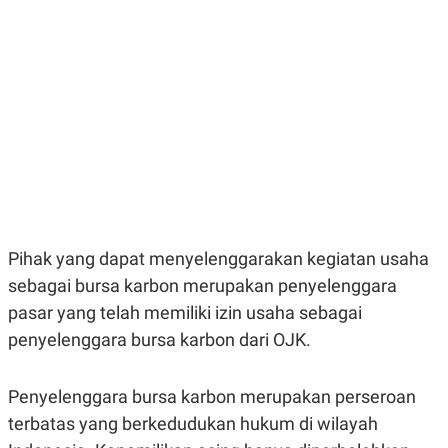
E
E
H
S
A
T
T
Y
A
L
N
E
E
A
N
N
G
A
L
L
I
I
S
S
H
I
S
E
K
Pihak yang dapat menyelenggarakan kegiatan usaha
X
O
E
L
sebagai bursa karbon merupakan penyelenggara
C
O
U
M
pasar yang telah memiliki izin usaha sebagai
T
penyelenggara bursa karbon dari OJK.
I
V
E
C
Penyelenggara bursa karbon merupakan perseroan
O
R
terbatas yang berkedudukan hukum di wilayah
N