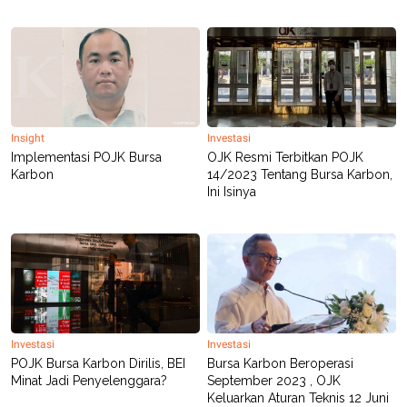
R
T
I
S
I
N
G
K
G
M
Insight
Investasi
E
Implementasi POJK Bursa
OJK Resmi Terbitkan POJK
D
Karbon
14/2023 Tentang Bursa Karbon,
I
A
Ini Isinya
.
I
D
SITEMAP
PROFILE
TERM
OF
USE
Investasi
Investasi
PEDOMAN
POJK Bursa Karbon Dirilis, BEI
Bursa Karbon Beroperasi
PEMBERITAAN
Minat Jadi Penyelenggara?
September 2023 , OJK
SIBER
Keluarkan Aturan Teknis 12 Juni
PRIVACY