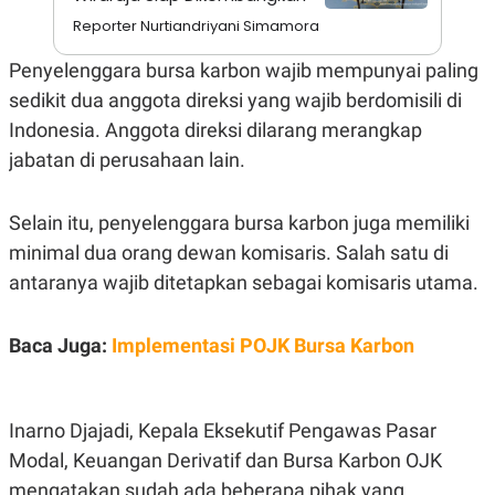
A
I
S
V
Reporter Nurtiandriyani Simamora
K
E
E
Penyelenggara bursa karbon wajib mempunyai paling
M
E
sedikit dua anggota direksi yang wajib berdomisili di
N
Indonesia. Anggota direksi dilarang merangkap
T
E
jabatan di perusahaan lain.
R
I
A
N
Selain itu, penyelenggara bursa karbon juga memiliki
L
minimal dua orang dewan komisaris. Salah satu di
E
antaranya wajib ditetapkan sebagai komisaris utama.
S
T
A
R
Baca Juga:
Implementasi POJK Bursa Karbon
I
KANAL
Inarno Djajadi, Kepala Eksekutif Pengawas Pasar
Modal, Keuangan Derivatif dan Bursa Karbon OJK
P
I
U
M
mengatakan sudah ada beberapa pihak yang