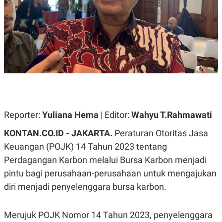
A
A
S
L
I
K
I
E
N
U
D
A
U
N
S
G
T
A
R
N
I
P
I
E
N
Reporter:
Yuliana Hema
| Editor:
Wahyu T.Rahmawati
L
T
U
E
KONTAN.CO.ID - JAKARTA.
Peraturan Otoritas Jasa
A
R
N
N
Keuangan (POJK) 14 Tahun 2023 tentang
G
A
Perdagangan Karbon melalui Bursa Karbon menjadi
U
S
S
I
pintu bagi perusahaan-perusahaan untuk mengajukan
A
O
H
N
diri menjadi penyelenggara bursa karbon.
A
A
L
P
R
Merujuk POJK Nomor 14 Tahun 2023, penyelenggara
E
E