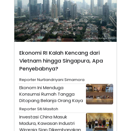
N
S
E
E
W
R
S
E
S
M
E
O
T
N
U
I
P
A
A
K
Ekonomi RI Kalah Kencang dari
D
I
Vietnam hingga Singapura, Apa
V
L
A
Penyebabnya?
S
K
O
Reporter Nurtiandriyani Simamora
R
Ekonom Ini Menduga
P
O
Konsumsi Rumah Tangga
R
Ditopang Belanja Orang Kaya
A
S
Reporter Siti Masitoh
I
Investasi China Masuk
K
N
Madura, Kawasan Industri
I
A
L
T
Wiraraja Siap Dikembangkan