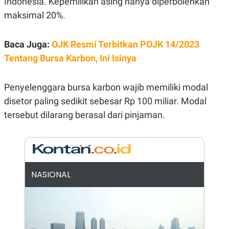
Indonesia. Kepemilikan asing hanya diperbolehkan
E
R
maksimal 20%.
F
B
O
U
K
S
Baca Juga:
OJK Resmi Terbitkan POJK 14/2023
U
I
S
N
Tentang Bursa Karbon, Ini Isinya
E
S
S
Penyelenggara bursa karbon wajib memiliki modal
I
N
disetor paling sedikit sebesar Rp 100 miliar. Modal
S
tersebut dilarang berasal dari pinjaman.
I
G
H
T
S
B
T
E
O
L
NASIONAL
C
A
K
N
S
J
E
A
T
O
U
N
P