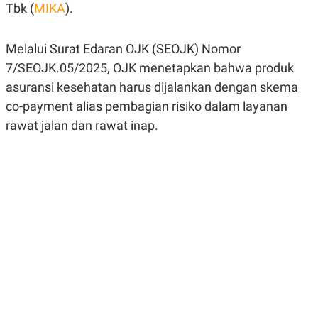
Tbk (
MIKA
).
R
G
S
I
O
O
N
N
Melalui Surat Edaran OJK (SEOJK) Nomor
A
A
L
L
7/SEOJK.05/2025, OJK menetapkan bahwa produk
F
asuransi kesehatan harus dijalankan dengan skema
I
N
co-payment alias pembagian risiko dalam layanan
A
N
rawat jalan dan rawat inap.
C
E
Y
C
A
A
N
R
G
I
T
T
E
A
R
H
.
U
.
.
K
L
E
I
S
F