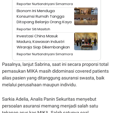
A
I
Reporter Nurtiandriyani Simamora
S
V
K
E
Ekonom Ini Menduga
E
Konsumsi Rumah Tangga
M
Ditopang Belanja Orang Kaya
E
N
Reporter Siti Masitoh
T
E
Investasi China Masuk
R
Madura, Kawasan Industri
I
A
Wiraraja Siap Dikembangkan
N
Reporter Nurtiandriyani Simamora
L
E
Pasalnya, lanjut Sabrina, saat ini secara proporsi total
S
T
pemasukan MIKA masih didominasi covered patients
A
R
alias pasien yang ditanggung asuransi swasta, baik
I
melalui perusahaan maupun individu.
KANAL
Sarkia Adelia, Analis Panin Sekuritas menyebut
persoalan asuransi memang menjadi salah satu
P
I
U
M
tekanan arus kas MIKA. Salah satunya soal