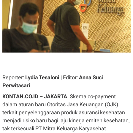
A
A
S
L
I
K
I
E
N
U
D
A
U
N
S
G
T
A
R
N
I
P
I
E
N
L
T
Reporter:
U
E
Lydia Tesaloni
| Editor:
Anna Suci
A
R
Perwitasari
N
N
G
A
KONTAN.CO.ID – JAKARTA
U
S
.
Skema co-payment
S
I
dalam aturan baru Otoritas Jasa Keuangan (OJK)
A
O
H
N
terkait penyelenggaraan produk asuransi kesehatan
A
A
L
menjadi risiko baru bagi laju kinerja emiten kesehatan,
P
R
tak terkecuali PT Mitra Keluarga Karyasehat
E
E