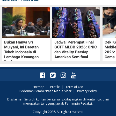
Bukan Hanya Sri
Jadwal Perempat Final
Cek K
Mulyani, Ini Deretan
GOTF MLBB 2026: ONIC
Mobil
Tokoh Indonesia di
dan Vitality Bersiap
2026:
Lembaga Keuangan
Amankan Semifinal
Gems G
Dunia
Sitemap
|
Profile
|
Term of Use
Pedoman Pemberitaan Media Siber
|
Privacy Policy
Promo JSM Superindo
Disclaimer: Seluruh konten berita yang ditayangkan di kontan.co.id ini
merupakan tanggung jawab Pemimpin Redaksi.
7–9 Agustus 2026,
Minyak Goreng
Copyright 2026. All rights reserved
Rp37.900 hingga Buah