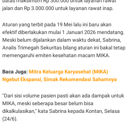
batas maksimum Rp 300.000 untuk layanan rawat
E
R
jalan dan Rp 3.000.000 untuk layanan rawat inap.
F
B
O
U
K
S
Aturan yang terbit pada 19 Mei lalu ini baru akan
U
I
efektif diberlakukan mulai 1 Januari 2026 mendatang.
S
N
E
Meski belum dijalankan dalam waktu dekat, Sabrina,
S
S
Analis Trimegah Sekuritas bilang aturan ini bakal tetap
I
N
memengaruhi emiten kesehatan macam MIKA.
S
I
G
Baca Juga:
Mitra Keluarga Karyasehat (MIKA)
H
T
Ngebut Ekspansi, Simak Rekomendasi Sahamnya
S
B
T
E
O
L
"Dari sisi volume pasien pasti akan ada dampak untuk
C
A
MIKA, meski seberapa besar belum bisa
K
N
S
J
dikalkulasikan," kata Sabrina kepada Kontan, Selasa
E
A
T
O
(24/6).
U
N
P