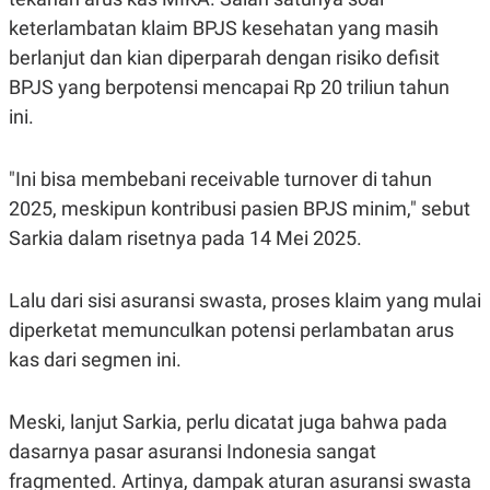
S
A
A
G
keterlambatan klaim BPJS kesehatan yang masih
T
E
berlanjut dan kian diperparah dengan risiko defisit
D
S
A
BPJS yang berpotensi mencapai Rp 20 triliun tahun
T
A
ini.
K
L
O
I
N
P
"Ini bisa membebani receivable turnover di tahun
T
S
2025, meskipun kontribusi pasien BPJS minim," sebut
A
U
N
S
Sarkia dalam risetnya pada 14 Mei 2025.
T
V
Lalu dari sisi asuransi swasta, proses klaim yang mulai
JARINGAN
diperketat memunculkan potensi perlambatan arus
kas dari segmen ini.
K
P
O
R
N
E
Meski, lanjut Sarkia, perlu dicatat juga bahwa pada
T
S
A
S
dasarnya pasar asuransi Indonesia sangat
N
R
A
E
fragmented. Artinya, dampak aturan asuransi swasta