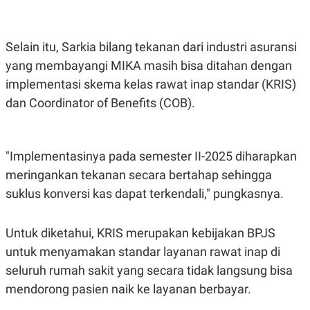
R
T
I
S
I
Selain itu, Sarkia bilang tekanan dari industri asuransi
N
G
yang membayangi MIKA masih bisa ditahan dengan
K
implementasi skema kelas rawat inap standar (KRIS)
G
dan Coordinator of Benefits (COB).
M
E
D
I
A
"Implementasinya pada semester II-2025 diharapkan
.
I
meringankan tekanan secara bertahap sehingga
D
suklus konversi kas dapat terkendali," pungkasnya.
SITEMAP
PROFILE
TERM
Untuk diketahui, KRIS merupakan kebijakan BPJS
OF
untuk menyamakan standar layanan rawat inap di
USE
seluruh rumah sakit yang secara tidak langsung bisa
PEDOMAN
PEMBERITAAN
mendorong pasien naik ke layanan berbayar.
SIBER
PRIVACY