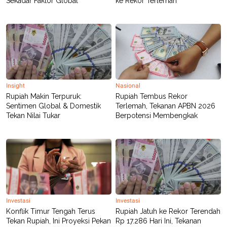
Sekadar Faktor Global
ke Rekor Terlemah
POLICY
Insight
Nasional
Rupiah Makin Terpuruk:
Rupiah Tembus Rekor
Sentimen Global & Domestik
Terlemah, Tekanan APBN 2026
Tekan Nilai Tukar
Berpotensi Membengkak
Investasi
Investasi
Konflik Timur Tengah Terus
Rupiah Jatuh ke Rekor Terendah
Tekan Rupiah, Ini Proyeksi Pekan
Rp 17.286 Hari Ini, Tekanan