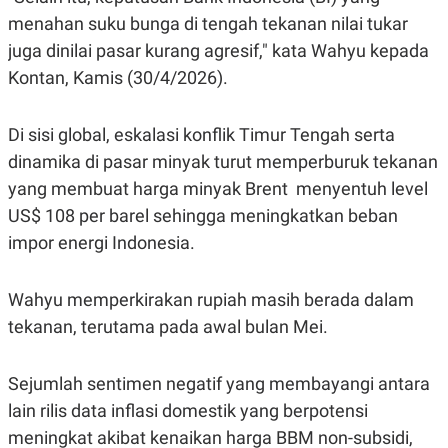
A
I
menahan suku bunga di tengah tekanan nilai tukar
S
V
K
E
juga dinilai pasar kurang agresif," kata Wahyu kepada
E
M
Kontan, Kamis (30/4/2026).
E
N
T
Di sisi global, eskalasi konflik Timur Tengah serta
E
R
dinamika di pasar minyak turut memperburuk tekanan
I
A
yang membuat harga minyak Brent menyentuh level
N
US$ 108 per barel sehingga meningkatkan beban
L
E
impor energi Indonesia.
S
T
A
Wahyu memperkirakan rupiah masih berada dalam
R
I
tekanan, terutama pada awal bulan Mei.
KANAL
Sejumlah sentimen negatif yang membayangi antara
lain rilis data inflasi domestik yang berpotensi
P
I
meningkat akibat kenaikan harga BBM non-subsidi,
U
M