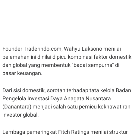
E
E
H
S
A
T
T
Y
A
L
N
E
E
A
N
N
G
A
L
L
Founder Traderindo.com, Wahyu Laksono menilai
I
I
pelemahan ini dinilai dipicu kombinasi faktor domestik
S
S
H
I
dan global yang membentuk "badai sempurna" di
S
pasar keuangan.
E
K
X
O
E
L
C
O
Dari sisi domestik, sorotan terhadap tata kelola Badan
U
M
Pengelola Investasi Daya Anagata Nusantara
T
I
(Danantara) menjadi salah satu pemicu kekhawatiran
V
E
investor global.
C
O
R
Lembaga pemeringkat Fitch Ratings menilai struktur
N