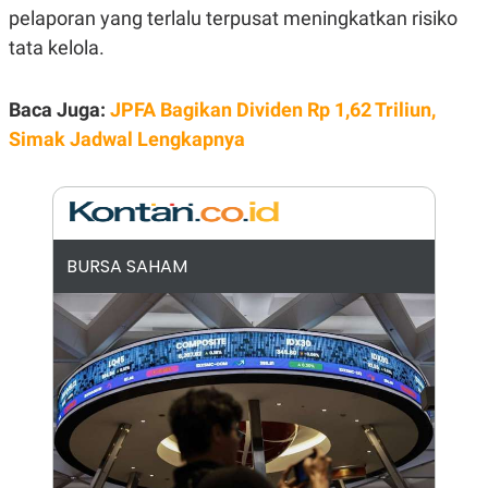
E
pelaporan yang terlalu terpusat meningkatkan risiko
R
tata kelola.
F
B
O
U
K
S
U
I
Baca Juga:
JPFA Bagikan Dividen Rp 1,62 Triliun,
S
N
Simak Jadwal Lengkapnya
E
S
S
I
N
S
I
G
BURSA SAHAM
H
T
S
B
T
E
O
L
C
A
K
N
S
J
E
A
T
O
U
N
P