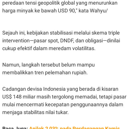
C
L
peredaan tensi geopolitik global yang menurunkan
A
E
harga minyak ke bawah USD 90," kata Wahyu/
D
A
E
S
M
E
Y
.
I
Sejauh ini, kebijakan stabilisasi melalui skema triple
D
intervention—pasar spot, DNDF, dan obligasi—dinilai
L
K
A
I
cukup efektif dalam meredam volatilitas.
N
N
G
E
G
R
A
J
Namun, langkah tersebut belum mampu
N
A
membalikkan tren pelemahan rupiah.
A
E
N
M
C
I
E
T
Cadangan devisa Indonesia yang berada di kisaran
T
E
US$ 148 miliar masih tergolong memadai, tetapi pasar
A
N
K
mulai mencermati kecepatan penggunaannya dalam
E
A
menjaga stabilitas nilai tukar.
P
D
A
V
P
E
E
R
Baca Juga:
Anjlok 2,03% pada Perdagangan Kamis