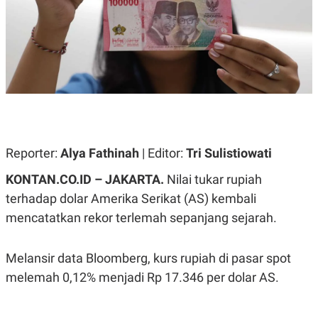
A
A
S
L
I
K
I
E
N
U
D
A
U
N
S
G
T
A
R
N
I
P
I
Reporter:
Alya Fathinah
| Editor:
Tri Sulistiowati
E
N
L
T
KONTAN.CO.ID – JAKARTA.
Nilai tukar rupiah
U
E
A
R
terhadap dolar Amerika Serikat (AS) kembali
N
N
mencatatkan rekor terlemah sepanjang sejarah.
G
A
U
S
S
I
A
O
Melansir data Bloomberg, kurs rupiah di pasar spot
H
N
A
A
melemah 0,12% menjadi Rp 17.346 per dolar AS.
L
P
R
E
E