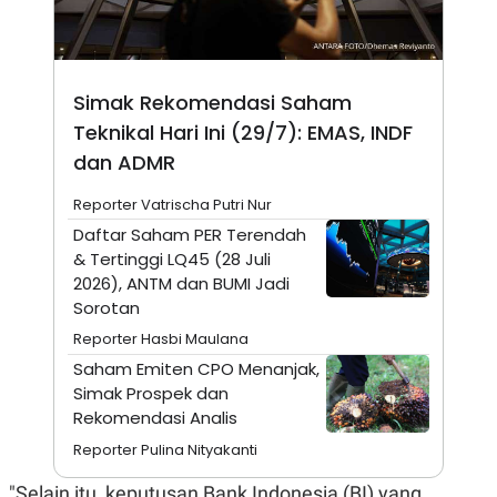
N
S
E
E
W
R
S
E
S
M
Simak Rekomendasi Saham
E
O
T
N
Teknikal Hari Ini (29/7): EMAS, INDF
U
I
dan ADMR
P
A
A
K
Reporter Vatrischa Putri Nur
D
I
V
L
Daftar Saham PER Terendah
A
& Tertinggi LQ45 (28 Juli
S
K
2026), ANTM dan BUMI Jadi
O
Sorotan
R
P
Reporter Hasbi Maulana
O
Saham Emiten CPO Menanjak,
R
A
Simak Prospek dan
S
Rekomendasi Analis
I
Reporter Pulina Nityakanti
K
N
I
A
L
T
"Selain itu, keputusan Bank Indonesia (BI) yang