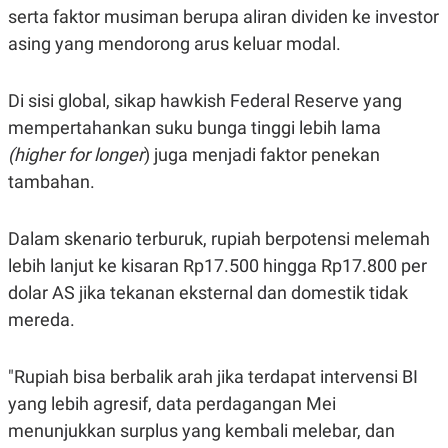
S
A
serta faktor musiman berupa aliran dividen ke investor
A
G
T
E
asing yang mendorong arus keluar modal.
D
S
A
T
Di sisi global, sikap hawkish Federal Reserve yang
A
mempertahankan suku bunga tinggi lebih lama
K
L
O
I
(higher for longer
) juga menjadi faktor penekan
N
P
T
S
tambahan.
A
U
N
S
T
Dalam skenario terburuk, rupiah berpotensi melemah
V
lebih lanjut ke kisaran Rp17.500 hingga Rp17.800 per
dolar AS jika tekanan eksternal dan domestik tidak
JARINGAN
mereda.
K
P
O
R
N
E
"Rupiah bisa berbalik arah jika terdapat intervensi BI
T
S
yang lebih agresif, data perdagangan Mei
A
S
N
R
menunjukkan surplus yang kembali melebar, dan
A
E