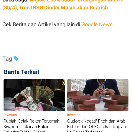
R
T
(30/4), Tren IHSG Dinilai Masih akan Bearish
I
S
I
N
Cek Berita dan Artikel yang lain di
Google News
G
K
G
M
E
D
I
Tag
A
.
Berita Terkait
I
D
SITEMAP
PROFILE
TERM
OF
USE
PEDOMAN
Investasi
Investasi
PEMBERITAAN
Rupiah Cetak Rekor Terlemah,
Outlook Negatif Fitch dan Arab
SIBER
Kiwoom: Tekanan Bukan
Keluar dari OPEC Tekan Rupiah
PRIVACY