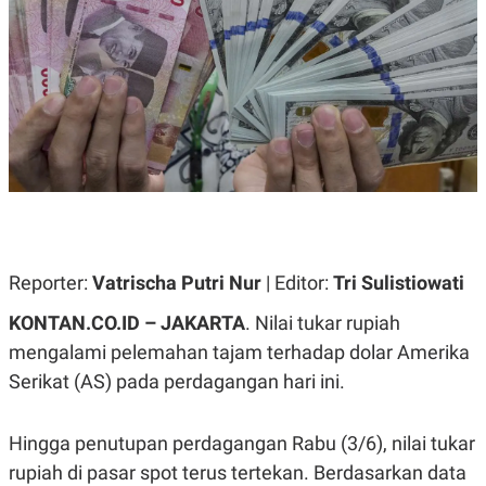
A
A
S
L
I
K
I
E
N
U
D
A
U
N
S
G
T
A
R
N
I
P
I
E
N
L
T
Reporter:
U
E
Vatrischa Putri Nur
| Editor:
Tri Sulistiowati
A
R
N
N
KONTAN.CO.ID – JAKARTA
. Nilai tukar rupiah
G
A
mengalami pelemahan tajam terhadap dolar Amerika
U
S
S
I
Serikat (AS) pada perdagangan hari ini.
A
O
H
N
A
A
L
Hingga penutupan perdagangan Rabu (3/6), nilai tukar
P
R
rupiah di pasar spot terus tertekan. Berdasarkan data
E
E