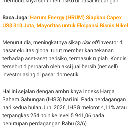
memburuknya sentimen risiko di pasar keuangan.
E
R
F
B
Baca Juga:
Harum Energy (HRUM) Siapkan Capex
O
U
K
S
US$ 310 Juta, Mayoritas untuk Ekspansi Bisnis Nikel
U
I
S
N
E
Menurut dia, meningkatnya sikap
risk off
investor di
S
S
pasar ekuitas global turut memberikan tekanan
I
N
terhadap aset-aset berisiko, termasuk rupiah. Kondisi
S
tersebut diperparah oleh aksi jual bersih (net sell)
I
G
investor asing di pasar domestik.
H
T
S
B
Hal ini sejalan dengan ambruknya Indeks Harga
T
E
O
L
Saham Gabungan (IHSG) hari ini. Pada perdagangan
C
A
hari kedua bulan Juni 2026, IHSG melorot 4,11% atau
K
N
S
J
terpangkas 254 poin ke level 5.941,06 pada
E
A
T
O
penutupan perdagangan Rabu (3/6).
U
N
P