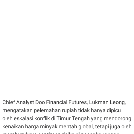
E
E
H
S
A
T
T
Y
A
L
N
E
E
A
N
N
G
A
L
L
I
I
S
S
H
I
S
E
K
X
O
E
L
C
O
U
M
T
Chief Analyst Doo Financial Futures, Lukman Leong,
I
V
mengatakan pelemahan rupiah tidak hanya dipicu
E
C
oleh eskalasi konflik di Timur Tengah yang mendorong
O
kenaikan harga minyak mentah global, tetapi juga oleh
R
N