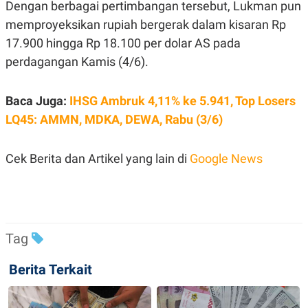
C
L
Dengan berbagai pertimbangan tersebut, Lukman pun
A
E
memproyeksikan rupiah bergerak dalam kisaran Rp
D
A
E
S
17.900 hingga Rp 18.100 per dolar AS pada
M
E
Y
.
perdagangan Kamis (4/6).
I
D
L
K
Baca Juga:
IHSG Ambruk 4,11% ke 5.941, Top Losers
A
I
LQ45: AMMN, MDKA, DEWA, Rabu (3/6)
N
N
G
E
G
R
A
J
Cek Berita dan Artikel yang lain di
Google News
N
A
A
E
N
M
C
I
E
T
T
E
A
N
Tag
K
E
A
Berita Terkait
P
D
A
V
P
E
E
R