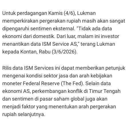
S
A
A
G
T
E
Untuk perdagangan Kamis (4/6), Lukman
D
S
A
memperkirakan pergerakan rupiah masih akan sangat
T
dipengaruhi sentimen eksternal. "Tidak ada data
A
ekonomi dari domestik. Dari luar, malam ini investor
K
L
O
I
menantikan data ISM Service AS," terang Lukman
N
P
T
S
kepada Kontan, Rabu (3/6/2026).
A
U
N
S
T
Rilis data ISM Services ini dapat memberikan petunjuk
V
mengenai kondisi sektor jasa dan arah kebijakan
moneter Federal Reserve (The Fed). Selain data
JARINGAN
ekonomi AS, perkembangan konflik di Timur Tengah
K
P
dan sentimen di pasar saham global juga akan
O
R
menjadi faktor yang menentukan arah pergerakan
N
E
T
S
rupiah selanjutnya.
A
S
N
R
A
E