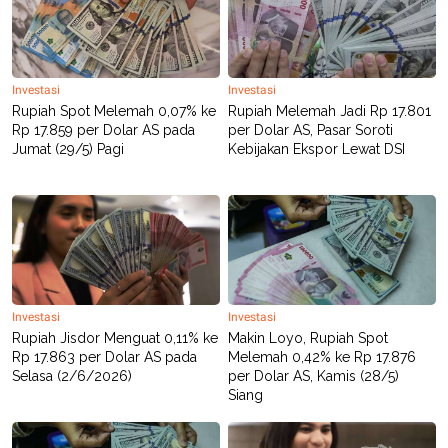
R
T
I
S
I
N
G
Investasi
Investasi
Rupiah Spot Melemah 0,07% ke
Rupiah Melemah Jadi Rp 17.801
K
Rp 17.859 per Dolar AS pada
per Dolar AS, Pasar Soroti
G
M
Jumat (29/5) Pagi
Kebijakan Ekspor Lewat DSI
E
D
I
A
.
I
D
Investasi
Investasi
SITEMAP
PROFILE
TERM
Rupiah Jisdor Menguat 0,11% ke
Makin Loyo, Rupiah Spot
OF
Rp 17.863 per Dolar AS pada
Melemah 0,42% ke Rp 17.876
USE
Selasa (2/6/2026)
per Dolar AS, Kamis (28/5)
PEDOMAN
Siang
PEMBERITAAN
SIBER
PRIVACY