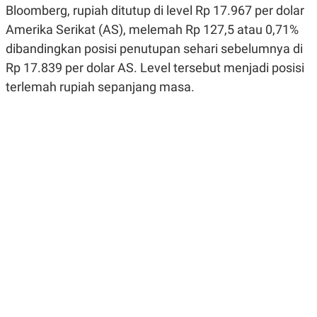
Bloomberg, rupiah ditutup di level Rp 17.967 per dolar
R
G
S
I
Amerika Serikat (AS), melemah Rp 127,5 atau 0,71%
O
O
N
N
dibandingkan posisi penutupan sehari sebelumnya di
A
A
L
L
Rp 17.839 per dolar AS. Level tersebut menjadi posisi
F
terlemah rupiah sepanjang masa.
I
N
A
N
C
E
Y
C
A
A
N
R
G
I
T
T
E
A
R
H
.
U
.
.
K
L
E
I
S
F