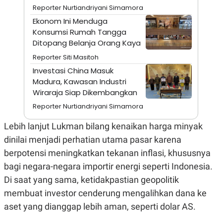
A
I
Reporter Nurtiandriyani Simamora
S
V
K
E
Ekonom Ini Menduga
E
Konsumsi Rumah Tangga
M
Ditopang Belanja Orang Kaya
E
N
Reporter Siti Masitoh
T
E
Investasi China Masuk
R
Madura, Kawasan Industri
I
A
Wiraraja Siap Dikembangkan
N
Reporter Nurtiandriyani Simamora
L
E
Lebih lanjut Lukman bilang kenaikan harga minyak
S
T
dinilai menjadi perhatian utama pasar karena
A
R
berpotensi meningkatkan tekanan inflasi, khususnya
I
bagi negara-negara importir energi seperti Indonesia.
Di saat yang sama, ketidakpastian geopolitik
KANAL
membuat investor cenderung mengalihkan dana ke
aset yang dianggap lebih aman, seperti dolar AS.
P
I
U
M