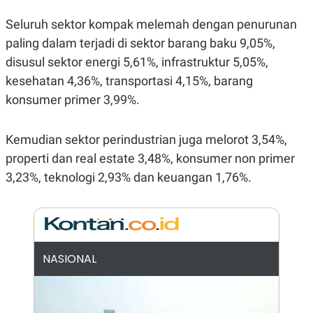
E
R
Seluruh sektor kompak melemah dengan penurunan
F
B
paling dalam terjadi di sektor barang baku 9,05%,
O
U
K
S
disusul sektor energi 5,61%, infrastruktur 5,05%,
U
I
S
N
kesehatan 4,36%, transportasi 4,15%, barang
E
konsumer primer 3,99%.
S
S
I
N
Kemudian sektor perindustrian juga melorot 3,54%,
S
I
properti dan real estate 3,48%, konsumer non primer
G
3,23%, teknologi 2,93% dan keuangan 1,76%.
H
T
S
B
T
E
O
L
C
A
K
N
NASIONAL
S
J
E
A
T
O
U
N
P