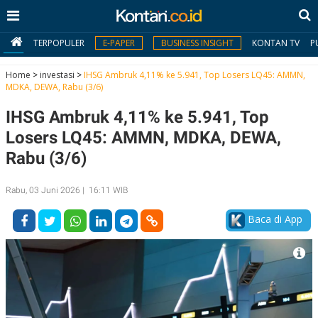
TERPOPULER
E-PAPER
BUSINESS INSIGHT
KONTAN TV
P
Home
>
investasi
>
IHSG Ambruk 4,11% ke 5.941, Top Losers LQ45: AMMN,
MDKA, DEWA, Rabu (3/6)
MY
IHSG Ambruk 4,11% ke 5.941, Top
KONTAN
Losers LQ45: AMMN, MDKA, DEWA,
Daftar
Rabu (3/6)
Masuk
Rabu, 03 Juni 2026 | 16:11 WIB
Baca di App
BERITA
I
N
N
A
V
S
E
I
S
O
T
N