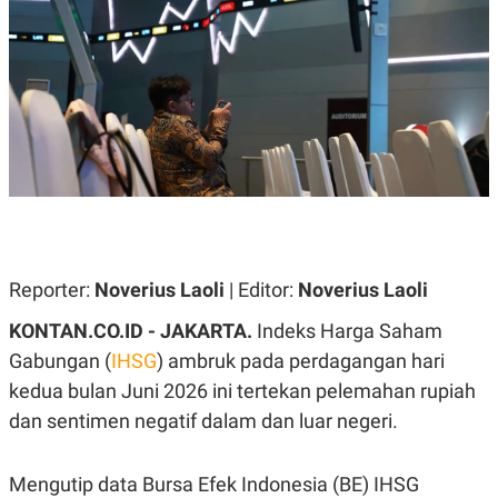
A
A
S
L
I
K
I
E
N
U
D
A
U
N
S
G
T
A
R
N
I
P
I
E
N
L
T
Reporter:
U
E
Noverius Laoli
| Editor:
Noverius Laoli
A
R
N
N
KONTAN.CO.ID - JAKARTA.
Indeks Harga Saham
G
A
Gabungan (
U
S
IHSG
) ambruk pada perdagangan hari
S
I
kedua bulan Juni 2026 ini tertekan pelemahan rupiah
A
O
H
N
dan sentimen negatif dalam dan luar negeri.
A
A
L
P
R
Mengutip data Bursa Efek Indonesia (BE) IHSG
E
E