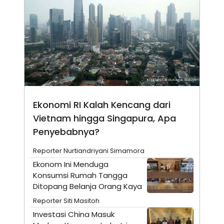
N
S
E
E
W
R
S
E
S
M
E
O
T
N
U
I
P
A
A
K
D
I
V
L
Ekonomi RI Kalah Kencang dari
A
Vietnam hingga Singapura, Apa
S
K
Penyebabnya?
O
R
P
Reporter Nurtiandriyani Simamora
O
Ekonom Ini Menduga
R
A
Konsumsi Rumah Tangga
S
Ditopang Belanja Orang Kaya
I
Reporter Siti Masitoh
K
N
I
A
Investasi China Masuk
L
T