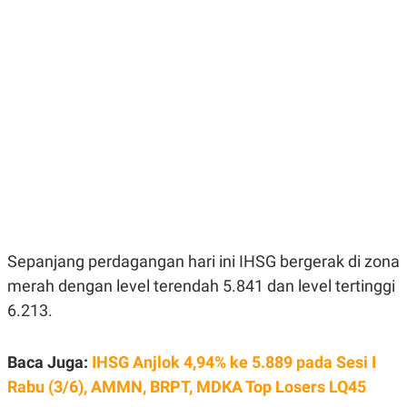
E
E
H
S
A
T
T
Y
A
L
N
E
E
A
N
N
G
A
L
L
I
I
S
S
H
I
S
E
K
X
O
E
L
Sepanjang perdagangan hari ini IHSG bergerak di zona
C
O
U
M
merah dengan level terendah 5.841 dan level tertinggi
T
6.213.
I
V
E
C
Baca Juga:
IHSG Anjlok 4,94% ke 5.889 pada Sesi I
O
R
Rabu (3/6), AMMN, BRPT, MDKA Top Losers LQ45
N