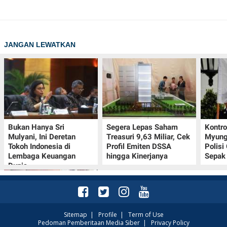
JANGAN LEWATKAN
Bukan Hanya Sri
Segera Lepas Saham
Kontr
Mulyani, Ini Deretan
Treasuri 9,63 Miliar, Cek
Myung-
Tokoh Indonesia di
Profil Emiten DSSA
Polisi
Lembaga Keuangan
hingga Kinerjanya
Sepak 
Dunia
Sitemap
|
Profile
|
Term of Use
Pedoman Pemberitaan Media Siber
|
Privacy Policy