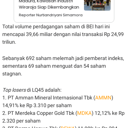
Madura, Kawasan Industri
A
I
Wiraraja Siap Dikembangkan
S
V
K
E
Reporter Nurtiandriyani Simamora
E
M
E
Total volume perdagangan saham di BEI hari ini
N
mencapai 39,66 miliar dengan nilai transaksi Rp 24,99
T
E
triliun.
R
I
A
N
Sebanyak 692 saham melemah jadi pemberat indeks,
L
sementara 69 saham menguat dan 54 saham
E
stagnan.
S
T
A
R
Top losers
di LQ45 adalah:
I
1. PT Amman Mineral Internasional Tbk (
AMMN
)
14,91% ke Rp 3.310 per saham
KANAL
2. PT Merdeka Copper Gold Tbk (
MDKA
) 12,12% ke Rp
2.320 per saham
P
I
U
M