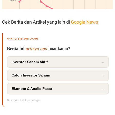
R
T
I
S
I
N
Cek Berita dan Artikel yang lain di
Google News
G
K
G
M
ANALISIS UNTUKMU
E
D
Berita ini
artinya apa
buat kamu?
I
A
.
Investor Saham Aktif
→
I
D
Calon Investor Saham
→
SITEMAP
PROFILE
TERM
Ekonom & Analis Pasar
→
OF
USE
PEDOMAN
🔒 Gratis · Tidak perlu login
PEMBERITAAN
SIBER
PRIVACY