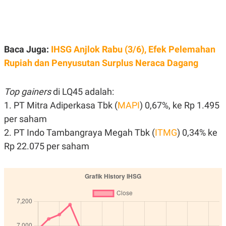
C
L
A
E
D
A
E
S
M
E
Y
.
Baca Juga:
IHSG Anjlok Rabu (3/6), Efek Pelemahan
I
D
Rupiah dan Penyusutan Surplus Neraca Dagang
L
K
A
I
N
N
Top gainers
di LQ45 adalah:
G
E
1. PT Mitra Adiperkasa Tbk (
MAPI
) 0,67%, ke Rp 1.495
G
R
A
J
per saham
N
A
A
E
2. PT Indo Tambangraya Megah Tbk (
ITMG
) 0,34% ke
N
M
C
I
Rp 22.075 per saham
E
T
T
E
A
N
K
E
A
P
D
A
V
P
E
E
R