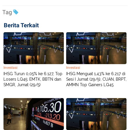
POLICY
Tag
Berita Terkait
Investasi
Investasi
IHSG Turun 0,05% ke 6.127, Top
IHSG Menguat 1,43% ke 6.217 di
Losers LQ45: EMTK, BBTN dan
Sesi I Jumat (29/5), CUAN, BRPT,
SMGR, Jumat (29/5)
AMMN Top Gainers LQ45