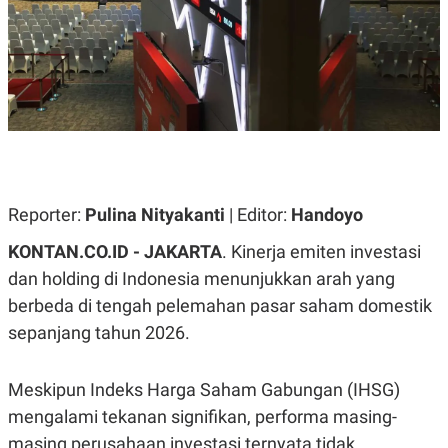
A
A
S
L
I
K
I
E
N
U
D
A
U
N
S
G
T
A
R
N
I
P
I
Reporter:
Pulina Nityakanti
| Editor:
Handoyo
E
N
L
T
KONTAN.CO.ID - JAKARTA
. Kinerja emiten investasi
U
E
A
R
dan holding di Indonesia menunjukkan arah yang
N
N
berbeda di tengah pelemahan pasar saham domestik
G
A
U
S
sepanjang tahun 2026.
S
I
A
O
H
N
A
A
Meskipun Indeks Harga Saham Gabungan (IHSG)
L
mengalami tekanan signifikan, performa masing-
P
R
masing perusahaan investasi ternyata tidak
E
E