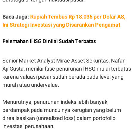
R
T
I
S
Baca Juga:
Rupiah Tembus Rp 18.036 per Dolar AS,
I
N
Ini Strategi Investasi yang Disarankan Pengamat
G
K
G
Pelemahan IHSG Dinilai Sudah Terbatas
M
E
D
I
Senior Market Analyst Mirae Asset Sekuritas, Nafan
A
.
Aji Gusta, menilai fase penurunan IHSG mulai terbatas
I
karena valuasi pasar sudah berada pada level yang
D
murah atau undervalue.
SITEMAP
PROFILE
TERM
Menurutnya, penurunan indeks lebih banyak
OF
berdampak pada munculnya kerugian yang belum
USE
PEDOMAN
direalisasikan (unrealized loss) dalam portofolio
PEMBERITAAN
investasi perusahaan.
SIBER
PRIVACY