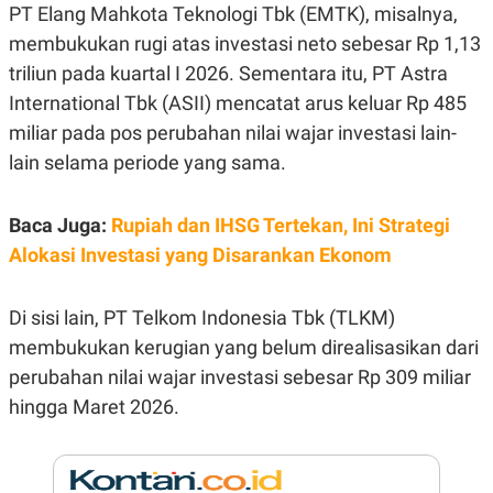
E
PT Elang Mahkota Teknologi Tbk (EMTK), misalnya,
R
membukukan rugi atas investasi neto sebesar Rp 1,13
F
B
O
U
triliun pada kuartal I 2026. Sementara itu, PT Astra
K
S
International Tbk (ASII) mencatat arus keluar Rp 485
U
I
S
N
miliar pada pos perubahan nilai wajar investasi lain-
E
S
lain selama periode yang sama.
S
I
N
Baca Juga:
Rupiah dan IHSG Tertekan, Ini Strategi
S
I
Alokasi Investasi yang Disarankan Ekonom
G
H
T
Di sisi lain, PT Telkom Indonesia Tbk (TLKM)
S
B
T
E
membukukan kerugian yang belum direalisasikan dari
O
L
perubahan nilai wajar investasi sebesar Rp 309 miliar
C
A
K
N
hingga Maret 2026.
S
J
E
A
T
O
U
N
P