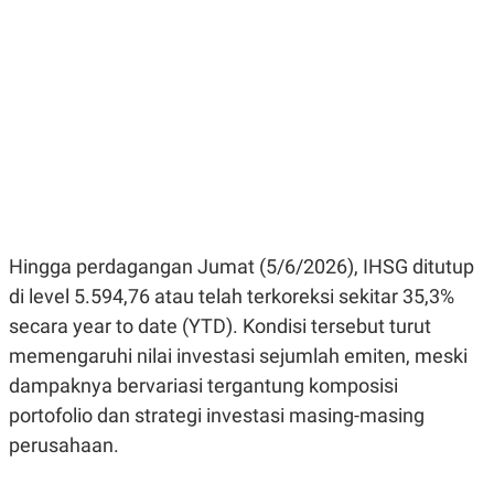
E
E
H
S
A
T
T
Y
A
L
N
E
E
A
N
N
G
A
L
L
I
I
S
S
H
I
S
Hingga perdagangan Jumat (5/6/2026), IHSG ditutup
E
K
X
O
di level 5.594,76 atau telah terkoreksi sekitar 35,3%
E
L
C
O
secara year to date (YTD). Kondisi tersebut turut
U
M
memengaruhi nilai investasi sejumlah emiten, meski
T
I
dampaknya bervariasi tergantung komposisi
V
E
portofolio dan strategi investasi masing-masing
C
perusahaan.
O
R
N