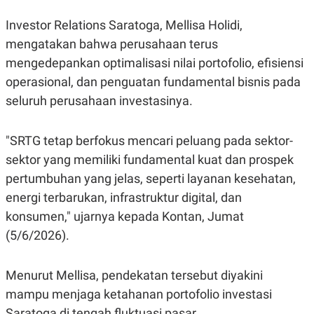
C
L
A
E
Investor Relations Saratoga, Mellisa Holidi,
D
A
E
S
mengatakan bahwa perusahaan terus
M
E
Y
.
mengedepankan optimalisasi nilai portofolio, efisiensi
I
operasional, dan penguatan fundamental bisnis pada
D
seluruh perusahaan investasinya.
L
K
A
I
N
N
G
E
"SRTG tetap berfokus mencari peluang pada sektor-
G
R
A
J
sektor yang memiliki fundamental kuat dan prospek
N
A
pertumbuhan yang jelas, seperti layanan kesehatan,
A
E
N
M
energi terbarukan, infrastruktur digital, dan
C
I
E
T
konsumen," ujarnya kepada Kontan, Jumat
T
E
(5/6/2026).
A
N
K
E
A
Menurut Mellisa, pendekatan tersebut diyakini
P
D
A
V
mampu menjaga ketahanan portofolio investasi
P
E
E
R
Saratoga di tengah fluktuasi pasar.