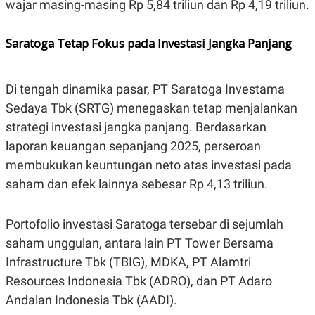
wajar masing-masing Rp 5,84 triliun dan Rp 4,19 triliun.
S
A
A
G
T
E
D
S
Saratoga Tetap Fokus pada Investasi Jangka Panjang
A
T
A
Di tengah dinamika pasar, PT Saratoga Investama
K
L
O
I
Sedaya Tbk (SRTG) menegaskan tetap menjalankan
N
P
T
S
strategi investasi jangka panjang. Berdasarkan
A
U
laporan keuangan sepanjang 2025, perseroan
N
S
T
membukukan keuntungan neto atas investasi pada
V
saham dan efek lainnya sebesar Rp 4,13 triliun.
JARINGAN
Portofolio investasi Saratoga tersebar di sejumlah
K
P
saham unggulan, antara lain PT Tower Bersama
O
R
Infrastructure Tbk (TBIG), MDKA, PT Alamtri
N
E
T
S
Resources Indonesia Tbk (ADRO), dan PT Adaro
A
S
N
R
Andalan Indonesia Tbk (AADI).
A
E