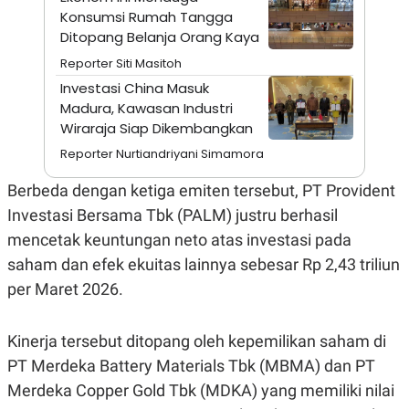
A
I
Konsumsi Rumah Tangga
S
V
K
E
Ditopang Belanja Orang Kaya
E
Reporter Siti Masitoh
M
E
Investasi China Masuk
N
Madura, Kawasan Industri
T
E
Wiraraja Siap Dikembangkan
R
I
Reporter Nurtiandriyani Simamora
A
N
Berbeda dengan ketiga emiten tersebut, PT Provident
L
Investasi Bersama Tbk (PALM) justru berhasil
E
S
mencetak keuntungan neto atas investasi pada
T
saham dan efek ekuitas lainnya sebesar Rp 2,43 triliun
A
R
per Maret 2026.
I
Kinerja tersebut ditopang oleh kepemilikan saham di
KANAL
PT Merdeka Battery Materials Tbk (MBMA) dan PT
P
I
Merdeka Copper Gold Tbk (MDKA) yang memiliki nilai
U
M