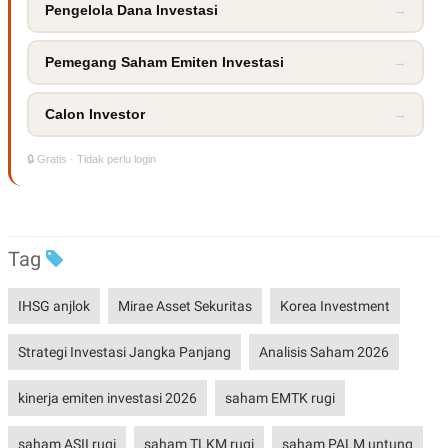
Pengelola Dana Investasi
→
Pemegang Saham Emiten Investasi
→
Calon Investor
→
🔒 Gratis · Tidak perlu login
Tag
IHSG anjlok
Mirae Asset Sekuritas
Korea Investment
Strategi Investasi Jangka Panjang
Analisis Saham 2026
kinerja emiten investasi 2026
saham EMTK rugi
saham ASII rugi
saham TLKM rugi
saham PALM untung