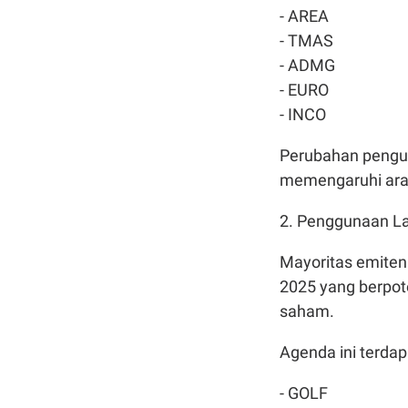
- AREA
- TMAS
- ADMG
- EURO
- INCO
Perubahan pengur
memengaruhi arah
2. Penggunaan La
Mayoritas emite
2025 yang berpo
saham.
Agenda ini terdap
- GOLF