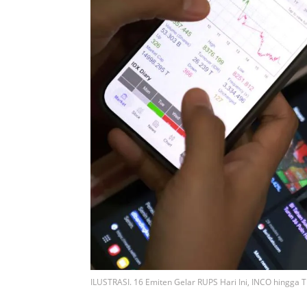
ILUSTRASI. 16 Emiten Gelar RUPS Hari Ini, INCO hingg