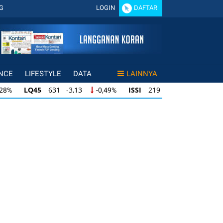
G
LOGIN
DAFTAR
NCE
LIFESTYLE
DATA
LAINNYA
LQ45
631 -3,13
ISSI
219 -0,63
,28%
-0,49%
-0,29%
LQ45
631 -3,13
ISSI
219 -0,63
28%
-0,49%
-0,29%
ISSI
219 -0,63
IDX30
354 -1,64
49%
-0,29%
-0,46%