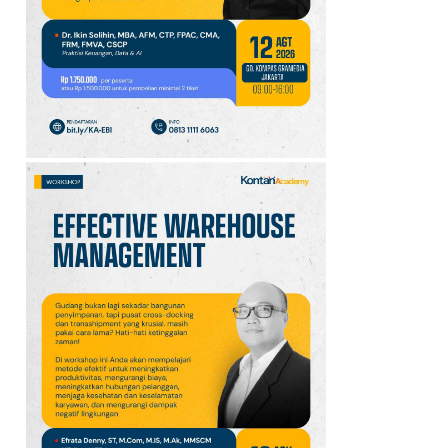
10
Jadwal Persija vs Arema
FC Perebutan Juara 3
Piala Presiden 2026,
Kick-off Sore Ini