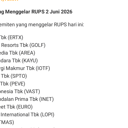
ng Menggelar RUPS 2 Juni 2026
emiten yang menggelar RUPS hari ini:
 Tbk (ERTX)
nk Resorts Tbk (GOLF)
Media Tbk (AREA)
udara Tbk (KAYU)
rgi Makmur Tbk (IOTF)
i Tbk (SPTO)
 Tbk (PEVE)
onesia Tbk (VAST)
Andalan Prima Tbk (INET)
eet Tbk (EURO)
 International Tbk (LOPI)
(TMAS)