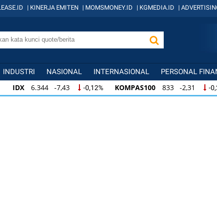
EASE.ID
|
KINERJA EMITEN
|
MOMSMONEY.ID
|
KGMEDIA.ID
|
ADVERTISIN
INDUSTRI
NASIONAL
INTERNASIONAL
PERSONAL FINA
IDX
6.344 -7,43
KOMPAS100
833 -2,31
-0,12%
-0
IDX
6.344 -7,43
KOMPAS100
833 -2,31
-0,12%
-0,
KOMPAS100
833 -2,31
LQ45
631 -3,13
-0,28%
-0,