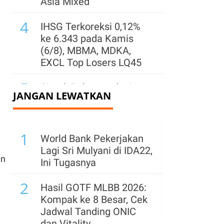
Asia Mixed
4
IHSG Terkoreksi 0,12%
ke 6.343 pada Kamis
(6/8), MBMA, MDKA,
EXCL Top Losers LQ45
5
Simak Rekomendasi
JANGAN LEWATKAN
Teknikal Saham ENRG,
AADI, dan AMRT untuk
Jumat (7/8)
1
World Bank Pekerjakan
6
Kinerja Surya Semesta
Lagi Sri Mulyani di IDA22,
an
Internusa (SSIA) Pulih
Ini Tugasnya
per Semester I 2026,
2
Simak Prospeknya
Hasil GOTF MLBB 2026:
Kompak ke 8 Besar, Cek
7
Pemegang Saham
Jadwal Tanding ONIC
Sentul City (BKSL) Jual
dan Vitality