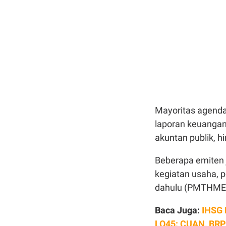
Mayoritas agenda
laporan keuangan
akuntan publik, h
Beberapa emiten 
kegiatan usaha, 
dahulu (PMTHMETD
Baca Juga:
IHSG M
LQ45: CUAN, BR