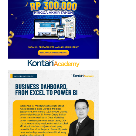
Baru, Ini Daftar 54
Saham HSC BEI per 6
Agustus 2026
7
UEFA hingga Luis Figo,
Ini Daftar Pihak yang
Menentang Gianni
Infantino
8
Krisis Migrasi Ancam
Status Maroko sebagai
Tuan Rumah Piala Dunia
2030
9
Promo Super Hemat
Indomaret 6–19 Agustus
2026, Diskon Kebutuhan
Rumah hingga 40%