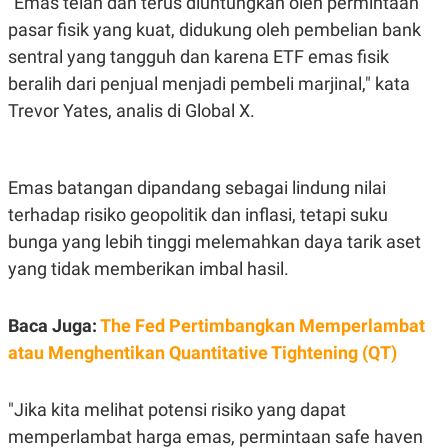
"Emas telah dan terus diuntungkan oleh permintaan
S
A
A
G
pasar fisik yang kuat, didukung oleh pembelian bank
T
E
D
S
sentral yang tangguh dan karena ETF emas fisik
A
beralih dari penjual menjadi pembeli marjinal," kata
T
A
Trevor Yates, analis di Global X.
K
L
O
I
N
P
T
S
Emas batangan dipandang sebagai lindung nilai
A
U
N
S
terhadap risiko geopolitik dan inflasi, tetapi suku
T
bunga yang lebih tinggi melemahkan daya tarik aset
V
yang tidak memberikan imbal hasil.
JARINGAN
Baca Juga:
The Fed Pertimbangkan Memperlambat
K
P
atau Menghentikan Quantitative Tightening (QT)
O
R
N
E
T
S
A
S
"Jika kita melihat potensi risiko yang dapat
N
R
memperlambat harga emas, permintaan safe haven
A
E