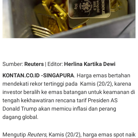
A
A
S
L
I
K
I
E
N
U
D
A
U
N
S
G
T
A
R
N
I
Sumber:
Reuters
| Editor:
Herlina Kartika Dewi
P
I
E
N
L
T
KONTAN.CO.ID -SINGAPURA
. Harga emas bertahan
U
E
mendekati rekor tertinggi pada Kamis (20/2), karena
A
R
N
N
investor beralih ke emas batangan untuk keamanan di
G
A
U
S
tengah kekhawatiran rencana tarif Presiden AS
S
I
Donald Trump akan memicu inflasi dan perang
A
O
H
N
dagang global.
A
A
L
P
R
Mengutip
Reuters,
Kamis (20/2), harga emas spot naik
E
E