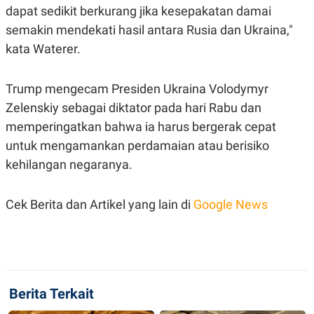
C
L
dapat sedikit berkurang jika kesepakatan damai
A
E
D
A
semakin mendekati hasil antara Rusia dan Ukraina,"
E
S
kata Waterer.
M
E
Y
.
I
D
Trump mengecam Presiden Ukraina Volodymyr
L
K
Zelenskiy sebagai diktator pada hari Rabu dan
A
I
N
N
memperingatkan bahwa ia harus bergerak cepat
G
E
untuk mengamankan perdamaian atau berisiko
G
R
A
J
kehilangan negaranya.
N
A
A
E
N
M
C
I
Cek Berita dan Artikel yang lain di
Google News
E
T
T
E
A
N
K
E
A
P
D
A
V
Berita Terkait
P
E
E
R