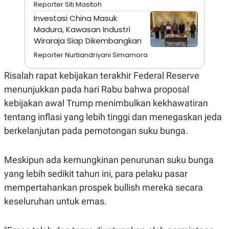
A
I
Reporter Siti Masitoh
S
V
Investasi China Masuk
K
E
E
Madura, Kawasan Industri
M
Wiraraja Siap Dikembangkan
E
N
Reporter Nurtiandriyani Simamora
T
E
Risalah rapat kebijakan terakhir Federal Reserve
R
I
menunjukkan pada hari Rabu bahwa proposal
A
N
kebijakan awal Trump menimbulkan kekhawatiran
L
tentang inflasi yang lebih tinggi dan menegaskan jeda
E
berkelanjutan pada pemotongan suku bunga.
S
T
A
R
Meskipun ada kemungkinan penurunan suku bunga
I
yang lebih sedikit tahun ini, para pelaku pasar
mempertahankan prospek bullish mereka secara
KANAL
keseluruhan untuk emas.
P
I
U
M