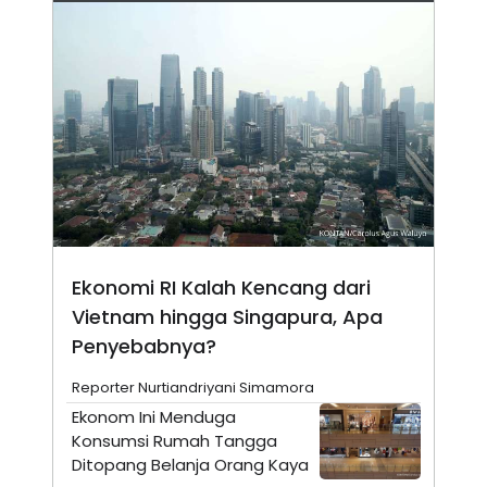
N
S
E
E
W
R
S
E
S
M
E
O
T
N
U
I
P
A
A
K
D
I
V
L
A
S
K
Ekonomi RI Kalah Kencang dari
O
R
Vietnam hingga Singapura, Apa
P
Penyebabnya?
O
R
A
Reporter Nurtiandriyani Simamora
S
I
Ekonom Ini Menduga
Konsumsi Rumah Tangga
K
N
I
A
Ditopang Belanja Orang Kaya
L
T