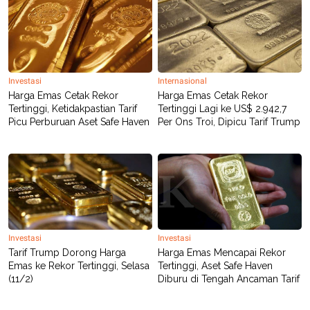
R
T
I
S
I
N
G
K
Investasi
Internasional
G
Harga Emas Cetak Rekor
Harga Emas Cetak Rekor
M
Tertinggi, Ketidakpastian Tarif
Tertinggi Lagi ke US$ 2.942,7
E
Picu Perburuan Aset Safe Haven
Per Ons Troi, Dipicu Tarif Trump
D
I
A
.
I
D
SITEMAP
PROFILE
TERM
Investasi
Investasi
OF
Tarif Trump Dorong Harga
Harga Emas Mencapai Rekor
USE
Emas ke Rekor Tertinggi, Selasa
Tertinggi, Aset Safe Haven
PEDOMAN
(11/2)
Diburu di Tengah Ancaman Tarif
PEMBERITAAN
SIBER
PRIVACY