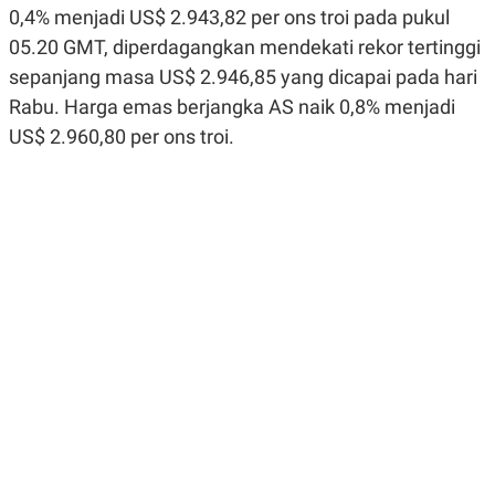
R
G
0,4% menjadi US$ 2.943,82 per ons troi pada pukul
S
I
05.20 GMT, diperdagangkan mendekati rekor tertinggi
O
O
N
N
sepanjang masa US$ 2.946,85 yang dicapai pada hari
A
A
L
L
Rabu. Harga emas berjangka AS naik 0,8% menjadi
F
US$ 2.960,80 per ons troi.
I
N
A
N
C
E
Y
C
A
A
N
R
G
I
T
T
E
A
R
H
.
U
.
.
K
L
E
I
S
F