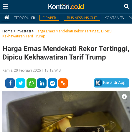
TERPOPULER
E-PAPER
BUSINESS INSIGHT
KONTAN TV
P
Home
>
investasi
>
Harga Emas Mendekati Rekor Tertinggi, Dipicu
Kekhawatiran Tarif Trump
MY
Harga Emas Mendekati Rekor Tertinggi,
KONTAN
Dipicu Kekhawatiran Tarif Trump
Daftar
Kamis, 20 Februari 2025 | 13:12 WIB
Masuk
Baca di App
BERITA
I
N
N
A
V
S
E
I
S
O
T
N