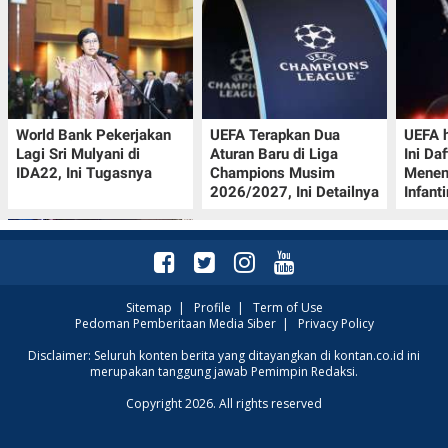
World Bank Pekerjakan
UEFA Terapkan Dua
UEFA h
Lagi Sri Mulyani di
Aturan Baru di Liga
Ini Da
IDA22, Ini Tugasnya
Champions Musim
Menen
2026/2027, Ini Detailnya
Infant
Sitemap
|
Profile
|
Term of Use
Pedoman Pemberitaan Media Siber
|
Privacy Policy
Jadwal Perempat Final
Disclaimer: Seluruh konten berita yang ditayangkan di kontan.co.id ini
merupakan tanggung jawab Pemimpin Redaksi.
GOTF MLBB 2026: ONIC
dan Vitality Bersiap
Copyright 2026. All rights reserved
Amankan Semifinal