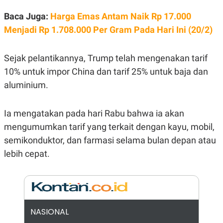
E
R
Baca Juga:
Harga Emas Antam Naik Rp 17.000
F
B
Menjadi Rp 1.708.000 Per Gram Pada Hari Ini (20/2)
O
U
K
S
U
I
S
N
Sejak pelantikannya, Trump telah mengenakan tarif
E
10% untuk impor China dan tarif 25% untuk baja dan
S
S
aluminium.
I
N
S
I
Ia mengatakan pada hari Rabu bahwa ia akan
G
mengumumkan tarif yang terkait dengan kayu, mobil,
H
T
semikonduktor, dan farmasi selama bulan depan atau
S
B
lebih cepat.
T
E
O
L
C
A
K
N
S
J
E
A
T
O
NASIONAL
U
N
P