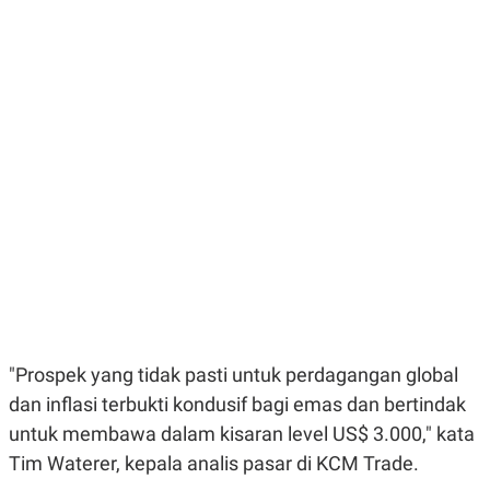
E
E
H
S
A
T
T
Y
A
L
N
E
E
A
N
N
G
A
L
L
I
I
S
S
H
I
S
E
K
X
O
E
L
C
O
U
M
T
I
"Prospek yang tidak pasti untuk perdagangan global
V
dan inflasi terbukti kondusif bagi emas dan bertindak
E
C
untuk membawa dalam kisaran level US$ 3.000," kata
O
R
Tim Waterer, kepala analis pasar di KCM Trade.
N