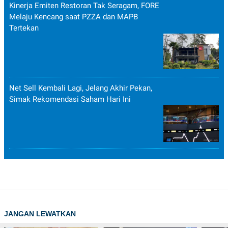
Kinerja Emiten Restoran Tak Seragam, FORE
Melaju Kencang saat PZZA dan MAPB
Tertekan
Net Sell Kembali Lagi, Jelang Akhir Pekan,
Simak Rekomendasi Saham Hari Ini
JANGAN LEWATKAN