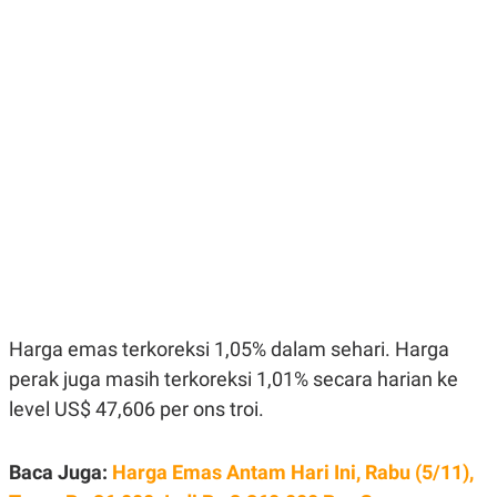
E
E
H
S
A
T
T
Y
A
L
N
E
E
A
N
N
G
A
L
L
I
I
S
S
H
I
S
E
K
X
O
E
L
C
O
U
M
Harga emas terkoreksi 1,05% dalam sehari. Harga
T
perak juga masih terkoreksi 1,01% secara harian ke
I
V
level US$ 47,606 per ons troi.
E
C
O
R
Baca Juga:
Harga Emas Antam Hari Ini, Rabu (5/11),
N