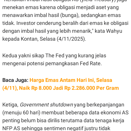
C
L
A
E
menekan emas karena obligasi menjadi aset yang
D
A
menawarkan imbal hasil (bunga), sedangkan emas
E
S
M
E
tidak. Investor cenderung beralih dari emas ke obligasi
Y
.
I
dengan imbal hasil yang lebih menarik," kata Wahyu
D
kepada Kontan, Selasa (4/11/2025).
L
K
A
I
N
N
Kedua yakni sikap The Fed yang kurang jelas
G
E
G
R
mengenai potensi pemangkasan Fed Rate.
A
J
N
A
A
E
N
M
Baca Juga:
Harga Emas Antam Hari Ini, Selasa
C
I
(4/11), Naik Rp 8.000 Jadi Rp 2.286.000 Per Gram
E
T
T
E
A
N
K
Ketiga,
Government shutdown
yang berkepanjangan
E
A
(menuju 60 hari) membuat beberapa data ekonomi AS
P
D
A
V
penting belum bisa dirilis terutama data tenaga kerja
P
E
NFP AS sehingga sentimen negatif justru tidak
E
R