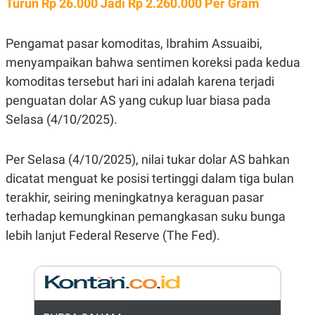
Turun Rp 26.000 Jadi Rp 2.260.000 Per Gram
E
R
F
B
Pengamat pasar komoditas, Ibrahim Assuaibi,
O
U
K
S
menyampaikan bahwa sentimen koreksi pada kedua
U
I
S
N
komoditas tersebut hari ini adalah karena terjadi
E
penguatan dolar AS yang cukup luar biasa pada
S
S
Selasa (4/10/2025).
I
N
S
I
Per Selasa (4/10/2025), nilai tukar dolar AS bahkan
G
dicatat menguat ke posisi tertinggi dalam tiga bulan
H
T
terakhir, seiring meningkatnya keraguan pasar
S
B
terhadap kemungkinan pemangkasan suku bunga
T
E
O
L
lebih lanjut Federal Reserve (The Fed).
C
A
K
N
S
J
E
A
T
O
U
N
P