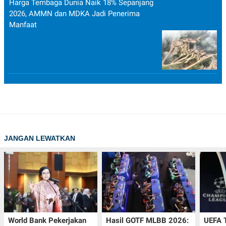
Harga Tembaga Dunia Naik 18% Sepanjang
2026, AMMN dan MDKA Jadi Penerima
Manfaat
JANGAN LEWATKAN
World Bank Pekerjakan
Hasil GOTF MLBB 2026:
UEFA 