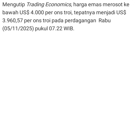
Mengutip
R
G
Trading Economics,
harga emas merosot ke
S
I
bawah US$ 4.000 per ons troi, tepatnya menjadi US$
O
O
N
N
3.960,57 per ons troi pada perdagangan Rabu
A
A
L
L
(05/11/2025) pukul 07.22 WIB.
F
I
N
A
N
C
E
Y
C
A
A
N
R
G
I
T
T
E
A
R
H
.
U
.
.
K
L
E
I
S
F