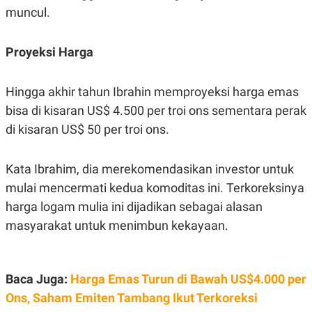
R
T
muncul.
I
S
I
N
Proyeksi Harga
G
K
Hingga akhir tahun Ibrahin memproyeksi harga emas
G
M
bisa di kisaran US$ 4.500 per troi ons sementara perak
E
D
di kisaran US$ 50 per troi ons.
I
A
.
Kata Ibrahim, dia merekomendasikan investor untuk
I
D
mulai mencermati kedua komoditas ini. Terkoreksinya
harga logam mulia ini dijadikan sebagai alasan
masyarakat untuk menimbun kekayaan.
SITEMAP
PROFILE
TERM
OF
USE
PEDOMAN
Baca Juga:
Harga Emas Turun di Bawah US$4.000 per
PEMBERITAAN
SIBER
Ons, Saham Emiten Tambang Ikut Terkoreksi
PRIVACY