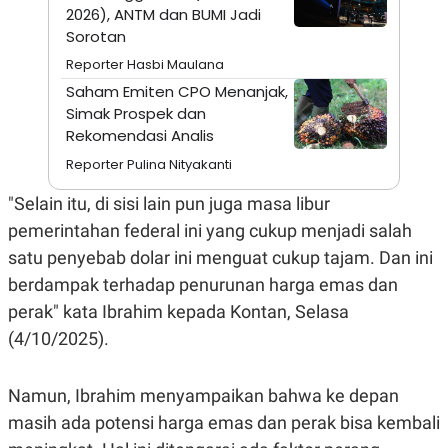
A
I
2026), ANTM dan BUMI Jadi
S
V
Sorotan
K
E
E
Reporter Hasbi Maulana
M
E
Saham Emiten CPO Menanjak,
N
Simak Prospek dan
T
Rekomendasi Analis
E
R
Reporter Pulina Nityakanti
I
A
N
"Selain itu, di sisi lain pun juga masa libur
L
pemerintahan federal ini yang cukup menjadi salah
E
satu penyebab dolar ini menguat cukup tajam. Dan ini
S
T
berdampak terhadap penurunan harga emas dan
A
R
perak" kata Ibrahim kepada Kontan, Selasa
I
(4/10/2025).
KANAL
Namun, Ibrahim menyampaikan bahwa ke depan
masih ada potensi harga emas dan perak bisa kembali
P
I
U
M