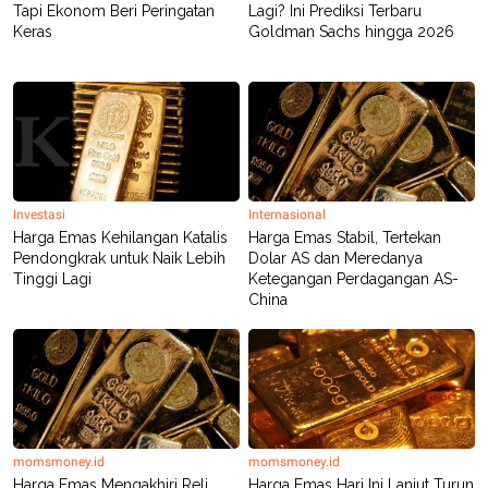
Tapi Ekonom Beri Peringatan
Lagi? Ini Prediksi Terbaru
Keras
Goldman Sachs hingga 2026
Investasi
Internasional
Harga Emas Kehilangan Katalis
Harga Emas Stabil, Tertekan
Pendongkrak untuk Naik Lebih
Dolar AS dan Meredanya
Tinggi Lagi
Ketegangan Perdagangan AS-
China
momsmoney.id
momsmoney.id
Harga Emas Mengakhiri Reli
Harga Emas Hari Ini Lanjut Turun