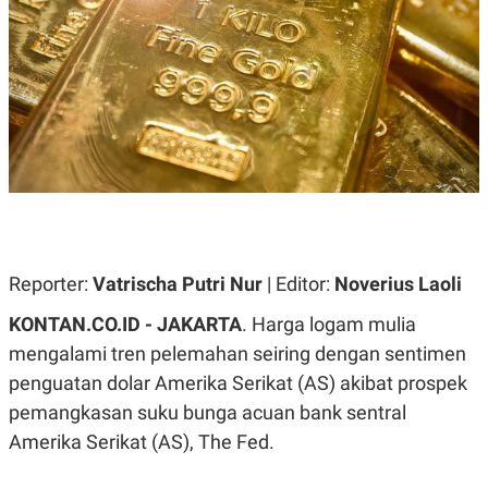
A
A
S
L
I
K
I
E
N
U
D
A
U
N
S
G
T
A
R
N
I
P
I
E
N
L
T
Reporter:
U
E
Vatrischa Putri Nur
| Editor:
Noverius Laoli
A
R
N
N
KONTAN.CO.ID - JAKARTA
. Harga logam mulia
G
A
mengalami tren pelemahan seiring dengan sentimen
U
S
S
I
penguatan dolar Amerika Serikat (AS) akibat prospek
A
O
H
N
pemangkasan suku bunga acuan bank sentral
A
A
L
Amerika Serikat (AS), The Fed.
P
R
E
E