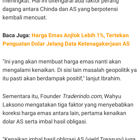
meningkat. Hal ini ditengarai ada faktor perang
S
A
A
G
dagang antara Chinda dan AS yang berpotensi
T
E
D
S
kembali mencuat.
A
T
A
Baca Juga:
Harga Emas Anjlok Lebih 1%, Tertekan
K
L
Penguatan Dolar Jelang Data Ketenagakerjaan AS
O
I
N
P
T
S
A
U
"Ini yang akan membuat harga emas nanti akan
N
S
mengalami kenaikan. Di sisi lain masalah geopolitik ya
T
V
itu pasti akan berdampak positif," lanjut Ibrahim.
JARINGAN
Sementara itu, Founder
Traderindo.com
, Wahyu
Laksono mengatakan tiga faktor yang menyebabkan
K
P
O
R
koreksi harga emas antara lain, pertama kenaikan
N
E
dolar AS serta imbal hasil obligasi.
T
S
A
S
N
R
A
E
"Kenaikan imbal hasil obligasi AS (yield Treasury) juga