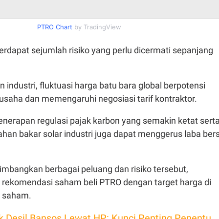
PTRO Chart
by TradingView
erdapat sejumlah risiko yang perlu dicermati sepanjang
n industri, fluktuasi harga batu bara global berpotensi
saha dan memengaruhi negosiasi tarif kontraktor.
o penerapan regulasi pajak karbon yang semakin ketat sert
han bakar solar industri juga dapat menggerus laba bers
bangkan berbagai peluang dan risiko tersebut,
rekomendasi saham beli PTRO dengan target harga di
r saham.
k Desil Bansos Lewat HP: Kunci Penting Penentu