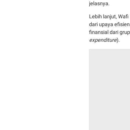
jelasnya.
Lebih lanjut, Waf
dari upaya efisie
finansial dari gr
expenditure
).