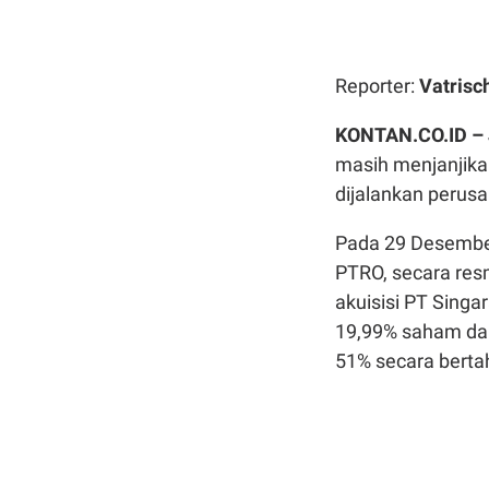
Reporter:
Vatrisc
KONTAN.CO.ID –
masih menjanjika
dijalankan perus
Pada 29 Desember
PTRO, secara res
akuisisi PT Singar
19,99% saham da
51% secara berta