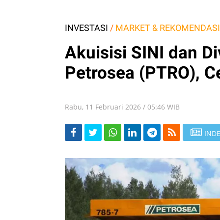
INVESTASI
/
MARKET & REKOMENDASI
Akuisisi SINI dan D
Petrosea (PTRO), 
Rabu, 11 Februari 2026 / 05:46 WIB
INDE