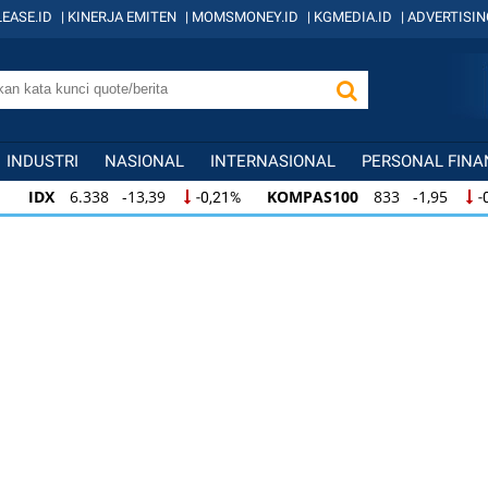
EASE.ID
|
KINERJA EMITEN
|
MOMSMONEY.ID
|
KGMEDIA.ID
|
ADVERTISIN
INDUSTRI
NASIONAL
INTERNASIONAL
PERSONAL FINA
IDX
6.338 -13,39
KOMPAS100
833 -1,95
-0,21%
-
IDX
6.338 -13,39
KOMPAS100
833 -1,95
-0,21%
-
IDX
6.338 -13,39
KOMPAS100
833 -1,95
-0,21%
-