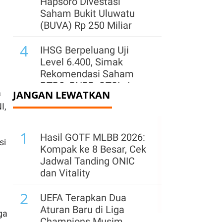
Hapsoro Divestasi
Saham Bukit Uluwatu
(BUVA) Rp 250 Miliar
4
IHSG Berpeluang Uji
Level 6.400, Simak
Rekomendasi Saham
PTRO, BNBR, GTSI, dan
a
JANGAN LEWATKAN
BACH
I,
5
Saham Karya Pacific
1
(IATA) Naik 65% Usai
Hasil GOTF MLBB 2026:
si
Kelar Ganti Pemilik,
Kompak ke 8 Besar, Cek
Kinerja Paruh I Turun
Jadwal Tanding ONIC
dan Vitality
6
Asing Borong Saham
2
Tambang Saat IHSG
UEFA Terapkan Dua
Menguat Kemarin, Cek
Aturan Baru di Liga
ga
yang Banyak Dikoleksi
Champions Musim