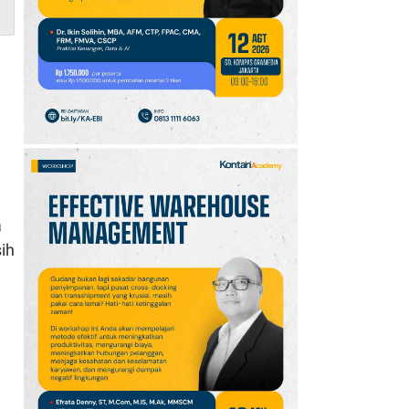
Payung!
10
Simak Prakiraan Cuaca
Jawa Barat Kamis (6/8):
Waspada Hujan Ringan
di 3 Wilayah
a
ih