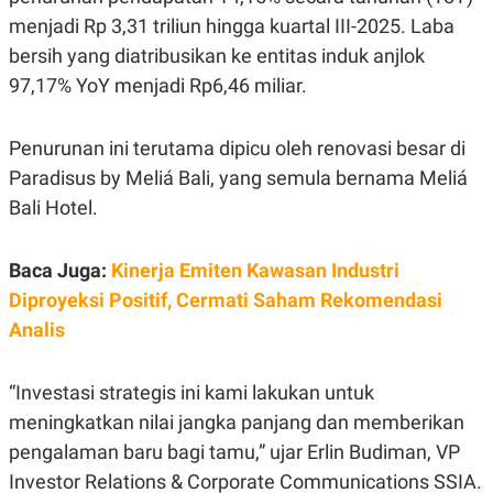
R
G
menjadi Rp 3,31 triliun hingga kuartal III-2025. Laba
S
I
O
O
bersih yang diatribusikan ke entitas induk anjlok
N
N
97,17% YoY menjadi Rp6,46 miliar.
A
A
L
L
F
I
Penurunan ini terutama dipicu oleh renovasi besar di
N
A
Paradisus by Meliá Bali, yang semula bernama Meliá
N
Bali Hotel.
C
E
Y
C
Baca Juga:
Kinerja Emiten Kawasan Industri
A
A
N
R
Diproyeksi Positif, Cermati Saham Rekomendasi
G
I
T
T
Analis
E
A
R
H
.
U
“Investasi strategis ini kami lakukan untuk
.
.
meningkatkan nilai jangka panjang dan memberikan
K
L
pengalaman baru bagi tamu,” ujar Erlin Budiman, VP
E
I
S
F
Investor Relations & Corporate Communications SSIA.