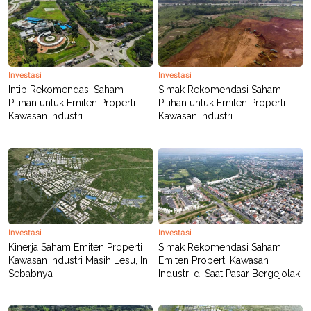
R
T
I
S
I
N
G
Investasi
Investasi
K
Intip Rekomendasi Saham
Simak Rekomendasi Saham
G
M
Pilihan untuk Emiten Properti
Pilihan untuk Emiten Properti
E
Kawasan Industri
Kawasan Industri
D
I
A
.
I
D
SITEMAP
PROFILE
TERM
Investasi
Investasi
OF
Kinerja Saham Emiten Properti
Simak Rekomendasi Saham
USE
Kawasan Industri Masih Lesu, Ini
Emiten Properti Kawasan
PEDOMAN
Sebabnya
Industri di Saat Pasar Bergejolak
PEMBERITAAN
SIBER
PRIVACY