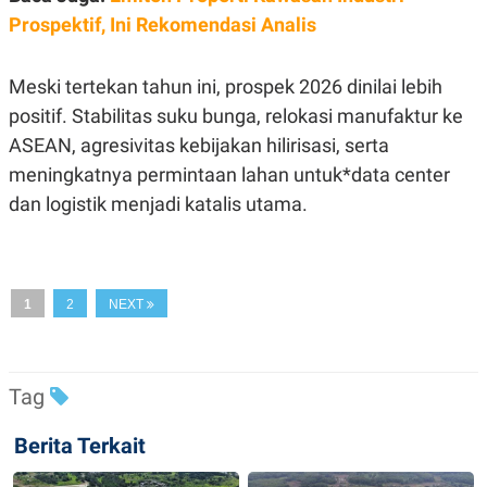
C
L
Prospektif, Ini Rekomendasi Analis
A
E
D
A
E
S
M
E
Meski tertekan tahun ini, prospek 2026 dinilai lebih
Y
.
I
positif. Stabilitas suku bunga, relokasi manufaktur ke
D
ASEAN, agresivitas kebijakan hilirisasi, serta
L
K
meningkatnya permintaan lahan untuk*data center
A
I
N
N
dan logistik menjadi katalis utama.
G
E
G
R
A
J
N
A
A
E
N
M
1
2
NEXT
C
I
E
T
T
E
A
N
K
Tag
E
A
P
D
Berita Terkait
A
V
P
E
E
R