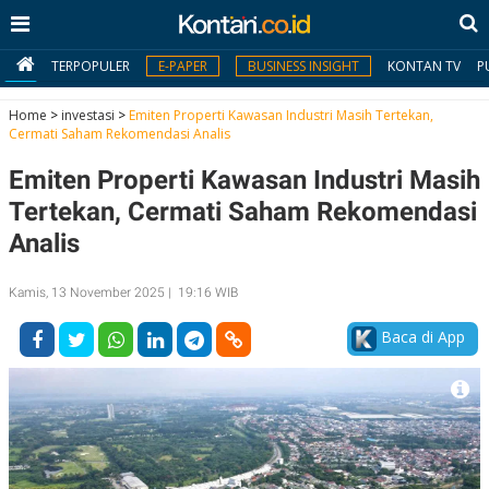
TERPOPULER
E-PAPER
BUSINESS INSIGHT
KONTAN TV
P
Home
>
investasi
>
Emiten Properti Kawasan Industri Masih Tertekan,
Cermati Saham Rekomendasi Analis
MY
Emiten Properti Kawasan Industri Masih
KONTAN
Tertekan, Cermati Saham Rekomendasi
Daftar
Analis
Masuk
Kamis, 13 November 2025 | 19:16 WIB
Baca di App
BERITA
I
N
N
A
V
S
E
I
S
O
T
N