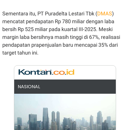
E
E
H
S
A
T
Sementara itu, PT Puradelta Lestari Tbk (
DMAS
)
T
Y
A
L
mencatat pendapatan Rp 780 miliar dengan laba
N
E
bersih Rp 525 miliar pada kuartal III-2025. Meski
E
A
N
N
margin laba bersihnya masih tinggi di 67%, realisasi
G
A
pendapatan prapenjualan baru mencapai 35% dari
L
L
I
I
target tahun ini.
S
S
H
I
S
E
K
X
O
E
L
C
O
NASIONAL
U
M
T
I
V
E
C
O
R
N