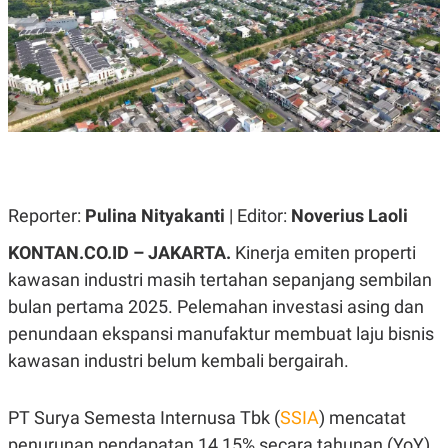
A
A
S
L
I
K
I
E
N
U
D
A
U
N
S
G
T
A
R
N
I
P
I
Reporter:
Pulina Nityakanti
| Editor:
Noverius Laoli
E
N
L
T
KONTAN.CO.ID – JAKARTA.
Kinerja emiten properti
U
E
A
R
kawasan industri masih tertahan sepanjang sembilan
N
N
bulan pertama 2025. Pelemahan investasi asing dan
G
A
U
S
penundaan ekspansi manufaktur membuat laju bisnis
S
I
A
O
kawasan industri belum kembali bergairah.
H
N
A
A
L
PT Surya Semesta Internusa Tbk (
SSIA
) mencatat
P
R
penurunan pendapatan 14,15% secara tahunan (YoY)
E
E