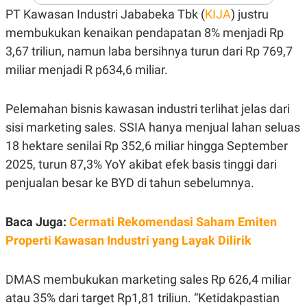
PT Kawasan Industri Jababeka Tbk (
KIJA
) justru
N
S
E
E
membukukan kenaikan pendapatan 8% menjadi Rp
W
R
S
E
3,67 triliun, namun laba bersihnya turun dari Rp 769,7
S
M
E
O
miliar menjadi R p634,6 miliar.
T
N
U
I
P
A
Pelemahan bisnis kawasan industri terlihat jelas dari
A
K
sisi marketing sales. SSIA hanya menjual lahan seluas
D
I
V
L
18 hektare senilai Rp 352,6 miliar hingga September
A
S
2025, turun 87,3% YoY akibat efek basis tinggi dari
K
penjualan besar ke BYD di tahun sebelumnya.
O
R
P
O
Baca Juga:
Cermati Rekomendasi Saham Emiten
R
Properti Kawasan Industri yang Layak Dilirik
A
S
I
DMAS membukukan marketing sales Rp 626,4 miliar
K
N
I
A
atau 35% dari target Rp1,81 triliun. “Ketidakpastian
L
T