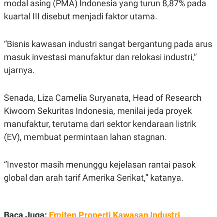
modal asing (PMA) Indonesia yang turun 8,87% pada
S
A
A
G
kuartal III disebut menjadi faktor utama.
T
E
D
S
A
T
“Bisnis kawasan industri sangat bergantung pada arus
A
masuk investasi manufaktur dan relokasi industri,”
K
L
ujarnya.
O
I
N
P
T
S
A
U
Senada, Liza Camelia Suryanata, Head of Research
N
S
T
Kiwoom Sekuritas Indonesia, menilai jeda proyek
V
manufaktur, terutama dari sektor kendaraan listrik
(EV), membuat permintaan lahan stagnan.
JARINGAN
“Investor masih menunggu kejelasan rantai pasok
K
P
O
R
global dan arah tarif Amerika Serikat,” katanya.
N
E
T
S
A
S
N
R
A
E
Baca Juga:
Emiten Properti Kawasan Industri