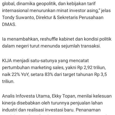
A
I
global, dinamika geopolitik, dan kebijakan tarif
S
V
internasional menurunkan minat investor asing,” jelas
K
E
E
Tondy Suwanto, Direktur & Sekretaris Perusahaan
M
E
DMAS.
N
T
E
Ia menambahkan, reshuffle kabinet dan kondisi politik
R
I
dalam negeri turut menunda sejumlah transaksi.
A
N
L
KIJA menjadi satu-satunya yang mencatat
E
S
pertumbuhan marketing sales, yakni Rp 2,92 triliun,
T
naik 22% YoY, setara 83% dari target tahunan Rp 3,5
A
R
triliun.
I
Analis Infovesta Utama, Ekky Topan, menilai kelesuan
KANAL
kinerja disebabkan oleh turunnya penjualan lahan
P
I
industri dan realisasi investasi baru. Penanaman
U
M