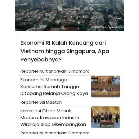
E
R
F
B
O
U
K
S
U
I
S
N
E
Ekonomi RI Kalah Kencang dari
S
S
Vietnam hingga Singapura, Apa
I
Penyebabnya?
N
S
I
Reporter Nurtiandriyani Simamora
G
H
Ekonom Ini Menduga
T
Konsumsi Rumah Tangga
S
B
Ditopang Belanja Orang Kaya
T
E
Reporter Siti Masitoh
O
L
C
A
Investasi China Masuk
K
N
Madura, Kawasan Industri
S
J
E
A
Wiraraja Siap Dikembangkan
T
O
U
N
Reporter Nurtiandriyani Simamora
P