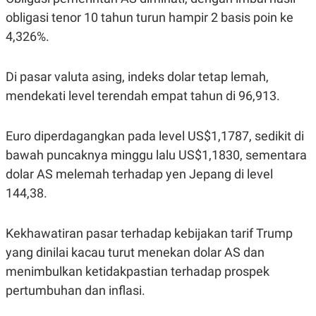
R
T
obligasi tenor 10 tahun turun hampir 2 basis poin ke
I
S
4,326%.
I
N
G
Di pasar valuta asing, indeks dolar tetap lemah,
K
G
mendekati level terendah empat tahun di 96,913.
M
E
D
Euro diperdagangkan pada level US$1,1787, sedikit di
I
A
bawah puncaknya minggu lalu US$1,1830, sementara
.
I
dolar AS melemah terhadap yen Jepang di level
D
144,38.
Kekhawatiran pasar terhadap kebijakan tarif Trump
SITEMAP
PROFILE
TERM
OF
yang dinilai kacau turut menekan dolar AS dan
USE
menimbulkan ketidakpastian terhadap prospek
PEDOMAN
PEMBERITAAN
pertumbuhan dan inflasi.
SIBER
PRIVACY