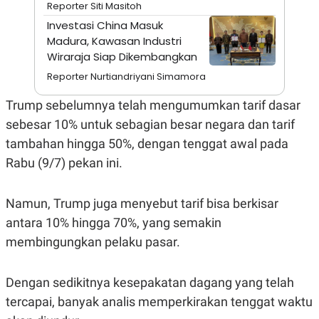
A
I
Reporter Siti Masitoh
S
V
Investasi China Masuk
K
E
E
Madura, Kawasan Industri
M
Wiraraja Siap Dikembangkan
E
N
Reporter Nurtiandriyani Simamora
T
E
Trump sebelumnya telah mengumumkan tarif dasar
R
I
sebesar 10% untuk sebagian besar negara dan tarif
A
N
tambahan hingga 50%, dengan tenggat awal pada
L
Rabu (9/7) pekan ini.
E
S
T
Namun, Trump juga menyebut tarif bisa berkisar
A
R
antara 10% hingga 70%, yang semakin
I
membingungkan pelaku pasar.
KANAL
Dengan sedikitnya kesepakatan dagang yang telah
tercapai, banyak analis memperkirakan tenggat waktu
P
I
U
M