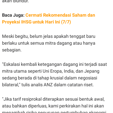
akan diundur.
S
A
A
G
T
E
D
S
Baca Juga:
Cermati Rekomendasi Saham dan
A
Proyeksi IHSG untuk Hari Ini (7/7)
T
A
K
L
Meski begitu, belum jelas apakah tenggat baru
O
I
N
P
berlaku untuk semua mitra dagang atau hanya
T
S
A
U
sebagian.
N
S
T
V
"Eskalasi kembali ketegangan dagang ini terjadi saat
mitra utama seperti Uni Eropa, India, dan Jepang
JARINGAN
sedang berada di tahap krusial dalam negosiasi
bilateral," tulis analis ANZ dalam catatan riset.
K
P
O
R
N
E
T
S
"Jika tarif resiprokal diterapkan sesuai bentuk awal,
A
S
atau bahkan diperluas, kami perkirakan hal ini akan
N
R
A
E
menambah risiko penurunan pertumbuhan ekonomi