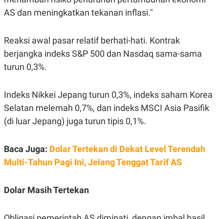
C
L
A
E
AS dan meningkatkan tekanan inflasi."
D
A
E
S
M
E
Reaksi awal pasar relatif berhati-hati. Kontrak
Y
.
I
berjangka indeks S&P 500 dan Nasdaq sama-sama
D
turun 0,3%.
L
K
A
I
N
N
G
E
Indeks Nikkei Jepang turun 0,3%, indeks saham Korea
G
R
Selatan melemah 0,7%, dan indeks MSCI Asia Pasifik
A
J
N
A
(di luar Jepang) juga turun tipis 0,1%.
A
E
N
M
C
I
Baca Juga:
Dolar Tertekan di Dekat Level Terendah
E
T
T
E
Multi-Tahun Pagi Ini, Jelang Tenggat Tarif AS
A
N
K
E
A
Dolar Masih Tertekan
P
D
A
V
P
E
E
R
Obligasi pemerintah AS diminati, dengan imbal hasil