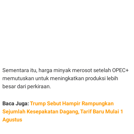
E
E
H
S
A
T
T
Y
A
L
N
E
E
A
N
N
G
A
L
L
I
I
S
S
H
I
S
Sementara itu, harga minyak merosot setelah OPEC+
E
K
memutuskan untuk meningkatkan produksi lebih
X
O
E
L
besar dari perkiraan.
C
O
U
M
T
I
Baca Juga:
Trump Sebut Hampir Rampungkan
V
Sejumlah Kesepakatan Dagang, Tarif Baru Mulai 1
E
C
Agustus
O
R
N