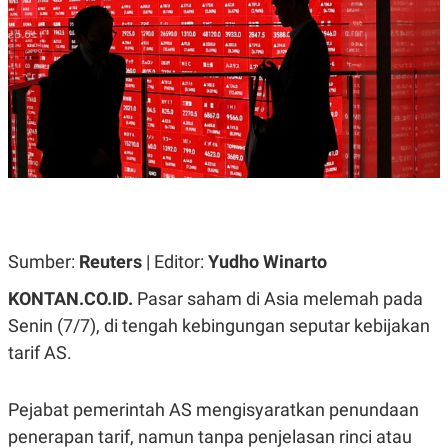
A
A
S
L
I
K
I
E
N
U
D
A
U
N
S
G
T
A
R
N
I
P
I
E
N
L
T
U
E
Sumber:
Reuters
| Editor:
Yudho Winarto
A
R
N
N
KONTAN.CO.ID.
Pasar saham di Asia melemah pada
G
A
U
S
Senin (7/7), di tengah kebingungan seputar kebijakan
S
I
tarif AS.
A
O
H
N
A
A
L
Pejabat pemerintah AS mengisyaratkan penundaan
P
R
penerapan tarif, namun tanpa penjelasan rinci atau
E
E