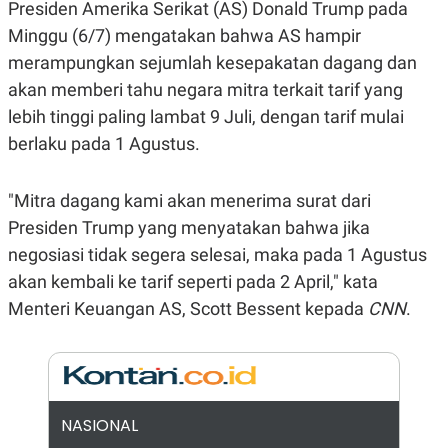
E
Presiden Amerika Serikat (AS) Donald Trump pada
R
Minggu (6/7) mengatakan bahwa AS hampir
F
B
merampungkan sejumlah kesepakatan dagang dan
O
U
K
S
akan memberi tahu negara mitra terkait tarif yang
U
I
S
N
lebih tinggi paling lambat 9 Juli, dengan tarif mulai
E
berlaku pada 1 Agustus.
S
S
I
N
"Mitra dagang kami akan menerima surat dari
S
I
Presiden Trump yang menyatakan bahwa jika
G
negosiasi tidak segera selesai, maka pada 1 Agustus
H
T
akan kembali ke tarif seperti pada 2 April," kata
S
B
Menteri Keuangan AS, Scott Bessent kepada
CNN
.
T
E
O
L
C
A
K
N
S
J
E
A
T
O
NASIONAL
U
N
P