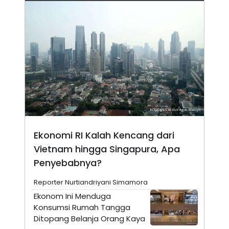
N
S
E
E
W
R
S
E
S
M
E
O
T
N
U
I
P
A
A
K
D
I
V
L
A
S
K
Ekonomi RI Kalah Kencang dari
O
R
Vietnam hingga Singapura, Apa
P
Penyebabnya?
O
R
A
Reporter Nurtiandriyani Simamora
S
I
Ekonom Ini Menduga
Konsumsi Rumah Tangga
K
N
I
A
Ditopang Belanja Orang Kaya
L
T