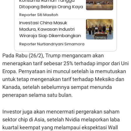
Konsumsi Rumah Tangga
A
I
Ditopang Belanja Orang Kaya
S
V
K
E
Reporter Siti Masitoh
E
M
Investasi China Masuk
E
Madura, Kawasan Industri
N
T
Wiraraja Siap Dikembangkan
E
Reporter Nurtiandriyani Simamora
R
I
A
Pada Rabu (26/2), Trump mengancam akan
N
menerapkan tarif sebesar 25% terhadap impor dari Uni
L
E
Eropa. Pernyataan ini muncul setelah ia memutuskan
S
untuk tetap mengenakan tarif terhadap Meksiko dan
T
A
Kanada, setelah sebelumnya sempat menunda
R
I
penerapan selama satu bulan.
KANAL
Investor juga akan mencermati pergerakan saham
sektor chip di Asia, setelah Nvidia melaporkan laba
P
I
kuartal keempat yang melampaui ekspektasi Wall
U
M