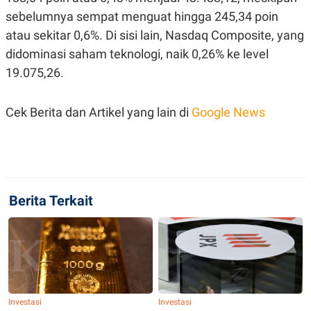
R
T
sebelumnya sempat menguat hingga 245,34 poin
I
S
atau sekitar 0,6%. Di sisi lain, Nasdaq Composite, yang
I
N
didominasi saham teknologi, naik 0,26% ke level
G
19.075,26.
K
G
M
Cek Berita dan Artikel yang lain di
Google News
E
D
I
A
.
I
D
Berita Terkait
SITEMAP
PROFILE
TERM
OF
USE
PEDOMAN
PEMBERITAAN
SIBER
Investasi
Investasi
PRIVACY