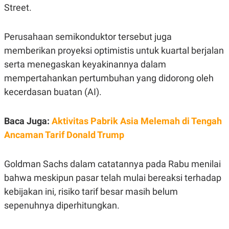
S
A
Street.
A
G
T
E
D
S
A
Perusahaan semikonduktor tersebut juga
T
memberikan proyeksi optimistis untuk kuartal berjalan
A
serta menegaskan keyakinannya dalam
K
L
O
I
mempertahankan pertumbuhan yang didorong oleh
N
P
T
S
kecerdasan buatan (AI).
A
U
N
S
T
Baca Juga:
Aktivitas Pabrik Asia Melemah di Tengah
V
Ancaman Tarif Donald Trump
JARINGAN
Goldman Sachs dalam catatannya pada Rabu menilai
K
P
bahwa meskipun pasar telah mulai bereaksi terhadap
O
R
N
E
kebijakan ini, risiko tarif besar masih belum
T
S
sepenuhnya diperhitungkan.
A
S
N
R
A
E