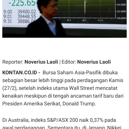
A
A
S
L
I
K
I
E
N
U
D
A
U
N
S
G
T
A
R
N
I
P
I
Reporter:
Noverius Laoli
| Editor:
Noverius Laoli
E
N
L
T
KONTAN.CO.ID -
Bursa Saham Asia-Pasifik dibuka
U
E
A
R
sebagian besar lebih tinggi pada perdagangan Kamis
N
N
(27/2), setelah indeks utama Wall Street mencatat
G
A
U
S
kenaikan meskipun di tengah ancaman tarif baru dari
S
I
A
O
Presiden Amerika Serikat, Donald Trump.
H
N
A
A
L
Di Australia, indeks S&P/ASX 200 naik 0,37% pada
P
R
awal perdagangan. Sementara itu, di Jepang, Nikkei
E
E