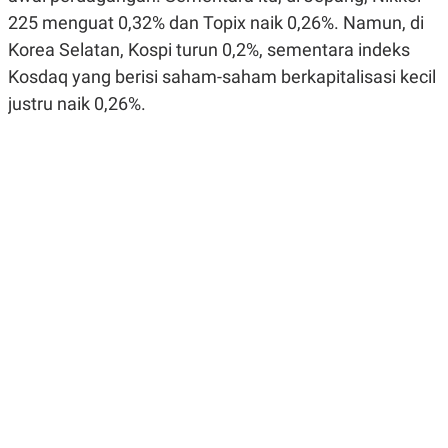
R
G
225 menguat 0,32% dan Topix naik 0,26%. Namun, di
S
I
O
O
Korea Selatan, Kospi turun 0,2%, sementara indeks
N
N
Kosdaq yang berisi saham-saham berkapitalisasi kecil
A
A
L
L
justru naik 0,26%.
F
I
N
A
N
C
E
Y
C
A
A
N
R
G
I
T
T
E
A
R
H
.
U
.
.
K
L
E
I
S
F