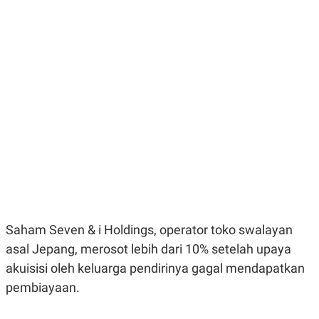
E
E
H
S
A
T
T
Y
A
L
N
E
E
A
N
N
G
A
L
L
I
I
S
S
H
I
S
E
K
X
O
E
L
C
O
U
M
Saham Seven & i Holdings, operator toko swalayan
T
I
asal Jepang, merosot lebih dari 10% setelah upaya
V
E
akuisisi oleh keluarga pendirinya gagal mendapatkan
C
pembiayaan.
O
R
N