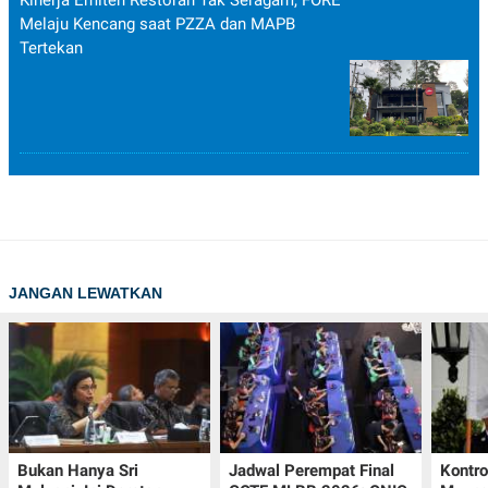
Melaju Kencang saat PZZA dan MAPB
Tertekan
JANGAN LEWATKAN
Bukan Hanya Sri
Jadwal Perempat Final
Kontr