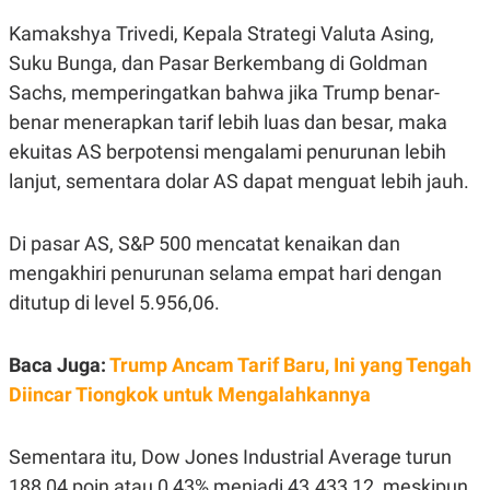
C
L
A
E
Kamakshya Trivedi, Kepala Strategi Valuta Asing,
D
A
E
S
Suku Bunga, dan Pasar Berkembang di Goldman
M
E
Sachs, memperingatkan bahwa jika Trump benar-
Y
.
I
benar menerapkan tarif lebih luas dan besar, maka
D
ekuitas AS berpotensi mengalami penurunan lebih
L
K
A
I
lanjut, sementara dolar AS dapat menguat lebih jauh.
N
N
G
E
G
R
Di pasar AS, S&P 500 mencatat kenaikan dan
A
J
N
A
mengakhiri penurunan selama empat hari dengan
A
E
N
M
ditutup di level 5.956,06.
C
I
E
T
T
E
Baca Juga:
Trump Ancam Tarif Baru, Ini yang Tengah
A
N
K
Diincar Tiongkok untuk Mengalahkannya
E
A
P
D
A
V
Sementara itu, Dow Jones Industrial Average turun
P
E
E
R
188,04 poin atau 0,43% menjadi 43.433,12, meskipun