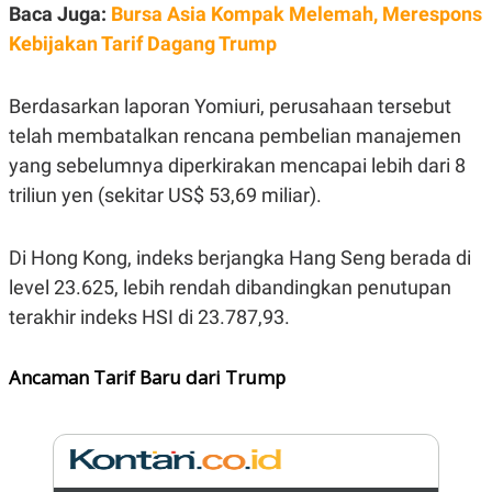
E
Baca Juga:
Bursa Asia Kompak Melemah, Merespons
R
Kebijakan Tarif Dagang Trump
F
B
O
U
K
S
Berdasarkan laporan Yomiuri, perusahaan tersebut
U
I
S
N
telah membatalkan rencana pembelian manajemen
E
S
yang sebelumnya diperkirakan mencapai lebih dari 8
S
I
triliun yen (sekitar US$ 53,69 miliar).
N
S
I
Di Hong Kong, indeks berjangka Hang Seng berada di
G
H
level 23.625, lebih rendah dibandingkan penutupan
T
terakhir indeks HSI di 23.787,93.
S
B
T
E
O
L
Ancaman Tarif Baru dari Trump
C
A
K
N
S
J
E
A
T
O
U
N
P