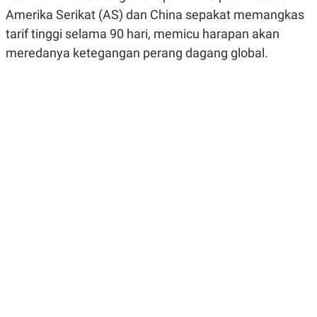
R
G
Amerika Serikat (AS) dan China sepakat memangkas
S
I
O
O
tarif tinggi selama 90 hari, memicu harapan akan
N
N
meredanya ketegangan perang dagang global.
A
A
L
L
F
I
N
A
N
C
E
Y
C
A
A
N
R
G
I
T
T
E
A
R
H
.
U
.
.
K
L
E
I
S
F