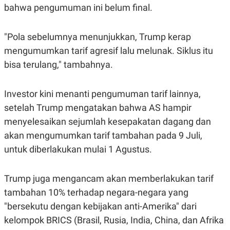
C
L
bahwa pengumuman ini belum final.
A
E
D
A
E
S
M
E
"Pola sebelumnya menunjukkan, Trump kerap
Y
.
mengumumkan tarif agresif lalu melunak. Siklus itu
I
D
bisa terulang," tambahnya.
L
K
A
I
N
N
Investor kini menanti pengumuman tarif lainnya,
G
E
G
R
setelah Trump mengatakan bahwa AS hampir
A
J
menyelesaikan sejumlah kesepakatan dagang dan
N
A
A
E
akan mengumumkan tarif tambahan pada 9 Juli,
N
M
C
I
untuk diberlakukan mulai 1 Agustus.
E
T
T
E
A
N
Trump juga mengancam akan memberlakukan tarif
K
tambahan 10% terhadap negara-negara yang
E
A
P
D
"bersekutu dengan kebijakan anti-Amerika" dari
A
V
P
E
kelompok BRICS (Brasil, Rusia, India, China, dan Afrika
E
R