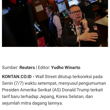
A
A
S
L
I
K
I
E
N
U
D
A
U
N
S
G
T
A
R
N
I
P
I
E
N
L
T
U
E
Sumber:
Reuters
| Editor:
Yudho Winarto
A
R
N
N
G
A
KONTAN.CO.ID -
Wall Street ditutup terkoreksi pada
U
S
Senin (7/7) waktu setempat, menyusul pengumuman
S
I
A
O
Presiden Amerika Serikat (AS) Donald Trump terkait
H
N
A
A
tarif baru terhadap Jepang, Korea Selatan, dan
L
sejumlah mitra dagang lainnya.
P
R
E
E