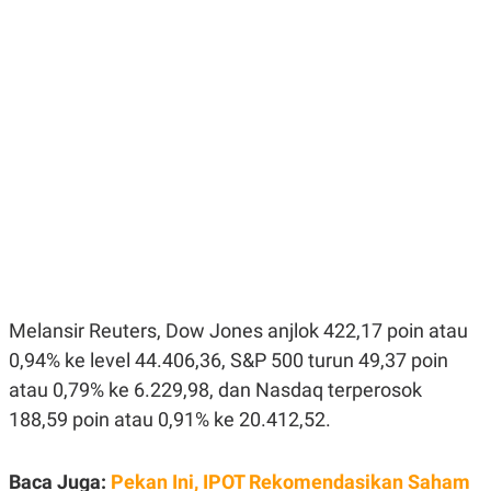
E
E
H
S
A
T
T
Y
A
L
N
E
E
A
N
N
G
A
L
L
I
I
S
S
H
I
S
E
K
X
O
E
L
C
O
Melansir Reuters, Dow Jones anjlok 422,17 poin atau
U
M
T
0,94% ke level 44.406,36, S&P 500 turun 49,37 poin
I
atau 0,79% ke 6.229,98, dan Nasdaq terperosok
V
E
188,59 poin atau 0,91% ke 20.412,52.
C
O
R
N
Baca Juga:
Pekan Ini, IPOT Rekomendasikan Saham