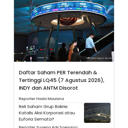
N
S
E
E
W
R
S
E
S
M
E
O
T
N
U
I
P
A
A
K
D
I
V
L
A
S
Daftar Saham PER Terendah &
K
O
Tertinggi LQ45 (7 Agustus 2026),
R
P
INDY dan ANTM Disorot
O
R
Reporter Hasbi Maulana
A
S
Reli Saham Grup Bakrie:
I
Katalis Aksi Korporasi atau
K
N
Euforia Semata?
I
A
L
T
Reporter Sugeng Adji Soenarso