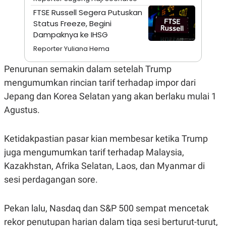
A
I
FTSE Russell Segera Putuskan
S
V
K
E
Status Freeze, Begini
E
Dampaknya ke IHSG
M
E
Reporter Yuliana Hema
N
T
Penurunan semakin dalam setelah Trump
E
R
mengumumkan rincian tarif terhadap impor dari
I
A
Jepang dan Korea Selatan yang akan berlaku mulai 1
N
Agustus.
L
E
S
Ketidakpastian pasar kian membesar ketika Trump
T
A
juga mengumumkan tarif terhadap Malaysia,
R
I
Kazakhstan, Afrika Selatan, Laos, dan Myanmar di
sesi perdagangan sore.
KANAL
Pekan lalu, Nasdaq dan S&P 500 sempat mencetak
P
I
rekor penutupan harian dalam tiga sesi berturut-turut,
U
M