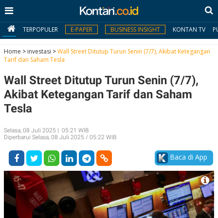
TERPOPULER
E-PAPER
BUSINESS INSIGHT
KONTAN TV
P
Home
>
investasi
>
Wall Street Ditutup Turun Senin (7/7), Akibat Ketegangan
Tarif dan Saham Tesla
MY
Wall Street Ditutup Turun Senin (7/7),
KONTAN
Akibat Ketegangan Tarif dan Saham
Daftar
Tesla
Masuk
Selasa, 08 Juli 2025 | 05:21 WIB
Diperbarui Selasa, 08 Juli 2025 / 05:22 WIB
BERITA
Baca di App
I
N
N
A
V
S
E
I
S
O
T
N