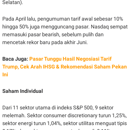
Selatan).
R
T
I
S
I
Pada April lalu, pengumuman tarif awal sebesar 10%
N
G
hingga 50% juga mengguncang pasar. Nasdaq sempat
K
memasuki pasar bearish, sebelum pulih dan
G
mencetak rekor baru pada akhir Juni.
M
E
D
I
Baca Juga:
Pasar Tunggu Hasil Negosiasi Tarif
A
.
Trump, Cek Arah IHSG & Rekomendasi Saham Pekan
I
Ini
D
Saham Individual
SITEMAP
PROFILE
TERM
OF
USE
Dari 11 sektor utama di indeks S&P 500, 9 sektor
PEDOMAN
melemah. Sektor consumer discretionary turun 1,25%,
PEMBERITAAN
SIBER
sektor energi turun 1,04%, sektor utilitas menguat tipis
PRIVACY