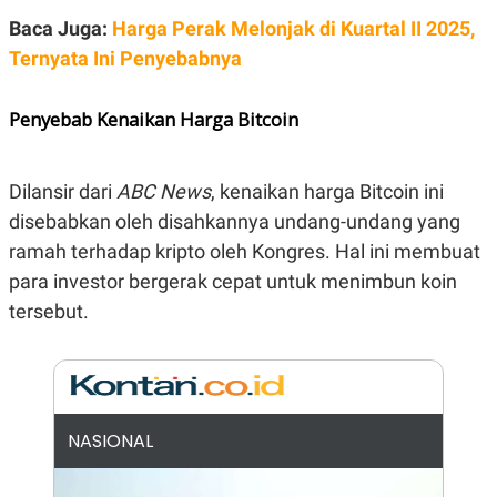
E
R
Baca Juga:
Harga Perak Melonjak di Kuartal II 2025,
F
B
Ternyata Ini Penyebabnya
O
U
K
S
U
I
Penyebab Kenaikan Harga Bitcoin
S
N
E
S
S
Dilansir dari
ABC News
, kenaikan harga Bitcoin ini
I
N
disebabkan oleh disahkannya undang-undang yang
S
I
ramah terhadap kripto oleh Kongres. Hal ini membuat
G
para investor bergerak cepat untuk menimbun koin
H
T
tersebut.
S
B
T
E
O
L
C
A
K
N
S
J
E
A
NASIONAL
T
O
U
N
P