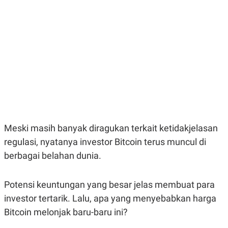
E
E
H
S
A
T
T
Y
A
L
N
E
E
A
N
N
G
A
L
L
I
I
S
S
H
I
S
E
K
Meski masih banyak diragukan terkait ketidakjelasan
X
O
E
L
regulasi, nyatanya investor Bitcoin terus muncul di
C
O
berbagai belahan dunia.
U
M
T
I
V
Potensi keuntungan yang besar jelas membuat para
E
investor tertarik. Lalu, apa yang menyebabkan harga
C
O
Bitcoin melonjak baru-baru ini?
R
N