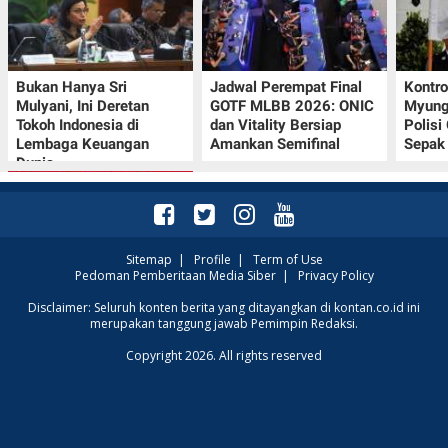
Bukan Hanya Sri
Jadwal Perempat Final
Kontr
Mulyani, Ini Deretan
GOTF MLBB 2026: ONIC
Myung-
Tokoh Indonesia di
dan Vitality Bersiap
Polisi
Lembaga Keuangan
Amankan Semifinal
Sepak 
Dunia
Sitemap
|
Profile
|
Term of Use
Pedoman Pemberitaan Media Siber
|
Privacy Policy
Promo JSM Superindo
Disclaimer: Seluruh konten berita yang ditayangkan di kontan.co.id ini
merupakan tanggung jawab Pemimpin Redaksi.
7–9 Agustus 2026,
Minyak Goreng
Copyright 2026. All rights reserved
Rp37.900 hingga Buah
Diskon 50%