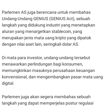
S
A
A
G
T
E
Parlemen AS juga berencana untuk membahas
D
S
A
Undang-Undang GENIUS (GENIUS Act), sebuah
T
A
langkah yang didukung industri yang menetapkan
K
L
aturan yang menargetkan stablecoin, yang
O
I
merupakan jenis mata uang kripto yang dipatok
N
P
T
S
dengan nilai aset lain, seringkali dolar AS.
A
U
N
S
T
V
Di mata para investor, undang-undang tersebut
menawarkan perlindungan bagi konsumen,
JARINGAN
memungkinkan masuknya perusahaan keuangan
konvensional, dan mengembangkan pasar mata uang
K
P
digital.
O
R
N
E
T
S
A
S
Parlemen juga akan segera membahas sebuah
N
R
langkah yang dapat memperjelas postur regulasi
A
E