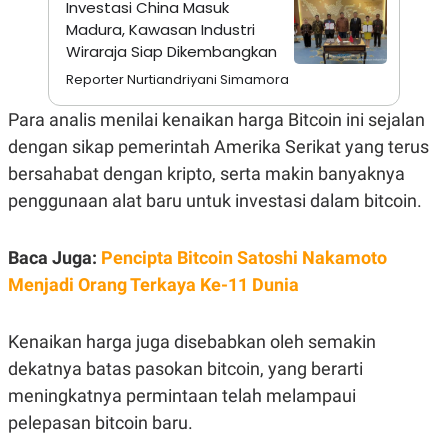
Investasi China Masuk
A
I
S
V
Madura, Kawasan Industri
K
E
Wiraraja Siap Dikembangkan
E
M
Reporter Nurtiandriyani Simamora
E
N
Para analis menilai kenaikan harga Bitcoin ini sejalan
T
E
dengan sikap pemerintah Amerika Serikat yang terus
R
I
bersahabat dengan kripto, serta makin banyaknya
A
penggunaan alat baru untuk investasi dalam bitcoin.
N
L
E
Baca Juga:
Pencipta Bitcoin Satoshi Nakamoto
S
T
Menjadi Orang Terkaya Ke-11 Dunia
A
R
I
Kenaikan harga juga disebabkan oleh semakin
dekatnya batas pasokan bitcoin, yang berarti
KANAL
meningkatnya permintaan telah melampaui
pelepasan bitcoin baru.
P
I
U
M