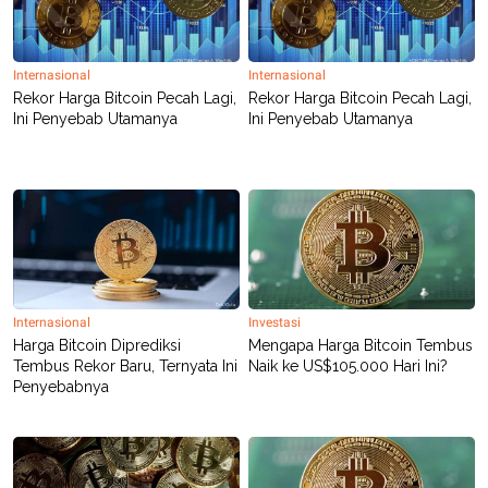
R
T
I
S
I
Internasional
Internasional
N
G
Rekor Harga Bitcoin Pecah Lagi,
Rekor Harga Bitcoin Pecah Lagi,
Ini Penyebab Utamanya
Ini Penyebab Utamanya
K
G
M
E
D
I
A
.
I
D
Internasional
Investasi
Harga Bitcoin Diprediksi
Mengapa Harga Bitcoin Tembus
SITEMAP
PROFILE
TERM
Tembus Rekor Baru, Ternyata Ini
Naik ke US$105.000 Hari Ini?
OF
Penyebabnya
USE
PEDOMAN
PEMBERITAAN
SIBER
PRIVACY