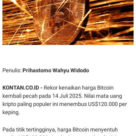
A
A
S
L
I
K
I
E
N
U
D
A
U
N
S
G
T
A
R
N
I
P
I
E
N
Penulis:
Prihastomo Wahyu Widodo
L
T
U
E
A
R
KONTAN.CO.ID -
Rekor kenaikan harga Bitcoin
N
N
G
A
kembali pecah pada 14 Juli 2025. Nilai mata uang
U
S
S
I
kripto paling populer ini menembus US$120.000 per
A
O
keping.
H
N
A
A
L
Pada titik tertingginya, harga Bitcoin menyentuh
P
R
E
E