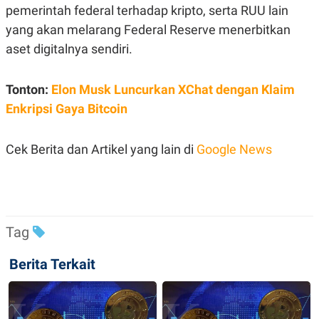
C
L
pemerintah federal terhadap kripto, serta RUU lain
A
E
D
A
yang akan melarang Federal Reserve menerbitkan
E
S
aset digitalnya sendiri.
M
E
Y
.
I
D
Tonton:
Elon Musk Luncurkan XChat dengan Klaim
L
K
Enkripsi Gaya Bitcoin
A
I
N
N
G
E
G
R
Cek Berita dan Artikel yang lain di
Google News
A
J
N
A
A
E
N
M
C
I
E
T
T
E
Tag
A
N
K
Berita Terkait
E
A
P
D
A
V
P
E
E
R