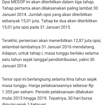
E
E
Opsi MESOP ini akan diterbitkan dalam tiga tahap.
H
S
Tahap pertama akan dilaksanakan paling lambat 30
A
T
T
Y
Januari 2014. Jumlah opsi yang akan diterbitkan
A
L
N
E
sebanyak 15,01 juta. Tahap ke dua akan diterbitkan
E
A
15,01 juta opsi pada 31 Januari 2015.
N
N
G
A
L
L
Terakhir, perseroan akan menerbitkan 12,87 juta opsi,
I
I
S
S
selambat-lambatnya 31 Januari 2016 mendatang.
H
I
S
Adapun, untuk tahap I, masa tunggu berlaku selama
E
K
satu tahun sejak tanggal pendistribusian, yakni 30
X
O
E
L
Januari 2014.
C
O
U
M
T
Tenor opsi ini berlangsung selama lima tahun sejak
I
V
masa tunggu. Harga pelaksanaannya sebesar Rp
E
C
1.355 per saham. Periode pelaksanaan dilakukan
O
mulai 2015 hingga 2019. Tepatnya, 30 hari bursa
R
N
dimulai sejak 1 Februari.