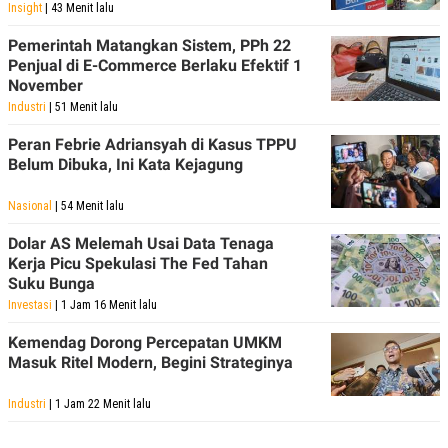
R
T
Insight
| 43 Menit lalu
I
S
Pemerintah Matangkan Sistem, PPh 22
I
Penjual di E-Commerce Berlaku Efektif 1
N
November
G
Industri
| 51 Menit lalu
K
G
Peran Febrie Adriansyah di Kasus TPPU
M
E
Belum Dibuka, Ini Kata Kejagung
D
I
Nasional
| 54 Menit lalu
A
.
Dolar AS Melemah Usai Data Tenaga
I
D
Kerja Picu Spekulasi The Fed Tahan
Suku Bunga
Investasi
| 1 Jam 16 Menit lalu
SITEMAP
PROFILE
TERM
Kemendag Dorong Percepatan UMKM
OF
Masuk Ritel Modern, Begini Strateginya
USE
PEDOMAN
Industri
| 1 Jam 22 Menit lalu
PEMBERITAAN
SIBER
PRIVACY