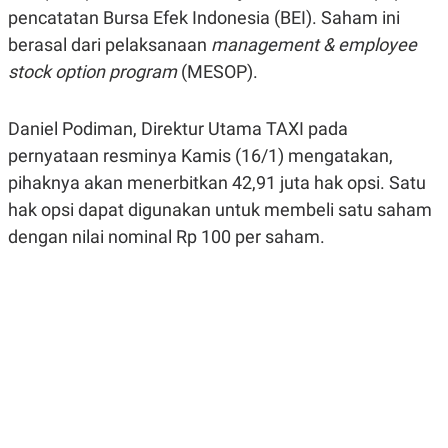
A
A
pencatatan Bursa Efek Indonesia (BEI). Saham ini
S
L
berasal dari pelaksanaan
management & employee
I
stock option program
(MESOP).
K
I
E
N
U
D
A
U
Daniel Podiman, Direktur Utama TAXI pada
N
S
G
T
pernyataan resminya Kamis (16/1) mengatakan,
A
R
pihaknya akan menerbitkan 42,91 juta hak opsi. Satu
N
I
hak opsi dapat digunakan untuk membeli satu saham
P
I
E
N
dengan nilai nominal Rp 100 per saham.
L
T
U
E
A
R
N
N
G
A
U
S
S
I
A
O
H
N
A
A
L
P
R
E
E