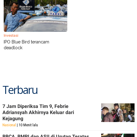
S
A
A
G
T
E
D
S
A
T
A
Investasi
K
L
IPO Blue Bird terancam
O
I
deadlock
N
P
T
S
A
U
N
S
T
V
Terbaru
JARINGAN
K
P
7 Jam Diperiksa Tim 9, Febrie
O
R
Adriansyah Akhirnya Keluar dari
N
E
Kejagung
T
S
A
S
Nasional
| 10 Menit lalu
N
R
A
E
BBCA, BMRI dan ASII di Urutan Teratas,