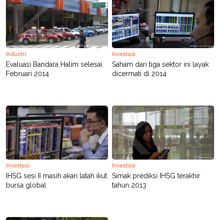
A
I
S
V
K
E
E
M
E
N
Industri
Investasi
T
Evaluasi Bandara Halim selesai
Saham dari tiga sektor ini layak
E
Februari 2014
dicermati di 2014
R
I
A
N
L
E
S
T
A
R
I
Investasi
Investasi
IHSG sesi II masih akan latah ikut
Simak prediksi IHSG terakhir
KANAL
bursa global
tahun 2013
P
I
U
M