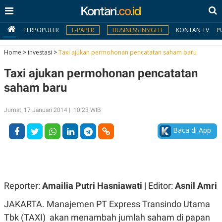
TERPOPULER
E-PAPER
BUSINESS INSIGHT
KONTAN TV
P
Home
>
investasi
>
Taxi ajukan permohonan pencatatan saham baru
Taxi ajukan permohonan pencatatan
MY
KONTAN
saham baru
Daftar
Jumat, 17 Januari 2014 | 10:23 WIB
Masuk
Baca di App
BERITA
I
N
Reporter:
Amailia Putri Hasniawati
| Editor:
Asnil Amri
N
A
V
S
JAKARTA. Manajemen PT Express Transindo Utama
E
I
S
O
Tbk (TAXI) akan menambah jumlah saham di papan
T
N