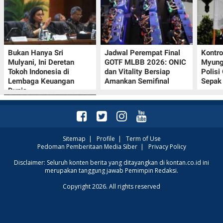
Bukan Hanya Sri
Jadwal Perempat Final
Kontr
Mulyani, Ini Deretan
GOTF MLBB 2026: ONIC
Myung-
Tokoh Indonesia di
dan Vitality Bersiap
Polisi
Lembaga Keuangan
Amankan Semifinal
Sepak 
Dunia
Sitemap
|
Profile
|
Term of Use
Pedoman Pemberitaan Media Siber
|
Privacy Policy
Klasemen Grup A Piala
Disclaimer: Seluruh konten berita yang ditayangkan di kontan.co.id ini
merupakan tanggung jawab Pemimpin Redaksi.
AFF 2026: Ini Skenario
Indonesia Lolos ke
Copyright 2026. All rights reserved
Semifinal