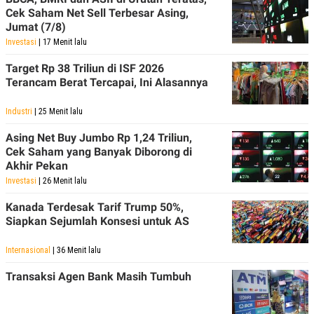
C
L
Cek Saham Net Sell Terbesar Asing,
A
E
D
A
Jumat (7/8)
E
S
Investasi
| 17 Menit lalu
M
E
Y
.
Target Rp 38 Triliun di ISF 2026
I
Terancam Berat Tercapai, Ini Alasannya
D
L
K
A
I
Industri
| 25 Menit lalu
N
N
G
E
Asing Net Buy Jumbo Rp 1,24 Triliun,
G
R
Cek Saham yang Banyak Diborong di
A
J
Akhir Pekan
N
A
A
E
Investasi
| 26 Menit lalu
N
M
C
I
Kanada Terdesak Tarif Trump 50%,
E
T
Siapkan Sejumlah Konsesi untuk AS
T
E
A
N
K
Internasional
| 36 Menit lalu
E
A
P
D
Transaksi Agen Bank Masih Tumbuh
A
V
P
E
E
R