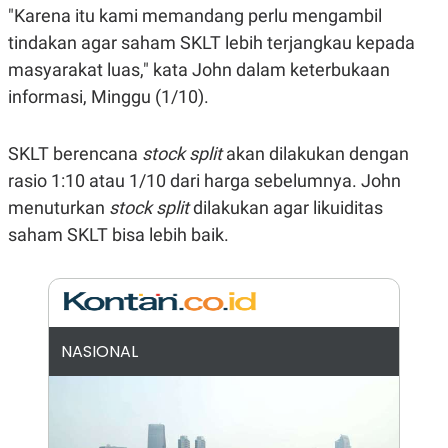
E
"Karena itu kami memandang perlu mengambil
R
tindakan agar saham SKLT lebih terjangkau kepada
F
B
O
U
masyarakat luas," kata John dalam keterbukaan
K
S
informasi, Minggu (1/10).
U
I
S
N
E
S
SKLT berencana
stock split
akan dilakukan dengan
S
I
rasio 1:10 atau 1/10 dari harga sebelumnya. John
N
menuturkan
stock split
dilakukan agar likuiditas
S
I
saham SKLT bisa lebih baik.
G
H
T
S
B
T
E
O
L
C
A
NASIONAL
K
N
S
J
E
A
T
O
U
N
P