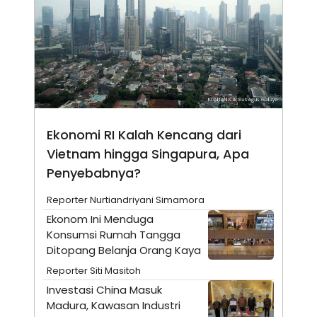
N
S
E
E
W
R
S
E
S
M
E
O
T
N
U
I
P
A
A
K
Ekonomi RI Kalah Kencang dari
D
I
V
L
Vietnam hingga Singapura, Apa
A
S
Penyebabnya?
K
O
Reporter Nurtiandriyani Simamora
R
P
Ekonom Ini Menduga
O
Konsumsi Rumah Tangga
R
A
Ditopang Belanja Orang Kaya
S
I
Reporter Siti Masitoh
K
N
Investasi China Masuk
I
A
Madura, Kawasan Industri
L
T