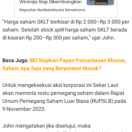
Wiraraja Siap Dikembangkan
A
I
S
V
Reporter Nurtiandriyani Simamora
K
E
E
M
"Harga saham SKLT berkisar di Rp 2.000–Rp 3.000 per
E
saham. Setelah
stock split
harga saham SKLT berada
N
T
di kisaran Rp 200–Rp 300 per saham," ujar John.
E
R
I
A
N
Baca Juga:
BEI Siapkan Papan Pemantauan Khusus,
L
Saham Apa Saja yang Berpotensi Masuk?
E
S
T
Untuk mengeksekusi aksi korporasi ini Sekar Laut
A
R
akan meminta restu pemegang saham dalam Rapat
I
Umum Pemegang Saham Luar Biasa (RUPSLB) pada
9 November 2023.
KANAL
P
I
John mengatakan jika disetujui, maka
U
M