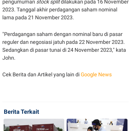
pengumuman
stock split
dilakukan pada 16 November
S
A
A
G
2023. Tanggal akhir perdagangan saham nominal
T
E
D
S
lama pada 21 November 2023.
A
T
A
"Perdagangan saham dengan nominal baru di pasar
K
L
reguler dan negosiasi jatuh pada 22 November 2023.
O
I
N
P
Sedangkan di pasar tunai di 24 November 2023," kata
T
S
A
U
John.
N
S
T
V
Cek Berita dan Artikel yang lain di
Google News
JARINGAN
K
P
O
R
N
E
Berita Terkait
T
S
A
S
N
R
A
E