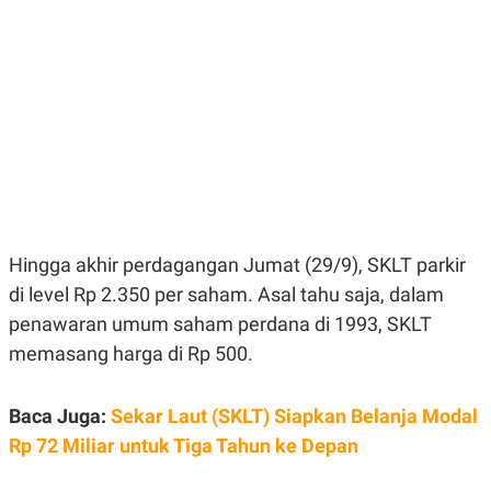
E
E
H
S
A
T
T
Y
A
L
N
E
E
A
N
N
G
A
L
L
I
I
S
S
H
I
S
Hingga akhir perdagangan Jumat (29/9), SKLT parkir
E
K
X
O
di level Rp 2.350 per saham. Asal tahu saja, dalam
E
L
C
O
penawaran umum saham perdana di 1993, SKLT
U
M
memasang harga di Rp 500.
T
I
V
E
Baca Juga:
Sekar Laut (SKLT) Siapkan Belanja Modal
C
Rp 72 Miliar untuk Tiga Tahun ke Depan
O
R
N