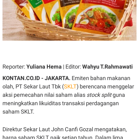
A
A
S
L
I
K
I
E
N
U
D
A
U
N
S
G
T
A
R
N
I
P
I
Reporter:
Yuliana Hema
| Editor:
Wahyu T.Rahmawati
E
N
L
T
KONTAN.CO.ID - JAKARTA.
Emiten bahan makanan
U
E
A
R
olah, PT Sekar Laut Tbk (
SKLT
) berencana menggelar
N
N
aksi pemecahan nilai saham alias
stock split
guna
G
A
U
S
meningkatkan likuiditas transaksi perdagangan
S
I
A
O
saham SKLT.
H
N
A
A
L
Direktur Sekar Laut John Canfi Gozal mengatakan,
P
R
harga saham SKLT naik setiap tahun. Dalam lima
E
E