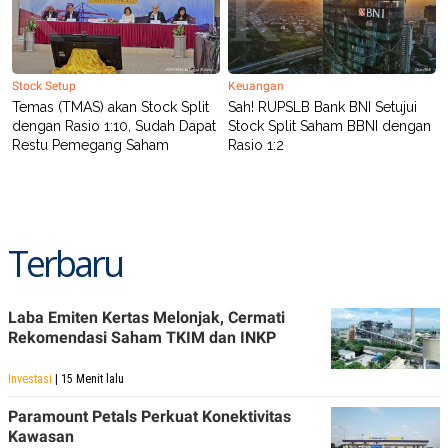
R
T
I
S
I
N
Stock Setup
Keuangan
G
Temas (TMAS) akan Stock Split
Sah! RUPSLB Bank BNI Setujui
K
dengan Rasio 1:10, Sudah Dapat
Stock Split Saham BBNI dengan
G
Restu Pemegang Saham
Rasio 1:2
M
E
D
I
A
.
I
Terbaru
D
Laba Emiten Kertas Melonjak, Cermati
SITEMAP
PROFILE
TERM
Rekomendasi Saham TKIM dan INKP
OF
USE
Investasi
| 15 Menit lalu
PEDOMAN
PEMBERITAAN
Paramount Petals Perkuat Konektivitas
SIBER
Kawasan
PRIVACY