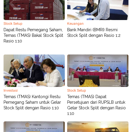
C
L
A
E
D
A
E
S
M
E
Stock Setup
Keuangan
Y
.
I
Dapat Restu Pemegang Saham,
Bank Mandiri (BMRI) Resmi
D
Temas (TMAS) Bakal Stock Split
Stock Split dengan Rasio 1:2
Rasio 1:10
L
K
A
I
N
N
G
E
G
R
A
J
N
A
A
E
N
M
C
I
E
T
Investasi
Stock Setup
T
E
Temas (TMAS) Kantongi Restu
Temas (TMAS) Dapat
A
N
Pemegang Saham untuk Gelar
Persetujuan dari RUPSLB untuk
K
Stock Split dengan Rasio 1:10
Gelar Stock Split dengan Rasio
E
A
1:10
P
D
A
V
P
E
E
R