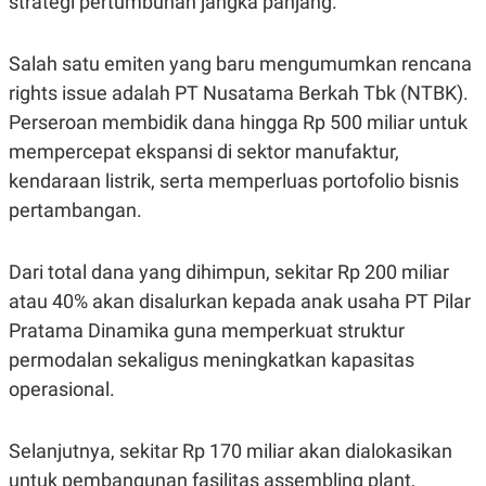
strategi pertumbuhan jangka panjang.
E
R
F
B
Salah satu emiten yang baru mengumumkan rencana
O
U
K
S
rights issue adalah PT Nusatama Berkah Tbk (NTBK).
U
I
Perseroan membidik dana hingga Rp 500 miliar untuk
S
N
E
mempercepat ekspansi di sektor manufaktur,
S
S
kendaraan listrik, serta memperluas portofolio bisnis
I
N
pertambangan.
S
I
G
Dari total dana yang dihimpun, sekitar Rp 200 miliar
H
T
atau 40% akan disalurkan kepada anak usaha PT Pilar
S
B
Pratama Dinamika guna memperkuat struktur
T
E
O
L
permodalan sekaligus meningkatkan kapasitas
C
A
operasional.
K
N
S
J
E
A
T
O
Selanjutnya, sekitar Rp 170 miliar akan dialokasikan
U
N
untuk pembangunan fasilitas assembling plant,
P