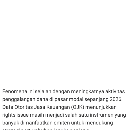
E
E
H
S
A
T
T
Y
A
L
N
E
E
A
N
N
G
A
L
L
I
I
S
S
H
I
S
E
K
X
O
E
L
C
O
U
M
Fenomena ini sejalan dengan meningkatnya aktivitas
T
penggalangan dana di pasar modal sepanjang 2026.
I
V
Data Otoritas Jasa Keuangan (OJK) menunjukkan
E
C
rights issue masih menjadi salah satu instrumen yang
O
banyak dimanfaatkan emiten untuk mendukung
R
N