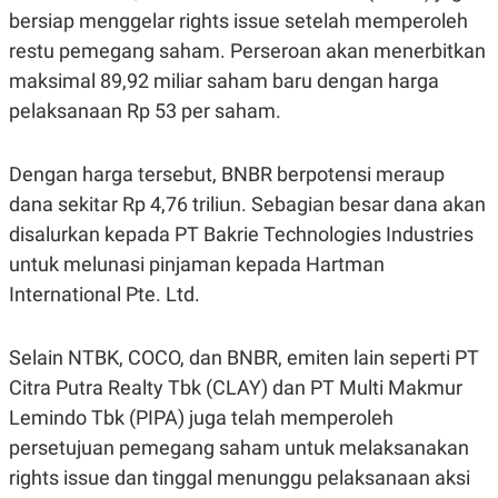
C
L
bersiap menggelar rights issue setelah memperoleh
A
E
D
A
restu pemegang saham. Perseroan akan menerbitkan
E
S
M
E
maksimal 89,92 miliar saham baru dengan harga
Y
.
pelaksanaan Rp 53 per saham.
I
D
L
K
Dengan harga tersebut, BNBR berpotensi meraup
A
I
N
N
dana sekitar Rp 4,76 triliun. Sebagian besar dana akan
G
E
G
R
disalurkan kepada PT Bakrie Technologies Industries
A
J
untuk melunasi pinjaman kepada Hartman
N
A
A
E
International Pte. Ltd.
N
M
C
I
E
T
T
E
Selain NTBK, COCO, dan BNBR, emiten lain seperti PT
A
N
Citra Putra Realty Tbk (CLAY) dan PT Multi Makmur
K
Lemindo Tbk (PIPA) juga telah memperoleh
E
A
P
D
persetujuan pemegang saham untuk melaksanakan
A
V
P
E
rights issue dan tinggal menunggu pelaksanaan aksi
E
R