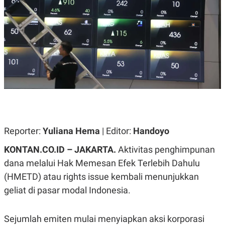
A
A
S
L
I
K
I
E
N
U
D
A
U
N
S
G
T
A
R
N
I
P
I
E
N
L
T
Reporter:
U
E
Yuliana Hema
| Editor:
Handoyo
A
R
N
N
KONTAN.CO.ID – JAKARTA.
Aktivitas penghimpunan
G
A
dana melalui Hak Memesan Efek Terlebih Dahulu
U
S
S
I
(HMETD) atau rights issue kembali menunjukkan
A
O
H
N
geliat di pasar modal Indonesia.
A
A
L
P
R
Sejumlah emiten mulai menyiapkan aksi korporasi
E
E