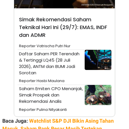
A
I
S
V
K
E
E
Simak Rekomendasi Saham
M
E
Teknikal Hari Ini (29/7): EMAS, INDF
N
dan ADMR
T
E
R
Reporter Vatrischa Putri Nur
I
A
Daftar Saham PER Terendah
N
& Tertinggi LQ45 (28 Juli
L
2026), ANTM dan BUMI Jadi
E
Sorotan
S
T
Reporter Hasbi Maulana
A
R
Saham Emiten CPO Menanjak,
I
Simak Prospek dan
Rekomendasi Analis
KANAL
Reporter Pulina Nityakanti
Baca Juga:
Watchlist S&P DJI Bikin Asing Tahan
P
I
U
M
Masuk, Saham Bank Besar Masih Tertekan