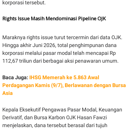
korporasi tersebut.
R
T
I
S
I
Rights Issue Masih Mendominasi Pipeline OJK
N
G
K
Maraknya rights issue turut tercermin dari data OJK.
G
M
Hingga akhir Juni 2026, total penghimpunan dana
E
D
korporasi melalui pasar modal telah mencapai Rp
I
112,67 triliun dari berbagai aksi penawaran umum.
A
.
I
D
Baca Juga:
IHSG Memerah ke 5.863 Awal
Perdagangan Kamis (9/7), Berlawanan dengan Bursa
Asia
SITEMAP
PROFILE
TERM
OF
USE
Kepala Eksekutif Pengawas Pasar Modal, Keuangan
PEDOMAN
Derivatif, dan Bursa Karbon OJK Hasan Fawzi
PEMBERITAAN
SIBER
menjelaskan, dana tersebut berasal dari tujuh
PRIVACY