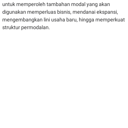
untuk memperoleh tambahan modal yang akan
R
G
S
I
digunakan memperluas bisnis, mendanai ekspansi,
O
O
N
N
mengembangkan lini usaha baru, hingga memperkuat
A
A
L
L
struktur permodalan.
F
I
N
A
N
C
E
Y
C
A
A
N
R
G
I
T
T
E
A
R
H
.
U
.
.
K
L
E
I
S
F