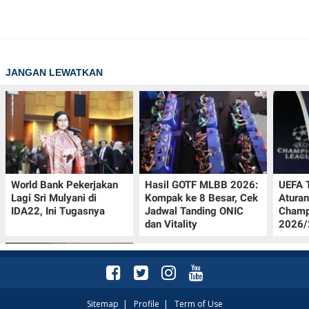
JANGAN LEWATKAN
World Bank Pekerjakan
Hasil GOTF MLBB 2026:
UEFA 
Lagi Sri Mulyani di
Kompak ke 8 Besar, Cek
Aturan
IDA22, Ini Tugasnya
Jadwal Tanding ONIC
Champ
dan Vitality
2026/2
Sitemap
|
Profile
|
Term of Use