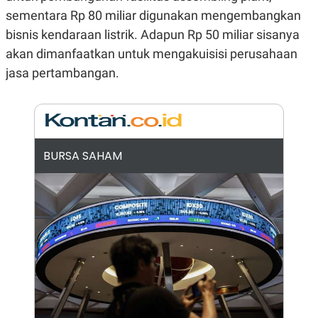
N
S
sementara Rp 80 miliar digunakan mengembangkan
E
E
bisnis kendaraan listrik. Adapun Rp 50 miliar sisanya
W
R
S
E
akan dimanfaatkan untuk mengakuisisi perusahaan
S
M
E
O
jasa pertambangan.
T
N
U
I
P
A
A
K
D
I
V
L
BURSA SAHAM
A
S
K
O
R
P
O
R
A
S
I
K
N
I
A
L
T