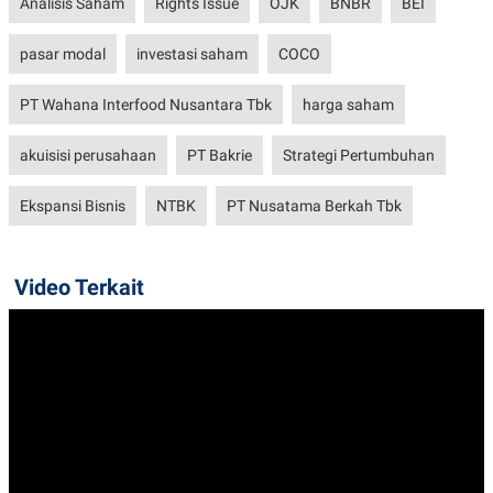
Analisis Saham
Rights Issue
OJK
BNBR
BEI
pasar modal
investasi saham
COCO
PT Wahana Interfood Nusantara Tbk
harga saham
akuisisi perusahaan
PT Bakrie
Strategi Pertumbuhan
Ekspansi Bisnis
NTBK
PT Nusatama Berkah Tbk
Video Terkait