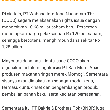
S
A
A
G
T
E
D
S
Di sisi lain, PT Wahana Interfood Nusantara Tbk
A
(COCO) segera melaksanakan rights issue dengan
T
A
menerbitkan 10,68 miliar saham baru. Perseroan
K
L
menetapkan harga pelaksanaan Rp 120 per saham,
O
I
N
P
sehingga berpotensi menghimpun dana sekitar Rp
T
S
1,28 triliun.
A
U
N
S
T
V
Mayoritas dana hasil rights issue COCO akan
digunakan untuk mengakuisisi PT Sari Murni Abadi,
JARINGAN
produsen makanan ringan merek Momogi. Sementara
sisanya akan dialokasikan sebagai modal kerja,
K
P
termasuk untuk riset dan pengembangan produk,
O
R
N
E
pembelian bahan baku, serta kegiatan pemasaran.
T
S
A
S
N
R
A
E
Sementara itu, PT Bakrie & Brothers Tbk (BNBR) juga