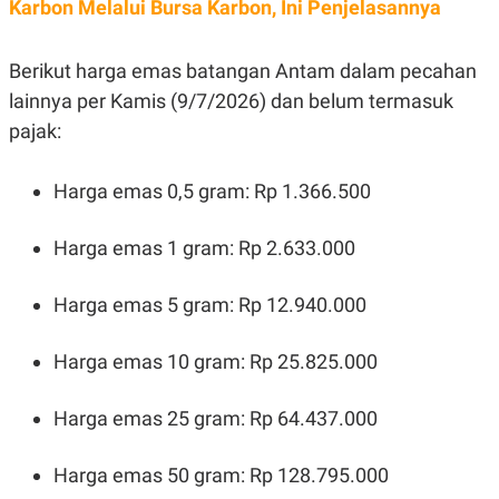
E
Karbon Melalui Bursa Karbon, Ini Penjelasannya
R
F
B
Berikut harga emas batangan Antam dalam pecahan
O
U
K
S
lainnya per Kamis (9/7/2026) dan belum termasuk
U
I
S
N
pajak:
E
S
S
Harga emas 0,5 gram: Rp 1.366.500
I
N
S
Harga emas 1 gram: Rp 2.633.000
I
G
H
T
Harga emas 5 gram: Rp 12.940.000
S
B
T
E
Harga emas 10 gram: Rp 25.825.000
O
L
C
A
K
N
Harga emas 25 gram: Rp 64.437.000
S
J
E
A
T
O
U
N
Harga emas 50 gram: Rp 128.795.000
P