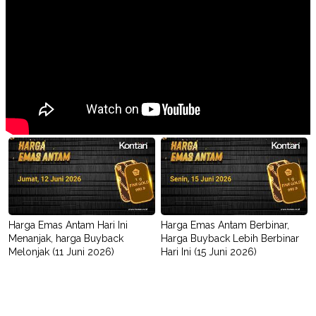
Harga Emas Antam Hari Ini
Harga Emas Antam Berbinar,
Menanjak, harga Buyback
Harga Buyback Lebih Berbinar
Melonjak (11 Juni 2026)
Hari Ini (15 Juni 2026)