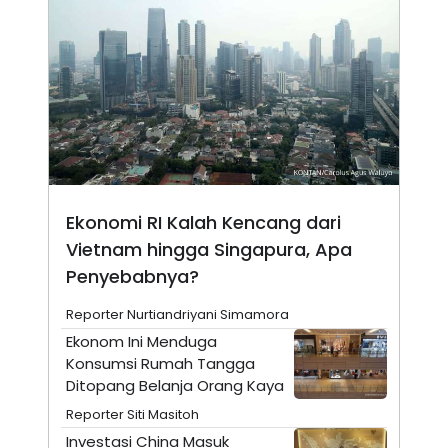
A
I
S
V
K
E
E
M
E
N
T
E
R
I
A
N
Ekonomi RI Kalah Kencang dari
L
E
Vietnam hingga Singapura, Apa
S
T
Penyebabnya?
A
R
Reporter Nurtiandriyani Simamora
I
Ekonom Ini Menduga
Konsumsi Rumah Tangga
KANAL
Ditopang Belanja Orang Kaya
Reporter Siti Masitoh
P
I
U
M
Investasi China Masuk