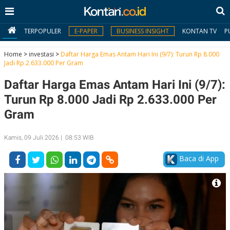
TERPOPULER
E-PAPER
BUSINESS INSIGHT
KONTAN TV
P
Home
>
investasi
>
Daftar Harga Emas Antam Hari Ini (9/7): Turun Rp 8.000
Jadi Rp 2.633.000 Per Gram
MY
Daftar Harga Emas Antam Hari Ini (9/7):
KONTAN
Turun Rp 8.000 Jadi Rp 2.633.000 Per
Daftar
Gram
Masuk
Kamis, 09 Juli 2026 | 08:53 WIB
Baca di App
BERITA
I
N
N
A
V
S
E
I
S
O
T
N