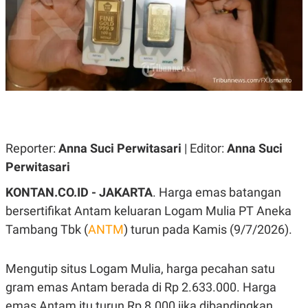
A
A
S
L
I
K
I
E
N
U
D
A
U
N
S
G
T
A
R
N
I
P
I
Reporter:
Anna Suci Perwitasari
| Editor:
Anna Suci
E
N
Perwitasari
L
T
U
E
A
R
KONTAN.CO.ID -
JAKARTA
. Harga emas batangan
N
N
bersertifikat Antam keluaran Logam Mulia PT Aneka
G
A
U
S
Tambang Tbk (
ANTM
) turun pada Kamis (9/7/2026).
S
I
A
O
H
N
A
A
Mengutip situs Logam Mulia, harga pecahan satu
L
gram emas Antam berada di Rp 2.633.000. Harga
P
R
emas Antam itu turun Rp 8.000 jika dibandingkan
E
E