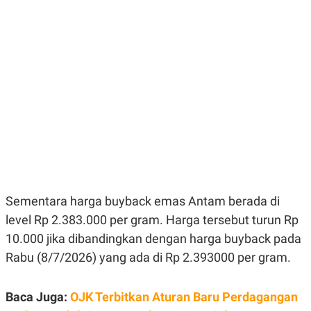
E
E
H
S
A
T
T
Y
A
L
N
E
E
A
N
N
G
A
L
L
I
I
S
S
H
I
S
E
K
X
O
E
L
Sementara harga buyback emas Antam berada di
C
O
U
M
level Rp 2.383.000 per gram. Harga tersebut turun Rp
T
I
10.000 jika dibandingkan dengan harga buyback pada
V
Rabu (8/7/2026) yang ada di Rp 2.393000 per gram.
E
C
O
R
Baca Juga:
OJK Terbitkan Aturan Baru Perdagangan
N