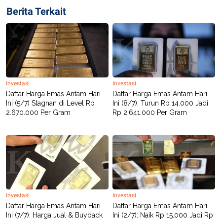
R
T
Berita Terkait
I
S
I
N
G
K
G
M
E
Investasi
Investasi
D
Daftar Harga Emas Antam Hari
Daftar Harga Emas Antam Hari
I
Ini (5/7) Stagnan di Level Rp
Ini (8/7): Turun Rp 14.000 Jadi
A
.
2.670.000 Per Gram
Rp 2.641.000 Per Gram
I
D
SITEMAP
PROFILE
TERM
OF
USE
PEDOMAN
Investasi
Investasi
PEMBERITAAN
Daftar Harga Emas Antam Hari
Daftar Harga Emas Antam Hari
SIBER
Ini (7/7): Harga Jual & Buyback
Ini (2/7): Naik Rp 15.000 Jadi Rp
PRIVACY