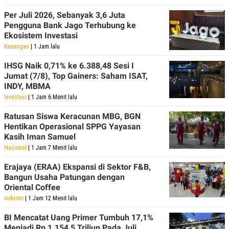
Per Juli 2026, Sebanyak 3,6 Juta
Pengguna Bank Jago Terhubung ke
Ekosistem Investasi
Keuangan
| 1 Jam lalu
IHSG Naik 0,71% ke 6.388,48 Sesi I
Jumat (7/8), Top Gainers: Saham ISAT,
INDY, MBMA
Investasi
| 1 Jam 6 Menit lalu
Ratusan Siswa Keracunan MBG, BGN
Hentikan Operasional SPPG Yayasan
Kasih Iman Samuel
Nasional
| 1 Jam 7 Menit lalu
Erajaya (ERAA) Ekspansi di Sektor F&B,
Bangun Usaha Patungan dengan
Oriental Coffee
Industri
| 1 Jam 12 Menit lalu
BI Mencatat Uang Primer Tumbuh 17,1%
Menjadi Rp 1.154,5 Triliun Pada Juli