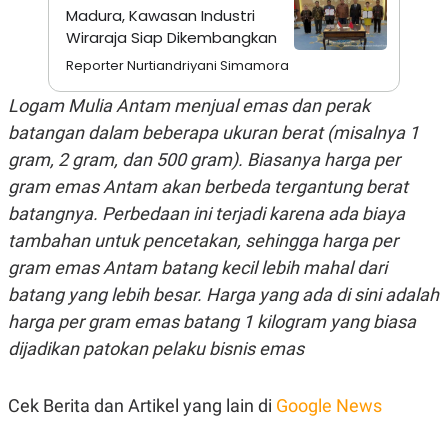
S
A
Madura, Kawasan Industri
A
G
Wiraraja Siap Dikembangkan
T
E
D
S
Reporter Nurtiandriyani Simamora
A
T
A
Logam Mulia Antam menjual emas dan perak
K
L
batangan dalam beberapa ukuran berat (misalnya 1
O
I
gram, 2 gram, dan 500 gram). Biasanya harga per
N
P
T
S
gram emas Antam akan berbeda tergantung berat
A
U
N
S
batangnya. Perbedaan ini terjadi karena ada biaya
T
tambahan untuk pencetakan, sehingga harga per
V
gram emas Antam batang kecil lebih mahal dari
batang yang lebih besar. Harga yang ada di sini adalah
JARINGAN
harga per gram emas batang 1 kilogram yang biasa
K
P
dijadikan patokan pelaku bisnis emas
O
R
N
E
T
S
Cek Berita dan Artikel yang lain di
Google News
A
S
N
R
A
E