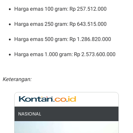
N
S
Harga emas 100 gram: Rp 257.512.000
E
E
W
R
S
E
Harga emas 250 gram: Rp 643.515.000
S
M
E
O
T
N
Harga emas 500 gram: Rp 1.286.820.000
U
I
P
A
A
K
Harga emas 1.000 gram: Rp 2.573.600.000
D
I
V
L
A
S
K
Keterangan:
O
R
P
O
R
A
S
I
NASIONAL
K
N
I
A
L
T