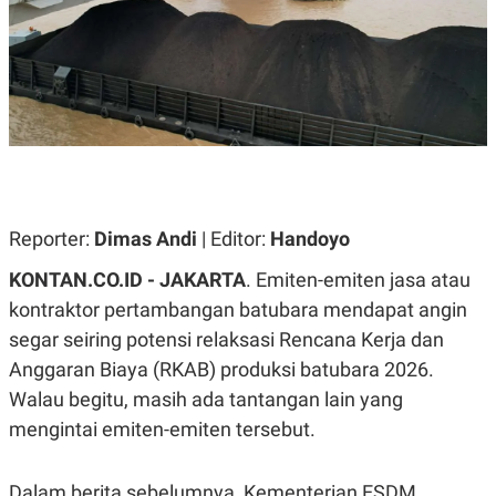
A
A
S
L
I
K
I
E
N
U
D
A
U
N
S
G
T
A
R
N
I
P
I
Reporter:
Dimas Andi
| Editor:
Handoyo
E
N
L
T
KONTAN.CO.ID - JAKARTA
. Emiten-emiten jasa atau
U
E
A
R
kontraktor pertambangan batubara mendapat angin
N
N
segar seiring potensi relaksasi Rencana Kerja dan
G
A
U
S
Anggaran Biaya (RKAB) produksi batubara 2026.
S
I
A
O
Walau begitu, masih ada tantangan lain yang
H
N
mengintai emiten-emiten tersebut.
A
A
L
P
R
Dalam berita sebelumnya, Kementerian ESDM
E
E