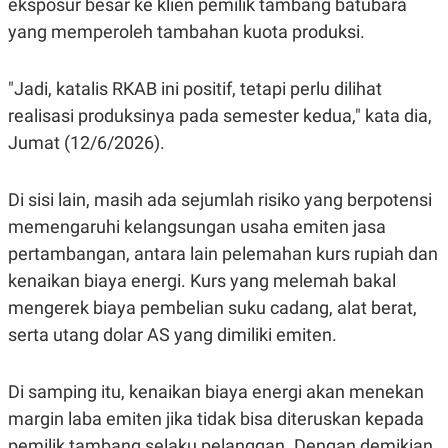
eksposur besar ke klien pemilik tambang batubara
S
A
A
G
yang memperoleh tambahan kuota produksi.
T
E
D
S
A
T
"Jadi, katalis RKAB ini positif, tetapi perlu dilihat
A
realisasi produksinya pada semester kedua," kata dia,
K
L
Jumat (12/6/2026).
O
I
N
P
T
S
A
U
Di sisi lain, masih ada sejumlah risiko yang berpotensi
N
S
T
memengaruhi kelangsungan usaha emiten jasa
V
pertambangan, antara lain pelemahan kurs rupiah dan
kenaikan biaya energi. Kurs yang melemah bakal
JARINGAN
mengerek biaya pembelian suku cadang, alat berat,
serta utang dolar AS yang dimiliki emiten.
K
P
O
R
N
E
T
S
Di samping itu, kenaikan biaya energi akan menekan
A
S
margin laba emiten jika tidak bisa diteruskan kepada
N
R
A
E
pemilik tambang selaku pelanggan. Dengan demikian,