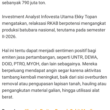
E
sebanyak 790 juta ton.
R
F
B
O
U
Investment Analyst Infovesta Utama Ekky Topan
K
S
mengatakan, relaksasi RKAB berpotensi mengangkat
U
I
S
N
produksi batubara nasional, terutama pada semester
E
S
II-2026.
S
I
N
Hal ini tentu dapat menjadi sentimen positif bagi
S
I
emiten jasa pertambangan, seperti UNTR, DEWA,
G
H
DOID, PTRO, MYOH, dan lain sebagainya. Mereka
T
berpeluang mendapat angin segar karena aktivitas
S
B
tambang kembali meningkat, baik dari sisi overburden
T
E
O
L
removal atau pengupasan lapisan tanah, hauling atau
C
A
K
N
pengangkutan material galian, hingga utilisasi alat
S
J
berat.
E
A
T
O
U
N
P