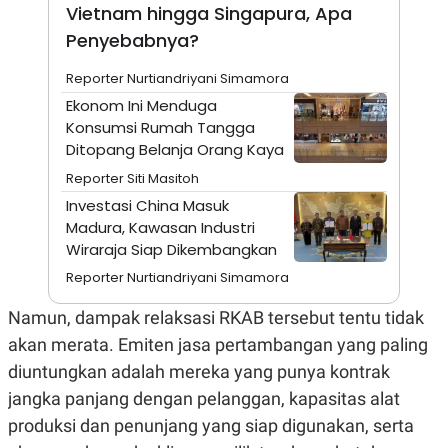
A
I
Vietnam hingga Singapura, Apa
S
V
Penyebabnya?
K
E
E
M
Reporter Nurtiandriyani Simamora
E
N
Ekonom Ini Menduga
T
Konsumsi Rumah Tangga
E
Ditopang Belanja Orang Kaya
R
I
Reporter Siti Masitoh
A
N
Investasi China Masuk
L
Madura, Kawasan Industri
E
Wiraraja Siap Dikembangkan
S
T
Reporter Nurtiandriyani Simamora
A
R
Namun, dampak relaksasi RKAB tersebut tentu tidak
I
akan merata. Emiten jasa pertambangan yang paling
diuntungkan adalah mereka yang punya kontrak
KANAL
jangka panjang dengan pelanggan, kapasitas alat
P
I
produksi dan penunjang yang siap digunakan, serta
U
M