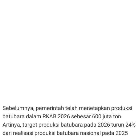
E
E
H
S
A
T
T
Y
A
L
N
E
E
A
N
N
G
A
L
L
I
I
S
S
H
I
S
E
K
X
O
E
L
C
O
U
M
T
I
Sebelumnya, pemerintah telah menetapkan produksi
V
E
batubara dalam RKAB 2026 sebesar 600 juta ton.
C
Artinya, target produksi batubara pada 2026 turun 24%
O
R
dari realisasi produksi batubara nasional pada 2025
N