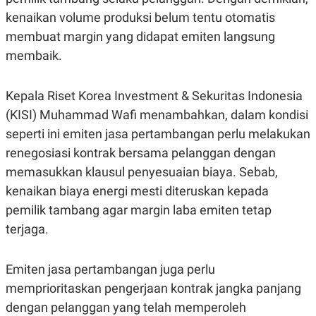
C
L
A
E
kenaikan volume produksi belum tentu otomatis
D
A
membuat margin yang didapat emiten langsung
E
S
M
E
membaik.
Y
.
I
D
Kepala Riset Korea Investment & Sekuritas Indonesia
L
K
A
I
(KISI) Muhammad Wafi menambahkan, dalam kondisi
N
N
seperti ini emiten jasa pertambangan perlu melakukan
G
E
G
R
renegosiasi kontrak bersama pelanggan dengan
A
J
N
A
memasukkan klausul penyesuaian biaya. Sebab,
A
E
kenaikan biaya energi mesti diteruskan kepada
N
M
C
I
pemilik tambang agar margin laba emiten tetap
E
T
T
E
terjaga.
A
N
K
E
A
Emiten jasa pertambangan juga perlu
P
D
memprioritaskan pengerjaan kontrak jangka panjang
A
V
P
E
dengan pelanggan yang telah memperoleh
E
R