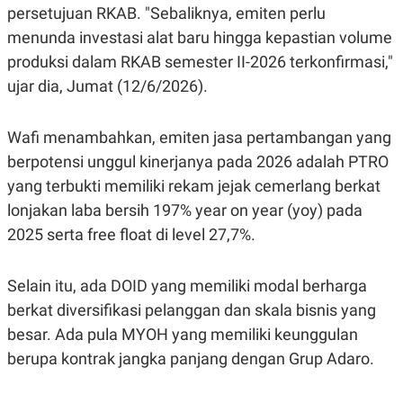
R
T
persetujuan RKAB. "Sebaliknya, emiten perlu
I
menunda investasi alat baru hingga kepastian volume
S
I
produksi dalam RKAB semester II-2026 terkonfirmasi,"
N
G
ujar dia, Jumat (12/6/2026).
K
G
M
Wafi menambahkan, emiten jasa pertambangan yang
E
berpotensi unggul kinerjanya pada 2026 adalah PTRO
D
I
yang terbukti memiliki rekam jejak cemerlang berkat
A
.
lonjakan laba bersih 197% year on year (yoy) pada
I
2025 serta free float di level 27,7%.
D
Selain itu, ada DOID yang memiliki modal berharga
SITEMAP
PROFILE
TERM
berkat diversifikasi pelanggan dan skala bisnis yang
OF
USE
besar. Ada pula MYOH yang memiliki keunggulan
PEDOMAN
berupa kontrak jangka panjang dengan Grup Adaro.
PEMBERITAAN
SIBER
PRIVACY