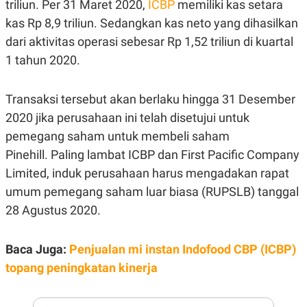
triliun. Per 31 Maret 2020,
E
ICBP
memiliki kas setara
R
kas Rp 8,9 triliun. Sedangkan kas neto yang dihasilkan
F
B
dari aktivitas operasi sebesar Rp 1,52 triliun di kuartal
O
U
K
S
1 tahun 2020.
U
I
S
N
E
Transaksi tersebut akan berlaku hingga 31 Desember
S
S
2020 jika perusahaan ini telah disetujui untuk
I
N
pemegang saham untuk membeli saham
S
I
Pinehill. Paling lambat ICBP dan First Pacific Company
G
Limited, induk perusahaan harus mengadakan rapat
H
T
umum pemegang saham luar biasa (RUPSLB) tanggal
S
B
28 Agustus 2020.
T
E
O
L
C
A
K
N
Baca Juga:
Penjualan mi instan Indofood CBP (ICBP)
S
J
topang peningkatan kinerja
E
A
T
O
U
N
P