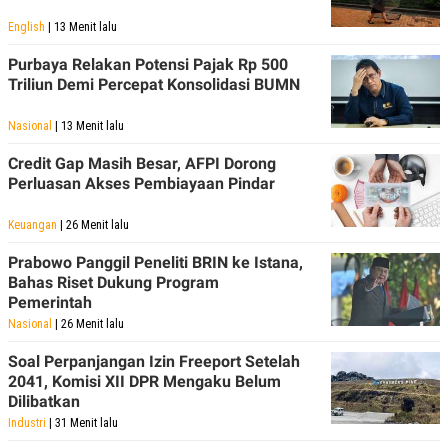
C
L
A
E
English
| 13 Menit lalu
D
A
E
S
Purbaya Relakan Potensi Pajak Rp 500
M
E
Triliun Demi Percepat Konsolidasi BUMN
Y
.
I
D
Nasional
| 13 Menit lalu
L
K
A
I
Credit Gap Masih Besar, AFPI Dorong
N
N
Perluasan Akses Pembiayaan Pindar
G
E
G
R
A
J
Keuangan
| 26 Menit lalu
N
A
A
E
Prabowo Panggil Peneliti BRIN ke Istana,
N
M
Bahas Riset Dukung Program
C
I
Pemerintah
E
T
T
E
Nasional
| 26 Menit lalu
A
N
K
Soal Perpanjangan Izin Freeport Setelah
E
A
2041, Komisi XII DPR Mengaku Belum
P
D
Dilibatkan
A
V
P
E
Industri
| 31 Menit lalu
E
R