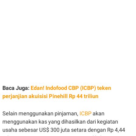
E
E
H
S
A
T
T
Y
A
L
N
E
E
A
N
N
G
A
L
L
I
I
S
S
H
I
S
E
K
X
O
E
L
Baca Juga:
Edan! Indofood CBP (ICBP) teken
C
O
U
M
perjanjian akuisisi Pinehill Rp 44 triliun
T
I
V
Selain menggunakan pinjaman,
ICBP
akan
E
C
menggunakan kas yang dihasilkan dari kegiatan
O
R
usaha sebesar US$ 300 juta setara dengan Rp 4,44
N