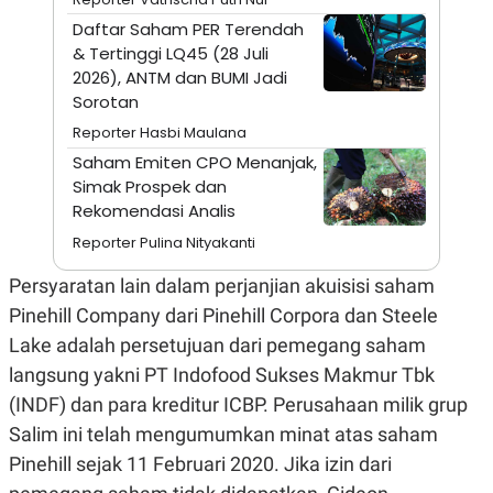
A
I
S
V
Daftar Saham PER Terendah
K
E
& Tertinggi LQ45 (28 Juli
E
2026), ANTM dan BUMI Jadi
M
E
Sorotan
N
T
Reporter Hasbi Maulana
E
Saham Emiten CPO Menanjak,
R
I
Simak Prospek dan
A
Rekomendasi Analis
N
Reporter Pulina Nityakanti
L
E
S
Persyaratan lain dalam perjanjian akuisisi saham
T
Pinehill Company dari Pinehill Corpora dan Steele
A
R
Lake adalah persetujuan dari pemegang saham
I
langsung yakni PT Indofood Sukses Makmur Tbk
(INDF) dan para kreditur ICBP. Perusahaan milik grup
KANAL
Salim ini telah mengumumkan minat atas saham
Pinehill sejak 11 Februari 2020. Jika izin dari
P
I
U
M