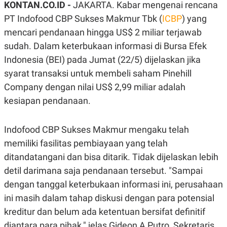
KONTAN.CO.ID -
JAKARTA. Kabar mengenai rencana
A
A
S
L
PT Indofood CBP Sukses Makmur Tbk (
ICBP
) yang
I
mencari pendanaan hingga US$ 2 miliar terjawab
K
I
sudah. Dalam keterbukaan informasi di Bursa Efek
E
N
U
D
Indonesia (BEI) pada Jumat (22/5) dijelaskan jika
A
U
N
S
syarat transaksi untuk membeli saham Pinehill
G
T
A
R
Company dengan nilai US$ 2,99 miliar adalah
N
I
kesiapan pendanaan.
P
I
E
N
L
T
Indofood CBP Sukses Makmur mengaku telah
U
E
A
R
memiliki fasilitas pembiayaan yang telah
N
N
G
A
ditandatangani dan bisa ditarik. Tidak dijelaskan lebih
U
S
detil darimana saja pendanaan tersebut. "Sampai
S
I
A
O
dengan tanggal keterbukaan informasi ini, perusahaan
H
N
A
A
ini masih dalam tahap diskusi dengan para potensial
L
kreditur dan belum ada ketentuan bersifat definitif
P
R
diantara para pihak," jelas Gideon A Putro, Sekretaris
E
E