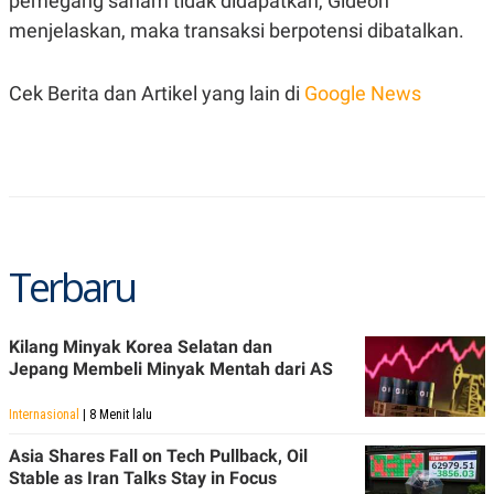
pemegang saham tidak didapatkan, Gideon
S
A
A
G
menjelaskan, maka transaksi berpotensi dibatalkan.
T
E
D
S
A
Cek Berita dan Artikel yang lain di
Google News
T
A
K
L
O
I
N
P
T
S
A
U
N
S
T
V
Terbaru
JARINGAN
Kilang Minyak Korea Selatan dan
Jepang Membeli Minyak Mentah dari AS
K
P
O
R
N
E
Internasional
| 8 Menit lalu
T
S
A
S
Asia Shares Fall on Tech Pullback, Oil
N
R
Stable as Iran Talks Stay in Focus
A
E