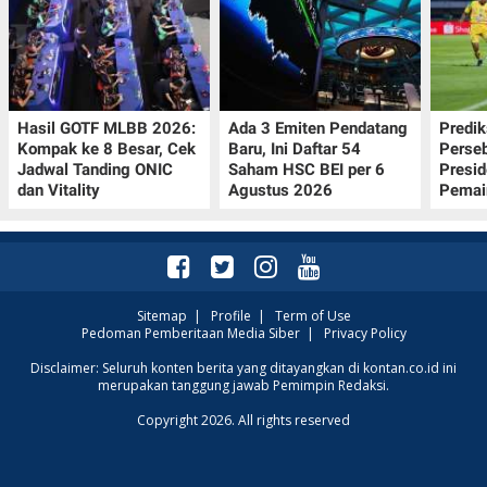
Hasil GOTF MLBB 2026:
Ada 3 Emiten Pendatang
Predik
Kompak ke 8 Besar, Cek
Baru, Ini Daftar 54
Perseb
Jadwal Tanding ONIC
Saham HSC BEI per 6
Presi
dan Vitality
Agustus 2026
Pemai
Sitemap
|
Profile
|
Term of Use
Pedoman Pemberitaan Media Siber
|
Privacy Policy
Disclaimer: Seluruh konten berita yang ditayangkan di kontan.co.id ini
merupakan tanggung jawab Pemimpin Redaksi.
Copyright 2026. All rights reserved