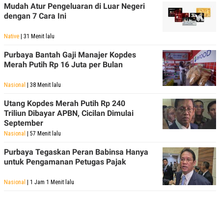
R
T
Mudah Atur Pengeluaran di Luar Negeri
I
dengan 7 Cara Ini
S
I
N
Native
| 31 Menit lalu
G
Purbaya Bantah Gaji Manajer Kopdes
K
G
Merah Putih Rp 16 Juta per Bulan
M
E
Nasional
| 38 Menit lalu
D
I
Utang Kopdes Merah Putih Rp 240
A
.
Triliun Dibayar APBN, Cicilan Dimulai
I
September
D
Nasional
| 57 Menit lalu
Purbaya Tegaskan Peran Babinsa Hanya
untuk Pengamanan Petugas Pajak
SITEMAP
PROFILE
TERM
OF
USE
Nasional
| 1 Jam 1 Menit lalu
PEDOMAN
PEMBERITAAN
SIBER
PRIVACY