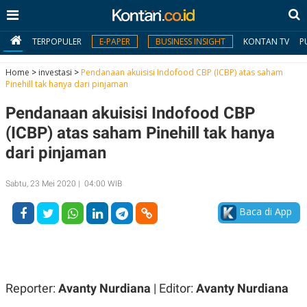
TERPOPULER
E-PAPER
BUSINESS INSIGHT
KONTAN TV
P
Home
>
investasi
>
Pendanaan akuisisi Indofood CBP (ICBP) atas saham
Pinehill tak hanya dari pinjaman
MY
Pendanaan akuisisi Indofood CBP
KONTAN
(ICBP) atas saham Pinehill tak hanya
Daftar
dari pinjaman
Masuk
Sabtu, 23 Mei 2020 | 04:00 WIB
Baca di App
BERITA
I
N
N
A
V
S
E
I
Reporter:
Avanty Nurdiana
| Editor:
Avanty Nurdiana
S
O
T
N