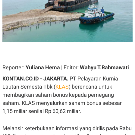
A
A
S
L
I
K
I
E
N
U
D
A
U
N
S
G
T
A
R
N
I
P
I
Reporter:
Yuliana Hema
| Editor:
Wahyu T.Rahmawati
E
N
L
T
KONTAN.CO.ID - JAKARTA.
PT Pelayaran Kurnia
U
E
A
R
Lautan Semesta Tbk (
KLAS
) berencana untuk
N
N
G
A
membagikan saham bonus kepada pemegang
U
S
S
I
saham. KLAS menyalurkan saham bonus sebesar
A
O
1,15 miliar senilai Rp 60,62 miliar.
H
N
A
A
L
Melansir keterbukaan informasi yang dirilis pada Rabu
P
R
E
E