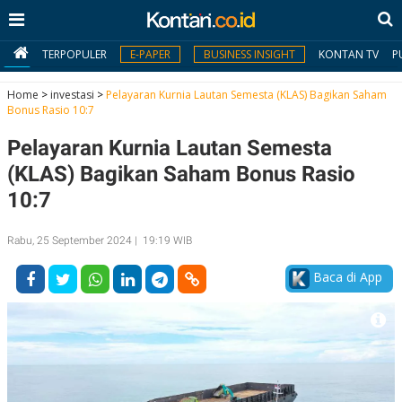
TERPOPULER
E-PAPER
BUSINESS INSIGHT
KONTAN TV
P
Home
>
investasi
>
Pelayaran Kurnia Lautan Semesta (KLAS) Bagikan Saham
Bonus Rasio 10:7
MY
Pelayaran Kurnia Lautan Semesta
KONTAN
(KLAS) Bagikan Saham Bonus Rasio
Daftar
10:7
Masuk
Rabu, 25 September 2024 | 19:19 WIB
Baca di App
BERITA
I
N
N
A
V
S
E
I
S
O
T
N