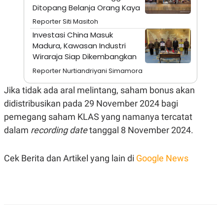
A
I
Ditopang Belanja Orang Kaya
S
V
K
E
Reporter Siti Masitoh
E
Investasi China Masuk
M
E
Madura, Kawasan Industri
N
Wiraraja Siap Dikembangkan
T
E
Reporter Nurtiandriyani Simamora
R
I
Jika tidak ada aral melintang, saham bonus akan
A
N
didistribusikan pada 29 November 2024 bagi
L
pemegang saham KLAS yang namanya tercatat
E
S
dalam
recording date
tanggal 8 November 2024.
T
A
R
Cek Berita dan Artikel yang lain di
Google News
I
KANAL
P
I
U
M