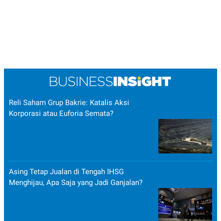
POLICY
Reli Saham Grup Bakrie: Katalis Aksi
Korporasi atau Euforia Semata?
Asing Tetap Jualan di Tengah IHSG
Menghijau, Apa Saja yang Jadi Ganjalan?