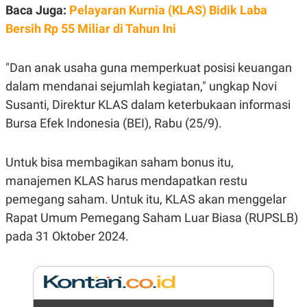
E
Baca Juga:
Pelayaran Kurnia (KLAS) Bidik Laba
R
Bersih Rp 55 Miliar di Tahun Ini
F
B
O
U
K
S
U
I
"Dan anak usaha guna memperkuat posisi keuangan
S
N
dalam mendanai sejumlah kegiatan," ungkap Novi
E
S
Susanti, Direktur KLAS dalam keterbukaan informasi
S
I
Bursa Efek Indonesia (BEI), Rabu (25/9).
N
S
I
Untuk bisa membagikan saham bonus itu,
G
H
manajemen KLAS harus mendapatkan restu
T
pemegang saham. Untuk itu, KLAS akan menggelar
S
B
T
E
Rapat Umum Pemegang Saham Luar Biasa (RUPSLB)
O
L
pada 31 Oktober 2024.
C
A
K
N
S
J
E
A
T
O
U
N
P