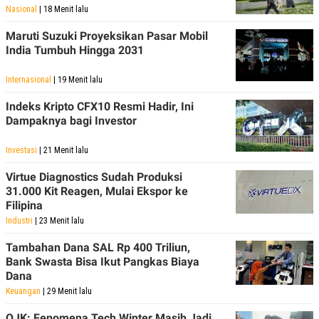
C
L
Nasional
| 18 Menit lalu
A
E
D
A
Maruti Suzuki Proyeksikan Pasar Mobil
E
S
M
E
India Tumbuh Hingga 2031
Y
.
I
Internasional
| 19 Menit lalu
D
L
K
Indeks Kripto CFX10 Resmi Hadir, Ini
A
I
Dampaknya bagi Investor
N
N
G
E
G
R
Investasi
| 21 Menit lalu
A
J
N
A
Virtue Diagnostics Sudah Produksi
A
E
31.000 Kit Reagen, Mulai Ekspor ke
N
M
C
I
Filipina
E
T
Industri
| 23 Menit lalu
T
E
A
N
Tambahan Dana SAL Rp 400 Triliun,
K
Bank Swasta Bisa Ikut Pangkas Biaya
E
A
Dana
P
D
A
V
Keuangan
| 29 Menit lalu
P
E
E
R
OJK: Fenomena Tech Winter Masih Jadi