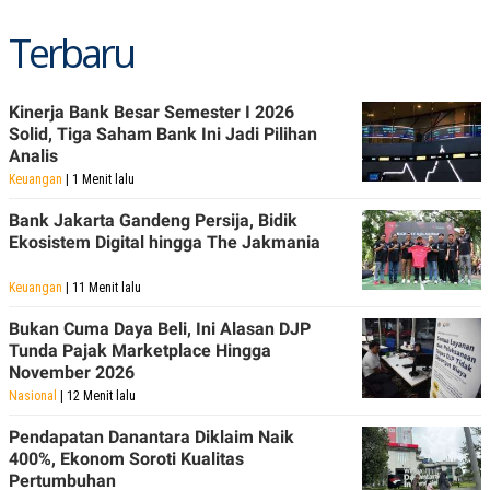
S
A
A
G
Terbaru
T
E
D
S
A
T
A
Kinerja Bank Besar Semester I 2026
Solid, Tiga Saham Bank Ini Jadi Pilihan
K
L
Analis
O
I
N
P
Keuangan
| 1 Menit lalu
T
S
A
U
Bank Jakarta Gandeng Persija, Bidik
N
S
Ekosistem Digital hingga The Jakmania
T
V
Keuangan
| 11 Menit lalu
JARINGAN
Bukan Cuma Daya Beli, Ini Alasan DJP
Tunda Pajak Marketplace Hingga
November 2026
K
P
O
R
Nasional
| 12 Menit lalu
N
E
T
S
Pendapatan Danantara Diklaim Naik
A
S
400%, Ekonom Soroti Kualitas
N
R
A
E
Pertumbuhan