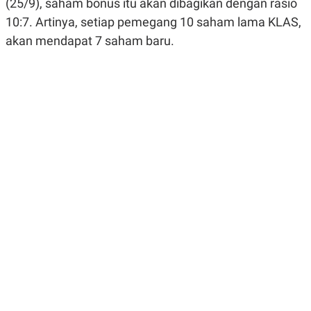
(25/9), saham bonus itu akan dibagikan dengan rasio
R
G
S
I
10:7. Artinya, setiap pemegang 10 saham lama KLAS,
O
O
akan mendapat 7 saham baru.
N
N
A
A
L
L
F
I
N
A
N
C
E
Y
C
A
A
N
R
G
I
T
T
E
A
R
H
.
U
.
.
K
L
E
I
S
F