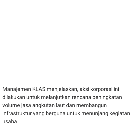
E
E
H
S
A
T
T
Y
A
L
N
E
E
A
N
N
G
A
L
L
I
I
S
S
H
I
S
E
K
X
O
E
L
C
O
Manajemen KLAS menjelaskan, aksi korporasi ini
U
M
dilakukan untuk melanjutkan rencana peningkatan
T
I
volume jasa angkutan laut dan membangun
V
E
infrastruktur yang berguna untuk menunjang kegiatan
C
usaha.
O
R
N