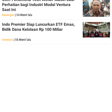
R
T
Perhatian bagi Industri Modal Ventura
I
Saat Ini
S
I
Keuangan
| 54 Menit lalu
N
G
Indo Premier Siap Luncurkan ETF Emas,
K
Bidik Dana Kelolaan Rp 100 Miliar
G
M
Investasi
| 56 Menit lalu
E
D
I
A
.
I
D
SITEMAP
PROFILE
TERM
OF
USE
PEDOMAN
PEMBERITAAN
SIBER
PRIVACY