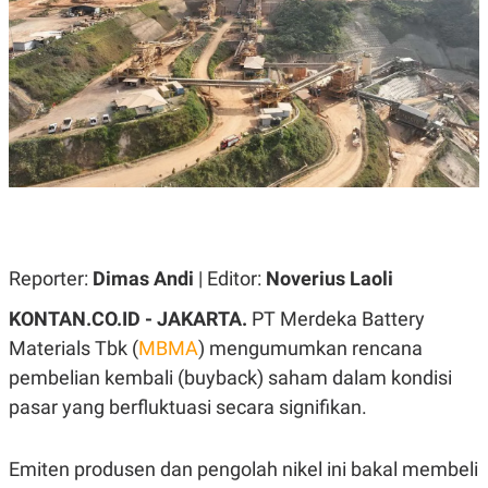
A
A
S
L
I
K
I
E
N
U
D
A
U
N
S
G
T
A
R
N
I
P
I
E
N
L
T
Reporter:
Dimas Andi
| Editor:
Noverius Laoli
U
E
A
R
N
N
KONTAN.CO.ID - JAKARTA.
PT Merdeka Battery
G
A
Materials Tbk (
MBMA
) mengumumkan rencana
U
S
S
I
pembelian kembali (buyback) saham dalam kondisi
A
O
H
N
pasar yang berfluktuasi secara signifikan.
A
A
L
P
R
Emiten produsen dan pengolah nikel ini bakal membeli
E
E