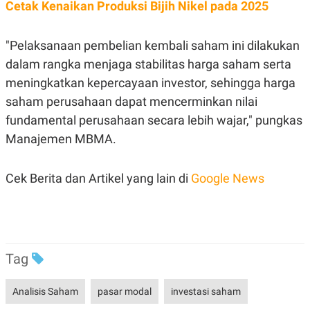
C
L
Cetak Kenaikan Produksi Bijih Nikel pada 2025
A
E
D
A
E
S
"Pelaksanaan pembelian kembali saham ini dilakukan
M
E
Y
.
dalam rangka menjaga stabilitas harga saham serta
I
D
meningkatkan kepercayaan investor, sehingga harga
L
K
saham perusahaan dapat mencerminkan nilai
A
I
fundamental perusahaan secara lebih wajar," pungkas
N
N
G
E
Manajemen MBMA.
G
R
A
J
N
A
A
E
Cek Berita dan Artikel yang lain di
Google News
N
M
C
I
E
T
T
E
A
N
K
Tag
E
A
P
D
A
V
Analisis Saham
pasar modal
investasi saham
P
E
E
R