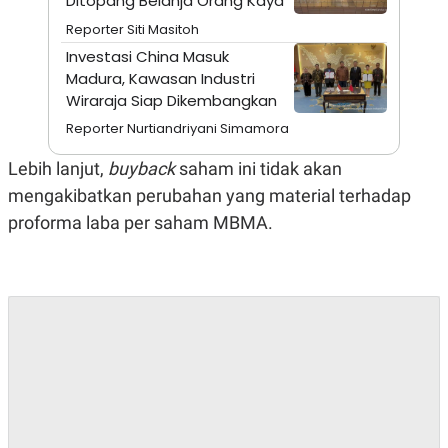
Ditopang Belanja Orang Kaya
A
I
S
V
Reporter Siti Masitoh
K
E
Investasi China Masuk
E
M
Madura, Kawasan Industri
E
Wiraraja Siap Dikembangkan
N
T
Reporter Nurtiandriyani Simamora
E
R
Lebih lanjut,
buyback
saham ini tidak akan
I
A
mengakibatkan perubahan yang material terhadap
N
proforma laba per saham MBMA.
L
E
S
T
A
R
I
KANAL
P
I
U
M