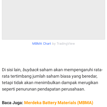
S
A
A
G
T
E
D
S
A
T
A
K
L
O
I
N
P
T
S
MBMA Chart
by TradingView
A
U
N
S
T
V
Di sisi lain,
buyback
saham akan mempengaruhi rata-
JARINGAN
rata tertimbang jumlah saham biasa yang beredar,
K
P
tetapi tidak akan menimbulkan dampak merugikan
O
R
seperti penurunan pendapatan perusahaan.
N
E
T
S
A
S
N
R
Baca Juga:
Merdeka Battery Materials (MBMA)
A
E