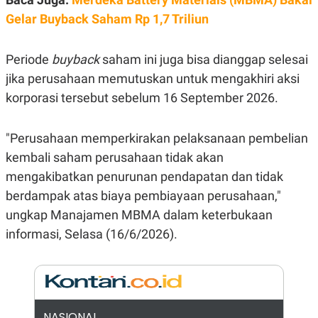
E
R
Gelar Buyback Saham Rp 1,7 Triliun
F
B
O
U
K
S
Periode
buyback
saham ini juga bisa dianggap selesai
U
I
jika perusahaan memutuskan untuk mengakhiri aksi
S
N
E
korporasi tersebut sebelum 16 September 2026.
S
S
I
N
"Perusahaan memperkirakan pelaksanaan pembelian
S
kembali saham perusahaan tidak akan
I
G
mengakibatkan penurunan pendapatan dan tidak
H
T
berdampak atas biaya pembiayaan perusahaan,"
S
B
ungkap Manajamen MBMA dalam keterbukaan
T
E
informasi, Selasa (16/6/2026).
O
L
C
A
K
N
S
J
E
A
T
O
U
N
P
NASIONAL