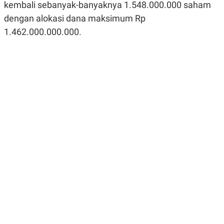
kembali sebanyak-banyaknya 1.548.000.000 saham
R
G
S
I
dengan alokasi dana maksimum Rp
O
O
N
N
1.462.000.000.000.
A
A
L
L
F
I
N
A
N
C
E
Y
C
A
A
N
R
G
I
T
T
E
A
R
H
.
U
.
.
K
L
E
I
S
F