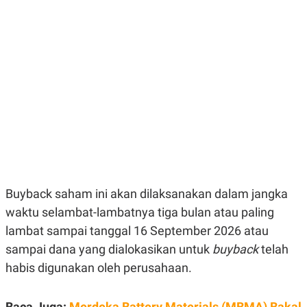
E
E
H
S
A
T
T
Y
A
L
N
E
E
A
N
N
G
A
L
L
I
I
S
S
H
I
S
E
K
X
O
E
L
Buyback saham ini akan dilaksanakan dalam jangka
C
O
waktu selambat-lambatnya tiga bulan atau paling
U
M
T
lambat sampai tanggal 16 September 2026 atau
I
V
sampai dana yang dialokasikan untuk
buyback
telah
E
C
habis digunakan oleh perusahaan.
O
R
N
Baca Juga:
Merdeka Battery Materials (MBMA) Bakal