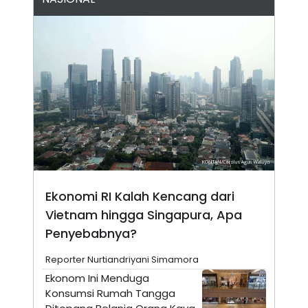
N
S
E
E
W
R
S
E
S
M
E
O
T
N
U
I
P
A
A
K
D
I
V
L
A
S
K
O
Ekonomi RI Kalah Kencang dari
R
P
Vietnam hingga Singapura, Apa
O
R
Penyebabnya?
A
S
Reporter Nurtiandriyani Simamora
I
Ekonom Ini Menduga
K
N
I
A
Konsumsi Rumah Tangga
L
T