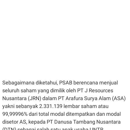
E
E
H
S
A
T
T
Y
A
L
N
E
E
A
N
N
G
A
L
L
I
I
S
S
H
I
S
E
K
X
O
E
L
Sebagaimana diketahui, PSAB berencana menjual
C
O
U
M
seluruh saham yang dimilik oleh PT J Resources
T
Nusantara (JRN) dalam PT Arafura Surya Alam (ASA)
I
V
yakni sebanyak 2.331.139 lembar saham atau
E
C
99,99996% dari total modal ditempatkan dan modal
O
disetor AS, kepada PT Danusa Tambang Nusantara
R
N
(DTN) sebagai salah satu anak usaha UNTR.