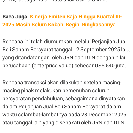
E
R
F
B
Baca Juga:
Kinerja Emiten Baja Hingga Kuartal III-
O
U
K
S
2025 Masih Belum Kokoh, Begini Ringkasannya
U
I
S
N
E
Rencana ini telah diumumkan melalui Perjanjian Jual
S
S
Beli Saham Bersyarat tanggal 12 September 2025 lalu,
I
N
yang ditandatangani oleh JRN dan DTN dengan nilai
S
perusahaan (enterprise value) sebesar US$ 540 juta.
I
G
H
T
Rencana transaksi akan dilakukan setelah masing-
S
B
masing pihak melakukan pemenuhan seluruh
T
E
O
L
persyaratan pendahuluan, sebagaimana dinyatakan
C
A
dalam Perjanjian Jual Beli Saham Bersyarat dalam
K
N
S
J
waktu selambat-lambatnya pada 23 Desember 2025
E
A
T
O
atau tanggal lain yang disepakati oleh JRN dan DTN.
U
N
P