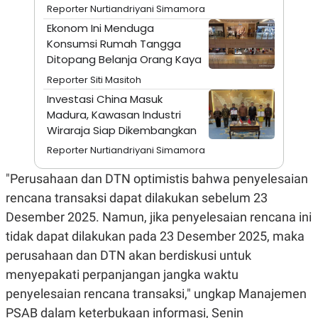
A
I
Reporter Nurtiandriyani Simamora
S
V
Ekonom Ini Menduga
K
E
E
Konsumsi Rumah Tangga
M
Ditopang Belanja Orang Kaya
E
N
Reporter Siti Masitoh
T
E
Investasi China Masuk
R
Madura, Kawasan Industri
I
Wiraraja Siap Dikembangkan
A
N
Reporter Nurtiandriyani Simamora
L
E
"Perusahaan dan DTN optimistis bahwa penyelesaian
S
T
rencana transaksi dapat dilakukan sebelum 23
A
Desember 2025. Namun, jika penyelesaian rencana ini
R
I
tidak dapat dilakukan pada 23 Desember 2025, maka
perusahaan dan DTN akan berdiskusi untuk
KANAL
menyepakati perpanjangan jangka waktu
penyelesaian rencana transaksi," ungkap Manajemen
P
I
U
M
PSAB dalam keterbukaan informasi, Senin