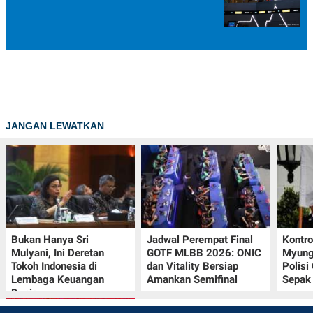
JANGAN LEWATKAN
Bukan Hanya Sri
Jadwal Perempat Final
Kontr
Mulyani, Ini Deretan
GOTF MLBB 2026: ONIC
Myung-
Tokoh Indonesia di
dan Vitality Bersiap
Polisi
Lembaga Keuangan
Amankan Semifinal
Sepak 
Dunia