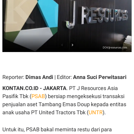
A
A
S
L
I
K
I
E
N
U
D
A
U
N
S
G
T
A
R
N
I
P
I
E
N
L
T
Reporter:
Dimas Andi
| Editor:
Anna Suci Perwitasari
U
E
A
R
N
N
KONTAN.CO.ID - JAKARTA
. PT J Resources Asia
G
A
Pasifik Tbk (
PSAB
) bersiap mengeksekusi transaksi
U
S
S
I
penjualan aset Tambang Emas Doup kepada entitas
A
O
H
N
anak usaha PT United Tractors Tbk (
UNTR
).
A
A
L
P
R
Untuk itu, PSAB bakal meminta restu dari para
E
E