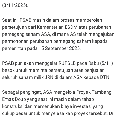
S
A
(3/11/2025).
A
G
T
E
D
S
A
Saat ini, PSAB masih dalam proses memperoleh
T
persetujuan dari Kementerian ESDM atas perubahan
A
K
L
pemegang saham ASA, di mana AS telah mengajukan
O
I
permohonan perubahan pemegang saham kepada
N
P
T
S
pemerintah pada 15 September 2025.
A
U
N
S
T
PSAB pun akan menggelar RUPSLB pada Rabu (5/11)
V
besok untuk meminta persetujuan atas penjualan
seluruh saham milik JRN di dalam ASA kepada DTN.
JARINGAN
K
P
Sebagai pengingat, ASA mengelola Proyek Tambang
O
R
N
E
Emas Doup yang saat ini masih dalam tahap
T
S
konstruksi dan memerlukan biaya investasi yang
A
S
N
R
cukup besar untuk menyelesaikan proyek tersebut. Di
A
E