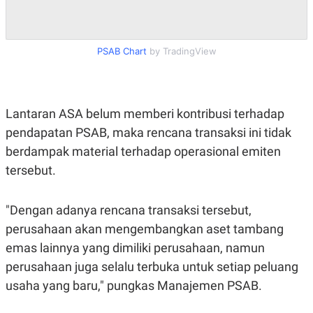
R
T
I
S
I
N
PSAB Chart
by TradingView
G
K
G
M
Lantaran ASA belum memberi kontribusi terhadap
E
D
pendapatan PSAB, maka rencana transaksi ini tidak
I
A
berdampak material terhadap operasional emiten
.
tersebut.
I
D
"Dengan adanya rencana transaksi tersebut,
perusahaan akan mengembangkan aset tambang
SITEMAP
PROFILE
TERM
OF
emas lainnya yang dimiliki perusahaan, namun
USE
perusahaan juga selalu terbuka untuk setiap peluang
PEDOMAN
PEMBERITAAN
usaha yang baru," pungkas Manajemen PSAB.
SIBER
PRIVACY