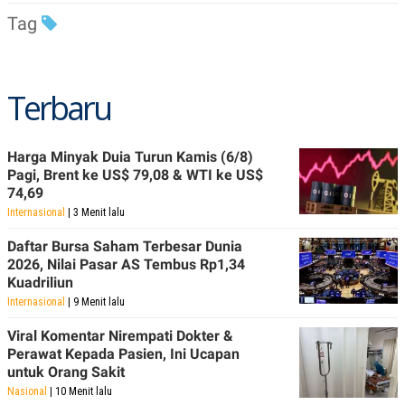
R
T
Tag
I
S
I
N
G
Terbaru
K
G
M
E
Harga Minyak Duia Turun Kamis (6/8)
D
Pagi, Brent ke US$ 79,08 & WTI ke US$
I
A
74,69
.
Internasional
| 3 Menit lalu
I
D
Daftar Bursa Saham Terbesar Dunia
2026, Nilai Pasar AS Tembus Rp1,34
Kuadriliun
SITEMAP
PROFILE
TERM
Internasional
| 9 Menit lalu
OF
USE
Viral Komentar Nirempati Dokter &
PEDOMAN
Perawat Kepada Pasien, Ini Ucapan
PEMBERITAAN
untuk Orang Sakit
SIBER
Nasional
| 10 Menit lalu
PRIVACY