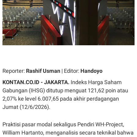
A
A
S
L
I
K
I
E
N
U
D
A
U
N
S
G
T
A
R
N
I
P
I
E
N
Reporter:
Rashif Usman
| Editor:
Handoyo
L
T
U
E
KONTAN.CO.ID - JAKARTA.
Indeks Harga Saham
A
R
N
N
Gabungan (IHSG) ditutup menguat 121,62 poin atau
G
A
2,07% ke level 6.007,65 pada akhir perdagangan
U
S
S
I
Jumat (12/6/2026).
A
O
H
N
A
A
L
Praktisi pasar modal sekaligus Pendiri WH-Project,
P
R
William Hartanto, menganalisis secara teknikal bahwa
E
E