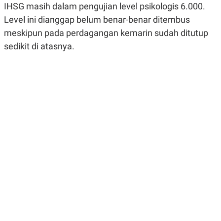
IHSG masih dalam pengujian level psikologis 6.000.
R
G
S
I
Level ini dianggap belum benar-benar ditembus
O
O
N
N
meskipun pada perdagangan kemarin sudah ditutup
A
A
sedikit di atasnya.
L
L
F
I
N
A
N
C
E
Y
C
A
A
N
R
G
I
T
T
E
A
R
H
.
U
.
.
K
L
E
I
S
F