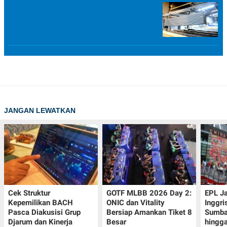
JANGAN LEWATKAN
Cek Struktur
GOTF MLBB 2026 Day 2:
EPL J
Kepemilikan BACH
ONIC dan Vitality
Inggri
Pasca Diakusisi Grup
Bersiap Amankan Tiket 8
Sumba
Djarum dan Kinerja
Besar
hingg