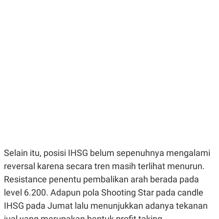
E
E
H
S
A
T
T
Y
A
L
N
E
E
A
N
N
G
A
L
L
I
I
S
S
H
I
S
E
K
X
O
E
L
C
O
U
M
Selain itu, posisi IHSG belum sepenuhnya mengalami
T
reversal karena secara tren masih terlihat menurun.
I
V
Resistance penentu pembalikan arah berada pada
E
C
level 6.200. Adapun pola Shooting Star pada candle
O
IHSG pada Jumat lalu menunjukkan adanya tekanan
R
N
jual yang merupakan bentuk profit taking.