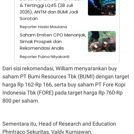
A
I
& Tertinggi LQ45 (28 Juli
S
V
2026), ANTM dan BUMI Jadi
K
E
E
Sorotan
M
E
Reporter Hasbi Maulana
N
Saham Emiten CPO Menanjak,
T
E
Simak Prospek dan
R
Rekomendasi Analis
I
A
Reporter Pulina Nityakanti
N
L
Dari sisi rekomendasi, William menyarankan buy
E
saham PT Bumi Resources Tbk (BUMI) dengan target
S
T
harga Rp 162-Rp 166, serta buy saham PT Fore Kopi
A
R
Indonesia Tbk (FORE) pada target harga Rp 760-Rp
I
800 per saham.
KANAL
Sementara itu, Head of Research and Education
P
I
U
M
Phintraco Sekuritas, Valdy Kurniawan,