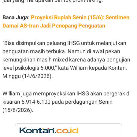
E
R
F
B
Baca Juga:
Proyeksi Rupiah Senin (15/6): Sentimen
O
U
K
S
Damai AS-Iran Jadi Penopang Penguatan
U
I
S
N
E
"Bisa disimpulkan peluang IHSG untuk melanjutkan
S
S
penguatan masih terbuka. Namun di awal pekan
I
N
kemungkinan masih mixed karena adanya pengujian
S
level psikologis 6.000," kata William kepada Kontan,
I
G
Minggu (14/6/2026).
H
T
S
B
William juga memproyeksikan IHSG akan bergerak di
T
E
O
L
kisaran 5.914-6.100 pada perdagangan Senin
C
A
(15/6/2026).
K
N
S
J
E
A
T
O
U
N
P