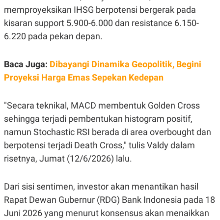
S
A
memproyeksikan IHSG berpotensi bergerak pada
A
G
T
E
kisaran support 5.900-6.000 dan resistance 6.150-
D
S
A
6.220 pada pekan depan.
T
A
K
L
Baca Juga:
Dibayangi Dinamika Geopolitik, Begini
O
I
Proyeksi Harga Emas Sepekan Kedepan
N
P
T
S
A
U
N
S
"Secara teknikal, MACD membentuk Golden Cross
T
V
sehingga terjadi pembentukan histogram positif,
namun Stochastic RSI berada di area overbought dan
JARINGAN
berpotensi terjadi Death Cross," tulis Valdy dalam
risetnya, Jumat (12/6/2026) lalu.
K
P
O
R
N
E
Dari sisi sentimen, investor akan menantikan hasil
T
S
A
S
Rapat Dewan Gubernur (RDG) Bank Indonesia pada 18
N
R
Juni 2026 yang menurut konsensus akan menaikkan
A
E