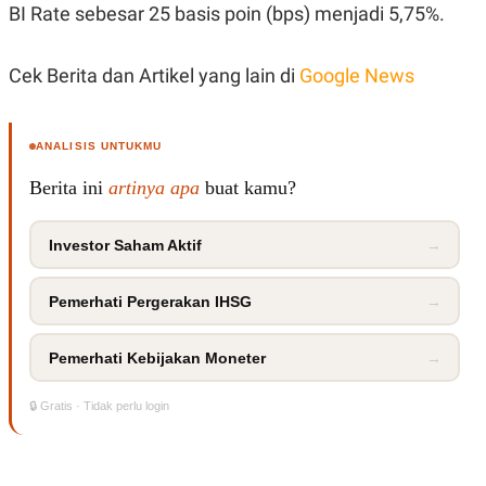
C
L
BI Rate sebesar 25 basis poin (bps) menjadi 5,75%.
A
E
D
A
E
S
Cek Berita dan Artikel yang lain di
Google News
M
E
Y
.
I
D
ANALISIS UNTUKMU
L
K
A
I
Berita ini
artinya apa
buat kamu?
N
N
G
E
G
R
A
J
Investor Saham Aktif
→
N
A
A
E
N
M
Pemerhati Pergerakan IHSG
→
C
I
E
T
T
E
Pemerhati Kebijakan Moneter
→
A
N
K
E
A
🔒 Gratis · Tidak perlu login
P
D
A
V
P
E
E
R