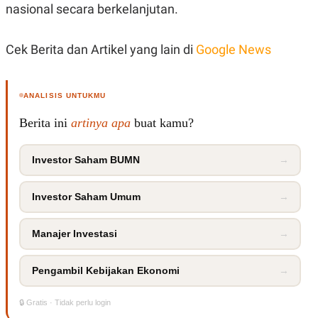
R
T
nasional secara berkelanjutan.
I
S
I
Cek Berita dan Artikel yang lain di
Google News
N
G
K
G
ANALISIS UNTUKMU
M
E
Berita ini
artinya apa
buat kamu?
D
I
A
Investor Saham BUMN
→
.
I
D
Investor Saham Umum
→
Manajer Investasi
→
SITEMAP
PROFILE
TERM
OF
USE
Pengambil Kebijakan Ekonomi
→
PEDOMAN
PEMBERITAAN
SIBER
🔒 Gratis · Tidak perlu login
PRIVACY