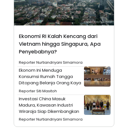
A
I
S
V
K
E
E
M
E
N
T
Ekonomi RI Kalah Kencang dari
E
Vietnam hingga Singapura, Apa
R
I
Penyebabnya?
A
N
Reporter Nurtiandriyani Simamora
L
E
Ekonom Ini Menduga
S
Konsumsi Rumah Tangga
T
Ditopang Belanja Orang Kaya
A
R
Reporter Siti Masitoh
I
Investasi China Masuk
Madura, Kawasan Industri
KANAL
Wiraraja Siap Dikembangkan
Reporter Nurtiandriyani Simamora
P
I
U
M