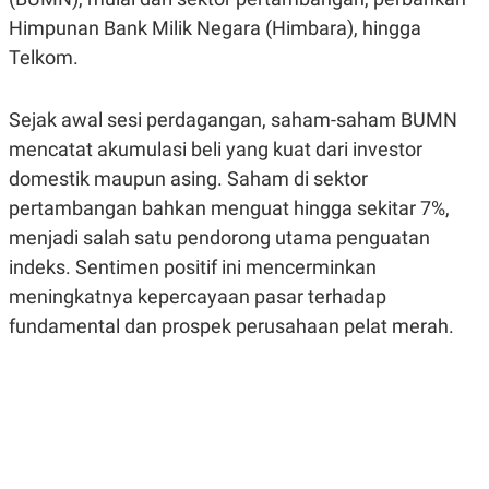
R
G
Himpunan Bank Milik Negara (Himbara), hingga
S
I
O
O
Telkom.
N
N
A
A
L
L
Sejak awal sesi perdagangan, saham-saham BUMN
F
I
mencatat akumulasi beli yang kuat dari investor
N
A
domestik maupun asing. Saham di sektor
N
pertambangan bahkan menguat hingga sekitar 7%,
C
E
menjadi salah satu pendorong utama penguatan
Y
C
indeks. Sentimen positif ini mencerminkan
A
A
N
R
meningkatnya kepercayaan pasar terhadap
G
I
T
T
fundamental dan prospek perusahaan pelat merah.
E
A
R
H
.
U
.
.
K
L
E
I
S
F