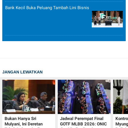
Bank Kecil Buka Peluang Tambah Lini Bisnis
JANGAN LEWATKAN
Bukan Hanya Sri
Jadwal Perempat Final
Kontr
Mulyani, Ini Deretan
GOTF MLBB 2026: ONIC
Myung-