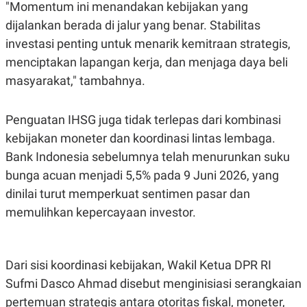
S
A
"Momentum ini menandakan kebijakan yang
A
G
dijalankan berada di jalur yang benar. Stabilitas
T
E
D
S
investasi penting untuk menarik kemitraan strategis,
A
T
menciptakan lapangan kerja, dan menjaga daya beli
A
masyarakat," tambahnya.
K
L
O
I
N
P
Penguatan IHSG juga tidak terlepas dari kombinasi
T
S
A
U
kebijakan moneter dan koordinasi lintas lembaga.
N
S
T
Bank Indonesia sebelumnya telah menurunkan suku
V
bunga acuan menjadi 5,5% pada 9 Juni 2026, yang
dinilai turut memperkuat sentimen pasar dan
JARINGAN
memulihkan kepercayaan investor.
K
P
O
R
N
E
Dari sisi koordinasi kebijakan, Wakil Ketua DPR RI
T
S
A
S
Sufmi Dasco Ahmad disebut menginisiasi serangkaian
N
R
A
E
pertemuan strategis antara otoritas fiskal, moneter,