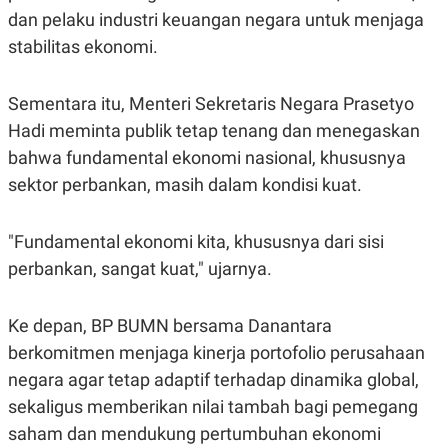
C
L
dan pelaku industri keuangan negara untuk menjaga
A
E
D
A
stabilitas ekonomi.
E
S
M
E
Y
.
I
Sementara itu, Menteri Sekretaris Negara Prasetyo
D
Hadi meminta publik tetap tenang dan menegaskan
L
K
bahwa fundamental ekonomi nasional, khususnya
A
I
N
N
sektor perbankan, masih dalam kondisi kuat.
G
E
G
R
A
J
N
A
"Fundamental ekonomi kita, khususnya dari sisi
A
E
perbankan, sangat kuat," ujarnya.
N
M
C
I
E
T
T
E
Ke depan, BP BUMN bersama Danantara
A
N
berkomitmen menjaga kinerja portofolio perusahaan
K
E
A
negara agar tetap adaptif terhadap dinamika global,
P
D
sekaligus memberikan nilai tambah bagi pemegang
A
V
P
E
saham dan mendukung pertumbuhan ekonomi
E
R