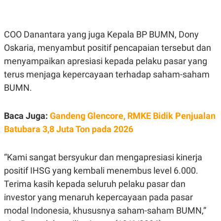
E
R
F
B
O
U
COO Danantara yang juga Kepala BP BUMN, Dony
K
S
Oskaria, menyambut positif pencapaian tersebut dan
U
I
S
N
menyampaikan apresiasi kepada pelaku pasar yang
E
S
terus menjaga kepercayaan terhadap saham-saham
S
I
BUMN.
N
S
I
Baca Juga:
Gandeng Glencore, RMKE Bidik Penjualan
G
H
Batubara 3,8 Juta Ton pada 2026
T
S
B
T
E
“Kami sangat bersyukur dan mengapresiasi kinerja
O
L
positif IHSG yang kembali menembus level 6.000.
C
A
K
N
Terima kasih kepada seluruh pelaku pasar dan
S
J
E
A
investor yang menaruh kepercayaan pada pasar
T
O
modal Indonesia, khususnya saham-saham BUMN,”
U
N
P