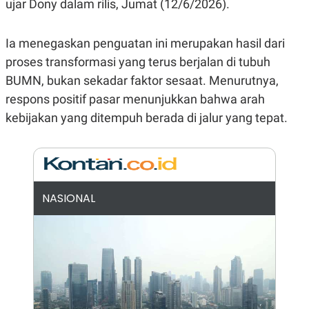
ujar Dony dalam rilis, Jumat (12/6/2026).
N
S
E
E
W
R
Ia menegaskan penguatan ini merupakan hasil dari
S
E
S
M
proses transformasi yang terus berjalan di tubuh
E
O
BUMN, bukan sekadar faktor sesaat. Menurutnya,
T
N
U
I
respons positif pasar menunjukkan bahwa arah
P
A
kebijakan yang ditempuh berada di jalur yang tepat.
A
K
D
I
V
L
A
S
K
O
R
NASIONAL
P
O
R
A
S
I
K
N
I
A
L
T