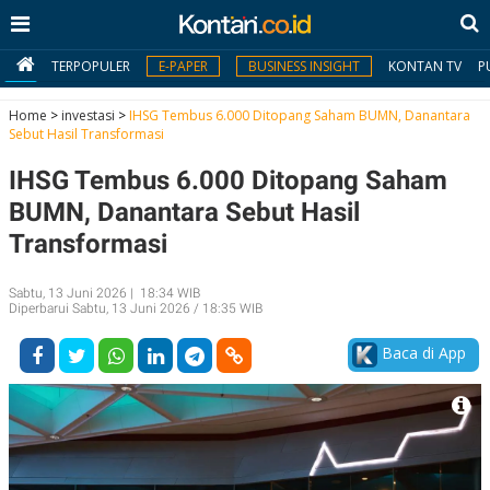
TERPOPULER
E-PAPER
BUSINESS INSIGHT
KONTAN TV
P
Home
>
investasi
>
IHSG Tembus 6.000 Ditopang Saham BUMN, Danantara
Sebut Hasil Transformasi
MY
IHSG Tembus 6.000 Ditopang Saham
KONTAN
BUMN, Danantara Sebut Hasil
Daftar
Transformasi
Masuk
Sabtu, 13 Juni 2026 | 18:34 WIB
Diperbarui Sabtu, 13 Juni 2026 / 18:35 WIB
BERITA
Baca di App
I
N
N
A
V
S
E
I
S
O
T
N