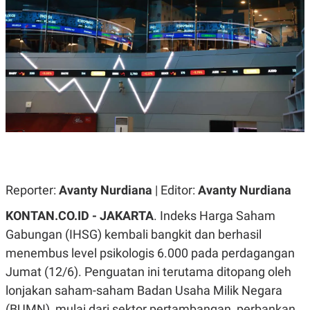
A
A
S
L
I
K
I
E
N
U
D
A
U
N
S
G
T
A
R
N
I
P
I
E
N
L
T
U
E
Reporter:
Avanty Nurdiana
| Editor:
Avanty Nurdiana
A
R
N
N
G
A
KONTAN.CO.ID -
JAKARTA
. Indeks Harga Saham
U
S
Gabungan (IHSG) kembali bangkit dan berhasil
S
I
A
O
menembus level psikologis 6.000 pada perdagangan
H
N
A
A
Jumat (12/6). Penguatan ini terutama ditopang oleh
L
lonjakan saham-saham Badan Usaha Milik Negara
P
R
(BUMN), mulai dari sektor pertambangan, perbankan
E
E