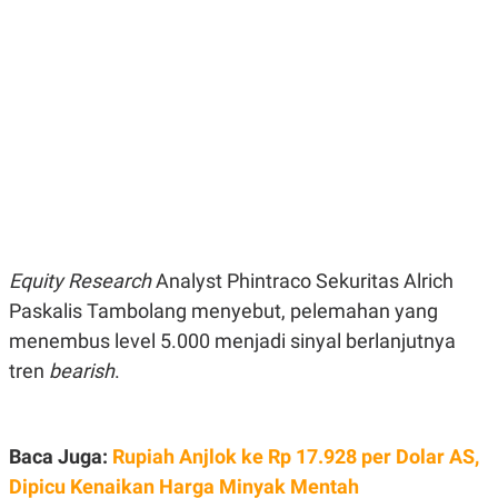
E
E
H
S
A
T
T
Y
A
L
N
E
E
A
N
N
G
A
L
L
I
I
S
S
H
I
S
E
K
Equity Research
Analyst Phintraco Sekuritas Alrich
X
O
E
L
Paskalis Tambolang menyebut, pelemahan yang
C
O
menembus level 5.000 menjadi sinyal berlanjutnya
U
M
T
tren
bearish
.
I
V
E
C
O
Baca Juga:
Rupiah Anjlok ke Rp 17.928 per Dolar AS,
R
Dipicu Kenaikan Harga Minyak Mentah
N