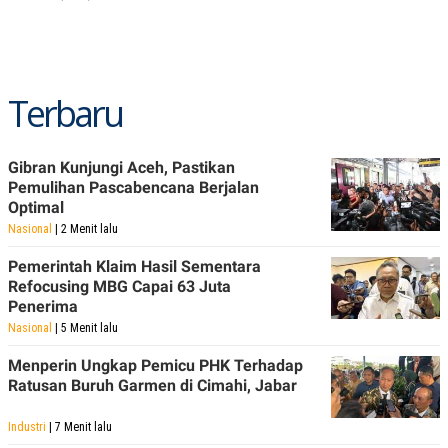
R
T
I
S
I
N
G
Terbaru
K
G
M
E
Gibran Kunjungi Aceh, Pastikan
D
Pemulihan Pascabencana Berjalan
I
Optimal
A
.
Nasional
| 2 Menit lalu
I
D
Pemerintah Klaim Hasil Sementara
Refocusing MBG Capai 63 Juta
Penerima
Nasional
| 5 Menit lalu
SITEMAP
PROFILE
TERM
OF
Menperin Ungkap Pemicu PHK Terhadap
USE
Ratusan Buruh Garmen di Cimahi, Jabar
PEDOMAN
PEMBERITAAN
SIBER
Industri
| 7 Menit lalu
PRIVACY