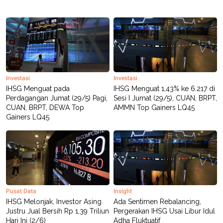
C
L
A
E
D
A
E
S
M
E
Y
.
I
D
L
K
A
I
Investasi
Investasi
N
N
IHSG Menguat pada
IHSG Menguat 1,43% ke 6.217 di
G
E
Perdagangan Jumat (29/5) Pagi,
Sesi I Jumat (29/5), CUAN, BRPT,
G
R
CUAN, BRPT, DEWA Top
AMMN Top Gainers LQ45
A
J
Gainers LQ45
N
A
A
E
N
M
C
I
E
T
T
E
A
N
K
E
A
Pusat Data
Insight
P
D
IHSG Melonjak, Investor Asing
Ada Sentimen Rebalancing,
A
V
P
E
Justru Jual Bersih Rp 1,39 Triliun
Pergerakan IHSG Usai Libur Idul
E
R
Hari Ini (2/6)
Adha Fluktuatif