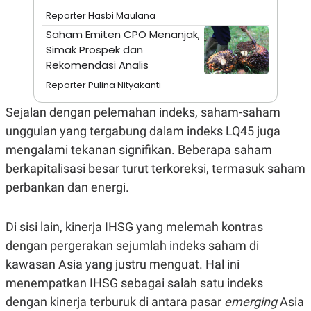
A
I
Reporter Hasbi Maulana
S
V
K
E
Saham Emiten CPO Menanjak,
E
Simak Prospek dan
M
E
Rekomendasi Analis
N
T
Reporter Pulina Nityakanti
E
R
Sejalan dengan pelemahan indeks, saham-saham
I
A
unggulan yang tergabung dalam indeks LQ45 juga
N
mengalami tekanan signifikan. Beberapa saham
L
E
berkapitalisasi besar turut terkoreksi, termasuk saham
S
perbankan dan energi.
T
A
R
I
Di sisi lain, kinerja IHSG yang melemah kontras
dengan pergerakan sejumlah indeks saham di
KANAL
kawasan Asia yang justru menguat. Hal ini
menempatkan IHSG sebagai salah satu indeks
P
I
dengan kinerja terburuk di antara pasar
emerging
Asia
U
M