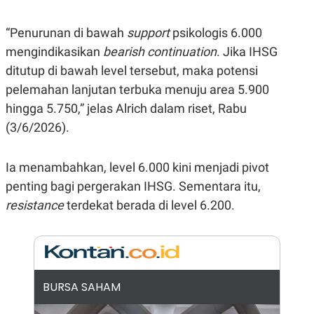
E
R
“Penurunan di bawah
support
psikologis 6.000
F
B
O
U
mengindikasikan
bearish
continuation
. Jika IHSG
K
S
U
I
ditutup di bawah level tersebut, maka potensi
S
N
pelemahan lanjutan terbuka menuju area 5.900
E
S
hingga 5.750,” jelas Alrich dalam riset, Rabu
S
I
(3/6/2026).
N
S
I
Ia menambahkan, level 6.000 kini menjadi pivot
G
H
penting bagi pergerakan IHSG. Sementara itu,
T
resistance
terdekat berada di level 6.200.
S
B
T
E
O
L
C
A
K
N
S
J
E
A
BURSA SAHAM
T
O
U
N
P