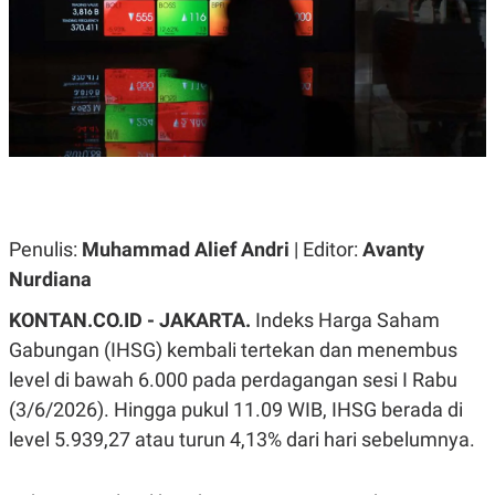
A
A
S
L
I
K
I
E
N
U
D
A
U
N
S
G
T
A
R
N
I
P
I
Penulis:
Muhammad Alief Andri
| Editor:
Avanty
E
N
L
T
Nurdiana
U
E
A
R
KONTAN.CO.ID - JAKARTA.
Indeks Harga Saham
N
N
G
A
Gabungan (IHSG) kembali tertekan dan menembus
U
S
S
I
level di bawah 6.000 pada perdagangan sesi I Rabu
A
O
(3/6/2026). Hingga pukul 11.09 WIB, IHSG berada di
H
N
A
A
level 5.939,27 atau turun 4,13% dari hari sebelumnya.
L
P
R
E
E