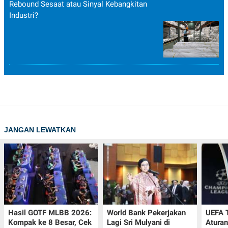
Rebound Sesaat atau Sinyal Kebangkitan
Industri?
JANGAN LEWATKAN
Hasil GOTF MLBB 2026:
World Bank Pekerjakan
UEFA 
Kompak ke 8 Besar, Cek
Lagi Sri Mulyani di
Aturan