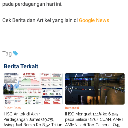
S
A
pada perdagangan hari ini.
A
G
T
E
D
S
Cek Berita dan Artikel yang lain di
Google News
A
T
A
K
L
O
I
N
P
T
S
Tag
A
U
N
S
T
Berita Terkait
V
JARINGAN
K
P
O
R
N
E
Pusat Data
Investasi
T
S
IHSG Anjlok di Akhir
IHSG Menguat 1,11% ke 6.195
A
S
Perdagangan Jumat (29//5),
pada Selasa (2/6), CUAN, AMRT,
N
R
A
E
Asing Jual Bersih Rp 8,52 Triliun
AMMN Jadi Top Gainers LQ45