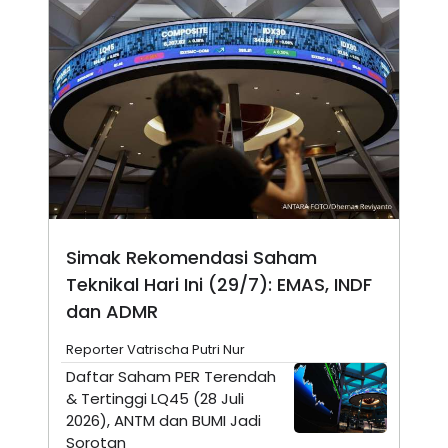
N
S
E
E
W
R
S
E
S
M
E
O
T
N
U
I
P
A
A
K
D
I
V
L
A
S
K
Simak Rekomendasi Saham
O
Teknikal Hari Ini (29/7): EMAS, INDF
R
P
dan ADMR
O
R
Reporter Vatrischa Putri Nur
A
S
Daftar Saham PER Terendah
I
& Tertinggi LQ45 (28 Juli
K
N
2026), ANTM dan BUMI Jadi
I
A
L
T
Sorotan