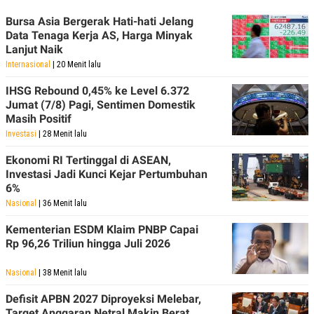
Bursa Asia Bergerak Hati-hati Jelang
Data Tenaga Kerja AS, Harga Minyak
Lanjut Naik
Internasional
| 20 Menit lalu
IHSG Rebound 0,45% ke Level 6.372
Jumat (7/8) Pagi, Sentimen Domestik
Masih Positif
Investasi
| 28 Menit lalu
Ekonomi RI Tertinggal di ASEAN,
Investasi Jadi Kunci Kejar Pertumbuhan
6%
Nasional
| 36 Menit lalu
Kementerian ESDM Klaim PNBP Capai
Rp 96,26 Triliun hingga Juli 2026
Nasional
| 38 Menit lalu
Defisit APBN 2027 Diproyeksi Melebar,
Target Anggaran Netral Makin Berat