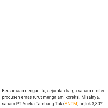
E
E
H
S
A
T
T
Y
A
L
N
E
E
A
N
N
G
A
L
L
I
I
S
S
H
I
S
E
K
X
O
E
L
C
O
U
M
T
I
V
E
Bersamaan dengan itu, sejumlah harga saham emiten
C
produsen emas turut mengalami koreksi. Misalnya,
O
R
saham PT Aneka Tambang Tbk (
ANTM
) anjlok 3,30%
N