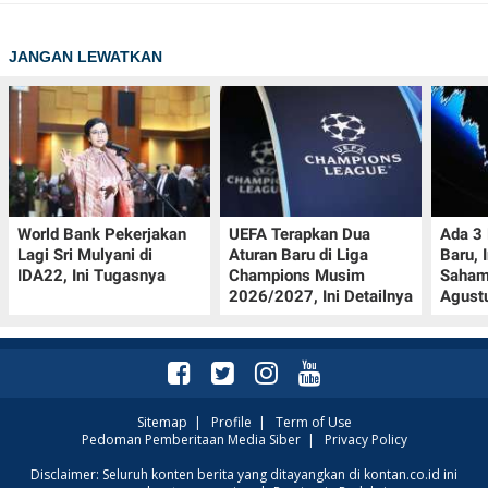
JANGAN LEWATKAN
World Bank Pekerjakan
UEFA Terapkan Dua
Ada 3
Lagi Sri Mulyani di
Aturan Baru di Liga
Baru, 
IDA22, Ini Tugasnya
Champions Musim
Saham
2026/2027, Ini Detailnya
Agust
Sitemap
|
Profile
|
Term of Use
Pedoman Pemberitaan Media Siber
|
Privacy Policy
Disclaimer: Seluruh konten berita yang ditayangkan di kontan.co.id ini