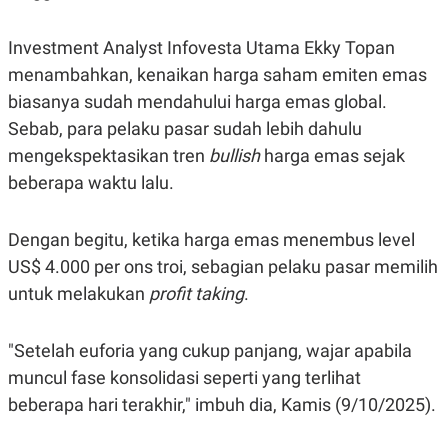
R
T
I
S
Investment Analyst Infovesta Utama Ekky Topan
I
N
menambahkan, kenaikan harga saham emiten emas
G
biasanya sudah mendahului harga emas global.
K
Sebab, para pelaku pasar sudah lebih dahulu
G
M
mengekspektasikan tren
bullish
harga emas sejak
E
D
beberapa waktu lalu.
I
A
.
Dengan begitu, ketika harga emas menembus level
I
D
US$ 4.000 per ons troi, sebagian pelaku pasar memilih
untuk melakukan
profit taking
.
SITEMAP
PROFILE
TERM
"Setelah euforia yang cukup panjang, wajar apabila
OF
USE
muncul fase konsolidasi seperti yang terlihat
PEDOMAN
beberapa hari terakhir," imbuh dia, Kamis (9/10/2025).
PEMBERITAAN
SIBER
PRIVACY