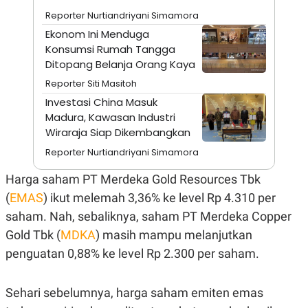
A
I
Reporter Nurtiandriyani Simamora
S
V
K
E
Ekonom Ini Menduga
E
Konsumsi Rumah Tangga
M
E
Ditopang Belanja Orang Kaya
N
T
Reporter Siti Masitoh
E
Investasi China Masuk
R
I
Madura, Kawasan Industri
A
Wiraraja Siap Dikembangkan
N
Reporter Nurtiandriyani Simamora
L
E
S
Harga saham PT Merdeka Gold Resources Tbk
T
(
EMAS
) ikut melemah 3,36% ke level Rp 4.310 per
A
R
saham. Nah, sebaliknya, saham PT Merdeka Copper
I
Gold Tbk (
MDKA
) masih mampu melanjutkan
penguatan 0,88% ke level Rp 2.300 per saham.
KANAL
P
I
Sehari sebelumnya, harga saham emiten emas
U
M