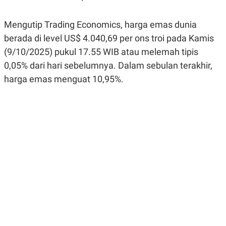
R
G
S
I
O
O
Mengutip Trading Economics, harga emas dunia
N
N
berada di level US$ 4.040,69 per ons troi pada Kamis
A
A
L
L
(9/10/2025) pukul 17.55 WIB atau melemah tipis
F
I
0,05% dari hari sebelumnya. Dalam sebulan terakhir,
N
harga emas menguat 10,95%.
A
N
C
E
Y
C
A
A
N
R
G
I
T
T
E
A
R
H
.
U
.
.
K
L
E
I
S
F