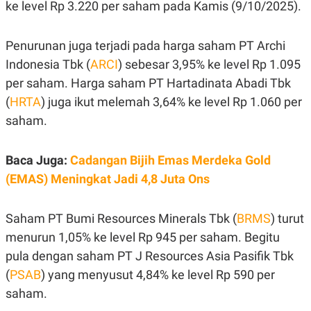
E
ke level Rp 3.220 per saham pada Kamis (9/10/2025).
R
F
B
O
U
Penurunan juga terjadi pada harga saham PT Archi
K
S
Indonesia Tbk (
ARCI
) sebesar 3,95% ke level Rp 1.095
U
I
S
N
per saham. Harga saham PT Hartadinata Abadi Tbk
E
S
(
HRTA
) juga ikut melemah 3,64% ke level Rp 1.060 per
S
saham.
I
N
S
I
Baca Juga:
Cadangan Bijih Emas Merdeka Gold
G
H
(EMAS) Meningkat Jadi 4,8 Juta Ons
T
S
B
Saham PT Bumi Resources Minerals Tbk (
BRMS
) turut
T
E
O
L
menurun 1,05% ke level Rp 945 per saham. Begitu
C
A
K
N
pula dengan saham PT J Resources Asia Pasifik Tbk
S
J
E
A
(
PSAB
) yang menyusut 4,84% ke level Rp 590 per
T
O
saham.
U
N
P