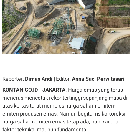
A
A
S
L
I
K
I
E
N
U
D
A
U
N
S
G
T
A
R
N
I
P
I
E
N
L
T
U
E
Reporter:
Dimas Andi
| Editor:
Anna Suci Perwitasari
A
R
N
N
KONTAN.CO.ID - JAKARTA
. Harga emas yang terus-
G
A
U
S
menerus mencetak rekor tertinggi sepanjang masa di
S
I
A
O
atas kertas turut memoles harga saham emiten-
H
N
emiten produsen emas. Namun begitu, risiko koreksi
A
A
L
harga saham emiten emas tetap ada, baik karena
P
R
faktor teknikal maupun fundamental.
E
E