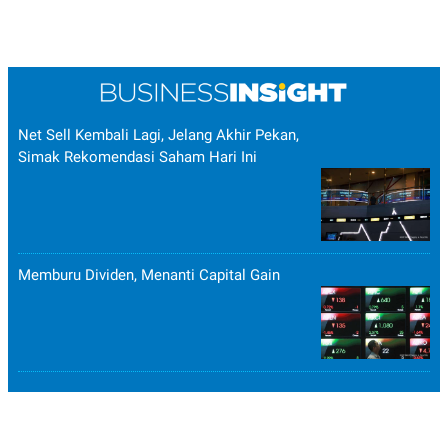
Net Sell Kembali Lagi, Jelang Akhir Pekan,
Simak Rekomendasi Saham Hari Ini
Memburu Dividen, Menanti Capital Gain