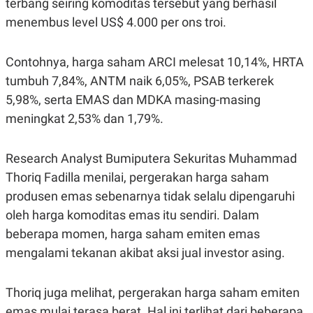
terbang seiring komoditas tersebut yang berhasil
S
A
A
G
menembus level US$ 4.000 per ons troi.
T
E
D
S
A
T
Contohnya, harga saham ARCI melesat 10,14%, HRTA
A
tumbuh 7,84%, ANTM naik 6,05%, PSAB terkerek
K
L
5,98%, serta EMAS dan MDKA masing-masing
O
I
N
P
meningkat 2,53% dan 1,79%.
T
S
A
U
N
S
T
Research Analyst Bumiputera Sekuritas Muhammad
V
Thoriq Fadilla menilai, pergerakan harga saham
produsen emas sebenarnya tidak selalu dipengaruhi
JARINGAN
oleh harga komoditas emas itu sendiri. Dalam
beberapa momen, harga saham emiten emas
K
P
O
R
mengalami tekanan akibat aksi jual investor asing.
N
E
T
S
A
S
Thoriq juga melihat, pergerakan harga saham emiten
N
R
A
E
emas mulai terasa berat. Hal ini terlihat dari beberapa