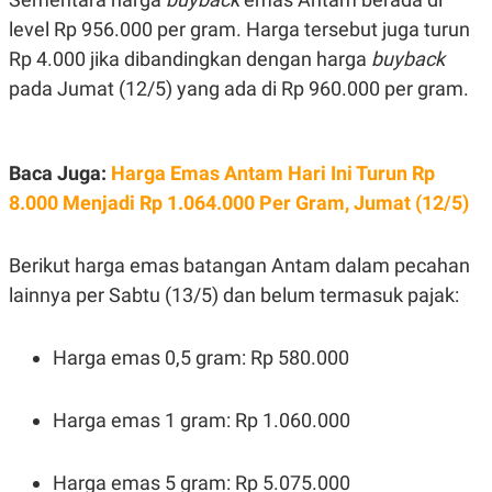
E
E
H
S
level Rp 956.000 per gram. Harga tersebut juga turun
A
T
T
Y
Rp 4.000 jika dibandingkan dengan harga
buyback
A
L
pada Jumat (12/5) yang ada di Rp 960.000 per gram.
N
E
E
A
N
N
G
A
L
L
Baca Juga:
Harga Emas Antam Hari Ini Turun Rp
I
I
8.000 Menjadi Rp 1.064.000 Per Gram, Jumat (12/5)
S
S
H
I
S
Berikut harga emas batangan Antam dalam pecahan
E
K
X
O
lainnya per Sabtu (13/5) dan belum termasuk pajak:
E
L
C
O
U
M
Harga emas 0,5 gram: Rp 580.000
T
I
V
E
Harga emas 1 gram: Rp 1.060.000
C
O
R
N
Harga emas 5 gram: Rp 5.075.000