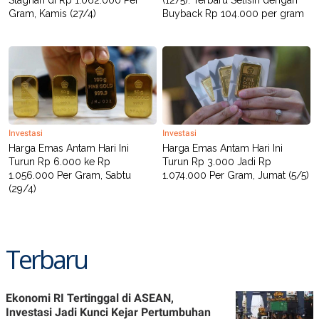
R
T
Gram, Kamis (27/4)
Buyback Rp 104.000 per gram
I
S
I
N
G
K
G
M
E
D
Investasi
Investasi
I
Harga Emas Antam Hari Ini
Harga Emas Antam Hari Ini
A
.
Turun Rp 6.000 ke Rp
Turun Rp 3.000 Jadi Rp
I
1.056.000 Per Gram, Sabtu
1.074.000 Per Gram, Jumat (5/5)
D
(29/4)
SITEMAP
PROFILE
TERM
Terbaru
OF
USE
PEDOMAN
PEMBERITAAN
Ekonomi RI Tertinggal di ASEAN,
SIBER
Investasi Jadi Kunci Kejar Pertumbuhan
PRIVACY