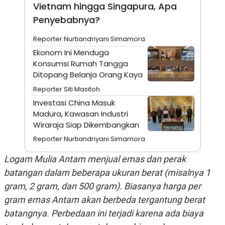
A
I
Vietnam hingga Singapura, Apa
S
V
Penyebabnya?
K
E
E
M
Reporter Nurtiandriyani Simamora
E
N
Ekonom Ini Menduga
T
Konsumsi Rumah Tangga
E
Ditopang Belanja Orang Kaya
R
I
Reporter Siti Masitoh
A
N
Investasi China Masuk
Madura, Kawasan Industri
L
E
Wiraraja Siap Dikembangkan
S
T
Reporter Nurtiandriyani Simamora
A
R
Logam Mulia Antam menjual emas dan perak
I
batangan dalam beberapa ukuran berat (misalnya 1
gram, 2 gram, dan 500 gram). Biasanya harga per
KANAL
gram emas Antam akan berbeda tergantung berat
P
I
batangnya. Perbedaan ini terjadi karena ada biaya
U
M