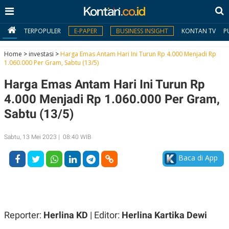
TERPOPULER
E-PAPER
BUSINESS INSIGHT
KONTAN TV
P
Home
>
investasi
>
Harga Emas Antam Hari Ini Turun Rp 4.000 Menjadi Rp
1.060.000 Per Gram, Sabtu (13/5)
MY
Harga Emas Antam Hari Ini Turun Rp
KONTAN
4.000 Menjadi Rp 1.060.000 Per Gram,
Daftar
Sabtu (13/5)
Masuk
Sabtu, 13 Mei 2023 | 08:40 WIB
Baca di App
BERITA
I
N
N
A
V
S
E
I
Reporter:
Herlina KD
| Editor:
Herlina Kartika Dewi
S
O
T
N