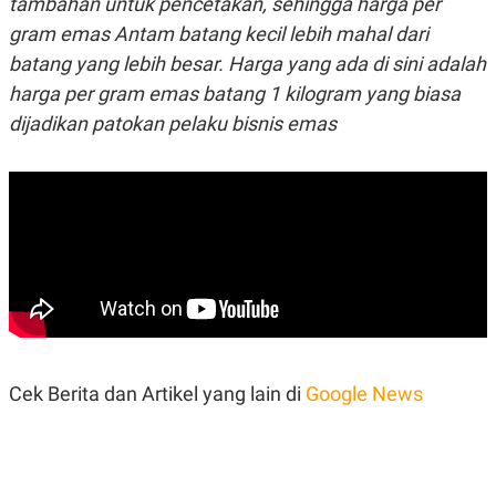
tambahan untuk pencetakan, sehingga harga per
S
A
A
G
gram emas Antam batang kecil lebih mahal dari
T
E
D
S
batang yang lebih besar. Harga yang ada di sini adalah
A
harga per gram emas batang 1 kilogram yang biasa
T
A
dijadikan patokan pelaku bisnis emas
K
L
O
I
N
P
T
S
A
U
N
S
T
V
JARINGAN
K
P
Cek Berita dan Artikel yang lain di
Google News
O
R
N
E
T
S
A
S
N
R
A
E