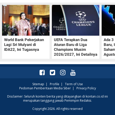
World Bank Pekerjakan
UEFA Terapkan Dua
Ada 3
Lagi Sri Mulyani di
Aturan Baru di Liga
Baru, 
IDA22, Ini Tugasnya
Champions Musim
Saham
2026/2027, Ini Detailnya
Agust
Sitemap
|
Profile
|
Term of Use
Pedoman Pemberitaan Media Siber
|
Privacy Policy
Disclaimer: Seluruh konten berita yang ditayangkan di kontan.co.id ini
merupakan tanggung jawab Pemimpin Redaksi.
Copyright 2026. All rights reserved