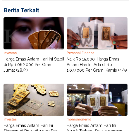
C
L
A
E
Berita Terkait
D
A
E
S
M
E
Y
.
I
D
L
K
A
I
N
N
Investasi
Personal Finance
G
E
Harga Emas Antam Hari Ini Stabil
Naik Rp 15.000, Harga Emas
G
R
di Rp 1.062.000 Per Gram,
Antam Hari Ini Ada di Rp
A
J
N
A
Jumat (28/4)
1.077.000 Per Gram, Kamis (4/5)
A
E
N
M
C
I
E
T
T
E
A
N
K
E
A
P
D
A
V
Investasi
momsmoney.id
P
E
Harga Emas Antam Hari Ini
Harga Emas Antam Hari Ini
E
R
Stagnan di Rp 1.062.000 Per
(12/5): Terbaru Selisih dengan