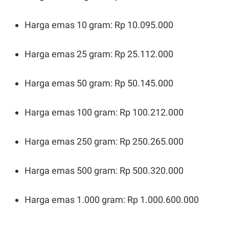
E
R
F
B
Harga emas 10 gram: Rp 10.095.000
O
U
K
S
U
I
Harga emas 25 gram: Rp 25.112.000
S
N
E
S
S
Harga emas 50 gram: Rp 50.145.000
I
N
S
Harga emas 100 gram: Rp 100.212.000
I
G
H
T
Harga emas 250 gram: Rp 250.265.000
S
B
T
E
O
L
Harga emas 500 gram: Rp 500.320.000
C
A
K
N
S
J
Harga emas 1.000 gram: Rp 1.000.600.000
E
A
T
O
U
N
P