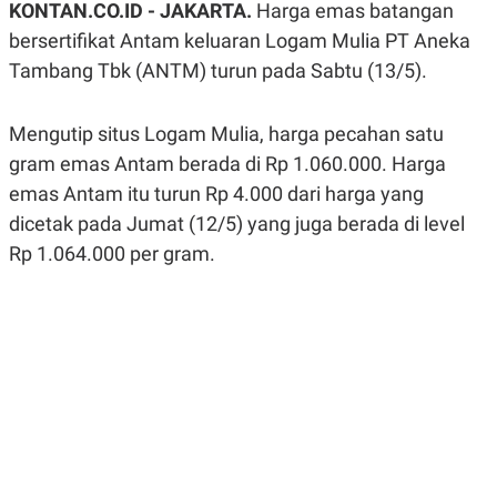
KONTAN.CO.ID - JAKARTA.
Harga emas batangan
A
A
S
L
bersertifikat Antam keluaran Logam Mulia PT Aneka
I
Tambang Tbk (ANTM) turun pada Sabtu (13/5).
K
I
E
N
U
D
Mengutip situs Logam Mulia, harga pecahan satu
A
U
N
S
gram emas Antam berada di Rp 1.060.000. Harga
G
T
A
R
emas Antam itu turun Rp 4.000 dari harga yang
N
I
dicetak pada Jumat (12/5) yang juga berada di level
P
I
Rp 1.064.000 per gram.
E
N
L
T
U
E
A
R
N
N
G
A
U
S
S
I
A
O
H
N
A
A
L
P
R
E
E